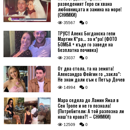
разведеният Геро си хвана
любовницата и замина на море!
(СНИМКИ)
35567
0
ТРУС!! Алекс Богданска гепи
Мартин К*ра... за к*ра! (ФОТО
БОМБА + къде го заведе на
безплатна почивка)
23037
0
От два стола, та на земята!
Александра Фейгин го „закла“:
Не знам дали съм с Петър Дочев
14994
0
Мара седяла до Ламин Ямал в
Сен Тропе и не го познала!
(Потребители: А той разпозна ли
наш’та крава?! – СНИМКИ)
12509
0