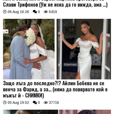
Слави Трифонов (Уж не иска да го вижда, ама …)
06 Aug 16:26
0
6419
Защо лъга до последно?!? Айлин Бобева не се
венча за Фарид, а за... (няма да повярвате кой е
мъжът й - СНИМКИ)
05 Aug 19:02
0
37716