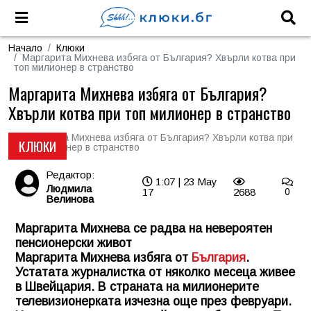
Начало
Клюки
Маргарита Михнева избяга от България? Хвърли котва при
топ милионер в странство
Маргарита Михнева избяга от България?
Хвърли котва при топ милионер в странство
КЛЮКИ
Редактор:
1:07 | 23 May
Людмила
17
2688
0
Велинова
Маргарита Михнева се радва на невероятен
пенсионерски живот
Маргарита Михнева избяга от
България
.
Устатата журналистка от няколко месеца живее
в Швейцария. В страната на милионерите
телевизионерката изчезна още през февруари.