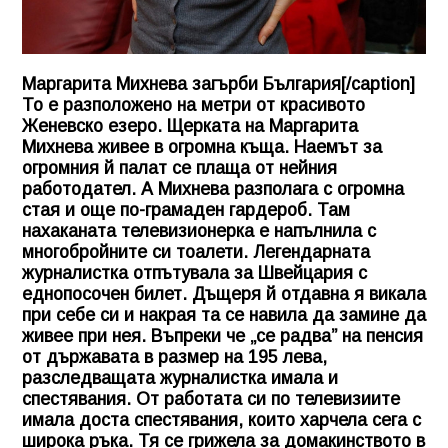
Маргарита Михнева загърби България[/caption]
То е разположено на метри от красивото
Женевско езеро. Щерката на
Маргарита
Михнева
живее в огромна къща. Наемът за
огромния й палат се плаща от нейния
работодател. А Михнева разполага с огромна
стая и още по-грамаден гардероб. Там
нахаканата телевизионерка е напълнила с
многобройните си тоалети. Легендарната
журналистка отпътувала за Швейцария с
еднопосочен билет. Дъщеря й отдавна я викала
при себе си и накрая та се навила да замине да
живее при нея. Въпреки че „се радва” на пенсия
от държавата в размер на 195 лева,
разследващата журналистка имала и
спестявания. От работата си по телевизиите
имала доста спестявания, които харчела сега с
широка ръка. Тя се грижела за домакинството в