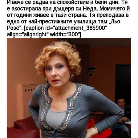
И вече се радва на спокойствие и бели дни. Тя
е акостирала при дъщеря си Неда. Момичето й
от години живее в тази страна. Тя преподава в
едно от най-престижните училища там „Льо
Розе”. [caption id="attachment_385900"
align="alignright" width="300"]