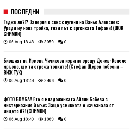
ПОСЛЕДНИ
Гадже ли?!? Валерия е секс слугиня на Ваньо Алексиев:
Уреди му нова тройка, този път с ергенката Тифани! (ШОК
СНИМКИ)
06 Aug 18:48
3059
0
Бившият на Ирмена Чичикова изригна срещу Дочев: Копеле
мръсно, ще ти отрежа топките! (Стефан Щерев побесня –
ВИЖ ТУК)
06 Aug 18:44
2464
0
ФОТО БОМБА!! Ето я младоженката Айлин Бобева с
мистериозния й мъж: Защо усмивката е изчезнала от
лицето й?! (СНИМКИ)
06 Aug 18:40
1869
0