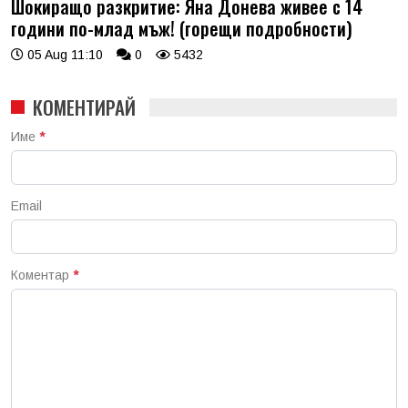
Шокиращо разкритие: Яна Донева живее с 14
години по-млад мъж! (горещи подробности)
05 Aug 11:10
0
5432
КОМЕНТИРАЙ
Име
*
Email
Коментар
*