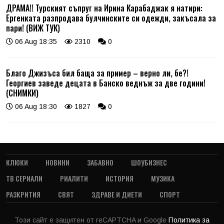
ДРАМА!! Турският съпруг на Ирина Карабаджак я натири:
Ергенката разпродава булчинските си одежди, закъсала за
пари! (ВИЖ ТУК)
06 Aug 18:35
2310
0
Благо Джизъса бил баща за пример – верно ли, бе?!
Георгиев заведе децата в Банско веднъж за две години!
(СНИМКИ)
06 Aug 18:30
1827
0
КЛЮКИ
НОВИНИ
ЗАБАВНО
ШОУБИЗНЕС
ТВ СЕРИАЛИ
РИАЛИТИ
ИСТОРИЯ
МУЗИКА
РАЗКРИТИЯ
СВЯТ
ЗДРАВЕ И ДИЕТИ
СПОРТ
Този сайт е защитен от reCAPTCHA и Google
Политика за