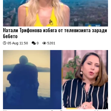
Натали Трифонова избяга от телевизията заради
бебето
05 Aug 11:50
0
5201