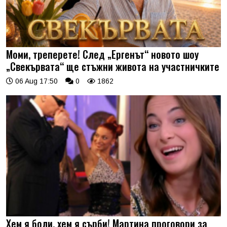
Моми, треперете! След „Ергенът“ новото шоу
„Свекървата“ ще стъжни живота на участничките
06 Aug 17:50
0
1862
Хем я боли, хем я сърби! Мартина проговори за