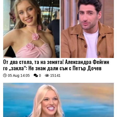
От два стола, та на земята! Александра Фейгин
го „закла“: Не знам дали съм с Петър Дочев
05 Aug 14:05
0
15141