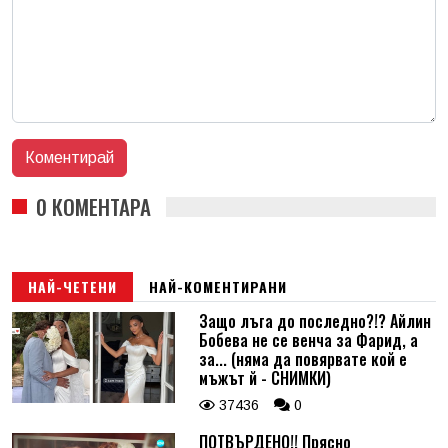
0 КОМЕНТАРА
НАЙ-ЧЕТЕНИ
НАЙ-КОМЕНТИРАНИ
Защо лъга до последно?!? Айлин
Бобева не се венча за Фарид, а
за... (няма да повярвате кой е
мъжът й - СНИМКИ)
37436
0
ПОТВЪРДЕНО!! Прясно