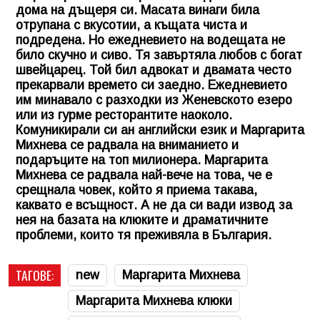
дома на дъщеря си. Масата винаги била
отрупана с вкусотии, а къщата чиста и
подредена. Но ежедневието на водещата не
било скучно и сиво. Тя завъртяла любов с богат
швейцарец. Той бил адвокат и двамата често
прекарвали времето си заедно. Ежедневието
им минавало с разходки из Женевското езеро
или из гурме ресторантите наоколо.
Комуникирали си ан английски език и
Маргарита
Михнева
се радвала на вниманието и
подаръците на топ милионера.
Маргарита
Михнева
се радвала най-вече на това, че е
срещнала човек, който я приема такава,
каквато е всъщност. А не да си вади извод за
нея на базата на клюките и драматичните
проблеми, които тя преживяла в България.
ТАГОВЕ:
new
Маргарита Михнева
Маргарита Михнева клюки