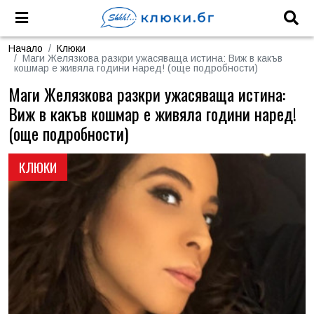
Начало
Клюки
Маги Желязкова разкри ужасяваща истина: Виж в какъв
кошмар е живяла години наред! (още подробности)
Маги Желязкова разкри ужасяваща истина:
Виж в какъв кошмар е живяла години наред!
(още подробности)
КЛЮКИ