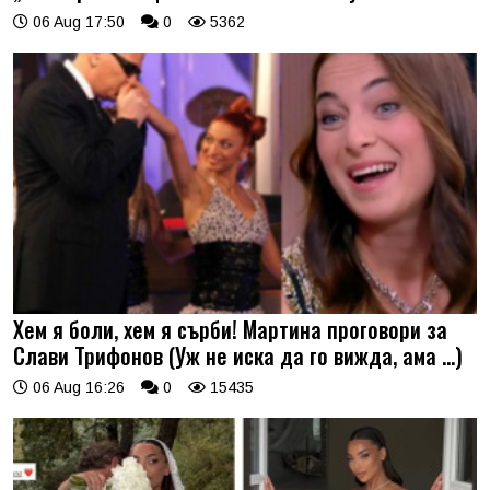
06 Aug 17:50
0
5362
Хем я боли, хем я сърби! Мартина проговори за
Слави Трифонов (Уж не иска да го вижда, ама …)
06 Aug 16:26
0
15435