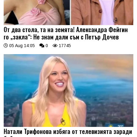
От два стола, та на земята! Александра Фейгин
го „закла“: Не знам дали съм с Петър Дочев
05 Aug 14:05
0
17745
Натали Трифонова избяга от телевизията заради