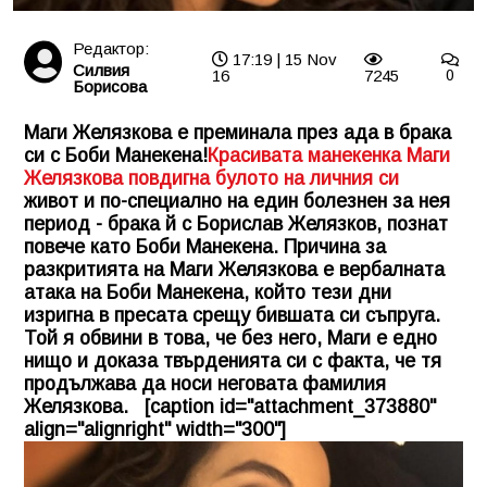
Редактор:
17:19 | 15 Nov
Силвия
16
7245
0
Борисова
Маги Желязкова е преминала през ада в брака
си с Боби Манекена!
Красивата манекенка Маги
Желязкова повдигна булото на личния си
живот и по-специално на един болезнен за нея
период - брака й с Борислав Желязков, познат
повече като Боби Манекена. Причина за
разкритията на Маги Желязкова е вербалната
атака на Боби Манекена, който тези дни
изригна в пресата срещу бившата си съпруга.
Той я обвини в това, че без него, Маги е едно
нищо и доказа твърденията си с факта, че тя
продължава да носи неговата фамилия
Желязкова. [caption id="attachment_373880"
align="alignright" width="300"]