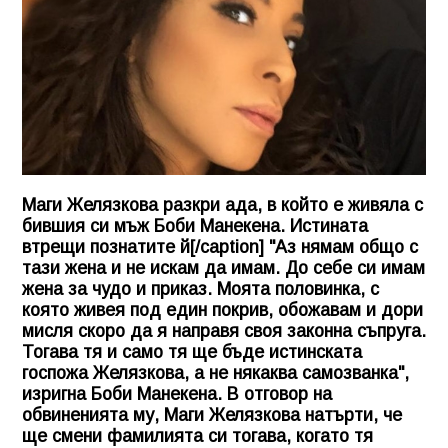
Маги Желязкова разкри ада, в който е живяла с
бившия си мъж Боби Манекена. Истината
втрещи познатите й[/caption] "Аз нямам общо с
тази жена и не искам да имам. До себе си имам
жена за чудо и приказ. Моята половинка, с
която живея под един покрив, обожавам и дори
мисля скоро да я направя своя законна съпруга.
Тогава тя и само тя ще бъде истинската
госпожа Желязкова, а не някаква самозванка",
изригна Боби Манекена. В отговор на
обвиненията му, Маги Желязкова натърти, че
ще смени фамилията си тогава, когато тя