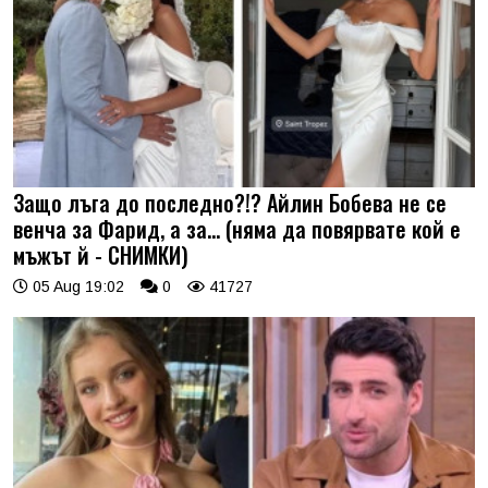
Защо лъга до последно?!? Айлин Бобева не се
венча за Фарид, а за... (няма да повярвате кой е
мъжът й - СНИМКИ)
05 Aug 19:02
0
41727