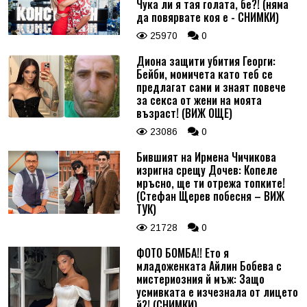
Чука ли я тая голата, бе?! (няма
да повярвате коя е - СНИМКИ)
25970
0
Диона защити убития Георги:
Бейби, момичета като теб се
предлагат сами и знаят повече
за секса от жени на моята
възраст! (ВИЖ ОЩЕ)
23086
0
Бившият на Ирмена Чичикова
изригна срещу Дочев: Копеле
мръсно, ще ти отрежа топките!
(Стефан Щерев побесня – ВИЖ
ТУК)
21728
0
ФОТО БОМБА!! Ето я
младоженката Айлин Бобева с
мистериозния й мъж: Защо
усмивката е изчезнала от лицето
й?! (СНИМКИ)