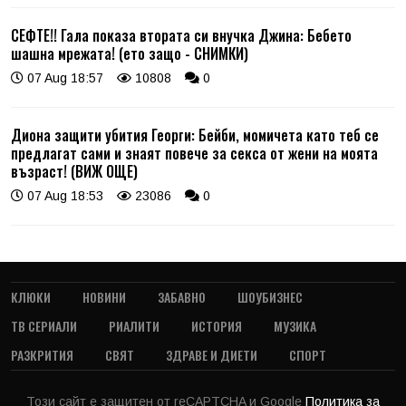
СЕФТЕ!! Гала показа втората си внучка Джина: Бебето
шашна мрежата! (ето защо - СНИМКИ)
07 Aug 18:57
10808
0
Диона защити убития Георги: Бейби, момичета като теб се
предлагат сами и знаят повече за секса от жени на моята
възраст! (ВИЖ ОЩЕ)
07 Aug 18:53
23086
0
КЛЮКИ
НОВИНИ
ЗАБАВНО
ШОУБИЗНЕС
ТВ СЕРИАЛИ
РИАЛИТИ
ИСТОРИЯ
МУЗИКА
РАЗКРИТИЯ
СВЯТ
ЗДРАВЕ И ДИЕТИ
СПОРТ
Този сайт е защитен от reCAPTCHA и Google
Политика за