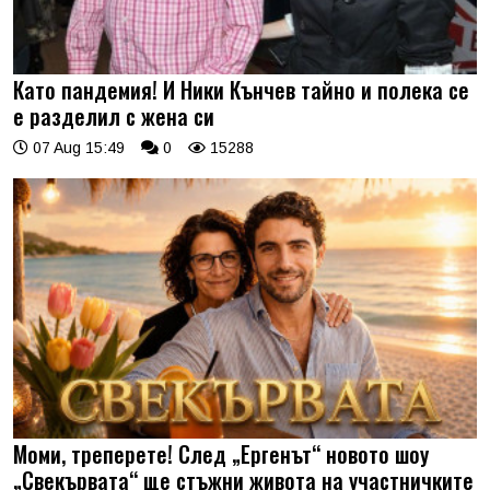
Като пандемия! И Ники Кънчев тайно и полека се
е разделил с жена си
07 Aug 15:49
0
15288
Моми, треперете! След „Ергенът“ новото шоу
„Свекървата“ ще стъжни живота на участничките