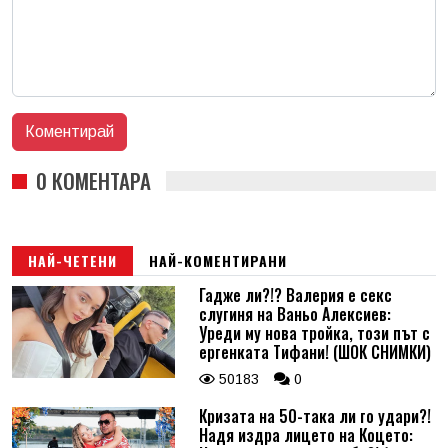
0 КОМЕНТАРА
НАЙ-ЧЕТЕНИ
НАЙ-КОМЕНТИРАНИ
Гадже ли?!? Валерия е секс
слугиня на Ваньо Алексиев:
Уреди му нова тройка, този път с
ергенката Тифани! (ШОК СНИМКИ)
50183
0
Кризата на 50-така ли го удари?!
Надя издра лицето на Коцето: