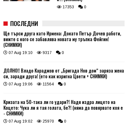
17353
0
ПОСЛЕДНИ
Ще търси друга като Ирмена: Докато Петър Дочев работи,
вижте с кого се забавлява новата му тръпка Фейгин!
(СНИМКИ)
07 Aug 19:10
9317
0
ДОЛНО!! Владо Караджов от „Бригада Нов дом“ заряза жена
си, заради друга! (ето как изригна Цвети + СНИМКИ)
07 Aug 19:06
11564
0
Кризата на 50-така ли го удари?! Надя издра лицето на
Коцето: Чука ли я тая голата, бе?! (няма да повярвате коя е
- СНИМКИ)
07 Aug 19:02
25970
0