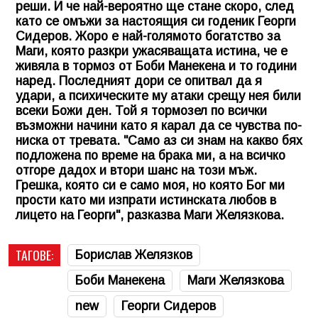
реши. И че най-вероятно ще стане скоро, след
като се омъжи за настоящия си годеник Георги
Сидеров. Жоро е най-голямото богатство за
Маги, която разкри ужасяващата истина, че е
живяла в тормоз от Боби Манекена и то години
наред. Последният дори се опитвал да я
удари, а психическите му атаки срещу нея били
всеки Божи ден. Той я тормозел по всички
възможни начини като я карал да се чувства по-
ниска от тревата. "Само аз си знам на какво бях
подложена по време на брака ми, а на всичко
отгоре дадох и втори шанс на този мъж.
Грешка, която си е само моя, но която Бог ми
прости като ми изпрати истинската любов в
лицето на Георги", разказва Маги Желязкова.
ТАГОВЕ:
Борислав Желязков
Боби Манекена
Маги Желязкова
new
Георги Сидеров