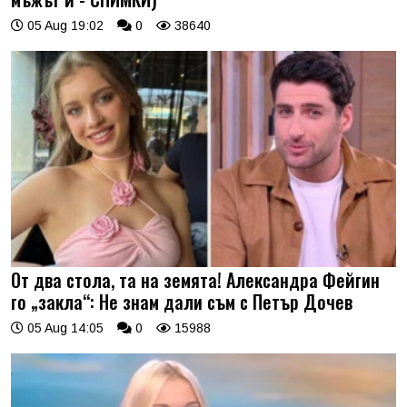
05 Aug 19:02
0
38640
От два стола, та на земята! Александра Фейгин
го „закла“: Не знам дали съм с Петър Дочев
05 Aug 14:05
0
15988