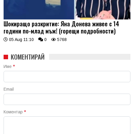
Шокиращо разкритие: Яна Донева живее с 14
години по-млад мъж! (горещи подробности)
05 Aug 11:10
0
5768
КОМЕНТИРАЙ
Име
*
Email
Коментар
*