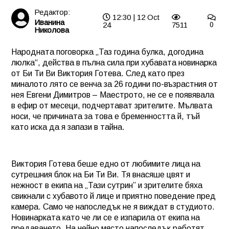
Редактор:
12:30 | 12 Oct
Иванина
24
7511
0
Николова
Народната поговорка „Таз година булка, догодина
люлка“, действа в пълна сила при хубавата новинарка
от Би Ти Ви Виктория Готева. След като през
миналото лято се венча за 26 години по-възрастния от
нея Евгени Димитров – Маестрото, не се е появявала
в ефир от месеци, подчертават зрителите. Мълвата
носи, че причината за това е бременността й, тъй
като иска да я запази в тайна.
Виктория Готева беше едно от любимите лица на
сутрешния блок на Би Ти Ви. Тя внасяше цвят и
нежност в екипа на „Тази сутрин” и зрителите бяха
свикнали с хубавото й лице и приятно поведение пред
камера. Само че напоследък не я виждат в студиото.
Новинарката като че ли се е изпарила от екипа на
предаването. На нейно място напоследък работят