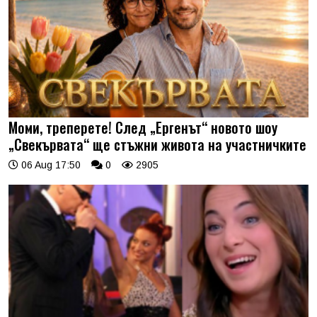
Моми, треперете! След „Ергенът“ новото шоу
„Свекървата“ ще стъжни живота на участничките
06 Aug 17:50
0
2905