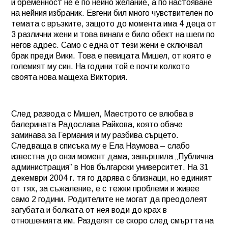
й бременност не е по нейно желание, а по настояване
на нейния избраник. Евгени бил много чувствителен по
темата с връзките, защото до момента има 4 деца от
3 различни жени и това винаги е било обект на шеги по
негов адрес. Само с една от тези жени е сключвал
брак преди Вики. Това е певицата Мишел, от която е
големият му син. На години той е почти колкото
своята нова мащеха Виктория.
След развода с Мишел, Маестрото се влюбва в
балерината Радослава Райкова, която обаче
заминава за Германия и му разбива сърцето.
Следваща в списъка му е Ела Наумова – слабо
известна до онзи момент дама, завършила „Публична
администрация” в Нов български университет. На 31
декември 2004 г. тя го дарява с близнаци, но единият
от тях, за съжаление, е с тежки проблеми и живее
само 2 години. Родителите не могат да преодолеят
загубата и болката от нея води до крах в
отношенията им. Разделят се скоро след смъртта на