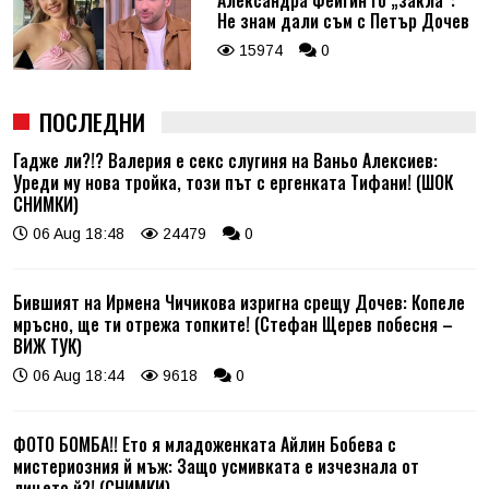
Александра Фейгин го „закла“:
Не знам дали съм с Петър Дочев
15974
0
ПОСЛЕДНИ
Гадже ли?!? Валерия е секс слугиня на Ваньо Алексиев:
Уреди му нова тройка, този път с ергенката Тифани! (ШОК
СНИМКИ)
06 Aug 18:48
24479
0
Бившият на Ирмена Чичикова изригна срещу Дочев: Копеле
мръсно, ще ти отрежа топките! (Стефан Щерев побесня –
ВИЖ ТУК)
06 Aug 18:44
9618
0
ФОТО БОМБА!! Ето я младоженката Айлин Бобева с
мистериозния й мъж: Защо усмивката е изчезнала от
лицето й?! (СНИМКИ)