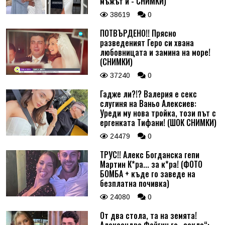
мъжът й - СНИМКИ)
38619
0
ПОТВЪРДЕНО!! Прясно
разведеният Геро си хвана
любовницата и замина на море!
(СНИМКИ)
37240
0
Гадже ли?!? Валерия е секс
слугиня на Ваньо Алексиев:
Уреди му нова тройка, този път с
ергенката Тифани! (ШОК СНИМКИ)
24479
0
ТРУС!! Алекс Богданска гепи
Мартин К*ра... за к*ра! (ФОТО
БОМБА + къде го заведе на
безплатна почивка)
24080
0
От два стола, та на земята!