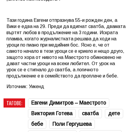
Тази година Евгени отпразнува 55-и рожден ден, а
Вики е едва на 29. Преди да вдигнат сватба, двамата
въртят любов в продължение на 3 години. Искрата
пламва, когато журналистката решава да ходи на
уроци по пиано при медийния бос. Ясно е, че от
самото начало в тези уроци се е криело и нещо друго,
защото хора от нивото на Маестрото обикновено не
дават частни уроци на всеки любител. От урок на
урок се е стигнало до сватба, а логичното
продължение е в семейството да проплаче и бебе.
Източник: Уикенд
ТАГОВЕ:
Евгени Димитров – Маестрото
Виктория Готева
сватба
дете
бебе
Поли Гергушева