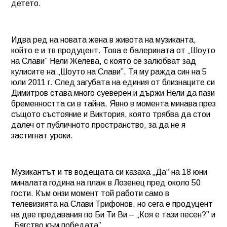
детето.
Идва ред на новата жена в живота на музиканта,
който е и тв продуцент. Това е балерината от „Шоуто
на Слави” Нели Желева, с която се залюбват зад
кулисите на „Шоуто на Слави”. Тя му ражда син на 5
юли 2011 г. След загубата на единия от близнаците си
Димитров става много суеверен и държи Нели да пази
бременността си в тайна. Явно в момента минава през
същото състояние и Виктория, която трябва да стои
далеч от публичното пространство, за да не я
застигнат уроки.
Музикантът и тв водещата си казаха „Да“ на 18 юни
миналата година на плаж в Лозенец пред около 50
гости. Към онзи момент той работи само в
телевизията на Слави Трифонов, но сега е продуцент
на две предавания по Би Ти Ви – „Коя е тази песен?” и
„Бягство към победата”.