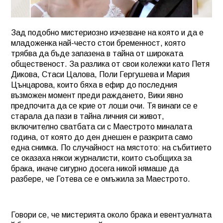
Зад подобно мистериозно изчезване на която и да е
младоженка най-често стои бременност, която
трябва да бъде запазена в тайна от широката
общественост. За разлика от свои колежки като Петя
Дикова, Стаси Цалова, Поли Гергушева и Мария
Цънцарова, които бяха в ефир до последния
възможен момент преди раждането, Вики явно
предпочита да се крие от лоши очи. Тя винаги се е
старала да пази в тайна личния си живот,
включително сватбата си с Маестрото миналата
година, от която до ден днешен е разкрита само
една снимка. По случайност на мястото: на събитието
се оказаха някои журналисти, които съобщиха за
брака, иначе сигурно досега никой нямаше да
разбере, че Готева се е омъжила за Маестрото.
Говори се, че мистерията около брака и евентуалната