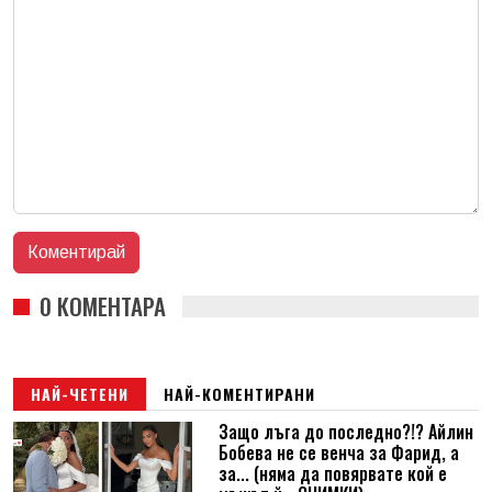
0 КОМЕНТАРА
НАЙ-ЧЕТЕНИ
НАЙ-КОМЕНТИРАНИ
Защо лъга до последно?!? Айлин
Бобева не се венча за Фарид, а
за... (няма да повярвате кой е