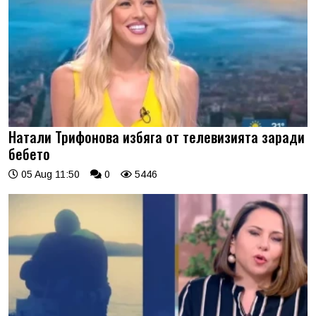
Натали Трифонова избяга от телевизията заради
бебето
05 Aug 11:50
0
5446