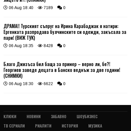
06 Aug 18:40
7189
0
ДРАМА!! Турският съпруг на Ирина Карабаджак я натири:
Ергенката разпродава булчинските си одежди, закъсала за
пари! (ВИЖ ТУК)
06 Aug 18:35
8428
0
Благо Джизъса бил баща за пример – верно ли, бе?!
Георгиев заведе децата в Банско веднъж за две години!
(СНИМКИ)
06 Aug 18:30
6622
0
КЛЮКИ
НОВИНИ
ЗАБАВНО
ШОУБИЗНЕС
ТВ СЕРИАЛИ
РИАЛИТИ
ИСТОРИЯ
МУЗИКА