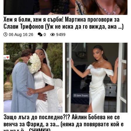
Хем я боли, хем я сърби! Мартина проговори за
Слави Трифонов (Уж не иска да го вижда, ама …)
06 Aug 16:26
0
9499
Защо лъга до последно?!? Айлин Бобева не се
венча за Фарид, а за... (няма да повярвате кой е
мъжът й - СНИМКИ)