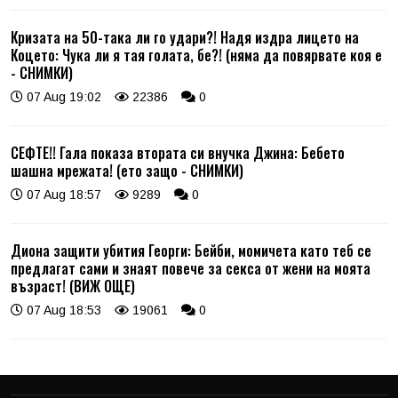
Кризата на 50-така ли го удари?! Надя издра лицето на
Коцето: Чука ли я тая голата, бе?! (няма да повярвате коя е
- СНИМКИ)
07 Aug 19:02
22386
0
СЕФТЕ!! Гала показа втората си внучка Джина: Бебето
шашна мрежата! (ето защо - СНИМКИ)
07 Aug 18:57
9289
0
Диона защити убития Георги: Бейби, момичета като теб се
предлагат сами и знаят повече за секса от жени на моята
възраст! (ВИЖ ОЩЕ)
07 Aug 18:53
19061
0