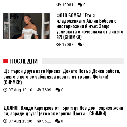
19061
0
ФОТО БОМБА!! Ето я
младоженката Айлин Бобева с
мистериозния й мъж: Защо
усмивката е изчезнала от лицето
й?! (СНИМКИ)
17087
0
ПОСЛЕДНИ
Ще търси друга като Ирмена: Докато Петър Дочев работи,
вижте с кого се забавлява новата му тръпка Фейгин!
(СНИМКИ)
07 Aug 19:10
7609
0
ДОЛНО!! Владо Караджов от „Бригада Нов дом“ заряза жена
си, заради друга! (ето как изригна Цвети + СНИМКИ)
07 Aug 19:06
9611
0