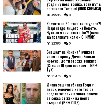
Коментар
*
Уреди му нова тройка, този път с
ергенката Тифани! (ШОК СНИМКИ)
49595
0
Кризата на 50-така ли го удари?!
Надя издра лицето на Коцето:
Чука ли я тая голата, бе?! (няма
да повярвате коя е - СНИМКИ)
22386
0
Бившият на Ирмена Чичикова
изригна срещу Дочев: Копеле
мръсно, ще ти отрежа топките!
(Стефан Щерев побесня – ВИЖ
ТУК)
21476
0
Диона защити убития Георги:
Бейби, момичета като теб се
предлагат сами и знаят повече
за секса от жени на моята
възраст! (ВИЖ ОЩЕ)