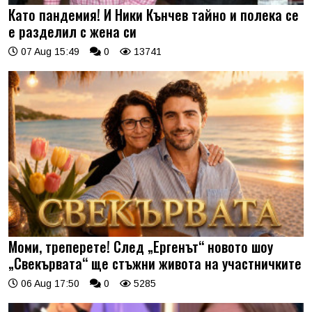
Като пандемия! И Ники Кънчев тайно и полека се
е разделил с жена си
07 Aug 15:49
0
13741
Моми, треперете! След „Ергенът“ новото шоу
„Свекървата“ ще стъжни живота на участничките
06 Aug 17:50
0
5285