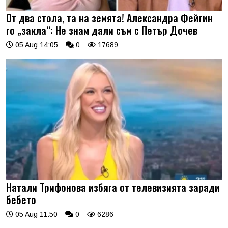
От два стола, та на земята! Александра Фейгин
го „закла“: Не знам дали съм с Петър Дочев
05 Aug 14:05
0
17689
Натали Трифонова избяга от телевизията заради
бебето
05 Aug 11:50
0
6286