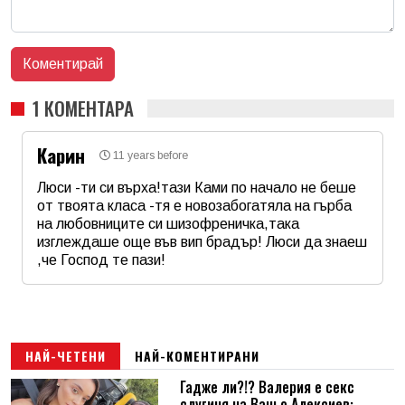
1 КОМЕНТАРА
Карин
11 years before
Люси -ти си върха!тази Ками по начало не беше
от твоята класа -тя е новозабогатяла на гърба
на любовниците си шизофреничка,така
изглеждаше още във вип брадър! Люси да знаеш
,че Господ те пази!
Име
*
Email
НАЙ-ЧЕТЕНИ
НАЙ-КОМЕНТИРАНИ
Гадже ли?!? Валерия е секс
слугиня на Ваньо Алексиев: