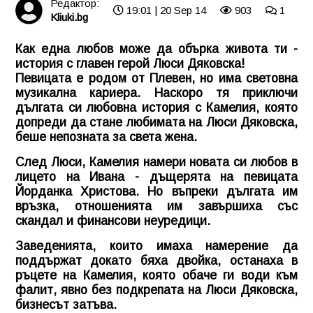
Редактор:
19:01 | 20 Sep 14
903
1
Kliuki.bg
Как една любов може да обърка живота ти -
история с главен герой Люси Дяковска!
Певицата е родом от Плевен, но има световна
музикална кариера. Наскоро тя приключи
дългата си любовна история с Камелия, която
допреди да стане любимата на Люси Дяковска,
беше непозната за света жена.
След Люси, Камелия намери новата си любов в
лицето на Ивана - дъщерята на певицата
Йорданка Христова. Но въпреки дългата им
връзка, отношенията им завършиха със
скандал и финансови неуредици.
Заведенията, които имаха намерение да
поддържат докато бяха двойка, останаха в
ръцете на Камелия, която обаче ги води към
фалит, явно без подкрепата на Люси Дяковска,
бизнесът затъва.