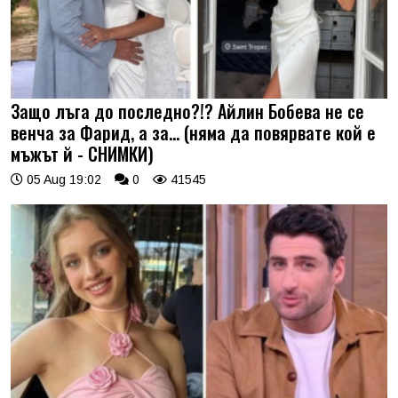
Защо лъга до последно?!? Айлин Бобева не се
венча за Фарид, а за... (няма да повярвате кой е
мъжът й - СНИМКИ)
05 Aug 19:02
0
41545