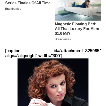
[caption id="attachment_325965"
align="alignright" width="300"]