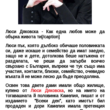
Люси Дяковска - Как една любов може да
обърка живота ти[/caption]
Люси пък, която дълбоко обичаше половинката
си, даже искаше и семейство да имат заедно,
защо не и дете, дотолкова беше натъжена от
раздялата, че реши да загърби всичко
свързано с България, въпреки че тук също има
участия, контакти, близки, семейство, очевидно
мъката й не може лесно да бъде преодоляна.
Освен това двете дами имали общо жилище,
купено от
Люси Дяковска
, но на името на
тогавашната й половинка Камелия, пишат и от
изданието "Всеки ден", като имотът бил
продаден и дори Камелия имала претенция