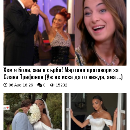
Хем я боли, хем я сърби! Мартина проговори за
Слави Трифонов (Уж не иска да го вижда, ама …)
06 Aug 16:26
0
15232