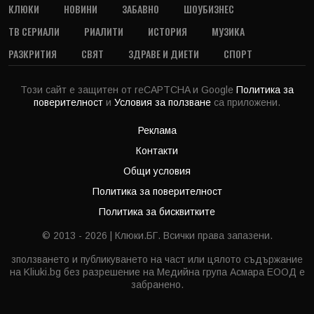
КЛЮКИ
НОВИНИ
ЗАБАВНО
ШОУБИЗНЕС
ТВ СЕРИАЛИ
РИАЛИТИ
ИСТОРИЯ
МУЗИКА
РАЗКРИТИЯ
СВЯТ
ЗДРАВЕ И ДИЕТИ
СПОРТ
Този сайт е защитен от reCAPTCHA и Google
Политика за
поверителност
и
Условия за ползване
са приложени.
Реклама
Контакти
Общи условия
Политика за поверителност
Политика за бисквитките
© 2013 - 2026 | Клюки.БГ. Всички права запазени.
зползването и публикуването на част или цялото съдържание
на Kliuki.bg без разрешение на Медийна група Асмара ЕООД е
забранено.