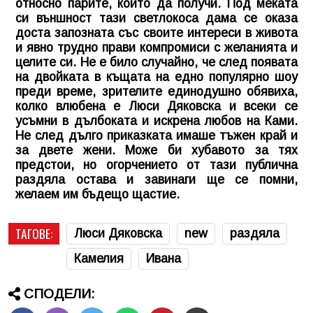
относно парите, които да получи. Под меката
си външност тази светлокоса дама се оказа
доста запозната със своите интереси в живота
и явно трудно прави компромиси с желанията и
целите си. Не е било случайно, че след появата
на двойката в къщата на едно популярно шоу
преди време, зрителите единодушно обявиха,
колко влюбена е Люси Дяковска и всеки се
усъмни в дълбоката и искрена любов на Ками.
Не след дълго приказката имаше тъжен край и
за двете жени. Може би хубавото за тях
предстои, но огорчението от тази публична
раздяла остава и завинаги ще се помни,
желаем им бъдещо щастие.
ТАГОВЕ:
Люси Дяковска
new
раздяла
Камелия
Ивана
СПОДЕЛИ: