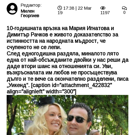
Редактор:
17:38 | 22 Mar
Милен
19
1197
0
Георгиев
10-годишната връзка на Мария Игнатова и
Димитър Рачков е живото доказателство за
истинността на народната мъдрост, че
счупеното не се лепи.
След едногодишна раздяла, миналото лято
една от най-обсъжданите двойки у нас реши да
даде втори шанс на отношенията си. Уви,
възкръсналата им любов не просъществува
дълго и те вече са окончателно разделени, писа
„Уикенд“. [caption id="attachment_422832"
align="alignleft" width="300"]