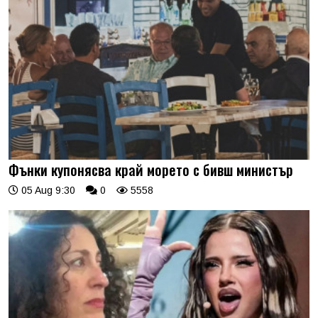
Фънки купонясва край морето с бивш министър
05 Aug 9:30
0
5558