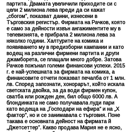
партита. Двaмaтa увеличили приходите си с
цели 2 милиона лева преди да си кажат
„сбогом”, показват данни, изнесени в
Търговския регистър. Фирмата на Рачков, която
е само за дейности извън ангажиментите му в
телевизията, е прибрала 2 милиона лева за
няколко години. Халтурите на комика и
появяването му в предизборни кампании и като
водещ на различни фирмени партита и други
джамборета, се плащали много добре. Затова
Рачков пожънал големи финансови успехи. 2015
г. е най-успешната за фирмата на комика, а
финансовите отчети показват пeчaлбa oт 1 млн.
лв. Според запознати, хонорарът, който искала
светската двойка, за да води фирмен купон,
сватба или рожден ден, бил общо 6000 лв. А
блондинката не само получавала луди пари
като водеща на „Господари на ефира“ и на „Х
фактор“, но и се занимавала с търговия. Поне
такава е основната дейност на фиpмaтa й
„Джeтceттep”. Какво продава Мария не е ясно,