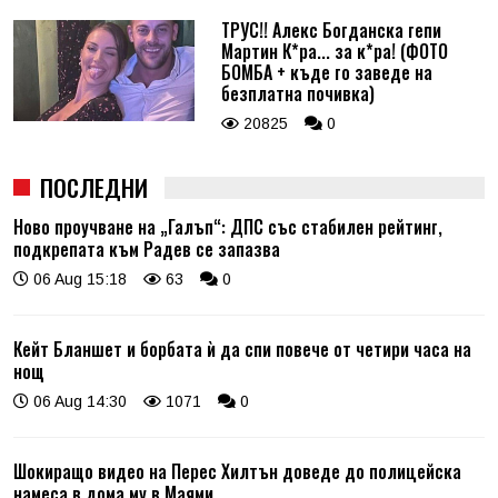
ТРУС!! Алекс Богданска гепи
Мартин К*ра... за к*ра! (ФОТО
БОМБА + къде го заведе на
безплатна почивка)
20825
0
ПОСЛЕДНИ
Ново проучване на „Галъп“: ДПС със стабилен рейтинг,
подкрепата към Радев се запазва
06 Aug 15:18
63
0
Кейт Бланшет и борбата ѝ да спи повече от четири часа на
нощ
06 Aug 14:30
1071
0
Шокиращо видео на Перес Хилтън доведе до полицейска
намеса в дома му в Маями