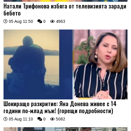
Натали Трифонова избяга от телевизията заради
бебето
05 Aug 11:50
0
4963
Шокиращо разкритие: Яна Донева живее с 14
години по-млад мъж! (горещи подробности)
05 Aug 11:10
0
5082