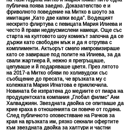
публична поява заедно. Доказателство е и
фриволното поведение на Митко в шоуто за
имитации „Като две капки вода”. Водещият
нескрито флиртува с певицата Мария Илиева и
често й прави недвусмислени намеци. Още със
старта на култовото шоу комикът започна да се
държи като свободен мъж и да я отрупва с
комплименти. Актьорът смело импровизираше
като се завираше под полите на Илиева, за да
свали жартиера й, нежно я прегръщаше,
целуваше и й подаряваше цветя. През лятото
на 2017-а Митко обяви по холивудски със
съобщение до пресата, че връзката му с
колежката Мария Игнатова е приключила.
Новината бе изпратена до медиите от пиара на
продуцентската компания „Глобал филмс” Ани
Халваджиян. Звездната двойка се опитваше да
крие краха в отношенията си повече от година.
След публичното оповестяване на Рачков за
края на връзката им, рязко секнали офертите
към звездната двойка за халтури и частни