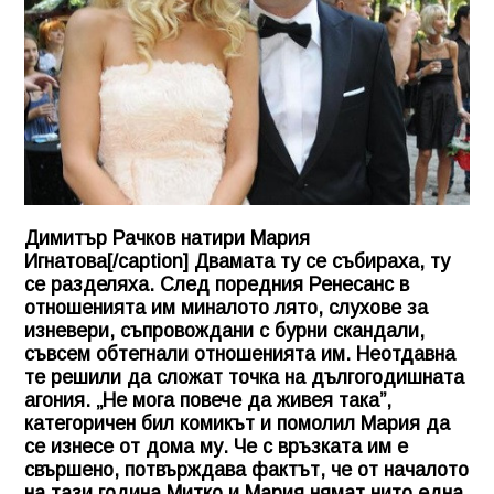
Димитър Рачков натири Мария
Игнатова[/caption] Двамата ту се събираха, ту
се разделяха. След поредния Ренесанс в
отношенията им миналото лято, слухове за
изневери, съпровождани с бурни скандали,
съвсем обтегнали отношенията им. Неотдавна
те решили да сложат точка на дългогодишната
агония. „Не мога повече да живея така”,
категоричен бил комикът и помолил Мария да
се изнесе от дома му. Че с връзката им е
свършено, потвърждава фактът, че от началото
на тази година Митко и Мария нямат нито една