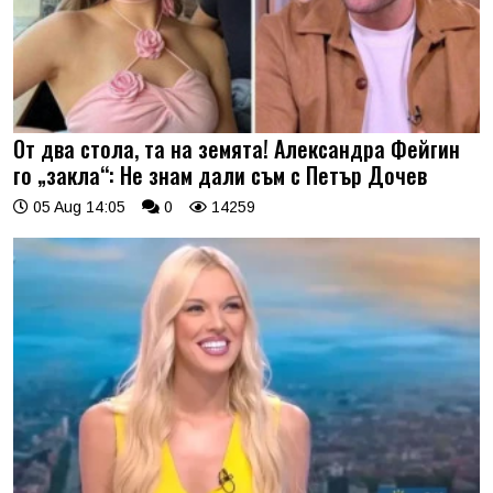
От два стола, та на земята! Александра Фейгин
го „закла“: Не знам дали съм с Петър Дочев
05 Aug 14:05
0
14259