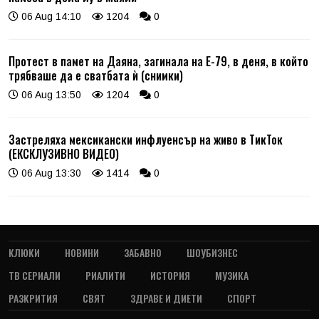
06 Aug 14:10
1204
0
Протест в памет на Даяна, загинала на Е-79, в деня, в който
трябваше да е сватбата ѝ (снимки)
06 Aug 13:50
1204
0
Застреляха мексикански инфлуенсър на живо в ТикТок
(ЕКСКЛУЗИВНО ВИДЕО)
06 Aug 13:30
1414
0
КЛЮКИ
НОВИНИ
ЗАБАВНО
ШОУБИЗНЕС
ТВ СЕРИАЛИ
РИАЛИТИ
ИСТОРИЯ
МУЗИКА
РАЗКРИТИЯ
СВЯТ
ЗДРАВЕ И ДИЕТИ
СПОРТ