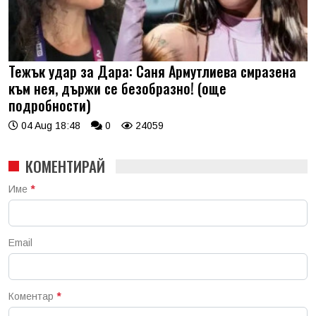
Тежък удар за Дара: Саня Армутлиева смразена
към нея, държи се безобразно! (още
подробности)
04 Aug 18:48
0
24059
КОМЕНТИРАЙ
Име
*
Email
Коментар
*