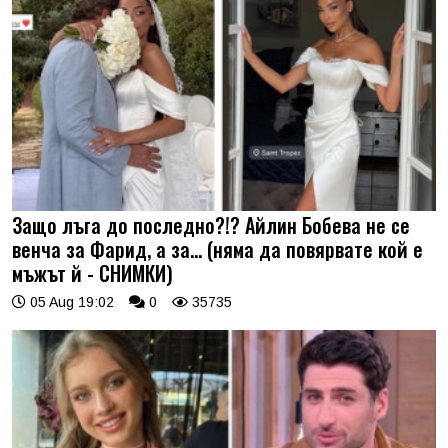
Защо лъга до последно?!? Айлин Бобева не се
венча за Фарид, а за... (няма да повярвате кой е
мъжът й - СНИМКИ)
05 Aug 19:02
0
35735