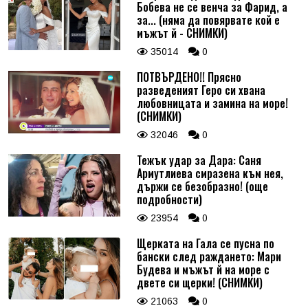
Бобева не се венча за Фарид, а
за... (няма да повярвате кой е
мъжът й - СНИМКИ)
35014
0
ПОТВЪРДЕНО!! Прясно
разведеният Геро си хвана
любовницата и замина на море!
(СНИМКИ)
32046
0
Тежък удар за Дара: Саня
Армутлиева смразена към нея,
държи се безобразно! (още
подробности)
23954
0
Щерката на Гала се пусна по
бански след раждането: Мари
Будева и мъжът й на море с
двете си щерки! (СНИМКИ)
21063
0