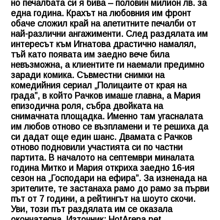
но печалбата си я бива – половин милион лв. за
една година. Крахът на любовния им фронт
обаче сложил край на апетитните печалби от
най-различни ангажименти. След раздялата им
интересът към Игнатова драстично намалял,
тъй като появата им заедно вече била
невъзможна, а клиентите ги наемали предимно
заради комика. Съвместни снимки на
комедийния сериал „Полицаите от края на
града”, в който Рачков имаше главна, а Мария
епизодична роля, събра двойката на
снимачната площадка. Именно там угасналата
им любов отново се възпламени и те решиха да
си дадат още един шанс. Двамата с Рачков
отново подновили участията си по частни
партита. В началото на септември миналата
година Митко и Мария откриха заедно 16-ия
сезон на „Господари на ефира”. За изненада на
зрителите, те застанаха рамо до рамо за първи
път от 7 години, а рейтингът на шоуто скочи.
Уви, този път раздялата им се оказала
окончателна. Източник: HotArena.net