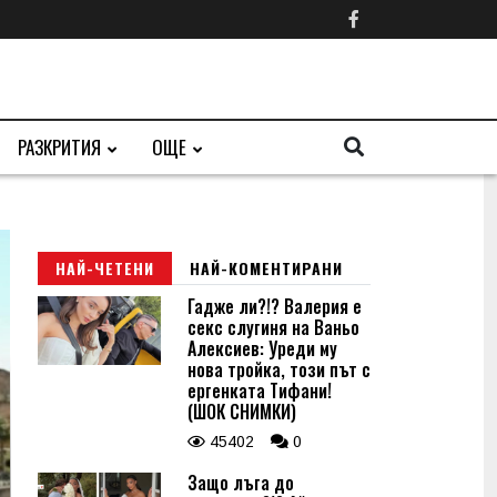
РАЗКРИТИЯ
ОЩЕ
НАЙ-ЧЕТЕНИ
НАЙ-КОМЕНТИРАНИ
Гадже ли?!? Валерия е
секс слугиня на Ваньо
Алексиев: Уреди му
нова тройка, този път с
ергенката Тифани!
(ШОК СНИМКИ)
45402
0
Защо лъга до