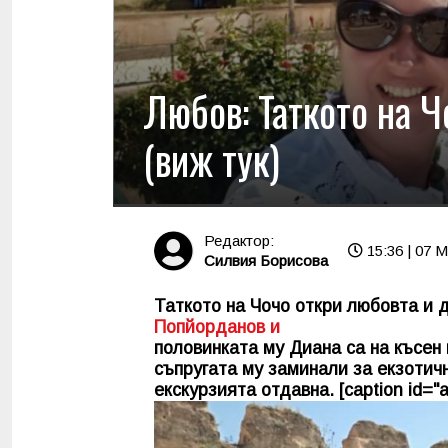
Любов: Таткото на Ч
(виж тук)
Редактор:
15:36 | 07 
Силвия Борисова
Таткото на Чочо откри любовта и 
Попйорданов и
половинката му Диана са на късен
съпругата му заминали за екзотич
екскурзията отдавна. [caption id="a