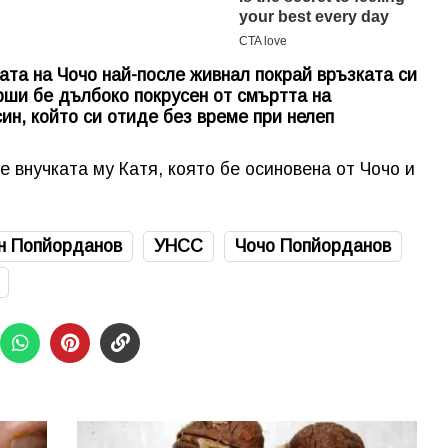
та на Чочо най-после живнал покрай връзката си
рши бе дълбоко покрусен от смъртта на
син, който си отиде без време при нелеп
е внучката му Катя, която бе осиновена от Чочо и
н Попйорданов
УНСС
Чочо Попйорданов