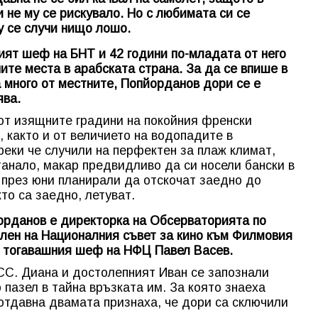
 не му се рискувало. Но с любимата си се
у се случи нищо лошо.
ят шеф на БНТ и 42 години по-младата от него
те места в арабската страна. За да се впише в
а много от местните, Попйорданов дори се е
ява.
от изящните градини на покойния френски
 както и от величието на водопадите в
реки че случили на перфектен за плаж климат,
танало, макар предвидливо да си носели бански в
е през юни планирали да отскочат заедно до
то са заедно, летуват.
орданов е директорка на Обсерваторията по
член на Националния съвет за кино към Филмовия
с тогавашния шеф на НФЦ Павел Васев.
СС. Диана и достолепният Иван се запознали
 пазел в тайна връзката им. За която знаеха
отдавна двамата признаха, че дори са сключили