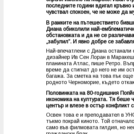
последните години вдигал кръвно и
чувствал спокоен, че не може да м
В рамките на пътешествието бивши
Диана обиколили най-емблематични
обстановката и да не се различав
„забулил”. И явно добре се забавл
Най-впечатлени с Диана останали 
дизайнер Ив Сен Лоран в Маракеш,
планината Атлас, пише Ретро. Въп
време да стигнат до него не им ос
багажа. За сметка на това пък ощ
родното Черноморие, където откак
Половинката на 80-годишния Попй
икономика на културата. Тя беше 
център и влезе в остър конфликт 
Освен това е и преподавател в УН
тъкмо покрай киното. Той отначало
само във филмовата гилдия, но не
граждански брак.