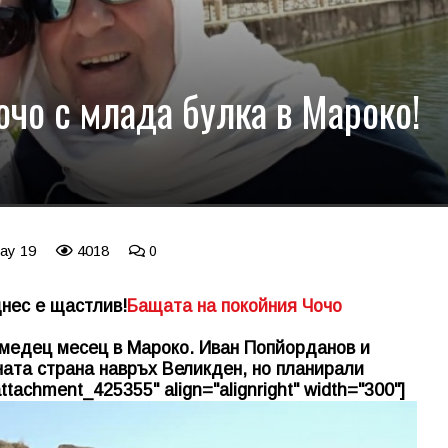
очо с млада булка в Мароко!
May 19
4018
0
днес е щастлив!
Бащата на покойния Чочо
 медец месец в Мароко. Иван Попйорданов и
ната страна навръх Великден, но планирали
ttachment_425355" align="alignright" width="300"]