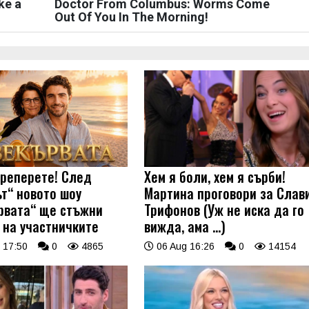
ke a
Doctor From Columbus: Worms Come
Out Of You In The Morning!
треперете! След
Хем я боли, хем я сърби!
ът“ новото шоу
Мартина проговори за Слав
рвата“ ще стъжни
Трифонов (Уж не иска да го
 на участничките
вижда, ама …)
 17:50
0
4865
06 Aug 16:26
0
14154