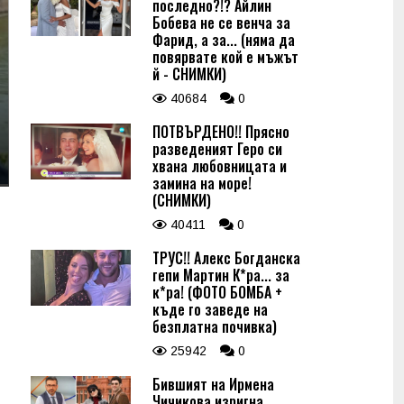
последно?!? Айлин
Бобева не се венча за
Фарид, а за... (няма да
повярвате кой е мъжът
й - СНИМКИ)
40684
0
ПОТВЪРДЕНО!! Прясно
разведеният Геро си
хвана любовницата и
замина на море!
(СНИМКИ)
40411
0
ТРУС!! Алекс Богданска
гепи Мартин К*ра... за
к*ра! (ФОТО БОМБА +
къде го заведе на
безплатна почивка)
25942
0
Бившият на Ирмена
Чичикова изригна