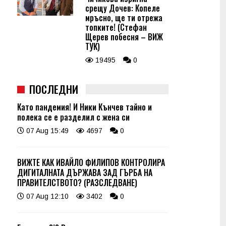
срещу Дочев: Копеле
мръсно, ще ти отрежа
топките! (Стефан
Щерев побесня – ВИЖ
ТУК)
19495
0
ПОСЛЕДНИ
Като пандемия! И Ники Кънчев тайно и
полека се е разделил с жена си
07 Aug 15:49
4697
0
ВИЖТЕ КАК ИВАЙЛО ФИЛИПОВ КОНТРОЛИРА
ДИГИТАЛНАТА ДЪРЖАВА ЗАД ГЪРБА НА
ПРАВИТЕЛСТВОТО? (РАЗСЛЕДВАНЕ)
07 Aug 12:10
3402
0