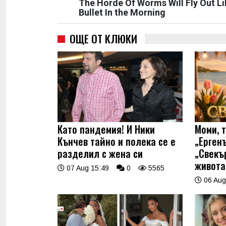
The Horde Of Worms Will Fly Out Li
Bullet In the Morning
ОЩЕ ОТ КЛЮКИ
Като пандемия! И Ники
Моми, 
Кънчев тайно и полека се е
„Ерген
разделил с жена си
„Свекъ
живота
07 Aug 15:49
0
5565
06 Aug