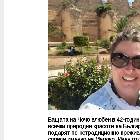
Бащата на Чочо влюбен в 42-години
всички природни красоти на Бълга
подарят по-нетрадиционно преживя
спрели именно на Мароко. Иван отд