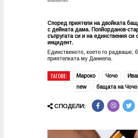
Според приятели на двойката баща
с дейната дама. Попйорданов-ста
съпругата си и на единствения си 
инцидент.
Единственото, което го радваше, б
приятелката му Даниела.
ТАГОВЕ:
Мароко
Чочо
Ива
new
бащата на Чочо
СПОДЕЛИ: