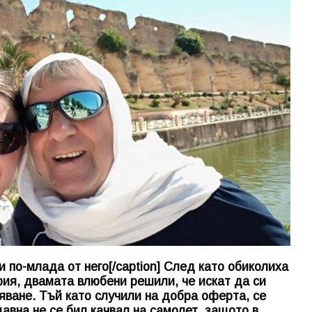
 по-млада от него[/caption] След като обиколиха
рия, двамата влюбени решили, че искат да си
ване. Тъй като случили на добра оферта, се
авна не се бил качвал на самолет, защото в