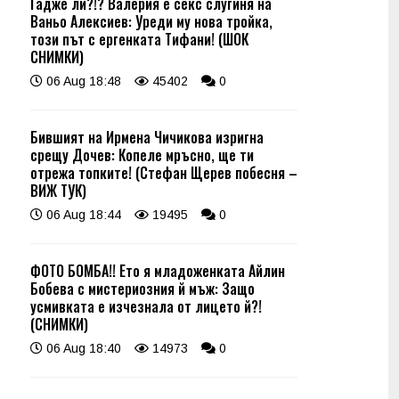
Гадже ли?!? Валерия е секс слугиня на
Ваньо Алексиев: Уреди му нова тройка,
този път с ергенката Тифани! (ШОК
СНИМКИ)
06 Aug 18:48
45402
0
Бившият на Ирмена Чичикова изригна
срещу Дочев: Копеле мръсно, ще ти
отрежа топките! (Стефан Щерев побесня –
ВИЖ ТУК)
06 Aug 18:44
19495
0
ФОТО БОМБА!! Ето я младоженката Айлин
Бобева с мистериозния й мъж: Защо
усмивката е изчезнала от лицето й?!
(СНИМКИ)
06 Aug 18:40
14973
0