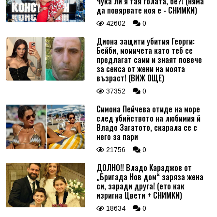
Чука ли я тая голата, бе?! (няма
да повярвате коя е - СНИМКИ)
42602
0
Диона защити убития Георги:
Бейби, момичета като теб се
предлагат сами и знаят повече
за секса от жени на моята
възраст! (ВИЖ ОЩЕ)
37352
0
Симона Пейчева отиде на море
след убийството на любимия й
Владо Загатото, скарала се с
него за пари
21756
0
ДОЛНО!! Владо Караджов от
„Бригада Нов дом“ заряза жена
си, заради друга! (ето как
изригна Цвети + СНИМКИ)
18634
0