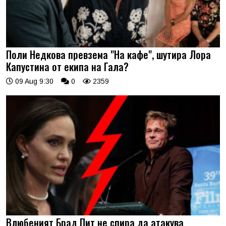
Поли Недкова превзема "На кафе", шутира Лора
Капустина от екипа на Гала?
09 Aug 9:30
0
2359
Влюбеният Брад Пит не спира да атакува