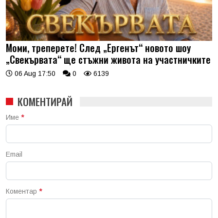
Моми, треперете! След „Ергенът“ новото шоу
„Свекървата“ ще стъжни живота на участничките
06 Aug 17:50
0
6139
КОМЕНТИРАЙ
Име
*
Email
Коментар
*