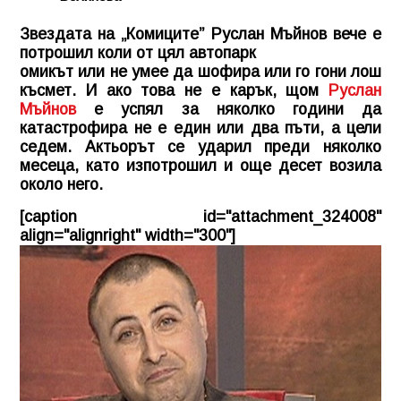
Звездата на „Комиците” Руслан Мъйнов вече е
потрошил коли от цял автопарк
омикът или не умее да шофира или го гони лош
късмет. И ако това не е карък, щом
Руслан
Мъйнов
е успял за няколко години да
катастрофира не е един или два пъти, а цели
седем. Актьорът се ударил преди няколко
месеца, като изпотрошил и още десет возила
около него.
[caption id="attachment_324008"
align="alignright" width="300"]