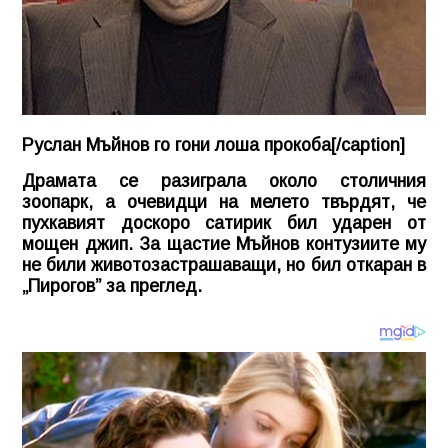
Руслан Мъйнов го гони лоша прокоба[/caption]
Драмата се разиграла около столичния
зоопарк, а очевидци на мелето твърдят, че
пухкавият доскоро сатирик бил ударен от
мощен джип. За щастие Мъйнов контузиите му
не били животозастрашаващи, но бил откаран в
„Пирогов” за преглед.