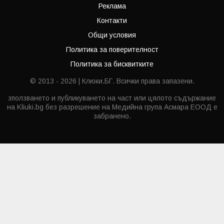
Реклама
Контакти
Общи условия
Политика за поверителност
Политика за бисквитките
© 2013 - 2026 | Клюки.БГ. Всички права запазени.
зползването и публикуването на част или цялото съдържание
на Kliuki.bg без разрешение на Медийна група Асмара ЕООД е
забранено.