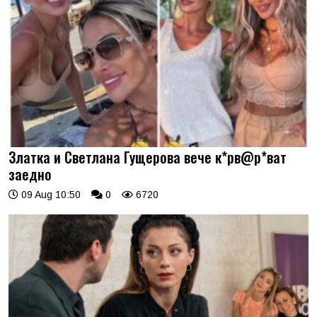
Златка и Светлана Гущерова вече к*рв@р*ват
заедно
09 Aug 10:50
0
6720