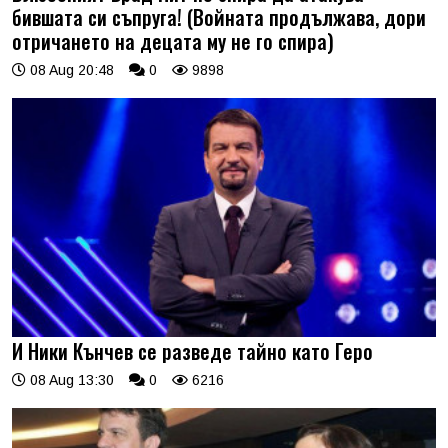
бившата си съпруга! (Войната продължава, дори
отричането на децата му не го спира)
08 Aug 20:48
0
9898
И Ники Кънчев се разведе тайно като Геро
08 Aug 13:30
0
6216