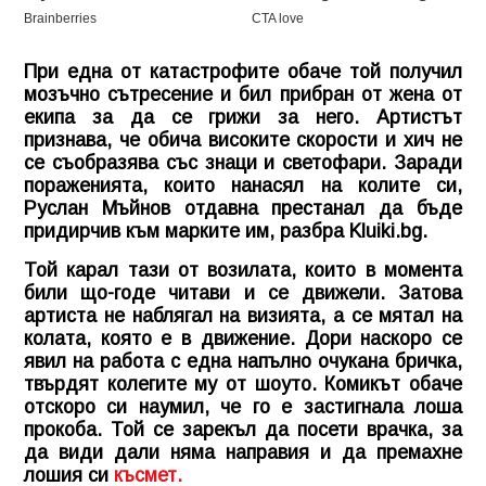
При една от катастрофите обаче той получил
мозъчно сътресение и бил прибран от жена от
екипа за да се грижи за него. Артистът
признава, че обича високите скорости и хич не
се съобразява със знаци и светофари. Заради
пораженията, които нанасял на колите си,
Руслан Мъйнов отдавна престанал да бъде
придирчив към марките им, разбра
Kluiki.bg.
Той карал тази от возилата, които в момента
били що-годе читави и се движели. Затова
артиста не наблягал на визията, а се мятал на
колата, която е в движение. Дори наскоро се
явил на работа с една напълно очукана бричка,
твърдят колегите му от шоуто. Комикът обаче
отскоро си наумил, че го е застигнала лоша
прокоба. Той се зарекъл да посети врачка, за
да види дали няма направия и да премахне
лошия си
късмет.