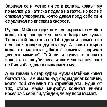
Заричал се и метне ли се в колата, кракът му
по-малко да натиска педала на газта, но все не
спазвал уговорката, която давал пред себе си и
се увличал по високата скорост.
Руслан Мъйнов още помнел първата семейна
кола, стар запорожец, която баща му купил.
Тогава той бил едва на 14 години и спомена за
нея още топлела душата му. А своята първа
кола от марката „Шкода” комикът наричал
„своето момиче”. Той си я купил с първата
заплата от шоубизнеса и спомена за нея още
не бил избледнял в съзнанието му.
А на тавана в стар куфар Руслан Мъйнов криел
богатство. Там имало над седемдесет колички,
които той спечелил по стрелбищата. Един от
тях, стара марка микробус комикът винаги
носел със себе си, убеден, че му носи късмет.