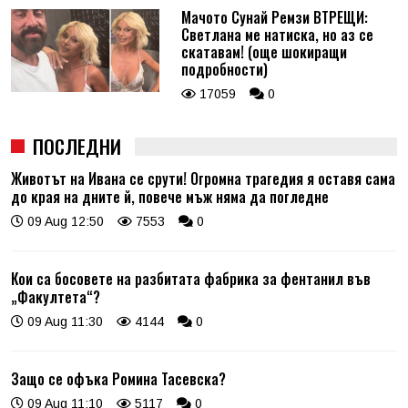
Мачото Сунай Ремзи ВТРЕЩИ:
Светлана ме натиска, но аз се
скатавам! (още шокиращи
подробности)
17059
0
ПОСЛЕДНИ
Животът на Ивана се срути! Огромна трагедия я оставя сама
до края на дните й, повече мъж няма да погледне
09 Aug 12:50
7553
0
Кои са босовете на разбитата фабрика за фентанил във
„Факултета“?
09 Aug 11:30
4144
0
Защо се офъка Ромина Тасевска?
09 Aug 11:10
5117
0