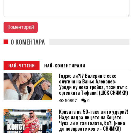
0 КОМЕНТАРА
НАЙ-ЧЕТЕНИ
НАЙ-КОМЕНТИРАНИ
Гадже ли?!? Валерия е секс
слугиня на Ваньо Алексиев:
Уреди му нова тройка, този път с
ергенката Тифани! (ШОК СНИМКИ)
50897
0
Кризата на 50-така ли го удари?!
Надя издра лицето на Коцето:
Чука ли я тая голата, бе?! (няма
да повярвате коя е - СНИМКИ)