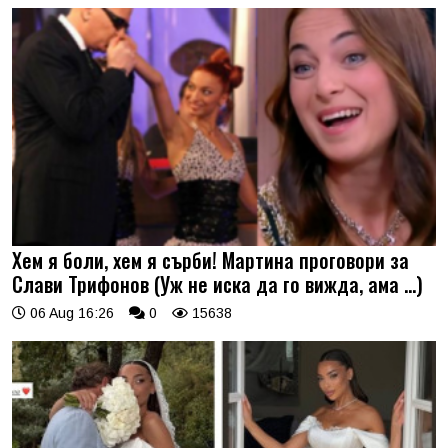
Хем я боли, хем я сърби! Мартина проговори за
Слави Трифонов (Уж не иска да го вижда, ама …)
06 Aug 16:26
0
15638