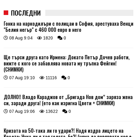
ПОСЛЕДНИ
Гонка на наркодилъри с полицаи в София, арестуваха Венци
"Белия негър" с 460 000 евро в него
08 Aug 9:04
1820
0
Ще търси друга като Ирмена: Докато Петър Дочев работи,
вижте с кого се забавлява новата му тръпка Фейгин!
(СНИМКИ)
07 Aug 19:10
11116
0
ДОЛНО!! Владо Караджов от „Бригада Нов дом“ заряза жена
си, заради друга! (ето как изригна Цвети + СНИМКИ)
07 Aug 19:06
13622
0
Кризата на 50-така ли го удари?! Надя издра лицето на
Коцето: Чука ли я тая голата, бе?! (няма да повярвате коя е