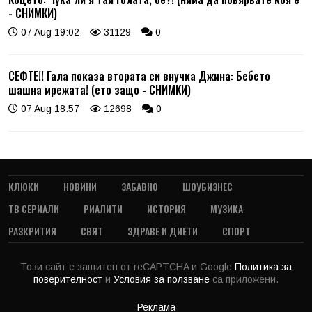
- СНИМКИ)
07 Aug 19:02
31129
0
СЕФТЕ!! Гала показа втората си внучка Джина: Бебето
шашна мрежата! (ето защо - СНИМКИ)
07 Aug 18:57
12698
0
КЛЮКИ
НОВИНИ
ЗАБАВНО
ШОУБИЗНЕС
ТВ СЕРИАЛИ
РИАЛИТИ
ИСТОРИЯ
МУЗИКА
РАЗКРИТИЯ
СВЯТ
ЗДРАВЕ И ДИЕТИ
СПОРТ
Този сайт е защитен от reCAPTCHA и Google
Политика за
поверителност
и
Условия за ползване
са приложени.
Реклама