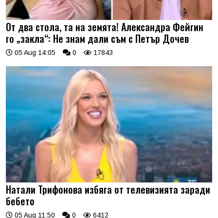
От два стола, та на земята! Александра Фейгин
го „закла“: Не знам дали съм с Петър Дочев
05 Aug 14:05
0
17843
Натали Трифонова избяга от телевизията заради
бебето
05 Aug 11:50
0
6412