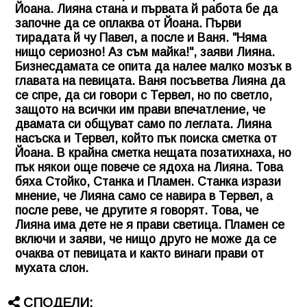
Йоана. Лияна стана и първата й работа бе да
започне да се оплаква от Йоана. Първи
тирадата й чу Павел, а после и Ваня. "Няма
нищо сериозно! Аз съм майка!", заяви Лияна.
Бизнесдамата се опита да налее малко мозък в
главата на певицата. Ваня посъветва Лияна да
се спре, да си говори с Тервел, но по светло,
защото на всички им прави впечатление, че
двамата си общуват само по леглата. Лияна
насъска и Тервел, който пък поиска сметка от
Йоана. В крайна сметка нещата позатихнаха, но
пък някои още повече се ядоха на Лияна. Това
бяха Стойко, Станка и Пламен. Станка изрази
мнение, че Лияна само се навира в Тервел, а
после реве, че другите я говорят. Това, че
Лияна има дете не я прави светица. Пламен се
включи и заяви, че нищо друго не може да се
очаква от певицата и както винаги прави от
мухата слон.
СПОДЕЛИ: