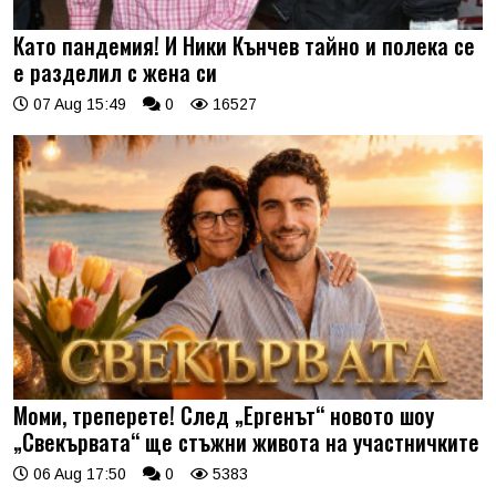
Като пандемия! И Ники Кънчев тайно и полека се
е разделил с жена си
07 Aug 15:49
0
16527
Моми, треперете! След „Ергенът“ новото шоу
„Свекървата“ ще стъжни живота на участничките
06 Aug 17:50
0
5383