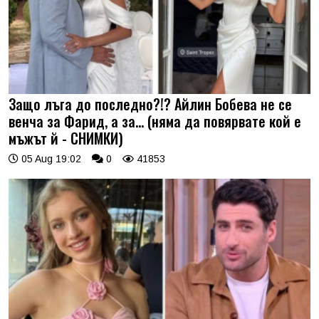
Защо лъга до последно?!? Айлин Бобева не се
венча за Фарид, а за... (няма да повярвате кой е
мъжът й - СНИМКИ)
05 Aug 19:02
0
41853