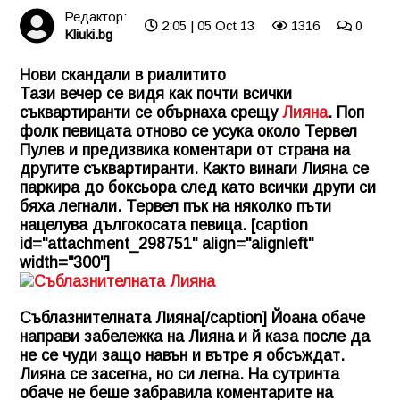
Редактор:
2:05 | 05 Oct 13
1316
0
Kliuki.bg
Нови скандали в риалитито
Тази вечер се видя как почти всички
съквартиранти се обърнаха срещу
Лияна
. Поп
фолк певицата отново се усука около Тервел
Пулев и предизвика коментари от страна на
другите съквартиранти. Както винаги Лияна се
паркира до боксьора след като всички други си
бяха легнали. Тервел пък на няколко пъти
нацелува дългокосата певица. [caption
id="attachment_298751" align="alignleft"
width="300"]
Съблазнителната Лияна[/caption] Йоана обаче
направи забележка на Лияна и й каза после да
не се чуди защо навън и вътре я обсъждат.
Лияна се засегна, но си легна. На сутринта
обаче не беше забравила коментарите на