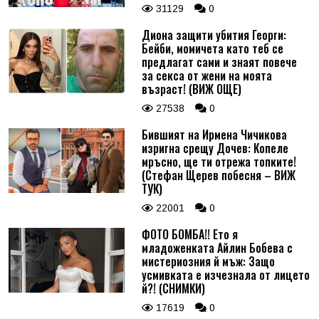
31129
0
Диона защити убития Георги:
Бейби, момичета като теб се
предлагат сами и знаят повече
за секса от жени на моята
възраст! (ВИЖ ОЩЕ)
27538
0
Бившият на Ирмена Чичикова
изригна срещу Дочев: Копеле
мръсно, ще ти отрежа топките!
(Стефан Щерев побесня – ВИЖ
ТУК)
22001
0
ФОТО БОМБА!! Ето я
младоженката Айлин Бобева с
мистериозния й мъж: Защо
усмивката е изчезнала от лицето
й?! (СНИМКИ)
17619
0