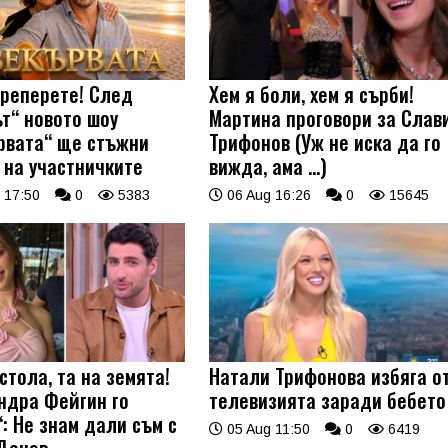
треперете! След
Хем я боли, хем я сърби!
ът“ новото шоу
Мартина проговори за Слав
рвата“ ще стъжни
Трифонов (Уж не иска да го
 на участничките
вижда, ама …)
 17:50
0
5383
06 Aug 16:26
0
15645
стола, та на земята!
Натали Трифонова избяга о
ндра Фейгин го
телевизията заради бебето
: Не знам дали съм с
05 Aug 11:50
0
6419