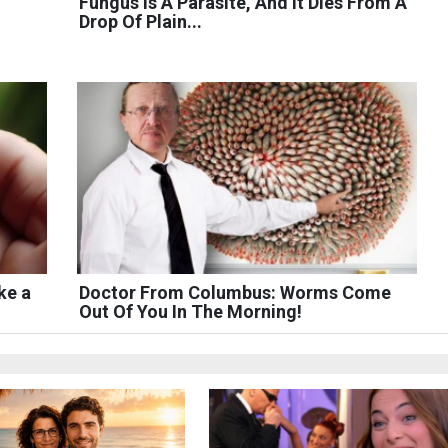
Fungus Is A Parasite, And It Dies From A
Drop Of Plain...
ke a
Doctor From Columbus: Worms Come
Out Of You In The Morning!