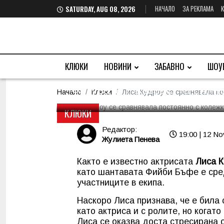
НАЧАЛО
ЗА РЕКЛАМА
SATURDAY, AUG 08, 2026
Лиса Кудроу се сра
колежките си в сер
КЛЮКИ
НОВИНИ
ЗАБАВНО
ШОУ
Фигурата и възрастта силн
Начало
Клюки
Лиса Кудроу се сравнявала по
КЛЮКИ
Редактор:
19:00 | 12 No
Жулиета Пенева
Както е известно актрисата
Лиса 
като шантавата Фийби Бъфе е сред
участниците в екипа.
Наскоро Лиса признава, че е била 
като актриса и с ролите, но когат
Лиса се оказва доста стресирана о