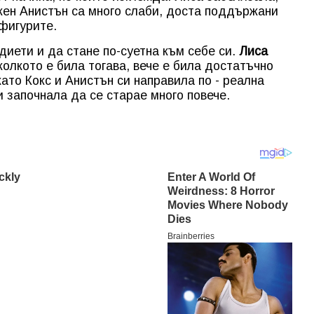
Джен Анистън са много слаби, доста поддържани
 фигурите.
диети и да стане по-суетна към себе си.
Лиса
колкото е била тогава, вече е била достатъчно
като Кокс и Анистън си направила по - реална
и започнала да се старае много повече.