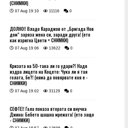
(СНИМКИ)
07 Aug 19:10
11116
0
ДОЛНО!! Владо Караджов от „Бригада Нов
дом“ заряза жена си, заради друга! (ето
как изригна Цвети + СНИМКИ)
07 Aug 19:06
13622
0
Кризата на 50-така ли го удари?! Надя
издра лицето на Коцето: Чука ли я тая
голата, бе?! (няма да повярвате коя е -
СНИМКИ)
07 Aug 19:02
31129
0
СЕФТЕ!! Гала показа втората си внучка
Джина: Бебето шашна мрежата! (ето защо
- СНИМКИ)