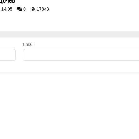
Дочев
 14:05
0
17843
Email