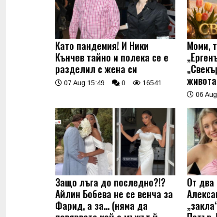
Като пандемия! И Ники
Моми, 
Кънчев тайно и полека се е
„Ерген
разделил с жена си
„Свекъ
живота
07 Aug 15:49
0
16541
06 Aug
Защо лъга до последно?!?
От два 
Айлин Бобева не се венча за
Алекса
Фарид, а за... (няма да
„закла“