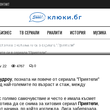
КОНТАКТ
внявала постоянно с
иала "Приятели"
БИЗНЕС
ТВ СЕРИАЛИ
РИАЛИТИ
ИСТОРИЯ
МУЗИКА
о притеснявали актрисата
стоянно с колежките си в сериала "Приятели"
v 22
4767
0
Кудроу
, позната ни повече от сериала "Приятели"
 най-големите по възраст и стаж, между
с голямо самочувствие и често е имала късмет
о отива да се снима за хитовия сериал
Приятели
,
т начина, по който изглежда. Лиса забелязала,