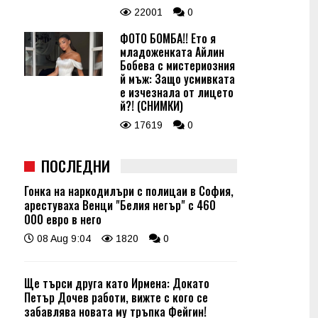
22001
0
ФОТО БОМБА!! Ето я
младоженката Айлин
Бобева с мистериозния
й мъж: Защо усмивката
е изчезнала от лицето
й?! (СНИМКИ)
17619
0
ПОСЛЕДНИ
Гонка на наркодилъри с полицаи в София,
арестуваха Венци "Белия негър" с 460
000 евро в него
08 Aug 9:04
1820
0
Ще търси друга като Ирмена: Докато
Петър Дочев работи, вижте с кого се
забавлява новата му тръпка Фейгин!