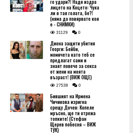
го удари?! Надя издра
лицето на Коцето: Чука
ли я тая голата, бе?!
(няма да повярвате коя
е - СНИМКИ)
31129
0
Диона защити убития
Георги: Бейби,
момичета като теб се
предлагат сами и
знаят повече за секса
от жени на моята
възраст! (ВИЖ ОЩЕ)
27538
0
Бившият на Ирмена
Чичикова изригна
срещу Дочев: Копеле
мръсно, ще ти отрежа
топките! (Стефан
Щерев побесня – ВИЖ
ТУК)