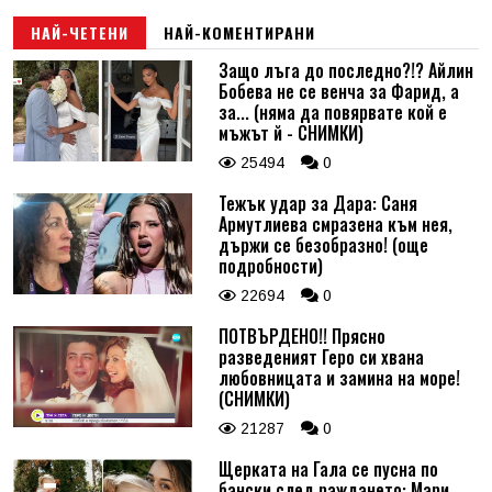
НАЙ-ЧЕТЕНИ
НАЙ-КОМЕНТИРАНИ
Защо лъга до последно?!? Айлин
Бобева не се венча за Фарид, а
за... (няма да повярвате кой е
мъжът й - СНИМКИ)
25494
0
Тежък удар за Дара: Саня
Армутлиева смразена към нея,
държи се безобразно! (още
подробности)
22694
0
ПОТВЪРДЕНО!! Прясно
разведеният Геро си хвана
любовницата и замина на море!
(СНИМКИ)
21287
0
Щерката на Гала се пусна по
бански след раждането: Мари