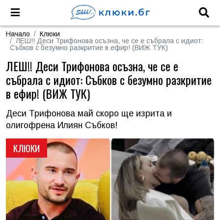
Начало
Клюки
ЛЕШ!! Деси Трифонова осъзна, че се е събрала с идиот:
Събков с безумно разкритие в ефир! (ВИЖ ТУК)
ЛЕШ!! Деси Трифонова осъзна, че се е
събрала с идиот: Събков с безумно разкритие
в ефир! (ВИЖ ТУК)
Деси Трифонова май скоро ще изрита и
олигофрена Илиян Събков!
КЛЮКИ