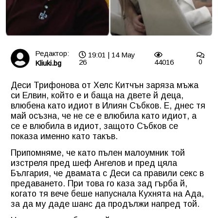
Редактор:
19:01 | 14 May
26
44016
0
Kliuki.bg
Деси Трифонова от Хелс Китчън заряза мъжа
си Елвин, който е и баща на двете й деца,
влюбена като идиот в Илиян Събков. Е, днес тя
май осъзна, че не се е влюбила като идиот, а
се е влюбила в идиот, защото Събков се
показа именно като такъв.
Припомняме, че като пълен малоумник той
изстреля пред шеф Ангелов и пред цяла
България, че двамата с Деси са правили секс в
предаването. При това го каза зад гърба й,
когато тя вече беше напуснала Кухнята на Ада,
за да му даде шанс да продължи напред той.