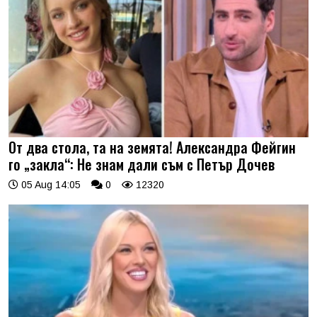
От два стола, та на земята! Александра Фейгин
го „закла“: Не знам дали съм с Петър Дочев
05 Aug 14:05
0
12320