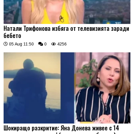
Натали Трифонова избяга от телевизията заради
бебето
05 Aug 11:50
0
4256
Шокиращо разкритие: Яна Донева живее с 14