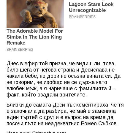
Днес в ефир той призна, че видиш ли, това
било шега от негова страна и Десислава не
чакала бебе, но дори не осъзна вината си. Да
не говорим, че изобщо не се държа като
влюбен мъж, а я наричаше с фамилията й –
факт, който озадачи зрителите.
Близки до самата Деси пък коментираха, че тя
е започнала да разбира, че май е заменила
един търтей с друг и е въпрос на време да
посочи пътя на неадекватния Ромео Събков.