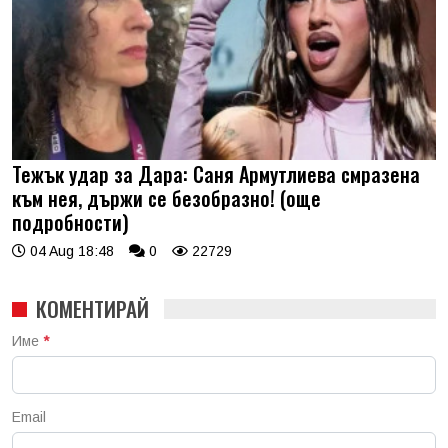
Тежък удар за Дара: Саня Армутлиева смразена
към нея, държи се безобразно! (още
подробности)
04 Aug 18:48
0
22729
КОМЕНТИРАЙ
Име
*
Email