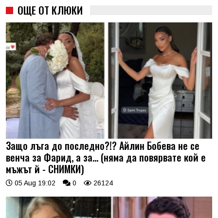
ОЩЕ ОТ КЛЮКИ
Защо лъга до последно?!? Айлин Бобева не се
венча за Фарид, а за... (няма да повярвате кой е
мъжът й - СНИМКИ)
05 Aug 19:02
0
26124