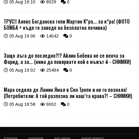
05 Aug 19:10
8029
0
ТРУС!! Алекс Богданска гепи Мартин К*ра... за к*ра! (ФОТО
БОМБА + къде го заведе на безплатна почивка)
05 Aug 19:06
14042
0
Защо лъга до последно?!? Айлин Бобева не се венча за
Фарид, а за... (няма да повярвате кой е мъжът й - СНИМКИ)
05 Aug 19:02
25494
0
Мара седяла до Ламин Ямал в Сен Тропе и не го познала!
(Потребители: А той разпозна ли наш’та крава?! – СНИМКИ)
05 Aug 18:58
9002
0
КЛЮКИ
НОВИНИ
ЗАБАВНО
ШОУБИЗНЕС