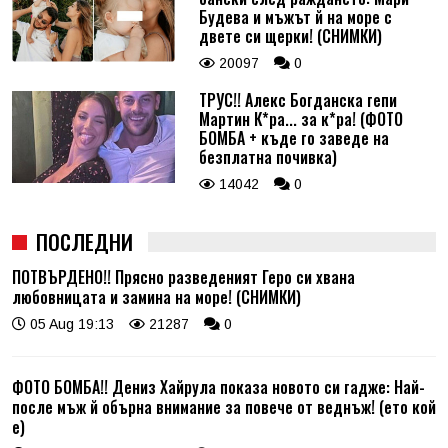
Будева и мъжът й на море с
двете си щерки! (СНИМКИ)
20097
0
ТРУС!! Алекс Богданска гепи
Мартин К*ра... за к*ра! (ФОТО
БОМБА + къде го заведе на
безплатна почивка)
14042
0
ПОСЛЕДНИ
ПОТВЪРДЕНО!! Прясно разведеният Геро си хвана
любовницата и замина на море! (СНИМКИ)
05 Aug 19:13
21287
0
ФОТО БОМБА!! Дениз Хайрула показа новото си гадже: Най-
после мъж й обърна внимание за повече от веднъж! (ето кой
е)