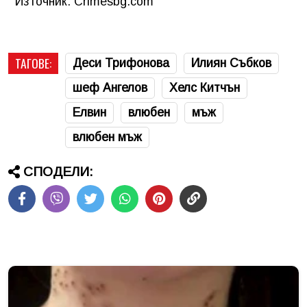
Източник: Crimesbg.com
ТАГОВЕ:
Деси Трифонова
Илиян Събков
шеф Ангелов
Хелс Китчън
Елвин
влюбен
мъж
влюбен мъж
СПОДЕЛИ: