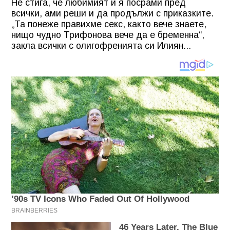
Не стига, че любимият й я посрами пред
всички, ами реши и да продължи с приказките.
„Та понеже правихме секс, както вече знаете,
нищо чудно Трифонова вече да е бременна“,
закла всички с олигофренията си Илиян...