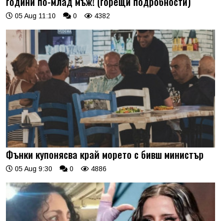
години по-млад мъж! (горещи подробности)
05 Aug 11:10
0
4382
Фънки купонясва край морето с бивш министър
05 Aug 9:30
0
4886