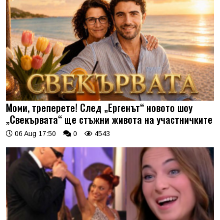
Моми, треперете! След „Ергенът“ новото шоу
„Свекървата“ ще стъжни живота на участничките
06 Aug 17:50
0
4543