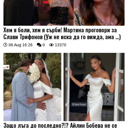
Хем я боли, хем я сърби! Мартина проговори за
Слави Трифонов (Уж не иска да го вижда, ама …)
06 Aug 16:26
0
13370
Защо лъга до последно?!? Айлин Бобева не се