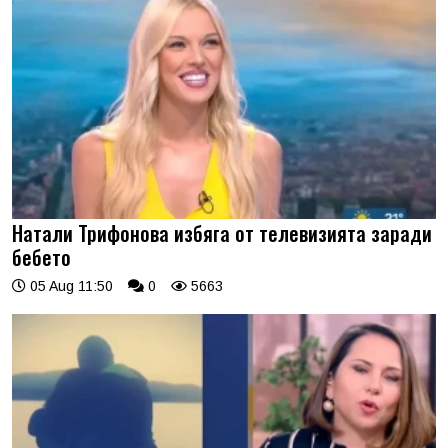
Натали Трифонова избяга от телевизията заради
бебето
05 Aug 11:50
0
5663