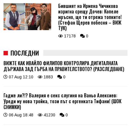
Бившият на Ирмена Чичикова
изригна срещу Дочев: Копеле
мръсно, ще ти отрежа топките!
(Стефан Щерев побесня – ВИЖ
ТУК)
17178
0
ПОСЛЕДНИ
ВИЖТЕ КАК ИВАЙЛО ФИЛИПОВ КОНТРОЛИРА ДИГИТАЛНАТА
ДЪРЖАВА ЗАД ГЪРБА НА ПРАВИТЕЛСТВОТО? (РАЗСЛЕДВАНЕ)
07 Aug 12:10
1883
0
Гадже ли?!? Валерия е секс слугиня на Ваньо Алексиев:
Уреди му нова тройка, този път с ергенката Тифани! (ШОК
СНИМКИ)
06 Aug 18:48
41230
0