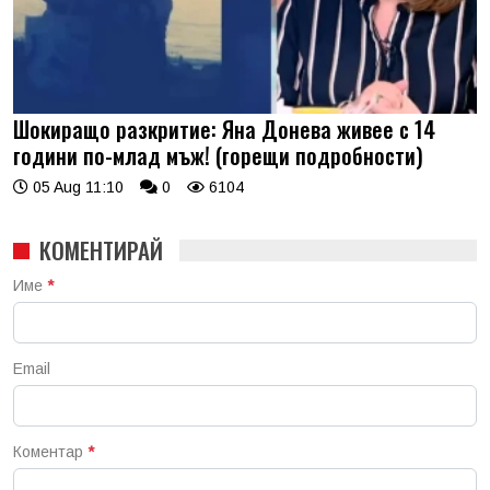
Шокиращо разкритие: Яна Донева живее с 14
години по-млад мъж! (горещи подробности)
05 Aug 11:10
0
6104
КОМЕНТИРАЙ
Име
*
Email
Коментар
*