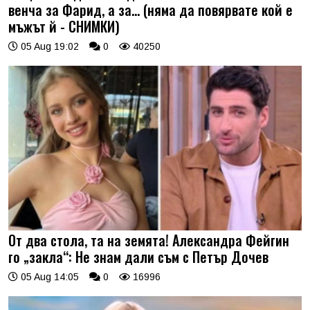
венча за Фарид, а за... (няма да повярвате кой е
мъжът й - СНИМКИ)
05 Aug 19:02
0
40250
От два стола, та на земята! Александра Фейгин
го „закла“: Не знам дали съм с Петър Дочев
05 Aug 14:05
0
16996