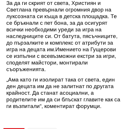
За да ги скрият от света, Християн и
Светлана превърнали огромния двор на
луксозната си къща в детска площадка. Те
се бръкнали с пет бона, за да осигурят
всички необходими уреди за игра на
наследниците си. От батута, пясъчниците,
до пързалките и комплекс от атрибути за
игра на децата им.Имението на Гущерови
се изпълни с всевъзможни екстри за игри,
споделят майстори, монтирали
съоръженията.
„Ама като ги изолират така от света, един
ден децата им да не залитнат по другата
крайност. Да станат асоциални, а
родителите им да си блъскат главите как са
ги възпитали“, коментират форумци.