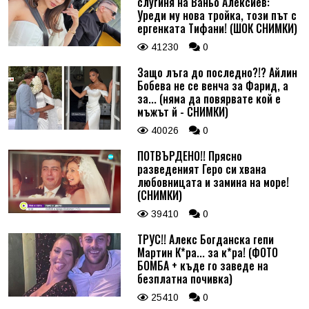
слугиня на Ваньо Алексиев:
Уреди му нова тройка, този път с
ергенката Тифани! (ШОК СНИМКИ)
41230
0
Защо лъга до последно?!? Айлин
Бобева не се венча за Фарид, а
за... (няма да повярвате кой е
мъжът й - СНИМКИ)
40026
0
ПОТВЪРДЕНО!! Прясно
разведеният Геро си хвана
любовницата и замина на море!
(СНИМКИ)
39410
0
ТРУС!! Алекс Богданска гепи
Мартин К*ра... за к*ра! (ФОТО
БОМБА + къде го заведе на
безплатна почивка)
25410
0