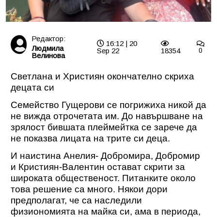
Редактор:
16:12 | 20
Людмила
Sep 22
18354
0
Велинова
Светлана и Християн окончателно скриха
децата си
Семейство Гущерови се погрижиха никой да
не вижда отрочетата им. До навършване на
зрялост бившата плеймейтка се зарече да
не показва лицата на трите си деца.
И наистина Анелия- Добромира, Добромир
и Кристиян-Валентин остават скрити за
широката общественост. Питанките около
това решение са много. Някои дори
предполагат, че са наследили
физиономията на майка си, ама в периода,