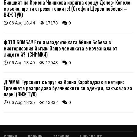
Бившият на Ирмена Чичикова изригна срещу Дочев: Копеле
мръсно, ще ти отрежа топките! (Стефан Щерев побесня –
ВИЖ ТУК)
06 Aug 18:44
17178
0
ФОТО БОМБА!! Ето я младоженката Айлин Бобева с
мистериозния й мъж: Защо усмивката е изчезнала от
лицето й?! (СНИМКИ)
06 Aug 18:40
12943
0
ДРАМА!! Турският съпруг на Ирина Карабаджак я натири:
Ергенката разпродава булчинските си одежди, закъсала за
пари! (ВИЖ ТУК)
06 Aug 18:35
13832
0
КЛЮКИ
НОВИНИ
ЗАБАВНО
ШОУБИЗНЕС