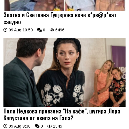
Златка и Светлана Гущерова вече к*рв@р*ват
заедно
09 Aug 10:50
0
6496
Поли Недкова превзема "На кафе", шутира Лора
Капустина от екипа на Гала?
09 Aug 9:30
0
2345