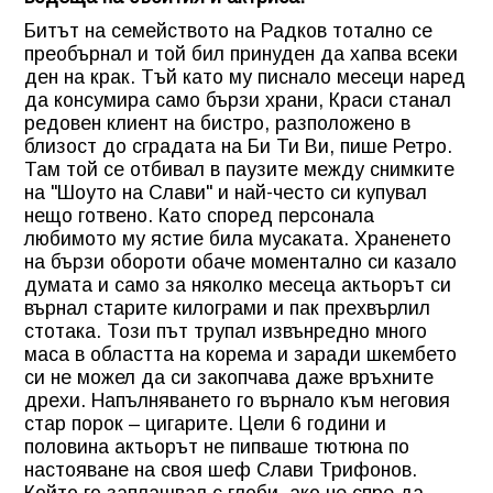
Битът на семейството на Радков тотално се
преобърнал и той бил принуден да хапва всеки
ден на крак. Тъй като му писнало месеци наред
да консумира само бързи храни, Краси станал
редовен клиент на бистро, разположено в
близост до сградата на Би Ти Ви, пише Ретро.
Там той се отбивал в паузите между снимките
на "Шоуто на Слави" и най-често си купувал
нещо готвено. Като според персонала
любимото му ястие била мусаката. Храненето
на бързи обороти обаче моментално си казало
думата и само за няколко месеца актьорът си
върнал старите килограми и пак прехвърлил
стотака. Този път трупал извънредно много
маса в областта на корема и заради шкембето
си не можел да си закопчава даже връхните
дрехи. Напълняването го върнало към неговия
стар порок – цигарите. Цели 6 години и
половина актьорът не пипваше тютюна по
настояване на своя шеф Слави Трифонов.
Който го заплашвал с глоби, ако не спре да