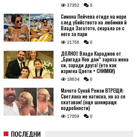
37352
0
Симона Пейчева отиде на море
след убийството на любимия й
Владо Загатото, скарала се с
него за пари
21756
0
ДОЛНО!! Владо Караджов от
„Бригада Нов дом“ заряза жена
си, заради друга! (ето как
изригна Цвети + СНИМКИ)
18634
0
Мачото Сунай Ремзи ВТРЕЩИ:
Светлана ме натиска, но аз се
скатавам! (още шокиращи
подробности)
17059
0
ПОСЛЕДНИ