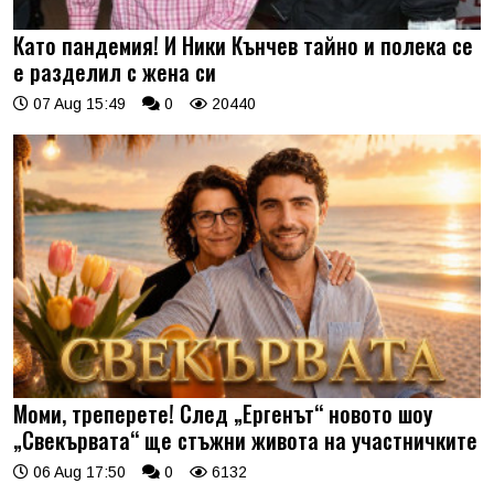
Като пандемия! И Ники Кънчев тайно и полека се
е разделил с жена си
07 Aug 15:49
0
20440
Моми, треперете! След „Ергенът“ новото шоу
„Свекървата“ ще стъжни живота на участничките
06 Aug 17:50
0
6132