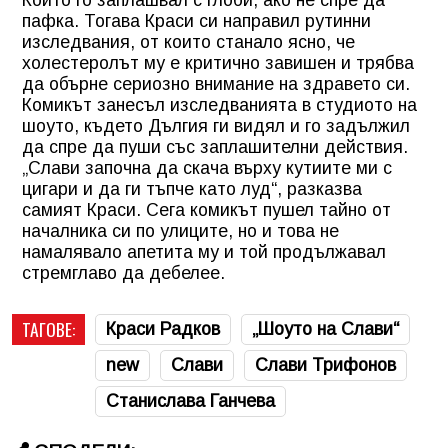
пафка. Тогава Краси си направил рутинни
изследвания, от които станало ясно, че
холестеролът му е критично завишен и трябва
да обърне сериозно внимание на здравето си.
Комикът занесъл изследванията в студиото на
шоуто, където Дългия ги видял и го задължил
да спре да пуши със заплашителни действия.
„Слави започна да скача върху кутиите ми с
цигари и да ги тъпче като луд“, разказва
самият Краси. Сега комикът пушел тайно от
началника си по улиците, но и това не
намалявало апетита му и той продължавал
стремглаво да дебелее.
ТАГОВЕ:
Краси Радков
„Шоуто на Слави“
new
Слави
Слави Трифонов
Станислава Ганчева