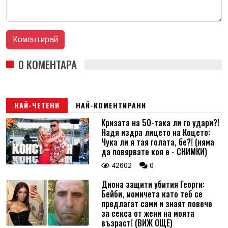
0 КОМЕНТАРА
НАЙ-ЧЕТЕНИ
НАЙ-КОМЕНТИРАНИ
Кризата на 50-така ли го удари?!
Надя издра лицето на Коцето:
Чука ли я тая голата, бе?! (няма
да повярвате коя е - СНИМКИ)
42602
0
Диона защити убития Георги:
Бейби, момичета като теб се
предлагат сами и знаят повече
за секса от жени на моята
възраст! (ВИЖ ОЩЕ)