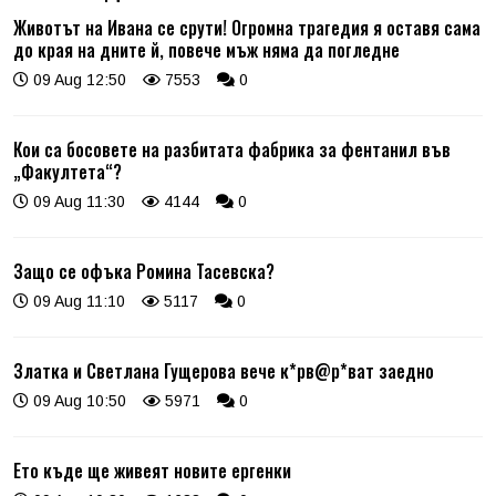
Животът на Ивана се срути! Огромна трагедия я оставя сама
до края на дните й, повече мъж няма да погледне
09 Aug 12:50
7553
0
Кои са босовете на разбитата фабрика за фентанил във
„Факултета“?
09 Aug 11:30
4144
0
Защо се офъка Ромина Тасевска?
09 Aug 11:10
5117
0
Златка и Светлана Гущерова вече к*рв@р*ват заедно
09 Aug 10:50
5971
0
Ето къде ще живеят новите ергенки