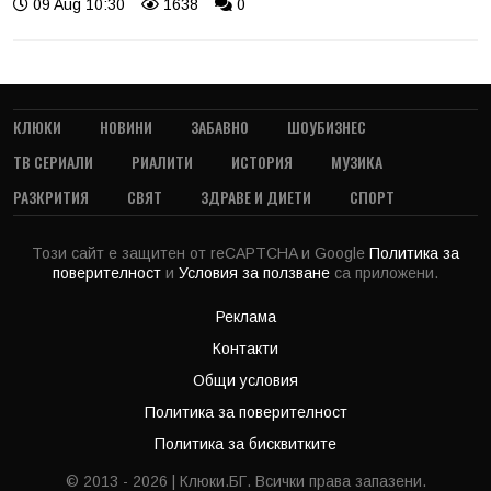
09 Aug 10:30
1638
0
КЛЮКИ
НОВИНИ
ЗАБАВНО
ШОУБИЗНЕС
ТВ СЕРИАЛИ
РИАЛИТИ
ИСТОРИЯ
МУЗИКА
РАЗКРИТИЯ
СВЯТ
ЗДРАВЕ И ДИЕТИ
СПОРТ
Този сайт е защитен от reCAPTCHA и Google
Политика за
поверителност
и
Условия за ползване
са приложени.
Реклама
Контакти
Общи условия
Политика за поверителност
Политика за бисквитките
© 2013 - 2026 | Клюки.БГ. Всички права запазени.