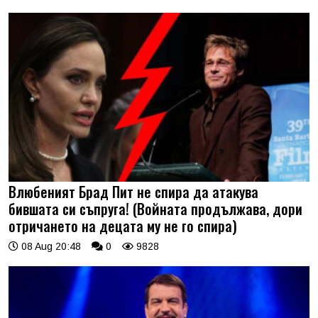
Влюбеният Брад Пит не спира да атакува
бившата си съпруга! (Войната продължава, дори
отричането на децата му не го спира)
08 Aug 20:48
0
9828