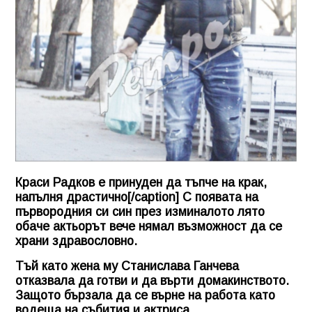
Краси Радков е принуден да тъпче на крак,
напълня драстично[/caption] С появата на
първородния си син през изминалото лято
обаче актьорът вече нямал възможност да се
храни здравословно.
Тъй като жена му Станислава Ганчева
отказвала да готви и да върти домакинството.
Защото бързала да се върне на работа като
водеща на събития и актриса.