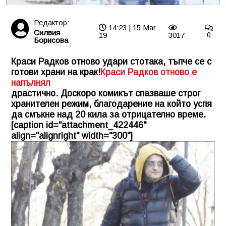
Редактор:
14:23 | 15 Mar
Силвия
19
3017
0
Борисова
Краси Радков отново удари стотака, тъпче се с
готови храни на крак!
Краси Радков отново е
напълнял
драстично. Доскоро комикът спазваше строг
хранителен режим, благодарение на който успя
да смъкне над 20 кила за отрицателно време.
[caption id="attachment_422446"
align="alignright" width="300"]