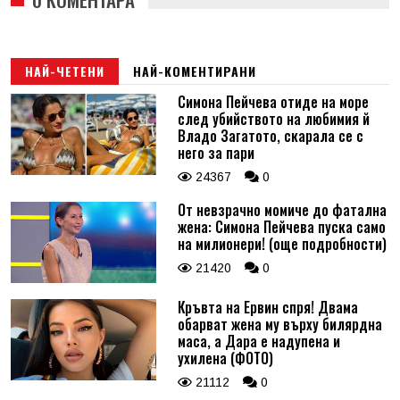
НАЙ-ЧЕТЕНИ
НАЙ-КОМЕНТИРАНИ
Симона Пейчева отиде на море
след убийството на любимия й
Владо Загатото, скарала се с
него за пари
24367
0
От невзрачно момиче до фатална
жена: Симона Пейчева пуска само
на милионери! (още подробности)
21420
0
Кръвта на Ервин спря! Двама
обарват жена му върху билярдна
маса, а Дара е надупена и
ухилена (ФОТО)
21112
0