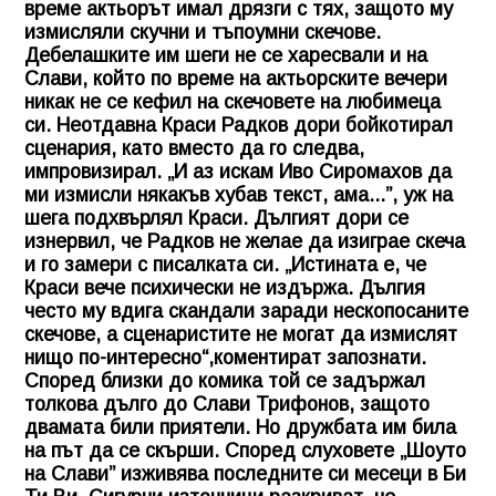
време актьорът имал дрязги с тях, защото му
измисляли скучни и тъпоумни скечове.
Дебелашките им шеги не се харесвали и на
Слави, който по време на актьорските вечери
никак не се кефил на скечовете на любимеца
си. Неотдавна Краси Радков дори бойкотирал
сценария, като вместо да го следва,
импровизирал. „И аз искам Иво Сиромахов да
ми измисли някакъв хубав текст, ама...”, уж на
шега подхвърлял Краси. Дългият дори се
изнервил, че Радков не желае да изиграе скеча
и го замери с писалката си. „Истината е, че
Краси вече психически не издържа. Дългия
често му вдига скандали заради нескопосаните
скечове, а сценаристите не могат да измислят
нищо по-интересно“,коментират запознати.
Според близки до комика той се задържал
толкова дълго до Слави Трифонов, защото
двамата били приятели. Но дружбата им била
на път да се скърши. Според слуховете „Шоуто
на Слави” изживява последните си месеци в Би