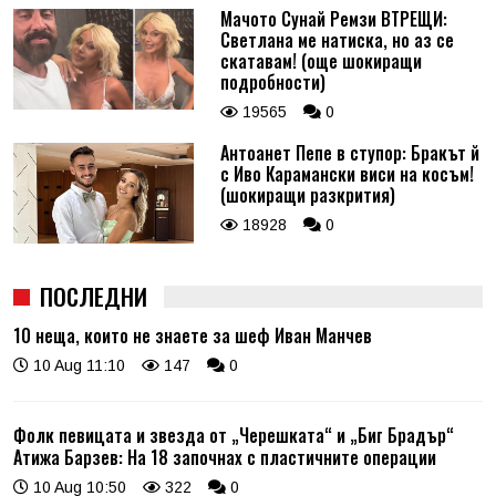
Мачото Сунай Ремзи ВТРЕЩИ:
Светлана ме натиска, но аз се
скатавам! (още шокиращи
подробности)
19565
0
Антоанет Пепе в ступор: Бракът й
с Иво Карамански виси на косъм!
(шокиращи разкрития)
18928
0
ПОСЛЕДНИ
10 неща, които не знаете за шеф Иван Манчев
10 Aug 11:10
147
0
Фолк певицата и звезда от „Черешката“ и „Биг Брадър“
Атижа Барзев: На 18 започнах с пластичните операции
10 Aug 10:50
322
0