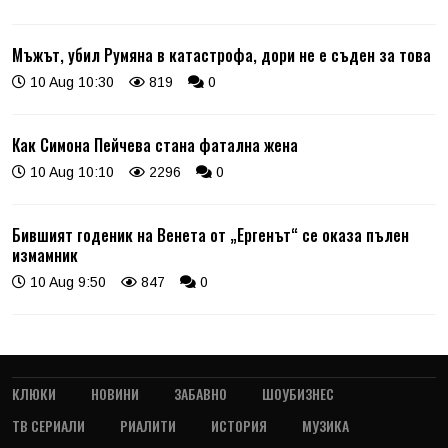
Мъжът, убил Румяна в катастрофа, дори не е съден за това
10 Aug 10:30
819
0
Как Симона Пейчева стана фатална жена
10 Aug 10:10
2296
0
Бившият годеник на Венета от „Ергенът“ се оказа пълен
измамник
10 Aug 9:50
847
0
КЛЮКИ
НОВИНИ
ЗАБАВНО
ШОУБИЗНЕС
ТВ СЕРИАЛИ
РИАЛИТИ
ИСТОРИЯ
МУЗИКА