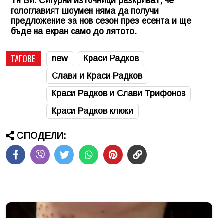
Ти Ви. Сигурни източници разкриват, че
гологлавият шоумен няма да получи
предложение за нов сезон през есента и ще
бъде на екран само до лятото.
ТАГОВЕ:
new
Краси Радков
Слави и Краси Радков
Краси Радков и Слави Трифонов
Краси Радков клюки
СПОДЕЛИ: