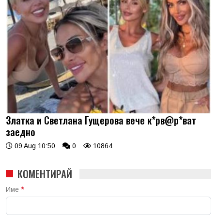
Златка и Светлана Гущерова вече к*рв@р*ват
заедно
09 Aug 10:50
0
10864
КОМЕНТИРАЙ
Име
*