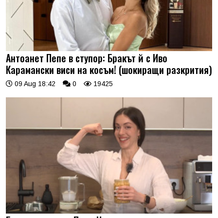
Антоанет Пепе в ступор: Бракът й с Иво
Карамански виси на косъм! (шокиращи разкрития)
09 Aug 18:42
0
19425