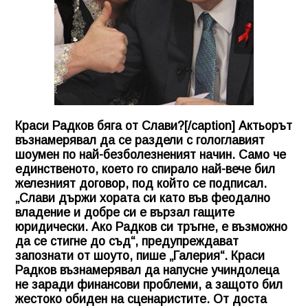
Краси Радков бяга от Слави?[/caption] Актьорът
възнамерявал да се раздели с гологлавият
шоумен по най-безболезненият начин. Само че
единственото, което го спирало най-вече бил
железният договор, под който се подписал.
„Слави държи хората си като във феодално
владение и добре си е вързал гащите
юридически. Ако Радков си тръгне, е възможно
да се стигне до съд“, предупреждават
запознати от шоуто, пише „Галерия“. Краси
Радков възнамерявал да напусне учиндолеца
не заради финансови проблеми, а защото бил
жестоко обиден на сценаристите. От доста