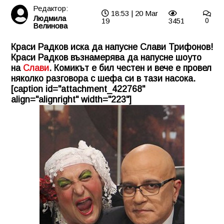
Редактор:
18:53 | 20 Mar
Людмила
19
3451
0
Велинова
Краси Радков иска да напусне Слави Трифонов!
Краси Радков възнамерява да напусне шоуто
на
Слави
. Комикът е бил честен и вече е провел
няколко разговора с шефа си в тази насока.
[caption id="attachment_422768"
align="alignright" width="223"]