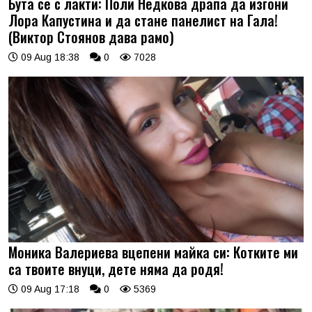
Бута се с лакти: Поли Недкова драпа да изгони
Лора Капустина и да стане панелист на Гала!
(Виктор Стоянов дава рамо)
09 Aug 18:38
0
7028
Моника Валериева вцепени майка си: Котките ми
са твоите внуци, дете няма да родя!
09 Aug 17:18
0
5369