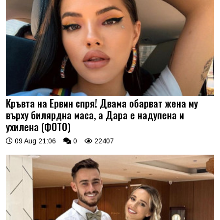
Кръвта на Ервин спря! Двама обарват жена му
върху билярдна маса, а Дара е надупена и
ухилена (ФОТО)
09 Aug 21:06
0
22407