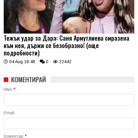
Тежък удар за Дара: Саня Армутлиева смразена
към нея, държи се безобразно! (още
подробности)
04 Aug 18:48
0
22442
КОМЕНТИРАЙ
Име
*
Email
Коментар
*