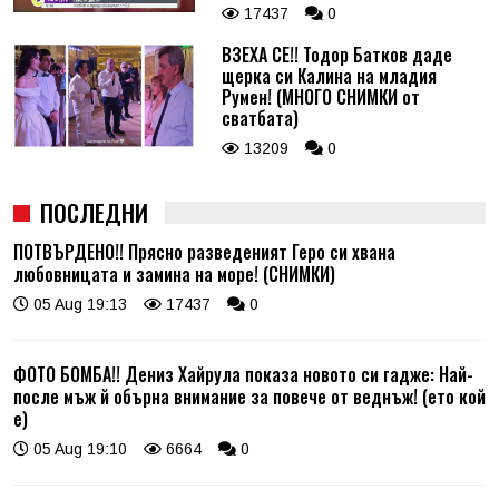
17437
0
ВЗЕХА СЕ!! Тодор Батков даде
щерка си Калина на младия
Румен! (МНОГО СНИМКИ от
сватбата)
13209
0
ПОСЛЕДНИ
ПОТВЪРДЕНО!! Прясно разведеният Геро си хвана
любовницата и замина на море! (СНИМКИ)
05 Aug 19:13
17437
0
ФОТО БОМБА!! Дениз Хайрула показа новото си гадже: Най-
после мъж й обърна внимание за повече от веднъж! (ето кой
е)
05 Aug 19:10
6664
0