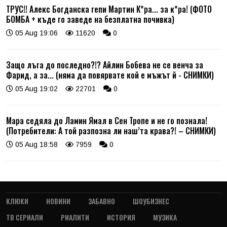
ТРУС!! Алекс Богданска гепи Мартин К*ра... за к*ра! (ФОТО
БОМБА + къде го заведе на безплатна почивка)
05 Aug 19:06
11620
0
Защо лъга до последно?!? Айлин Бобева не се венча за
Фарид, а за... (няма да повярвате кой е мъжът й - СНИМКИ)
05 Aug 19:02
22701
0
Мара седяла до Ламин Ямал в Сен Тропе и не го познала!
(Потребители: А той разпозна ли наш’та крава?! – СНИМКИ)
05 Aug 18:58
7959
0
КЛЮКИ
НОВИНИ
ЗАБАВНО
ШОУБИЗНЕС
ТВ СЕРИАЛИ
РИАЛИТИ
ИСТОРИЯ
МУЗИКА