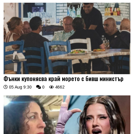
Фънки купонясва край морето с бивш министър
05 Aug 9:30
0
4662