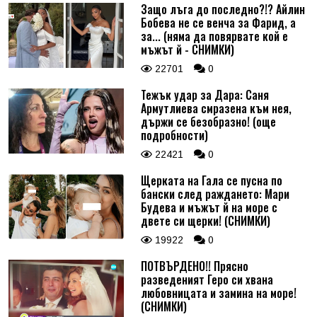
Защо лъга до последно?!? Айлин
Бобева не се венча за Фарид, а
за... (няма да повярвате кой е
мъжът й - СНИМКИ)
22701
0
Тежък удар за Дара: Саня
Армутлиева смразена към нея,
държи се безобразно! (още
подробности)
22421
0
Щерката на Гала се пусна по
бански след раждането: Мари
Будева и мъжът й на море с
двете си щерки! (СНИМКИ)
19922
0
ПОТВЪРДЕНО!! Прясно
разведеният Геро си хвана
любовницата и замина на море!
(СНИМКИ)