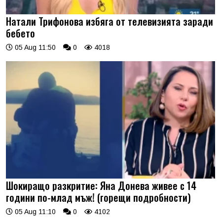
Натали Трифонова избяга от телевизията заради
бебето
05 Aug 11:50
0
4018
Шокиращо разкритие: Яна Донева живее с 14
години по-млад мъж! (горещи подробности)
05 Aug 11:10
0
4102