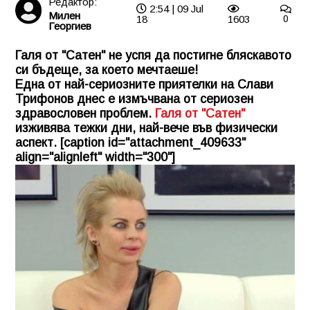
Редактор:
2:54 | 09 Jul
Милен
18
1603
0
Георгиев
Галя от "Сатен" не успя да постигне бляскавото
си бъдеще, за което мечтаеше!
Една от най-сериозните приятелки на Слави
Трифонов днес е измъчвана от сериозен
здравословен проблем.
Галя от "Сатен"
изживява тежки дни, най-вече във физически
аспект. [caption id="attachment_409633"
align="alignleft" width="300"]