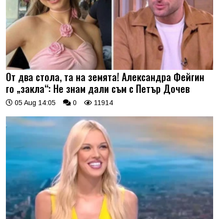
От два стола, та на земята! Александра Фейгин
го „закла“: Не знам дали съм с Петър Дочев
05 Aug 14:05
0
11914