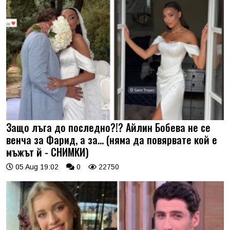
Защо лъга до последно?!? Айлин Бобева не се
венча за Фарид, а за... (няма да повярвате кой е
мъжът й - СНИМКИ)
05 Aug 19:02
0
22750