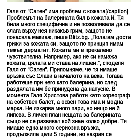
Галя от "Сатен" има проблем с кожата[/caption]
Проблемът на балерината бил в кожата й. Тя
била много специфична и не позволявала да се
слага върху нея никакъв грим, защото не
понасяла макиаж, пише Blitz.bg. „Полагам доста
грижи за кожата си, защото по принцип имам
тежък дерматит. Кожата ми е прекалено
чувствителна. Например, ако не си намажа
кожата, цялата ми става на лишеи.”, споделя
Галя от "Сатен". Припомняме, че тя имаше
връзка със Слави в началото на века. Тогава
работеше при него като балерина, но след
раздялата им бе принудена да напусне. В
момента Галя Христова работи като хореограф
на собствен балет, а освен това има и модна
марка. Не изкарва много пари, но нищо не й
липсва. В личен план нещата за балерината
също не се развиват кой знае колко добре. Тя
имаше една много сериозна връзка,
продължила цели 5 години, но накрая се