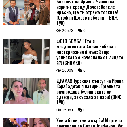
Бившият на Ирмена Чичикова
изригна срещу Дочев: Копеле
мръсно, ще ти отрежа топките!
(Стефан Щерев побесня – ВИЖ
ТУК)
20573
0
ФОТО БОМБА!! Ето я
младоженката Айлин Бобева с
мистериозния й мъж: Защо
усмивката е изчезнала от лицето
й?! (СНИМКИ)
16009
0
ДРАМА!! Турският съпруг на Ирина
Карабаджак я натири: Ергенката
разпродава булчинските си
одежди, закъсала за пари! (ВИЖ
ТУК)
15981
0
Хем я боли, хем я сърби! Мартина
проговори за Слави Трифонов (Уж