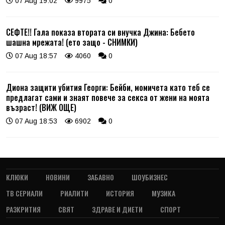
07 Aug 19:02
9975
0
СЕФТЕ!! Гала показа втората си внучка Джина: Бебето
шашна мрежата! (ето защо - СНИМКИ)
07 Aug 18:57
4060
0
Диона защити убития Георги: Бейби, момичета като теб се
предлагат сами и знаят повече за секса от жени на моята
възраст! (ВИЖ ОЩЕ)
07 Aug 18:53
6902
0
КЛЮКИ
НОВИНИ
ЗАБАВНО
ШОУБИЗНЕС
ТВ СЕРИАЛИ
РИАЛИТИ
ИСТОРИЯ
МУЗИКА
РАЗКРИТИЯ
СВЯТ
ЗДРАВЕ И ДИЕТИ
СПОРТ