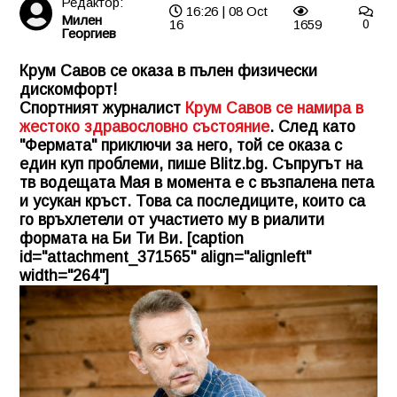
Редактор:
16:26 | 08 Oct
Милен
16
1659
0
Георгиев
Крум Савов се оказа в пълен физически
дискомфорт!
Спортният журналист
Крум Савов се намира в
жестоко здравословно състояние
. След като
"Фермата" приключи за него, той се оказа с
един куп проблеми, пише Blitz.bg. Съпругът на
тв водещата Мая в момента е с възпалена пета
и усукан кръст. Това са последиците, които са
го връхлетели от участието му в риалити
формата на Би Ти Ви. [caption
id="attachment_371565" align="alignleft"
width="264"]