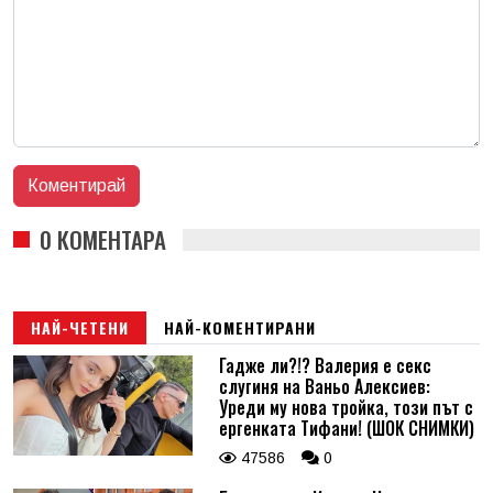
0 КОМЕНТАРА
НАЙ-ЧЕТЕНИ
НАЙ-КОМЕНТИРАНИ
Гадже ли?!? Валерия е секс
слугиня на Ваньо Алексиев:
Уреди му нова тройка, този път с
ергенката Тифани! (ШОК СНИМКИ)
47586
0