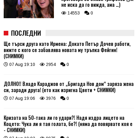
не иска да го вижда, ама …)
14553
0
ПОСЛЕДНИ
Ще търси друга като Ирмена: Докато Петър Дочев работи,
вижте с кого се забавлява новата му тръпка Фейгин!
(СНИМКИ)
07 Aug 19:10
2954
0
ДОЛНО!! Владо Караджов от „Бригада Нов дом“ заряза жена
си, заради друга! (ето как изригна Цвети + СНИМКИ)
07 Aug 19:06
3976
0
Кризата на 50-така ли го удари?! Надя издра лицето на
Коцето: Чука ли я тая голата, бе?! (няма да повярвате коя е
- СНИМКИ)