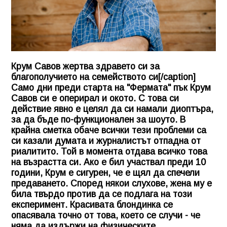
Крум Савов жертва здравето си за
благополучието на семейството си[/caption]
Само дни преди старта на "Фермата" пък Крум
Савов си е оперирал и окото. С това си
действие явно е целял да си намали диоптъра,
за да бъде по-функционален за шоуто. В
крайна сметка обаче всички тези проблеми са
си казали думата и журналистът отпадна от
риалитито. Той в момента отдава всичко това
на възрастта си. Ако е бил участвал преди 10
години, Крум е сигурен, че е щял да спечели
предаването. Според някои слухове, жена му е
била твърдо против да се подлага на този
експеримент. Красивата блондинка се
опасявала точно от това, което се случи - че
няма да издържи на физическите