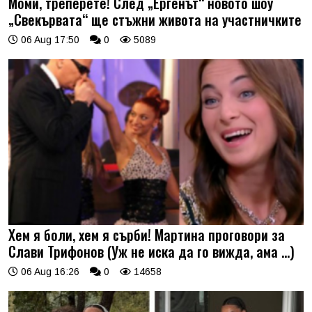
Моми, треперете! След „Ергенът“ новото шоу
„Свекървата“ ще стъжни живота на участничките
06 Aug 17:50
0
5089
Хем я боли, хем я сърби! Мартина проговори за
Слави Трифонов (Уж не иска да го вижда, ама …)
06 Aug 16:26
0
14658