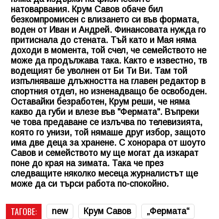
натоварвания. Крум Савов обаче бил
безкомпромисен с влизането си във формата,
воден от Иван и Андрей. Финансовата нужда го
притиснала до стената. Тъй като и Мая няма
доходи в момента, той счел, че семейството не
може да продължава така. Както е известно, тв
водещият бе уволнен от Би Ти Ви. Там той
изпълняваше длъжността на главен редактор в
спортния отдел, но изненадващо бе освободен.
Оставайки безработен, Крум реши, че няма
какво да губи и влезе във "Фермата". Въпреки
че това предаване се излъчва по телевизията,
която го унизи, той нямаше друг избор, защото
има две деца за хранене. С хонорара от шоуто
Савов и семейството му ще могат да изкарат
поне до края на зимата. Така че през
следващите няколко месеца журналистът ще
може да си търси работа по-спокойно.
ТАГОВЕ:
new
Крум Савов
„Фермата“