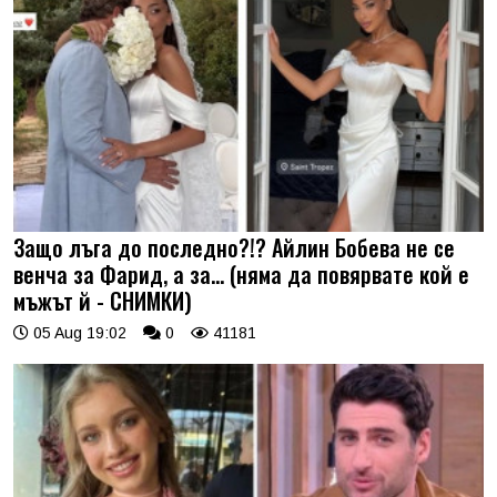
Защо лъга до последно?!? Айлин Бобева не се
венча за Фарид, а за... (няма да повярвате кой е
мъжът й - СНИМКИ)
05 Aug 19:02
0
41181