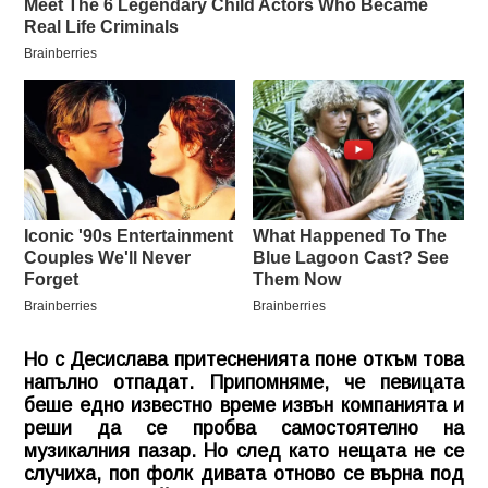
Но с Десислава притесненията поне откъм това
напълно отпадат. Припомняме, че певицата
беше едно известно време извън компанията и
реши да се пробва самостоятелно на
музикалния пазар. Но след като нещата не се
случиха, поп фолк дивата отново се върна под