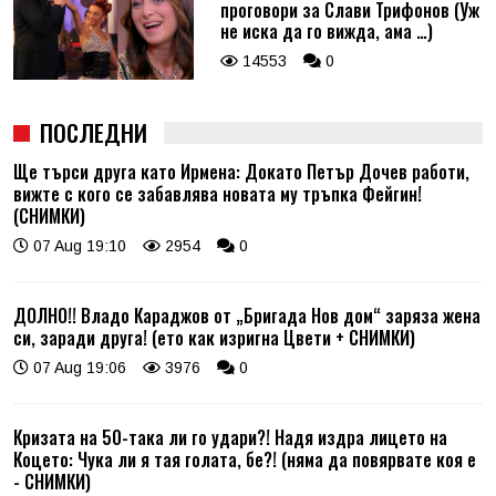
проговори за Слави Трифонов (Уж
не иска да го вижда, ама …)
14553
0
ПОСЛЕДНИ
Ще търси друга като Ирмена: Докато Петър Дочев работи,
вижте с кого се забавлява новата му тръпка Фейгин!
(СНИМКИ)
07 Aug 19:10
2954
0
ДОЛНО!! Владо Караджов от „Бригада Нов дом“ заряза жена
си, заради друга! (ето как изригна Цвети + СНИМКИ)
07 Aug 19:06
3976
0
Кризата на 50-така ли го удари?! Надя издра лицето на
Коцето: Чука ли я тая голата, бе?! (няма да повярвате коя е
- СНИМКИ)