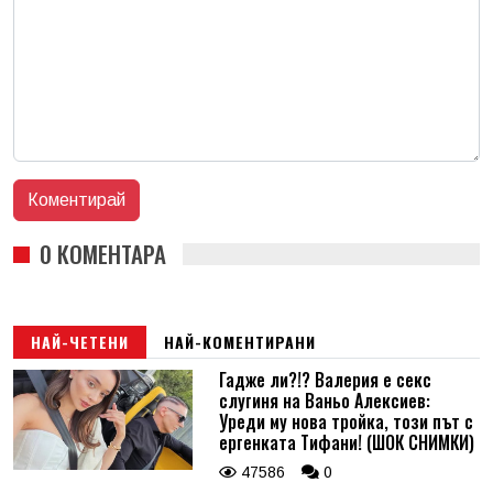
0 КОМЕНТАРА
НАЙ-ЧЕТЕНИ
НАЙ-КОМЕНТИРАНИ
Гадже ли?!? Валерия е секс
слугиня на Ваньо Алексиев:
Уреди му нова тройка, този път с
ергенката Тифани! (ШОК СНИМКИ)
47586
0