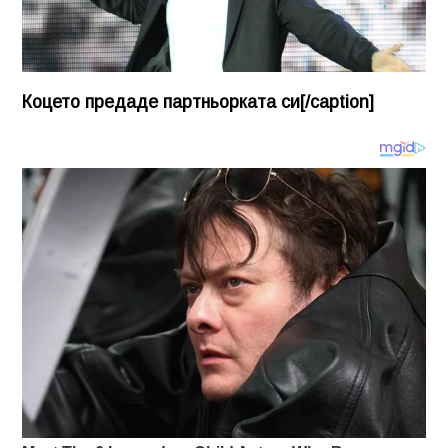
Коцето предаде партньорката си[/caption]