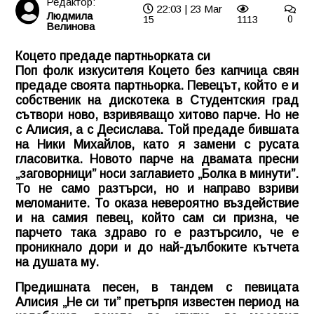
Редактор:
22:03 | 23 Mar
Людмила
15
1113
0
Велинова
Коцето предаде партньорката си
Поп фолк изкусителя Коцето без капчица свян
предаде своята партньорка. Певецът, който е и
собственик на дискотека в Студентския град
сътвори ново, взривяващо хитово парче. Но не
с Алисия, а с Десислава. Той предаде бившата
на Ники Михайлов, като я замени с русата
гласовитка. Новото парче на двамата пресни
„заговорници” носи заглавието „Болка в минути”.
То не само разтърси, но и направо взриви
меломаните. То оказа невероятно въздействие
и на самия певец, който сам си призна, че
парчето така здраво го е разтърсило, че е
проникнало дори и до най-дълбоките кътчета
на душата му.
Предишната песен, в тандем с певицата
Алисия „Не си ти” претърпя известен период на