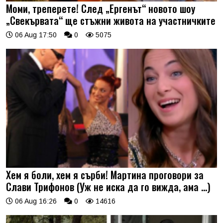
Моми, треперете! След „Ергенът“ новото шоу
„Свекървата“ ще стъжни живота на участничките
06 Aug 17:50
0
5075
Хем я боли, хем я сърби! Мартина проговори за
Слави Трифонов (Уж не иска да го вижда, ама …)
06 Aug 16:26
0
14616