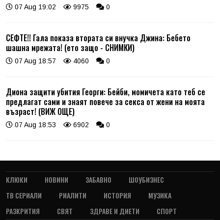
07 Aug 19:02
9975
0
СЕФТЕ!! Гала показа втората си внучка Джина: Бебето
шашна мрежата! (ето защо - СНИМКИ)
07 Aug 18:57
4060
0
Диона защити убития Георги: Бейби, момичета като теб се
предлагат сами и знаят повече за секса от жени на моята
възраст! (ВИЖ ОЩЕ)
07 Aug 18:53
6902
0
КЛЮКИ
НОВИНИ
ЗАБАВНО
ШОУБИЗНЕС
ТВ СЕРИАЛИ
РИАЛИТИ
ИСТОРИЯ
МУЗИКА
РАЗКРИТИЯ
СВЯТ
ЗДРАВЕ И ДИЕТИ
СПОРТ