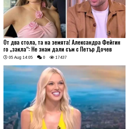
От два стола, та на земята! Александра Фейгин
го „закла“: Не знам дали съм с Петър Дочев
05 Aug 14:05
0
17437