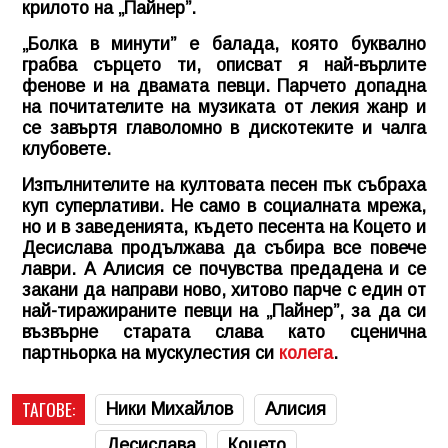
крилото на „Пайнер”.
„Болка в минути” е балада, която буквално
грабва сърцето ти, описват я най-върлите
фенове и на двамата певци. Парчето допадна
на почитателите на музиката от лекия жанр и
се завъртя главоломно в дискотеките и чалга
клубовете.
Изпълнителите на култовата песен пък събраха
куп суперлативи. Не само в социалната мрежа,
но и в заведенията, където песента на Коцето и
Десислава продължава да събира все повече
лаври. А Алисия се почувства предадена и се
закани да направи ново, хитово парче с един от
най-тиражираните певци на „Пайнер”, за да си
възвърне старата слава като сценична
партньорка на мускулестия си
колега
.
ТАГОВЕ:
Ники Михайлов
Алисия
Десислава
Коцето