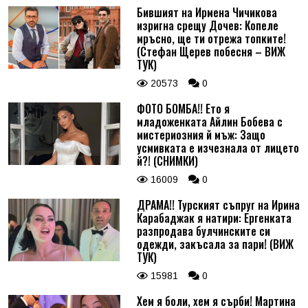
Бившият на Ирмена Чичикова
изригна срещу Дочев: Копеле
мръсно, ще ти отрежа топките!
(Стефан Щерев побесня – ВИЖ
ТУК)
20573
0
ФОТО БОМБА!! Ето я
младоженката Айлин Бобева с
мистериозния й мъж: Защо
усмивката е изчезнала от лицето
й?! (СНИМКИ)
16009
0
ДРАМА!! Турският съпруг на Ирина
Карабаджак я натири: Ергенката
разпродава булчинските си
одежди, закъсала за пари! (ВИЖ
ТУК)
15981
0
Хем я боли, хем я сърби! Мартина