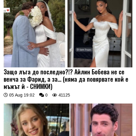
Защо лъга до последно?!? Айлин Бобева не се
венча за Фарид, а за... (няма да повярвате кой е
мъжът й - СНИМКИ)
05 Aug 19:02
0
41125