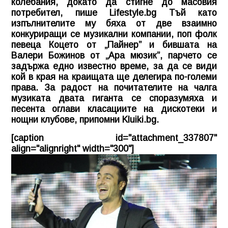
колебания, докато да стигне до масовия
потребител, пише Lifestyle.bg Тъй като
изпълнителите му бяха от две взаимно
конкуриращи се музикални компании, поп фолк
певеца Коцето от „Пайнер” и бившата на
Валери Божинов от „Ара мюзик”, парчето се
задържа едно известно време, за да се види
кой в края на краищата ще делегира по-големи
права. За радост на почитателите на чалга
музиката двата гиганта се споразумяха и
песента оглави класациите на дискотеки и
нощни клубове, припомни
Kluiki.bg
.
[caption id="attachment_337807"
align="alignright" width="300"]