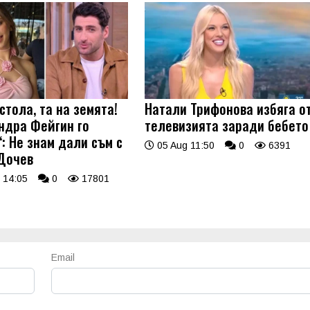
стола, та на земята!
Натали Трифонова избяга о
ндра Фейгин го
телевизията заради бебето
: Не знам дали съм с
05 Aug 11:50
0
6391
Дочев
 14:05
0
17801
Email