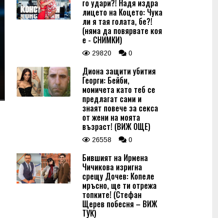
го удари?! Надя издра
лицето на Коцето: Чука
ли я тая голата, бе?!
(няма да повярвате коя
е - СНИМКИ)
29820
0
Диона защити убития
Георги: Бейби,
момичета като теб се
предлагат сами и
знаят повече за секса
от жени на моята
възраст! (ВИЖ ОЩЕ)
26558
0
Бившият на Ирмена
Чичикова изригна
срещу Дочев: Копеле
мръсно, ще ти отрежа
топките! (Стефан
Щерев побесня – ВИЖ
ТУК)