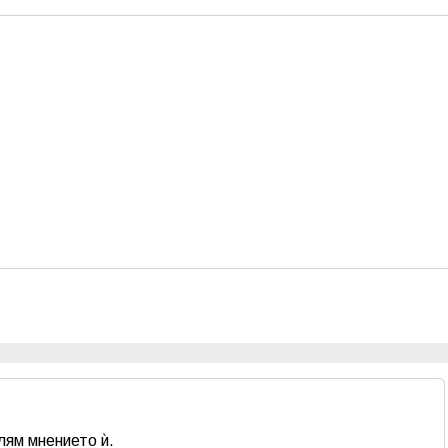
лям мнението ѝ.