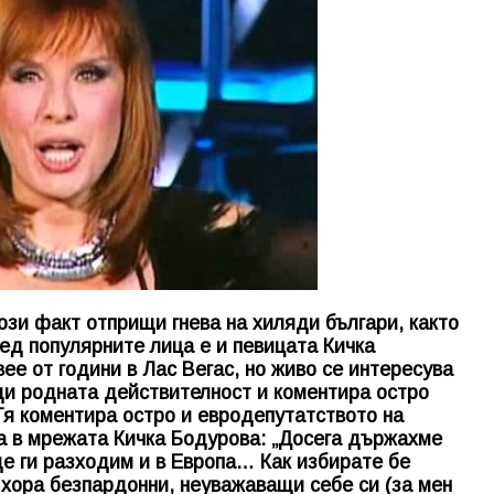
Този факт отприщи гнева на хиляди българи, както
ред популярните лица е и певицата Кичка
ее от години в Лас Вегас, но живо се интересува
еди родната действителност и коментира остро
 Тя коментира остро и евродепутатството на
а в мрежата Кичка Бодурова: „Досега държахме
ще ги разходим и в Европа… Как избирате бе
хора безпардонни, неуважаващи себе си (за мен