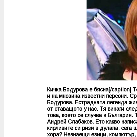
Кичка Бодурова е бясна[/caption] 
и на мнозина известни персони. С
Бодурова. Естрадната легенда жив
от ставащото у нас. Тя винаги сл
това, което се случва в България.
Андрей Слабаков. Ето какво напис
кирливите си ризи в дулапа, сега 
хора? Незнаещи езици, компютър, 