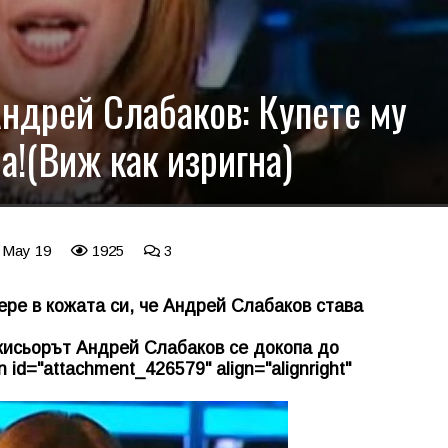
Андрей Слабаков: Купете му
а!(Виж как изригна)
9 May 19
1925
3
ере в кожата си, че Андрей Слабаков става
жисьорът Андрей Слабаков се докопа до
on id="attachment_426579" align="alignright"