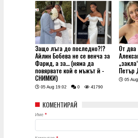
Защо лъга до последно?!?
От два 
Айлин Бобева не се венча за
Алекса
Фарид, а за... (няма да
„закла“
повярвате кой е мъжът й -
Петър 
СНИМКИ)
05 Aug
05 Aug 19:02
0
41790
КОМЕНТИРАЙ
Име
*
Коментар
*