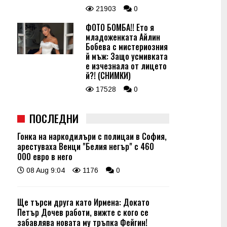
21903
0
ФОТО БОМБА!! Ето я
младоженката Айлин
Бобева с мистериозния
й мъж: Защо усмивката
е изчезнала от лицето
й?! (СНИМКИ)
17528
0
ПОСЛЕДНИ
Гонка на наркодилъри с полицаи в София,
арестуваха Венци "Белия негър" с 460
000 евро в него
08 Aug 9:04
1176
0
Ще търси друга като Ирмена: Докато
Петър Дочев работи, вижте с кого се
забавлява новата му тръпка Фейгин!