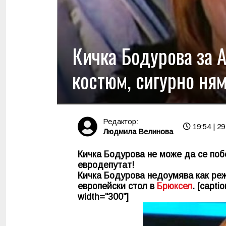
Кичка Бодурова за 
костюм, сигурно ням
Редактор:
19:54 | 2
Людмила Велинова
Кичка Бодурова не може да се поб
евродепутат!
Кичка Бодурова недоумява как ре
европейски стол в
Брюксел
. [capti
width="300"]