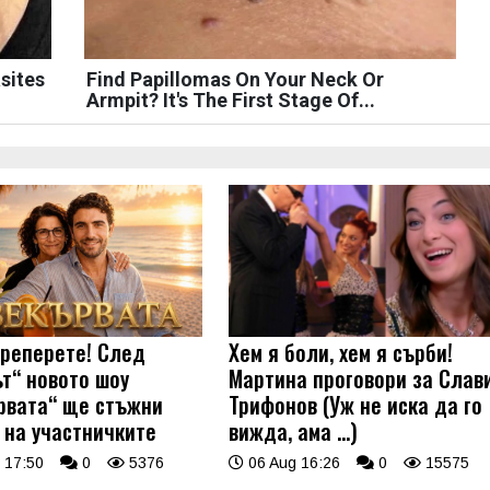
sites
Find Papillomas On Your Neck Or
Armpit? It's The First Stage Of...
треперете! След
Хем я боли, хем я сърби!
ът“ новото шоу
Мартина проговори за Слав
рвата“ ще стъжни
Трифонов (Уж не иска да го
 на участничките
вижда, ама …)
 17:50
0
5376
06 Aug 16:26
0
15575