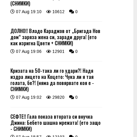
(СНИМКИ)
07 Aug 19:10
10612
0
ДОЛНО!! Владо Караджов от „Бригада Нов
дом“ заряза жена си, заради друга! (ето
как изригна Цвети + СНИМКИ)
07 Aug 19:06
12901
0
Кризата на 50-така ли го удари?! Надя
издра лицето на Коцето: Чука ли я тая
голата, бе?! (няма да повярвате коя е -
СНИМКИ)
07 Aug 19:02
29820
0
СЕФТЕ!! Гала показа втората си внучка
Джина: Бебето шашна мрежата! (ето защо
- СНИМКИ)