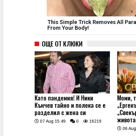
This Simple Trick Removes All Para
From Your Body!
ОЩЕ ОТ КЛЮКИ
Като пандемия! И Ники
Моми, 
Кънчев тайно и полека се е
„Ерген
разделил с жена си
„Свекъ
живота
07 Aug 15:49
0
16219
06 Aug