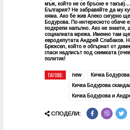
мъж, който не се бръсне е такъв
България? Не забравяйте да му ку
няма. Ако бе жив Алеко сигурно щ
Бодурова. По-интересното обаче е
подкрепи напълно. Ако не знаете,
социалната мрежа. Именно там ще 
евродепутата Андрей Слабаков. На
Брюксел, който е обгърнат от димн
гласи надписът под снимката (оче
политик!
ТАГОВЕ:
new
Кичка Бодурова
Кичка Бодурова сканда
Кичка Бодурова и Андр
СПОДЕЛИ: