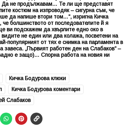
)… Да не продължавам… Те ли ще представят
пите костюм на изпроводяк – сигурна съм, че
еше да напише втори том…“, изригна Кичка
, че болшинството от последователите й я
 ще ви подскажем да хвърлите едно око в
видите не един или два колажа, посветени на
й-популярният от тях е снимка на парламента в
а завеса. „Първият работен ден на Слабаков“ –
вадно е защо)… Спорна работа на новия ни
Кичка Бодурова клюки
л
Кичка Бодурова коментари
ей Слабаков