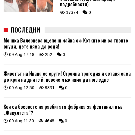
подробности)
17374
0
ПОСЛЕДНИ
Моника Валериева вцепени майка си: Котките ми са твоите
внуци, дете няма да родя!
09 Aug 17:18
252
0
Животът на Ивана се срути! Огромна трагедия я оставя сама
до края на дните й, повече мъж няма да погледне
09 Aug 12:50
9331
0
Кои са босовете на разбитата фабрика за фентанил във
„Факултета“?
09 Aug 11:30
4648
0