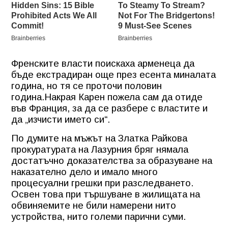
Френските власти поискаха арменеца да
бъде екстрадиран още през есента миналата
година, но тя се проточи половин
година.Накрая Карен пожела сам да отиде
във Франция, за да се разбере с властите и
да „изчисти името си“.
По думите на мъжът на Златка Райкова
прокуратурата на Лазурния бряг нямала
достатъчно доказателства за образуване на
наказателно дело и имало много
процесуални грешки при разследването.
Освен това при тършуване в жилищата на
обвиняемите не били намерени нито
устройства, нито големи парични суми.