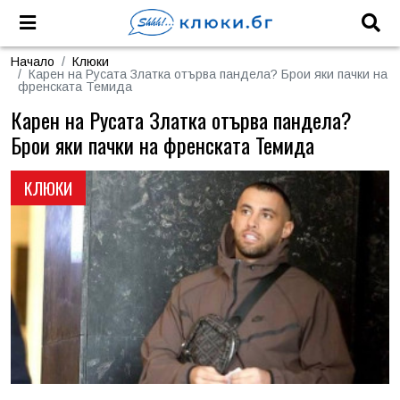
Начало
Клюки
Карен на Русата Златка отърва пандела? Брои яки пачки на
френската Темида
Карен на Русата Златка отърва пандела?
Брои яки пачки на френската Темида
КЛЮКИ