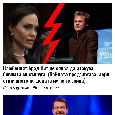
Влюбеният Брад Пит не спира да атакува
бившата си съпруга! (Войната продължава, дори
отричането на децата му не го спира)
08 Aug 20:48
0
10066