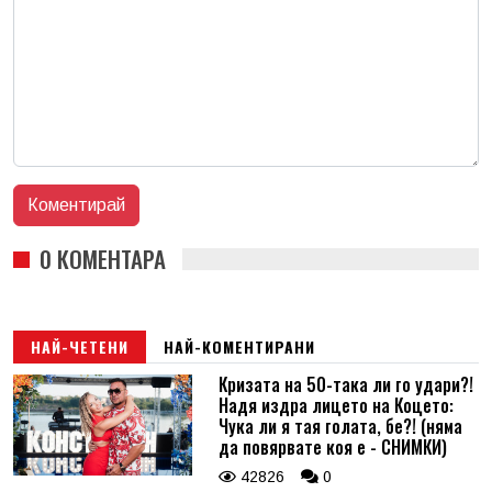
0 КОМЕНТАРА
НАЙ-ЧЕТЕНИ
НАЙ-КОМЕНТИРАНИ
Кризата на 50-така ли го удари?!
Надя издра лицето на Коцето:
Чука ли я тая голата, бе?! (няма
да повярвате коя е - СНИМКИ)
42826
0