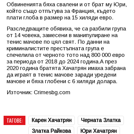
Обвиненията бяха свалени и от брат му Юри,
който също отпътува за Франция, където
плати глоба в размер на 15 хиляди евро.
Разследващите обявиха, че са разбили група
от 14 човека, замесени в манипулиране на
тенис мачове по цял свят. По данни на
криминалистите престъпната група е
спечелила от черното тото над 800 000 евро
за периода от 2018 до 2024 година.А през
2020 година братята Хачатрян имаха забрана
да играят в тенис мачове заради уредени
мачове и бяха глобени с 6 хиляди долара.
Източник: Crimesbg.com
ТАГОВЕ:
Карен Хачатрян
Черната Златка
Златка Райкова
Юри Хачатрян