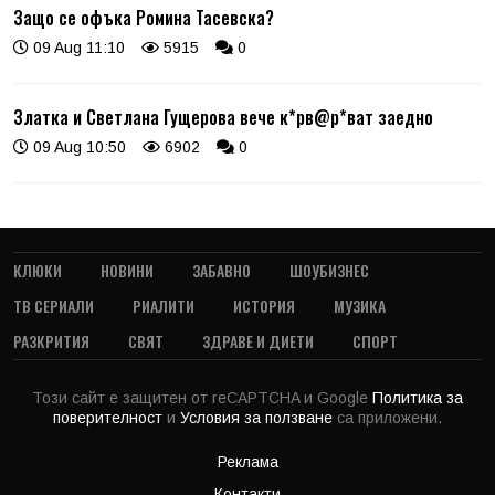
Защо се офъка Ромина Тасевска?
09 Aug 11:10
5915
0
Златка и Светлана Гущерова вече к*рв@р*ват заедно
09 Aug 10:50
6902
0
КЛЮКИ
НОВИНИ
ЗАБАВНО
ШОУБИЗНЕС
ТВ СЕРИАЛИ
РИАЛИТИ
ИСТОРИЯ
МУЗИКА
РАЗКРИТИЯ
СВЯТ
ЗДРАВЕ И ДИЕТИ
СПОРТ
Този сайт е защитен от reCAPTCHA и Google
Политика за
поверителност
и
Условия за ползване
са приложени.
Реклама
Контакти