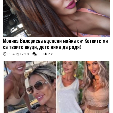
Моника Валериева вцепени майка си: Котките ми
са твоите внуци, дете няма да родя!
09 Aug 17:18
0
679