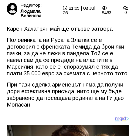
Редактор:
21:05 | 08 Jul
Людмила
26
8463
0
Велинова
Карен Хачатрян май ще отърве затвора
Половинката на Русата Златка се е
договорил с френската Темида да брои яки
пачки, за да не лежи в пандела.Той се е
навил сам да се предаде на властите в
Марсилия, като се е
споразумял с тях да
плати 35 000 евро за схемата с черното тото.
При тази сделка арменецът няма да получи
дори ефективна присъда, нито ще му бъде
забранено да посещава родината на Ги дьо
Мопасан.