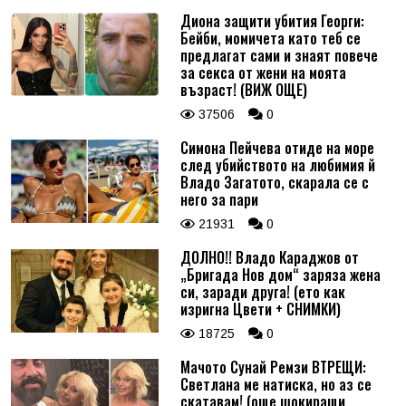
Диона защити убития Георги:
Бейби, момичета като теб се
предлагат сами и знаят повече
за секса от жени на моята
възраст! (ВИЖ ОЩЕ)
37506
0
Симона Пейчева отиде на море
след убийството на любимия й
Владо Загатото, скарала се с
него за пари
21931
0
ДОЛНО!! Владо Караджов от
„Бригада Нов дом“ заряза жена
си, заради друга! (ето как
изригна Цвети + СНИМКИ)
18725
0
Мачото Сунай Ремзи ВТРЕЩИ:
Светлана ме натиска, но аз се
скатавам! (още шокиращи