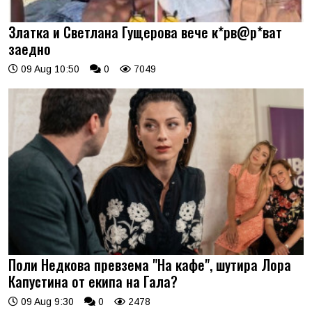
Златка и Светлана Гущерова вече к*рв@р*ват
заедно
09 Aug 10:50
0
7049
Поли Недкова превзема "На кафе", шутира Лора
Капустина от екипа на Гала?
09 Aug 9:30
0
2478