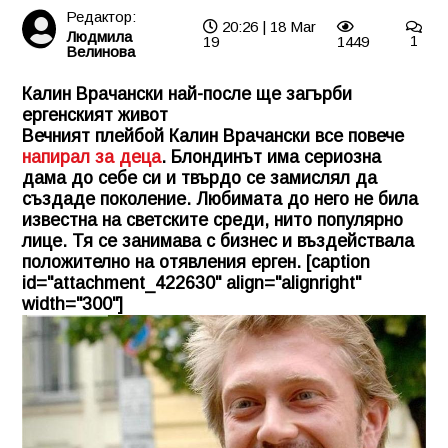
Редактор:
20:26 | 18 Mar
Людмила
19
1449
1
Велинова
Калин Врачански най-после ще загърби
ергенският живот
Вечният плейбой Калин Врачански все повече
напирал за деца
. Блондинът има сериозна
дама до себе си и твърдо се замислял да
създаде поколение. Любимата до него не била
известна на светските среди, нито популярно
лице. Тя се занимава с бизнес и въздействала
положително на отявления ерген. [caption
id="attachment_422630" align="alignright"
width="300"]