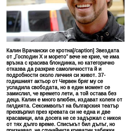
Калин Врачански се кротна[/caption] Звездата
от „Господин Х и морето” вече не крие, че има
връзка с красива блондинка, но категорично
отказва да разкрие самоличността й и
подробности около личния си живот. 37-
годишният актьор от Червен бряг му се
усладила свободата, но в един момент се
замислил, че времето лети, а той остава без
деца. Калин е много влюбен, издават колеги от
гилдията. Сексимволът на българския театър
прехвърлил през кревата си не една и две
красавици, ала досега не се задържал с никоя
от тях дълго време. Списъкът бил дълъг, но
признавал, че случайните креватни забежки