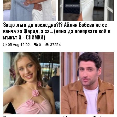
Защо лъга до последно?!? Айлин Бобева не се
венча за Фарид, а за... (няма да повярвате кой е
мъжът й - СНИМКИ)
05 Aug 19:02
0
37254