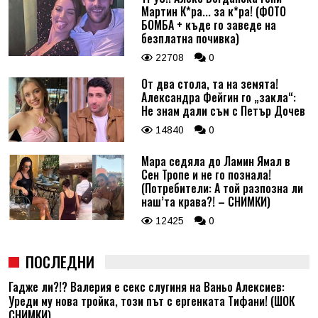
Мартин К*ра... за к*ра! (ФОТО
БОМБА + къде го заведе на
безплатна почивка)
22708
0
От два стола, та на земята!
Александра Фейгин го „закла“:
Не знам дали съм с Петър Дочев
14840
0
Мара седяла до Ламин Ямал в
Сен Тропе и не го познала!
(Потребители: А той разпозна ли
наш’та крава?! – СНИМКИ)
12425
0
ПОСЛЕДНИ
Гадже ли?!? Валерия е секс слугиня на Ваньо Алексиев:
Уреди му нова тройка, този път с ергенката Тифани! (ШОК
СНИМКИ)