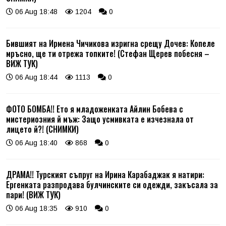
06 Aug 18:48
1204
0
Бившият на Ирмена Чичикова изригна срещу Дочев: Копеле
мръсно, ще ти отрежа топките! (Стефан Щерев побесня –
ВИЖ ТУК)
06 Aug 18:44
1113
0
ФОТО БОМБА!! Ето я младоженката Айлин Бобева с
мистериозния й мъж: Защо усмивката е изчезнала от
лицето й?! (СНИМКИ)
06 Aug 18:40
868
0
ДРАМА!! Турският съпруг на Ирина Карабаджак я натири:
Ергенката разпродава булчинските си одежди, закъсала за
пари! (ВИЖ ТУК)
06 Aug 18:35
910
0