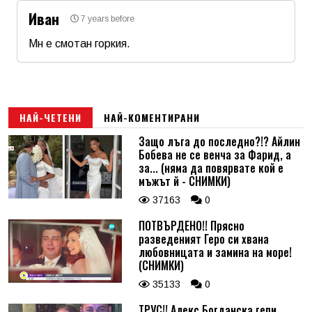
Иван
7 years before
Мн е смотан горкия.
Име
*
Email
НАЙ-ЧЕТЕНИ
НАЙ-КОМЕНТИРАНИ
Защо лъга до последно?!? Айлин
Бобева не се венча за Фарид, а
Коментар
*
за... (няма да повярвате кой е
мъжът й - СНИМКИ)
37163
0
ПОТВЪРДЕНО!! Прясно
разведеният Геро си хвана
любовницата и замина на море!
(СНИМКИ)
35133
0
ТРУС!! Алекс Богданска гепи