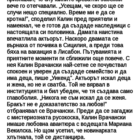
вече го отегчавали. „Усещам, че скоро ще се
случи нещо специално. Време ми е да се
кротна!”, споделил Калин пред приятели и
намекнал, че е готов да създаде наследници с
настоящата си половинка. Дамата наистина
впечатлила актьорът. Наскоро двамата се
върнаха от почивка в Сицилия, а преди това
бяха на ваканция в Лисабон. Пътуванията и
приятните моменти ги сближили още повече. С
нея Калин Врачански най-сетне се почувствал
спокоен и уверен да създаде семейство и да
има деца, пише „Уикенд”. Актьорът искал деца
и жена, но не и сватба. Той не вярвал в
институцията и бил убеден, че тя създава само
главоболия. „Никога не съм искал да се женя.
Бракът не е доказателство за любов!”
отбранявал се Врачански. Преди да се загаджи
с мистериозната русокоска, Калин Врачански
имаше любовна авантюра с водещата Мариана
Векилска. Но щом усетил, че новинарката
хлътнала, той се дистанцира.