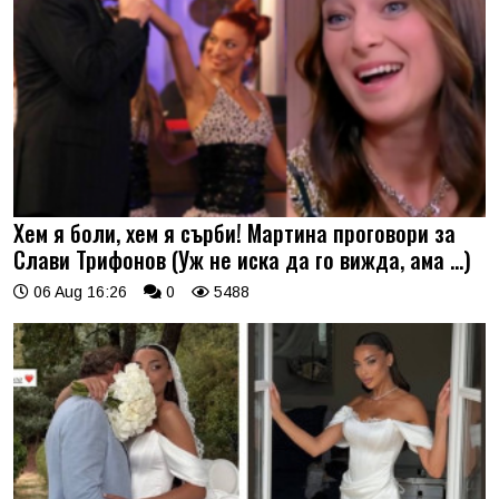
Хем я боли, хем я сърби! Мартина проговори за
Слави Трифонов (Уж не иска да го вижда, ама …)
06 Aug 16:26
0
5488