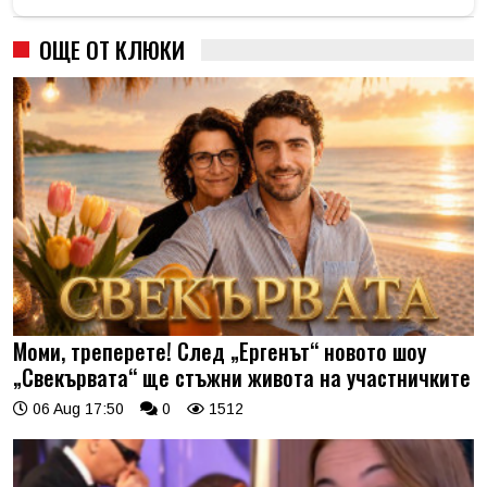
ОЩЕ ОТ КЛЮКИ
Моми, треперете! След „Ергенът“ новото шоу
„Свекървата“ ще стъжни живота на участничките
06 Aug 17:50
0
1512