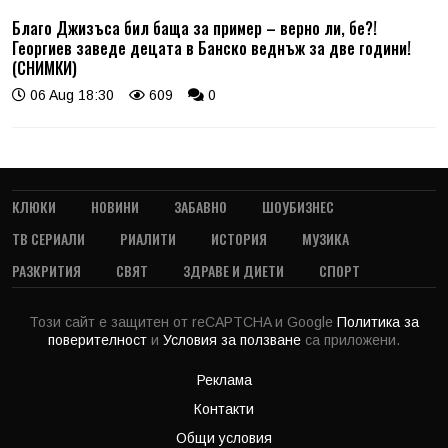
Благо Джизъса бил баща за пример – верно ли, бе?!
Георгиев заведе децата в Банско веднъж за две години!
(СНИМКИ)
06 Aug 18:30
609
0
КЛЮКИ
НОВИНИ
ЗАБАВНО
ШОУБИЗНЕС
ТВ СЕРИАЛИ
РИАЛИТИ
ИСТОРИЯ
МУЗИКА
РАЗКРИТИЯ
СВЯТ
ЗДРАВЕ И ДИЕТИ
СПОРТ
Този сайт е защитен от reCAPTCHA и Google
Политика за
поверителност
и
Условия за ползване
са приложени.
Реклама
Контакти
Общи условия