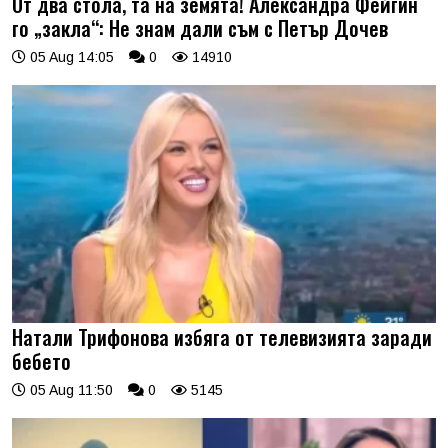
От два стола, та на земята! Александра Фейгин
го „закла“: Не знам дали съм с Петър Дочев
05 Aug 14:05
0
14910
Натали Трифонова избяга от телевизията заради
бебето
05 Aug 11:50
0
5145