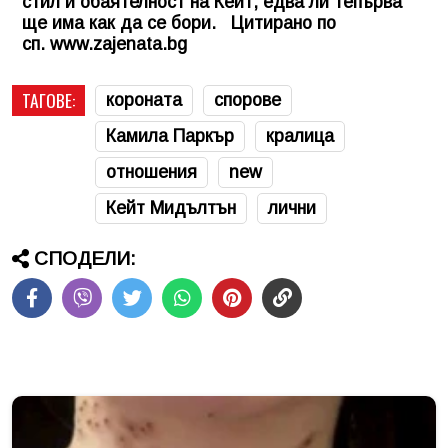
стил и обаятелност на Кейт, едва ли тепърва
ще има как да се бори. Цитирано по
сп. www.zajenata.bg
ТАГОВЕ:
короната
спорове
Камила Паркър
кралица
отношения
new
Кейт Мидълтън
лични
СПОДЕЛИ: