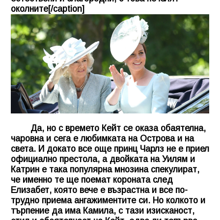
околните[/caption]
Да, но с времето Кейт се оказа обаятелна,
чаровна и сега е любимката на Острова и на
света. И докато все още принц Чарлз не е приел
официално престола, а двойката на Уилям и
Катрин е така популярна мнозина спекулират,
че именно те ще поемат короната след
Елизабет, която вече е възрастна и все по-
трудно приема ангажиментите си. Но колкото и
търпение да има Камила, с тази изисканост,