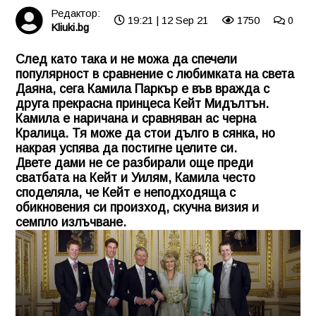
Редактор:
19:21 | 12 Sep 21
1750
0
Kliuki.bg
След като така и не можа да спечели
популярност в сравнение с любимката на света
Даяна, сега Камила Паркър е във вражда с
друга прекрасна принцеса Кейт Мидълтън.
Камила е наричана и сравняван ас черна
Кралица. Тя може да стои дълго в сянка, но
накрая успява да постигне целите си.
Двете дами не се разбирали още преди
сватбата на Кейт и Уилям, Камила често
споделяла, че Кейт е неподходяща с
обикновения си произход, скучна визия и
семпло излъчване.