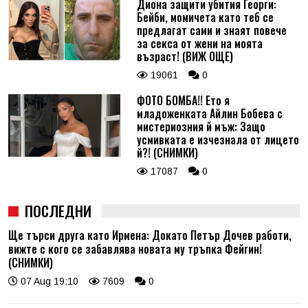
Диона защити убития Георги:
Бейби, момичета като теб се
предлагат сами и знаят повече
за секса от жени на моята
възраст! (ВИЖ ОЩЕ)
19061
0
ФОТО БОМБА!! Ето я
младоженката Айлин Бобева с
мистериозния й мъж: Защо
усмивката е изчезнала от лицето
й?! (СНИМКИ)
17087
0
ПОСЛЕДНИ
Ще търси друга като Ирмена: Докато Петър Дочев работи,
вижте с кого се забавлява новата му тръпка Фейгин!
(СНИМКИ)
07 Aug 19:10
7609
0