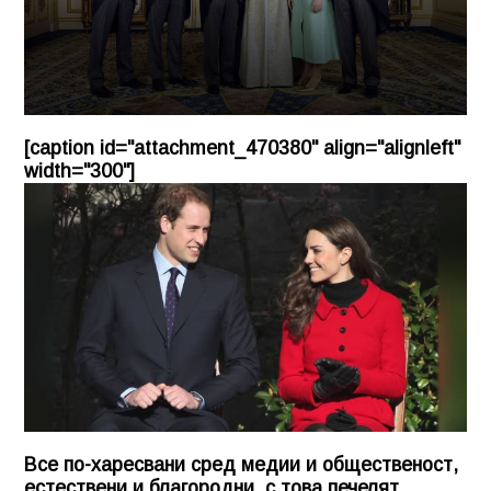
[caption id="attachment_470380" align="alignleft"
width="300"]
Все по-харесвани сред медии и общественост,
естествени и благородни, с това печелят