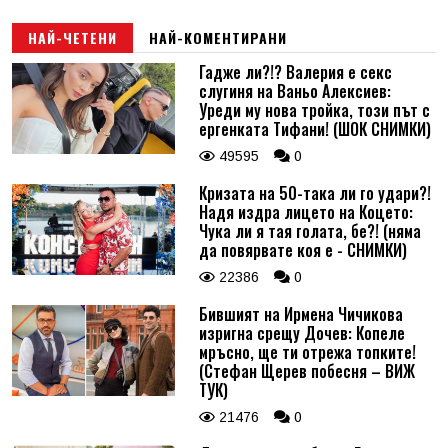
НАЙ-ЧЕТЕНИ
НАЙ-КОМЕНТИРАНИ
Гадже ли?!? Валерия е секс
слугиня на Ваньо Алексиев:
Уреди му нова тройка, този път с
ергенката Тифани! (ШОК СНИМКИ)
49595
0
Кризата на 50-така ли го удари?!
Надя издра лицето на Коцето:
Чука ли я тая голата, бе?! (няма
да повярвате коя е - СНИМКИ)
22386
0
Бившият на Ирмена Чичикова
изригна срещу Дочев: Копеле
мръсно, ще ти отрежа топките!
(Стефан Щерев побесня – ВИЖ
ТУК)
21476
0