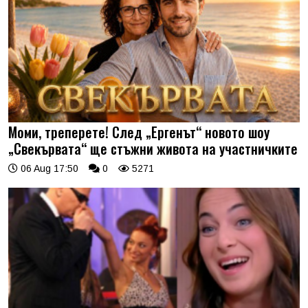
Моми, треперете! След „Ергенът“ новото шоу
„Свекървата“ ще стъжни живота на участничките
06 Aug 17:50
0
5271