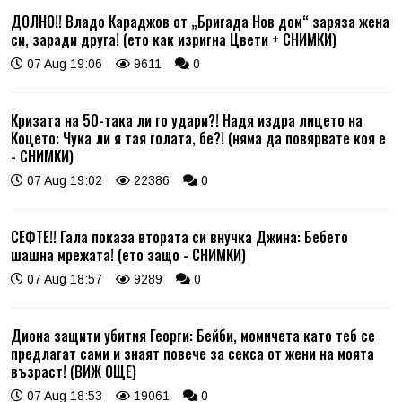
ДОЛНО!! Владо Караджов от „Бригада Нов дом“ заряза жена
си, заради друга! (ето как изригна Цвети + СНИМКИ)
07 Aug 19:06
9611
0
Кризата на 50-така ли го удари?! Надя издра лицето на
Коцето: Чука ли я тая голата, бе?! (няма да повярвате коя е
- СНИМКИ)
07 Aug 19:02
22386
0
СЕФТЕ!! Гала показа втората си внучка Джина: Бебето
шашна мрежата! (ето защо - СНИМКИ)
07 Aug 18:57
9289
0
Диона защити убития Георги: Бейби, момичета като теб се
предлагат сами и знаят повече за секса от жени на моята
възраст! (ВИЖ ОЩЕ)
07 Aug 18:53
19061
0