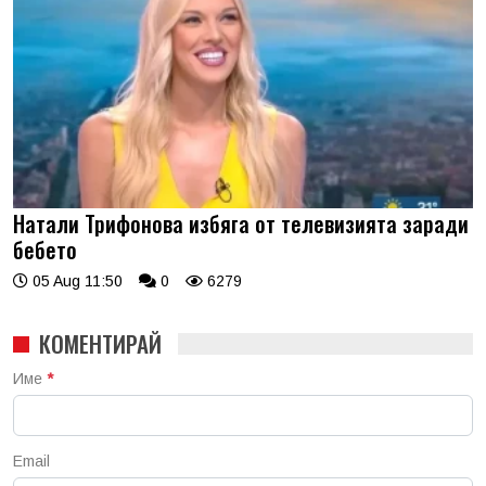
Натали Трифонова избяга от телевизията заради
бебето
05 Aug 11:50
0
6279
КОМЕНТИРАЙ
Име
*
Email