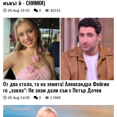
мъжът й - СНИМКИ)
05 Aug 19:02
0
41531
От два стола, та на земята! Александра Фейгин
го „закла“: Не знам дали съм с Петър Дочев
05 Aug 14:05
0
17689