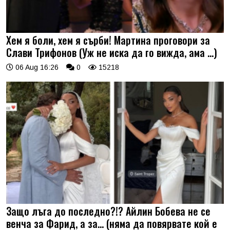
Хем я боли, хем я сърби! Мартина проговори за
Слави Трифонов (Уж не иска да го вижда, ама …)
06 Aug 16:26
0
15218
Защо лъга до последно?!? Айлин Бобева не се
венча за Фарид, а за... (няма да повярвате кой е