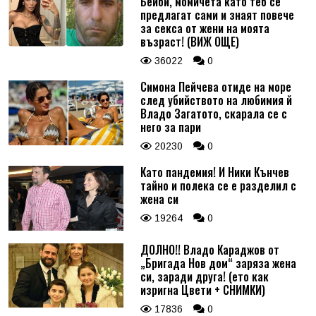
Бейби, момичета като теб се
предлагат сами и знаят повече
за секса от жени на моята
възраст! (ВИЖ ОЩЕ)
36022
0
Симона Пейчева отиде на море
след убийството на любимия й
Владо Загатото, скарала се с
него за пари
20230
0
Като пандемия! И Ники Кънчев
тайно и полека се е разделил с
жена си
19264
0
ДОЛНО!! Владо Караджов от
„Бригада Нов дом“ заряза жена
си, заради друга! (ето как
изригна Цвети + СНИМКИ)
17836
0