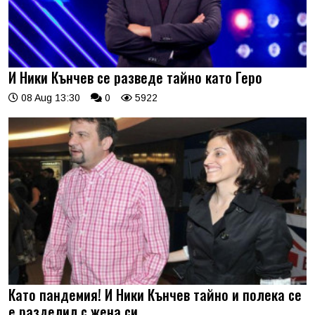
И Ники Кънчев се разведе тайно като Геро
08 Aug 13:30
0
5922
Като пандемия! И Ники Кънчев тайно и полека се
е разделил с жена си