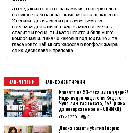
аз гледах интервюто на камелия в поверително
на николета лозанова...камелия каза че харесва
2 певици- десислава и преслава..само за
преслава допълни че е харесвала повече със
старите и песни, тъй като новите и били много
комерсиални..така че камелия подчерта че 2 та
гласа които най-много харесва в попфолк жанра
са на десислава и прелсава
Име
*
Email
НАЙ-ЧЕТЕНИ
НАЙ-КОМЕНТИРАНИ
Кризата на 50-така ли го удари?!
Надя издра лицето на Коцето:
Коментар
*
Чука ли я тая голата, бе?! (няма
да повярвате коя е - СНИМКИ)
41230
0
Диона защити убития Георги: