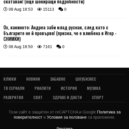
скатавам! (още шокиращи подробности)
08 Aug 18:53
15113
0
Ох, какиното: Андреа заби млад руснак, след като с
българите не й провървя! (призна, че е влюбена в Игор -
СНИМКИ)
08 Aug 18:50
7161
0
КЛЮКИ
НОВИНИ
ЗАБАВНО
ШОУБИЗНЕС
ТВ СЕРИАЛИ
РИАЛИТИ
ИСТОРИЯ
МУЗИКА
РАЗКРИТИЯ
СВЯТ
ЗДРАВЕ И ДИЕТИ
СПОРТ
Този сайт е защитен от reCAPTCHA и Google
Политика за
поверителност
и
Условия за ползване
са приложени.
Реклама