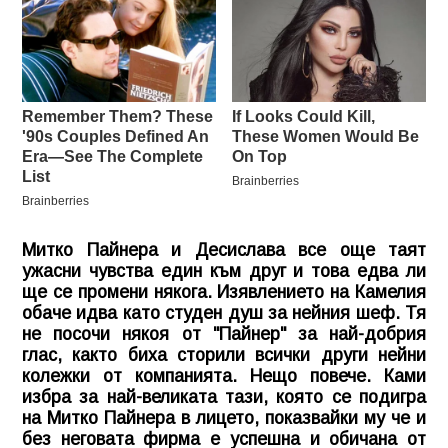
Митко Пайнера и Десислава все още таят
ужасни чувства един към друг и това едва ли
ще се промени някога. Изявлението на Камелия
обаче идва като студен душ за нейния шеф. Тя
не посочи някоя от "Пайнер" за най-добрия
глас, както биха сторили всички други нейни
колежки от компанията. Нещо повече. Ками
избра за най-великата тази, която се подигра
на Митко Пайнера в лицето, показвайки му че и
без неговата фирма е успешна и обичана от