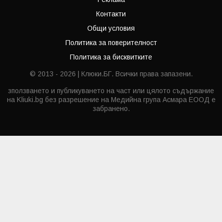
Контакти
Общи условия
Политика за поверителност
Политика за бисквитките
© 2013 - 2026 | Клюки.БГ. Всички права запазени.
зползването и публикуването на част или цялото съдържание
на Kliuki.bg без разрешение на Медийна група Асмара ЕООД е
забранено.