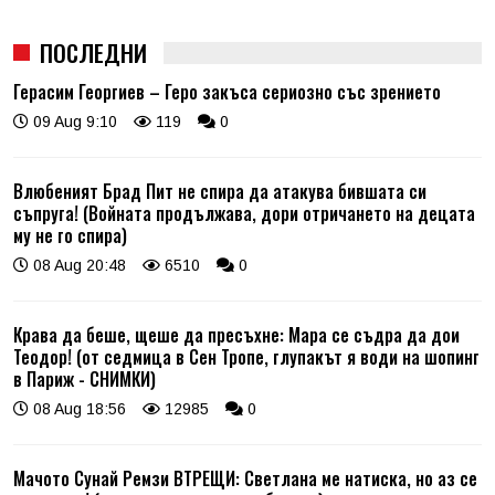
ПОСЛЕДНИ
Герасим Георгиев – Геро закъса сериозно със зрението
09 Aug 9:10
119
0
Влюбеният Брад Пит не спира да атакува бившата си
съпруга! (Войната продължава, дори отричането на децата
му не го спира)
08 Aug 20:48
6510
0
Крава да беше, щеше да пресъхне: Мара се съдра да дои
Теодор! (от седмица в Сен Тропе, глупакът я води на шопинг
в Париж - СНИМКИ)
08 Aug 18:56
12985
0
Мачото Сунай Ремзи ВТРЕЩИ: Светлана ме натиска, но аз се