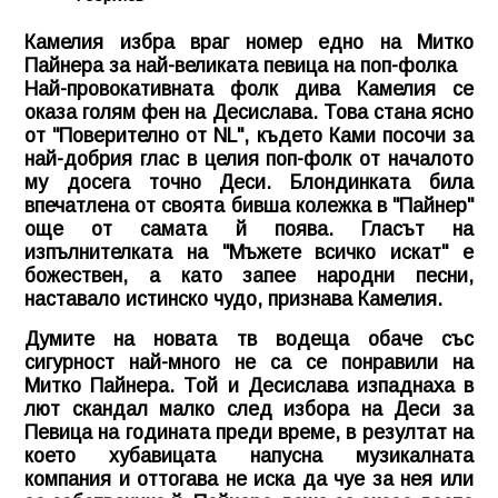
Камелия избра враг номер едно на Митко
Пайнера за най-великата певица на поп-фолка
Най-провокативната фолк дива Камелия се
оказа голям фен на Десислава. Това стана ясно
от "Поверително от NL", където Ками посочи за
най-добрия глас в целия поп-фолк от началото
му досега точно Деси. Блондинката била
впечатлена от своята бивша колежка в "Пайнер"
още от самата й поява. Гласът на
изпълнителката на "Мъжете всичко искат" е
божествен, а като запее народни песни,
наставало истинско чудо, признава Камелия.
Думите на новата тв водеща обаче със
сигурност най-много не са се понравили на
Митко Пайнера. Той и Десислава изпаднаха в
лют скандал малко след избора на Деси за
Певица на годината преди време, в резултат на
което хубавицата напусна музикалната
компания и оттогава не иска да чуе за нея или