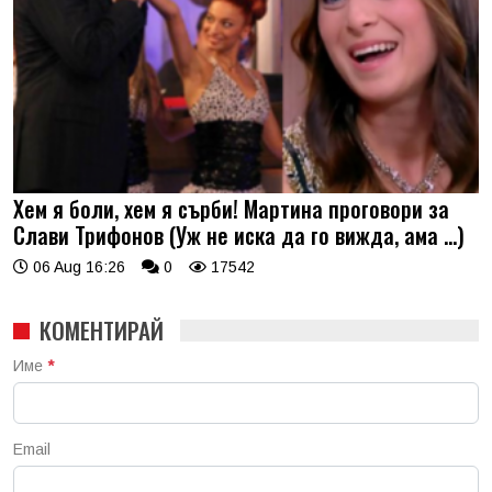
Хем я боли, хем я сърби! Мартина проговори за
Слави Трифонов (Уж не иска да го вижда, ама …)
06 Aug 16:26
0
17542
КОМЕНТИРАЙ
Име
*
Email