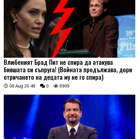
Влюбеният Брад Пит не спира да атакува
бившата си съпруга! (Войната продължава, дори
отричането на децата му не го спира)
08 Aug 20:48
0
6909