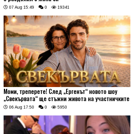
07 Aug 15:49
0
19341
Моми, треперете! След „Ергенът“ новото шоу
„Свекървата“ ще стъжни живота на участничките
06 Aug 17:50
0
5950