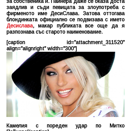
за собственика й. Пайнера даже се оказа доста
заядлив и съди певицата за злоупотреба с
фирменото име ДесиСлава. Затова оттогава
блондинката официално се подвизава с името
Десислава
, макар публиката все още да я
разпознава със старото наименование.
[caption id="attachment_311520"
align="alignright" width="300"]
Камелия с пореден удар по Митко