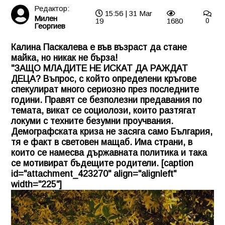
Редактор:
15:56 | 31 Mar
Милен
19
1680
0
Георгиев
Калина Паскалева е във възраст да стане
майка, но никак не бърза!
"ЗАЩО МЛАДИТЕ НЕ ИСКАТ ДА РАЖДАТ
ДЕЦА? Въпрос, с който определени кръгове
спекулират много сериозно през последните
години. Правят се безполезни предавания по
темата, викат се социолози, които разтягат
локуми с техните безумни проучвания.
Демографската криза не засяга само България,
тя е факт в световен мащаб. Има страни, в
които се намесва държавната политика и така
се мотивират бъдещите родители. [caption
id="attachment_423270" align="alignleft"
width="225"]