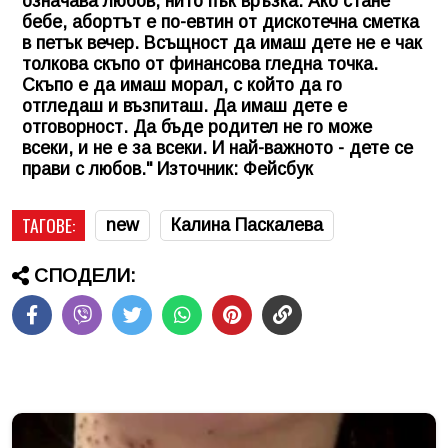
означава любов, нито пък връзка. Ако стане
бебе, абортът е по-евтин от дискотечна сметка
в петък вечер. Всъщност да имаш дете не е чак
толкова скъпо от финансова гледна точка.
Скъпо е да имаш морал, с който да го
отгледаш и възпиташ. Да имаш дете е
отговорност. Да бъде родител не го може
всеки, и не е за всеки. И най-важното - дете се
прави с любов." Източник: Фейсбук
ТАГОВЕ:
new
Калина Паскалева
СПОДЕЛИ: