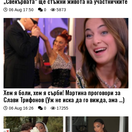
„Свекървата“ ще стъжни живота на участничките
06 Aug 17:50
0
5873
Хем я боли, хем я сърби! Мартина проговори за
Слави Трифонов (Уж не иска да го вижда, ама …)
06 Aug 16:26
0
17255