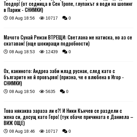
Теодор! (от седмица в Сен Тропе, глупакът я води на шопинг
в Париж - СНИМКИ)
08 Aug 18:56
10717
0
Мачото Сунай Ремзи ВТРЕЩИ: Светлана ме натиска, но аз се
скатавам! (още шокиращи подробности)
08 Aug 18:53
12439
0
Ох, какиното: Андреа заби млад руснак, след като с
българите не й провървя! (призна, че е влюбена в Игор -
СНИМКИ)
08 Aug 18:50
5635
0
Това някаква зараза ли е?! И Ники Кънчев се раздели с
жена си, досущ като Геро! (тук обаче причината е Даниела –
ВИЖ ОЩЕ)
08 Aug 18:46
10717
0