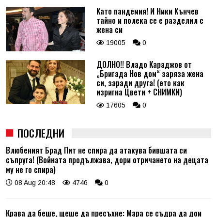
Като пандемия! И Ники Кънчев
тайно и полека се е разделил с
жена си
19005
0
ДОЛНО!! Владо Караджов от
„Бригада Нов дом“ заряза жена
си, заради друга! (ето как
изригна Цвети + СНИМКИ)
17605
0
ПОСЛЕДНИ
Влюбеният Брад Пит не спира да атакува бившата си
съпруга! (Войната продължава, дори отричането на децата
му не го спира)
08 Aug 20:48
4746
0
Крава да беше, щеше да пресъхне: Мара се съдра да дои