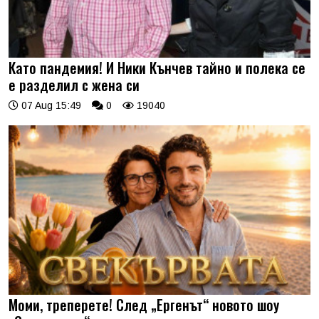
Като пандемия! И Ники Кънчев тайно и полека се
е разделил с жена си
07 Aug 15:49
0
19040
Моми, треперете! След „Ергенът“ новото шоу