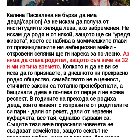
Калина Паскалева не бърза да има
деца[/caption] Аз не искам да получа от
институциите хиляда лева, ако забременея. Не
искам да родя и от някой, защото ще си “уредя
живота”, което се набива в момичешките глави
от провинциалните им амбициозни майки -
откровени селянки ще ги нарека за по-лесно.
Аз
няма да стана родител, защото съм вече на 32
и ми изтича времето
. Колкото и да не ви се
иска да го признаете, в днешното ни прекрасно
родно общество, семейството не е ценност,
етичните закони са тотално пренебрегнати, а
бащината дума е по-лека от перце и не всява
респект. В годините на прехода се родиха
деца, които живеят с изпраните от родителите
си пари - дали от рекет, дали от червени
куфарчета, все тая, еднакво кървави са.
Същите тези вече пораснали човечета не
създават семейство, защото сексът не