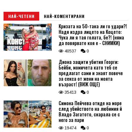
НАЙ-ЧЕТЕНИ
НАЙ-КОМЕНТИРАНИ
Кризата на 50-така ли го удари?!
Надя издра лицето на Коцето:
Чука ли я тая голата, бе?! (няма
да повярвате коя е - СНИМКИ)
40537
0
Диона защити убития Георги:
Бейби, момичета като теб се
предлагат сами и знаят повече
за секса от жени на моята
възраст! (ВИЖ ОЩЕ)
35413
0
Симона Пейчева отиде на море
след убийството на любимия й
Владо Загатото, скарала се с
него за пари
19474
0