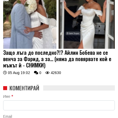
Защо лъга до последно?!? Айлин Бобева не се
венча за Фарид, а за... (няма да повярвате кой е
мъжът й - СНИМКИ)
05 Aug 19:02
0
42630
КОМЕНТИРАЙ
Име
*
Email