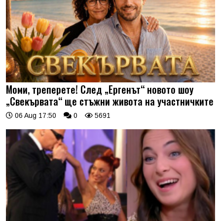
Моми, треперете! След „Ергенът“ новото шоу
„Свекървата“ ще стъжни живота на участничките
06 Aug 17:50
0
5691