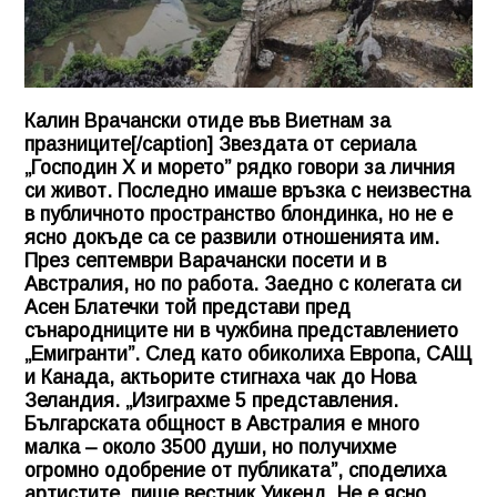
Калин Врачански отиде във Виетнам за
празниците[/caption] Звездата от сериала
„Господин Х и морето” рядко говори за личния
си живот. Последно имаше връзка с неизвестна
в публичното пространство блондинка, но не е
ясно докъде са се развили отношенията им.
През септември Варачански посети и в
Австралия, но по работа. Заедно с колегата си
Асен Блатечки той представи пред
сънародниците ни в чужбина представлението
„Емигранти”. След като обиколиха Европа, САЩ
и Канада, актьорите стигнаха чак до Нова
Зеландия. „Изиграхме 5 представления.
Българската общност в Австралия е много
малка – около 3500 души, но получихме
огромно одобрение от публиката”, споделиха
артистите, пише вестник Уикенд. Не е ясно