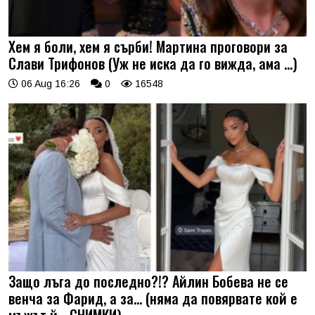
Хем я боли, хем я сърби! Мартина проговори за
Слави Трифонов (Уж не иска да го вижда, ама …)
06 Aug 16:26
0
16548
Защо лъга до последно?!? Айлин Бобева не се
венча за Фарид, а за... (няма да повярвате кой е
мъжът й - СНИМКИ)