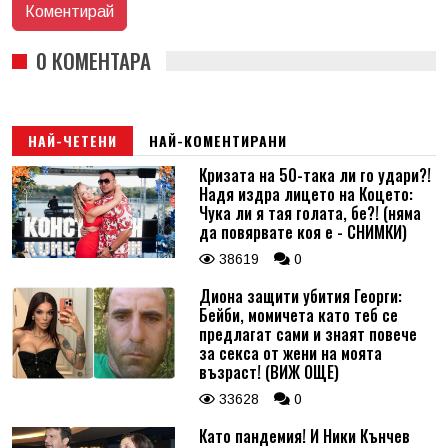
0 КОМЕНТАРА
НАЙ-ЧЕТЕНИ
НАЙ-КОМЕНТИРАНИ
Кризата на 50-така ли го удари?!
Надя издра лицето на Коцето:
Чука ли я тая голата, бе?! (няма
да повярвате коя е - СНИМКИ)
38619
0
Диона защити убития Георги:
Бейби, момичета като теб се
предлагат сами и знаят повече
за секса от жени на моята
възраст! (ВИЖ ОЩЕ)
33628
0
Като пандемия! И Ники Кънчев