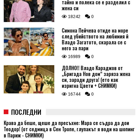
тайно и полека се е разделил с
жена си
18242
0
Симона Пейчева отиде на море
след убийството на любимия й
Владо Загатото, скарала се с
него за пари
16989
0
ДОЛНО!! Владо Караджов от
„Бригада Нов дом“ заряза жена
си, заради друга! (ето как
изригна Цвети + СНИМКИ)
16744
0
ПОСЛЕДНИ
Крава да беше, щеше да пресъхне: Мара се съдра да дои
Теодор! (от седмица в Сен Тропе, глупакът я води на шопинг
в Париж - СНИМКИ)