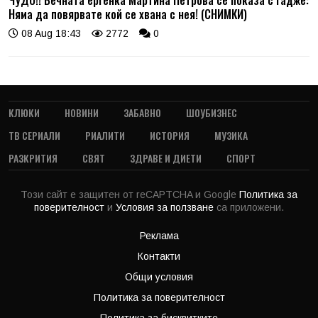
Няма да повярвате кой се хвана с нея! (СНИМКИ)
08 Aug 18:43
2772
0
КЛЮКИ
НОВИНИ
ЗАБАВНО
ШОУБИЗНЕС
ТВ СЕРИАЛИ
РИАЛИТИ
ИСТОРИЯ
МУЗИКА
РАЗКРИТИЯ
СВЯТ
ЗДРАВЕ И ДИЕТИ
СПОРТ
Този сайт е защитен от reCAPTCHA и Google
Политика за
поверителност
и
Условия за ползване
са приложени.
Реклама
Контакти
Общи условия
Политика за поверителност
Политика за бисквитките