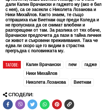
дали Калин Врачански и гаджето му (ако е бил
с нея), са се засекли с Николета Лозанова и
Ники Михайлов. Както знаем, те също
отпрашиха към Виетнам още преди Коледа и
не пропуснаха да се снимат влюбени и
разгорещени от там. За разлика от тях обаче,
Врачански предпочита да пази в тайна личния
си живот и съкровени преживявания. Така че
едва ли скоро ще го видим в страстна
прегръдка с половинката му.
ТАГОВЕ:
Калин Врачански
new
гадже
Ники Михайлов
Николета Лозанова
Виетнам
СПОДЕЛИ: