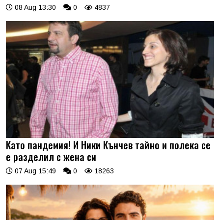
08 Aug 13:30
0
4837
Като пандемия! И Ники Кънчев тайно и полека се
е разделил с жена си
07 Aug 15:49
0
18263