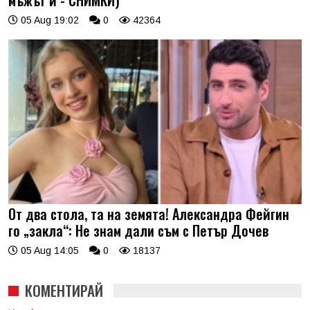
05 Aug 19:02
0
42364
От два стола, та на земята! Александра Фейгин
го „закла“: Не знам дали съм с Петър Дочев
05 Aug 14:05
0
18137
КОМЕНТИРАЙ