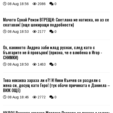
08 Aug 18:56
2086
0
Мачото Сунай Ремзи ВТРЕЩИ: Светлана ме натиска, но аз се
скатавам! (още шокиращи подробности)
08 Aug 18:53
2177
0
Ох, какиното: Андреа заби млад руснак, след като с
българите не й провървя! (призна, че е влюбена в Игор -
СНИМКИ)
08 Aug 18:50
1463
0
Това някаква зараза ли е?! И Ники Кънчев се раздели с
жена си, досущ като Геро! (тук обаче причината е Даниела –
ВИЖ ОЩЕ)
08 Aug 18:46
2772
0
ЧУДО!! Вечната ергенка Мартина Петрова се показа с гадже: