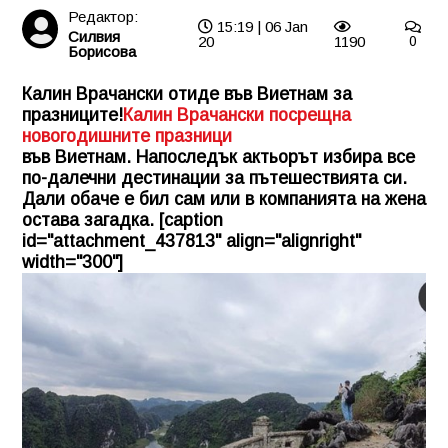
Редактор:
15:19 | 06 Jan
Силвия
20
1190
0
Борисова
Калин Врачански отиде във Виетнам за
празниците!
Калин Врачански посрещна
новогодишните празници
във Виетнам. Напоследък актьорът избира все
по-далечни дестинации за пътешествията си.
Дали обаче е бил сам или в компанията на жена
остава загадка. [caption
id="attachment_437813" align="alignright"
width="300"]