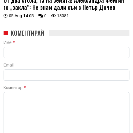
От два стола, та на земята! Александра Фейгин
го „закла“: Не знам дали съм с Петър Дочев
05 Aug 14:05
0
18081
КОМЕНТИРАЙ
Име
*
Email
Коментар
*