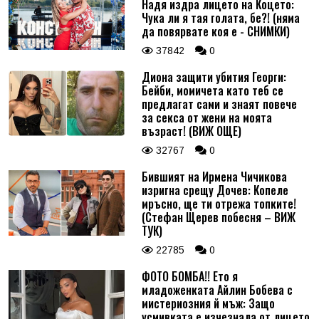
Надя издра лицето на Коцето:
Чука ли я тая голата, бе?! (няма
да повярвате коя е - СНИМКИ)
37842
0
Диона защити убития Георги:
Бейби, момичета като теб се
предлагат сами и знаят повече
за секса от жени на моята
възраст! (ВИЖ ОЩЕ)
32767
0
Бившият на Ирмена Чичикова
изригна срещу Дочев: Копеле
мръсно, ще ти отрежа топките!
(Стефан Щерев побесня – ВИЖ
ТУК)
22785
0
ФОТО БОМБА!! Ето я
младоженката Айлин Бобева с
мистериозния й мъж: Защо
усмивката е изчезнала от лицето