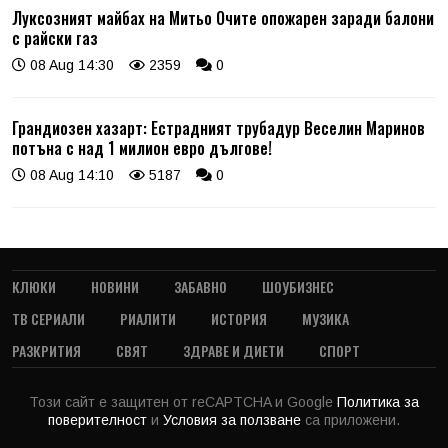
Луксозният майбах на Митьо Очите опожарен заради балони
с райски газ
08 Aug 14:30
2359
0
Грандиозен хазарт: Естрадният трубадур Веселин Маринов
потъна с над 1 милион евро дългове!
08 Aug 14:10
5187
0
КЛЮКИ
НОВИНИ
ЗАБАВНО
ШОУБИЗНЕС
ТВ СЕРИАЛИ
РИАЛИТИ
ИСТОРИЯ
МУЗИКА
РАЗКРИТИЯ
СВЯТ
ЗДРАВЕ И ДИЕТИ
СПОРТ
Този сайт е защитен от reCAPTCHA и Google
Политика за
поверителност
и
Условия за ползване
са приложени.