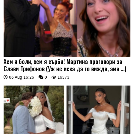
Хем я боли, хем я сърби! Мартина проговори за
Слави Трифонов (Уж не иска да го вижда, ама …)
06 Aug 16:26
0
16373