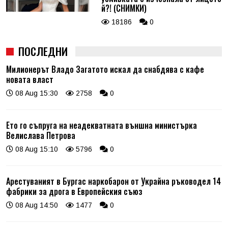
й?! (СНИМКИ)
18186
0
ПОСЛЕДНИ
Милионерът Владо Загатото искал да снабдява с кафе
новата власт
08 Aug 15:30
2758
0
Ето го съпруга на неадекватната външна министърка
Велислава Петрова
08 Aug 15:10
5796
0
Арестуваният в Бургас наркобарон от Украйна ръководел 14
фабрики за дрога в Европейския съюз
08 Aug 14:50
1477
0