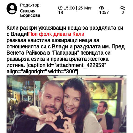
Редактор:
15:00 | 25 Mar
Силвия
19
1057
0
Борисова
Кали разкри ужасяващи неща за раздялата си
с Влади!
Поп фолк дивата Кали
разказа наистина шокиращи неща за
отношенията си с Влади и раздялата им. Пред
Венета Райкова в "Папараци" певицата си
развърза езика и призна цялата жестока
истина. [caption id="attachment_422959"
align="alignright" width="300"]