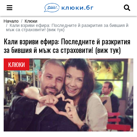
Начало
Клюки
Кали взриви ефира: Последните й разкрития за бившия й
мъж са страховити! (виж тук)
Кали взриви ефира: Последните й разкрития
за бившия й мъж са страховити! (виж тук)
КЛЮКИ