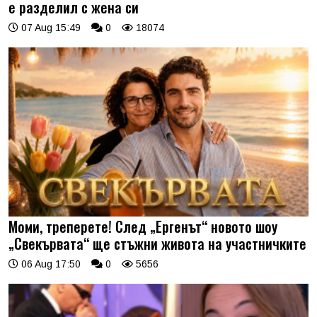
е разделил с жена си
07 Aug 15:49
0
18074
Моми, треперете! След „Ергенът“ новото шоу
„Свекървата“ ще стъжни живота на участничките
06 Aug 17:50
0
5656