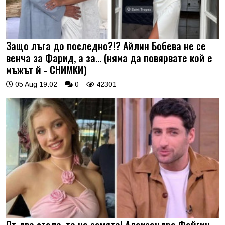
Защо лъга до последно?!? Айлин Бобева не се
венча за Фарид, а за... (няма да повярвате кой е
мъжът й - СНИМКИ)
05 Aug 19:02
0
42301