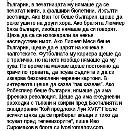
българин, в печатницата му нямаше да се
печатат книги, а фалшиви бюлетини. И жълти
вестници. Ако Ван Гог беше българин, щеше да
реже ушите на други хора. Ако братята Люмиер
бяха българи, изобщо нямаше да си говорят.
Щяха да са се изпокарали за некъв
наследствен имот. Ако Лионел Меси беше
българин, щеше да е царят на кючека в
чалготеките. Футболната му кариера щеше да
е трагична, но на него изобщо нямаше да му
пука. По време на мачове щеше постоянно да
храчи по тревата, да псува съдията и да си
изкарва безсмислени червени картони. В
интервюта щеше да казва “пак казвам”. Ако
Робеспиер беше българин, нямаше да има
френска революция. Щеше да има ежедневни
разходки с тъпани и свирки пред Бастилията и
скандирания “Кой предложи Луи XVI?” После
всички щяха да се приберат вкъщи и тихо да
псуват пред телевизорите“, пише Иво
Сиромахов в блога си ivosiromahov.com.