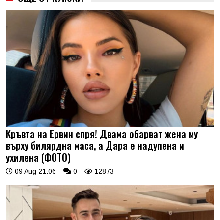
Кръвта на Ервин спря! Двама обарват жена му
върху билярдна маса, а Дара е надупена и
ухилена (ФОТО)
09 Aug 21:06
0
12873