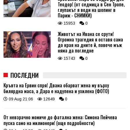
Теодор! (от седмица в Сен Тропе,
глупакът я води на шопинг в
Париж - СНИМКИ)
15953
0
Животът на Ивана се срути!
Огромна трагедия я оставя сама
до края на дните й, повече мъж
няма да погледне
15743
0
ПОСЛЕДНИ
Кръвта на Ервин спря! Двама обарват жена му върху
билярдна маса, а Дара е надупена и ухилена (ФОТО)
09 Aug 21:06
12649
0
От невзрачно момиче до фатална жена: Симона Пейчева
пуска само на милионери! (още подробности)