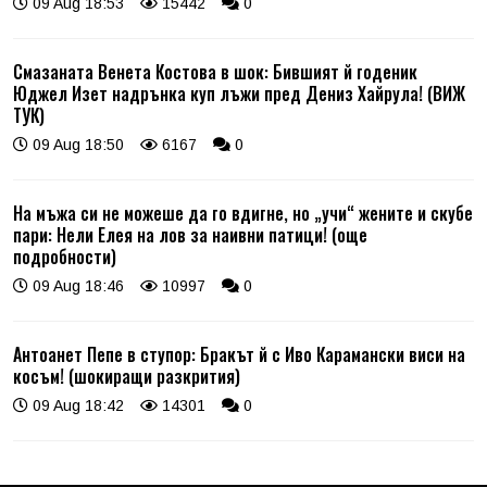
09 Aug 18:53
15442
0
Смазаната Венета Костова в шок: Бившият й годеник
Юджел Изет надрънка куп лъжи пред Дениз Хайрула! (ВИЖ
ТУК)
09 Aug 18:50
6167
0
На мъжа си не можеше да го вдигне, но „учи“ жените и скубе
пари: Нели Елея на лов за наивни патици! (още
подробности)
09 Aug 18:46
10997
0
Антоанет Пепе в ступор: Бракът й с Иво Карамански виси на
косъм! (шокиращи разкрития)
09 Aug 18:42
14301
0