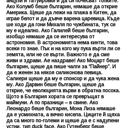
анцузи и татуировки и да си почесват топките.
Ако Колумб беше българин, нямаше да открие
Америка. Щеше да лежи на плажа в Китен, да
играе белот и да дъвче варена царевица. Къде
ше ходи да гони Михаля по чужбината, тук си
му е идеално. Ако Галилей беше българин,
изобщо нямаше да се интересува от
астрономия. В астрономията нема кинти, това
всеки го знае. Пък и на кого му пука върти ли се
земята, или не се върти. Важното е да сме
живи и здрави. Ае наздраве! Ако Моцарт беше
българин, щеше да пише чалги за “Пайнер”. И
да е женен за някоя силиконова певица.
Салиери щеше да му е спонсор и да чука жена
му. Ако Дарвин беше българин, щеше да
открие, че еволюцията върви в обратна посока.
Щото в България хората се превръщат в
маймуни. А по празници – в свине. Ако
Леонардо беше българин, Мона Лиза нямаше
да е усмихната, а вечно кисела. Циците й щяха
да са много по-големи и щеше да е с надупени
устни, тип duck face. Ако Гутенберг беше