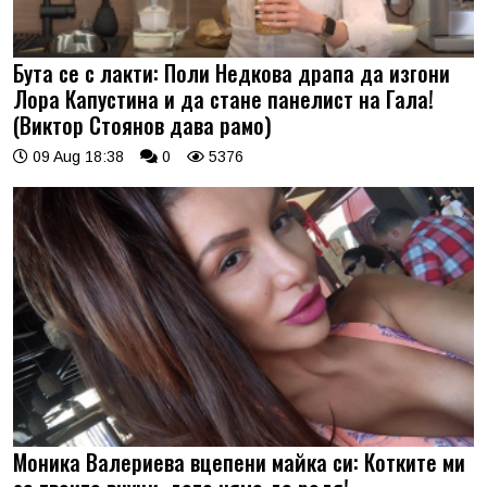
Бута се с лакти: Поли Недкова драпа да изгони
Лора Капустина и да стане панелист на Гала!
(Виктор Стоянов дава рамо)
09 Aug 18:38
0
5376
Моника Валериева вцепени майка си: Котките ми