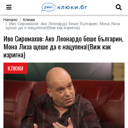
Начало
Клюки
Иво Сиромахов: Ако Леонардо беше българин, Мона Лиза
щеше да е нацупена!(Виж как изригна)
Иво Сиромахов: Ако Леонардо беше българин,
Мона Лиза щеше да е нацупена!(Виж как
изригна)
КЛЮКИ