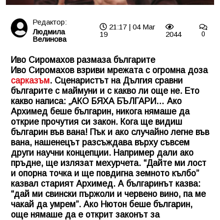
Редактор:
21:17 | 04 Mar
Людмила
19
2044
0
Велинова
Иво Сиромахов размаза българите
Иво Сиромахов взриви мрежата с огромна доза
сарказъм
. Сценаристът на Дългия сравни
българите с маймуни и с какво ли още не. Ето
какво написа: „АКО БЯХА БЪЛГАРИ… Ако
Архимед беше българин, никога нямаше да
открие прочутия си закон. Кога ще видиш
българин във вана! Пък и ако случайно легне във
вана, нашенецът разсъждава върху съвсем
други научни концепции. Например дали ако
пръдне, ще излязат мехурчета. “Дайте ми лост
и опорна точка и ще повдигна земното кълбо”
казвал старият Архимед. А българинът казва:
“дай ми свински пържоли и червено вино, па ме
чакай да умрем”. Ако Нютон беше българин,
още нямаше да е открит законът за