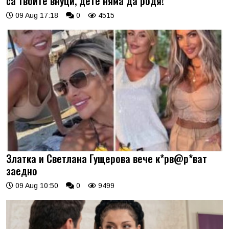
са твоите внуци, дете няма да родя!
09 Aug 17:18
0
4515
Златка и Светлана Гущерова вече к*рв@р*ват
заедно
09 Aug 10:50
0
9499