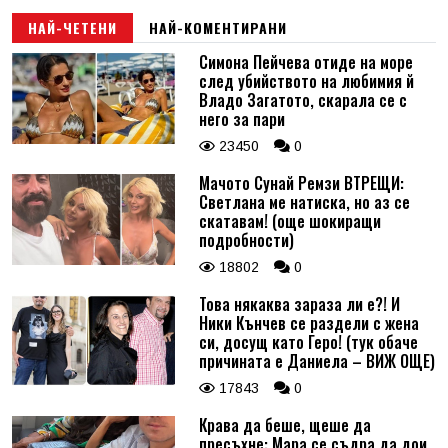
НАЙ-ЧЕТЕНИ
НАЙ-КОМЕНТИРАНИ
Симона Пейчева отиде на море
след убийството на любимия й
Владо Загатото, скарала се с
него за пари
23450
0
Мачото Сунай Ремзи ВТРЕЩИ:
Светлана ме натиска, но аз се
скатавам! (още шокиращи
подробности)
18802
0
Това някаква зараза ли е?! И
Ники Кънчев се раздели с жена
си, досущ като Геро! (тук обаче
причината е Даниела – ВИЖ ОЩЕ)
17843
0
Крава да беше, щеше да
пресъхне: Мара се съдра да дои