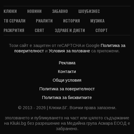
КЛЮКИ
НОВИНИ
ЗАБАВНО
ШОУБИЗНЕС
ТВ СЕРИАЛИ
РИАЛИТИ
ИСТОРИЯ
МУЗИКА
РАЗКРИТИЯ
СВЯТ
ЗДРАВЕ И ДИЕТИ
СПОРТ
Този сайт е защитен от reCAPTCHA и Google
Политика за
поверителност
и
Условия за ползване
са приложени.
Реклама
Контакти
Общи условия
Политика за поверителност
Политика за бисквитките
© 2013 - 2026 | Клюки.БГ. Всички права запазени.
зползването и публикуването на част или цялото съдържание
на Kliuki.bg без разрешение на Медийна група Асмара ЕООД е
забранено.