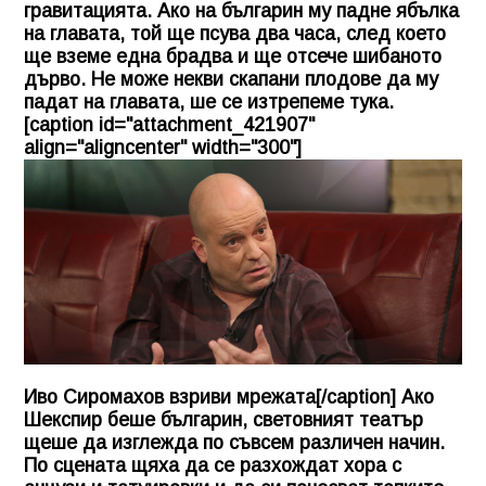
гравитацията. Ако на българин му падне ябълка
на главата, той ще псува два часа, след което
ще вземе една брадва и ще отсече шибаното
дърво. Не може некви скапани плодове да му
падат на главата, ше се изтрепеме тука.
[caption id="attachment_421907"
align="aligncenter" width="300"]
Иво Сиромахов взриви мрежата[/caption] Ако
Шекспир беше българин, световният театър
щеше да изглежда по съвсем различен начин.
По сцената щяха да се разхождат хора с