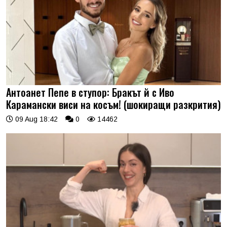
Антоанет Пепе в ступор: Бракът й с Иво
Карамански виси на косъм! (шокиращи разкрития)
09 Aug 18:42
0
14462