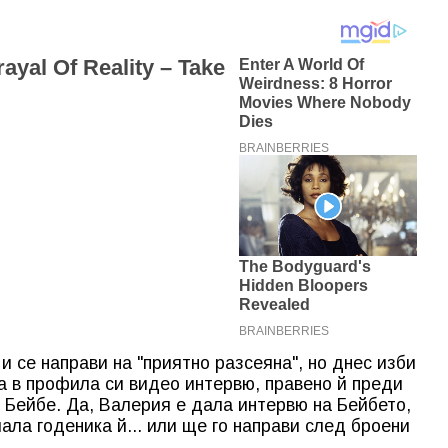
 се направи на "приятно разсеяна", но днес изби
на в профила си видео интервю, правено й преди
 Бейбе. Да, Валерия е дала интервю на Бейбето,
шала годеника й... или ще го направи след броени