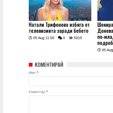
Натали Трифонова избяга от
Шокира
телевизията заради бебето
Донева
по-мла
05 Aug 11:50
0
5019
подроб
05 Aug
КОМЕНТИРАЙ
Име
*
Коментар
*