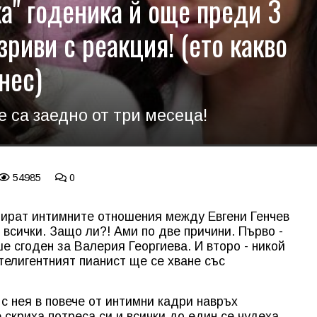
а" годеника й още преди 3
зриви с реакция! (ето какво
нес)
 са заедно от три месеца!
54985
0
тират интимните отношения между Евгени Генчев
 всички. Защо ли?! Ами по две причини. Първо -
е сгоден за Валерия Георгиева. И второ - никой
телигентният пианист ще се хване със
а с нея в повече от интимни кадри навръх
 скриха потреса си и всички до един се чудеха