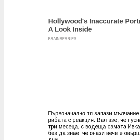
Първоначално тя запази мълчание и
рибата с реакция. Вал взе, че пус
три месеца, с водеща самата Ивка
без да знае, че онази вече е овър
дни.