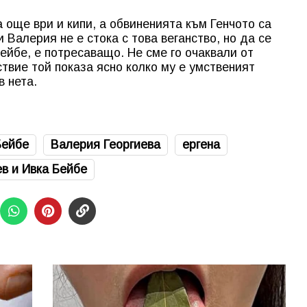
 още ври и кипи, а обвиненията към Генчото са
 Валерия не е стока с това веганство, но да се
ейбе, е потресаващо. Не сме го очаквали от
ствие той показа ясно колко му е умственият
в нета.
Бейбе
Валерия Георгиева
ергена
ев и Ивка Бейбе