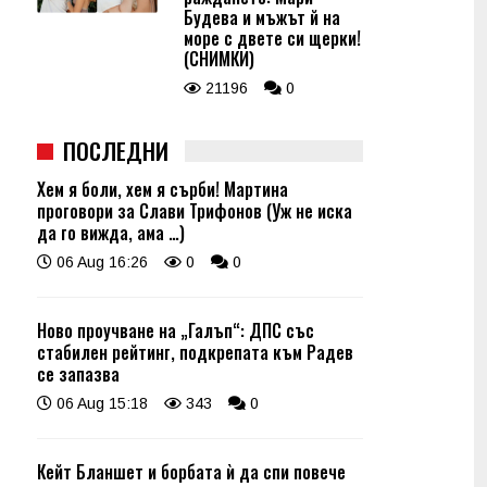
Будева и мъжът й на
море с двете си щерки!
(СНИМКИ)
21196
0
ПОСЛЕДНИ
Хем я боли, хем я сърби! Мартина
проговори за Слави Трифонов (Уж не иска
да го вижда, ама …)
06 Aug 16:26
0
0
Ново проучване на „Галъп“: ДПС със
стабилен рейтинг, подкрепата към Радев
се запазва
06 Aug 15:18
343
0
Кейт Бланшет и борбата ѝ да спи повече