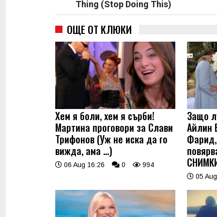
Thing (Stop Doing This)
ОЩЕ ОТ КЛЮКИ
Хем я боли, хем я сърби!
Защо л
Мартина проговори за Слави
Айлин 
Трифонов (Уж не иска да го
Фарид, 
вижда, ама …)
повярв
СНИМК
06 Aug 16:26
0
994
05 Aug