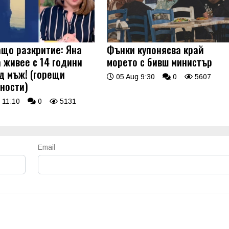
що разкритие: Яна
Фънки купонясва край
 живее с 14 години
морето с бивш министър
д мъж! (горещи
05 Aug 9:30
0
5607
ности)
 11:10
0
5131
Email