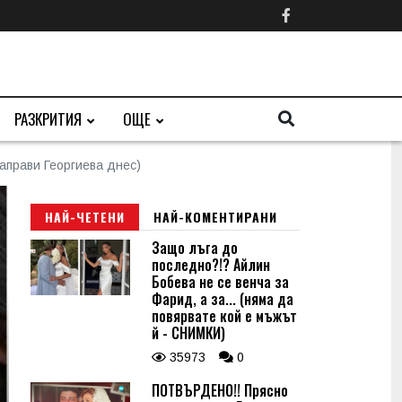
РАЗКРИТИЯ
ОЩЕ
направи Георгиева днес)
НАЙ-ЧЕТЕНИ
НАЙ-КОМЕНТИРАНИ
Защо лъга до
последно?!? Айлин
Бобева не се венча за
Фарид, а за... (няма да
повярвате кой е мъжът
й - СНИМКИ)
35973
0
ПОТВЪРДЕНО!! Прясно