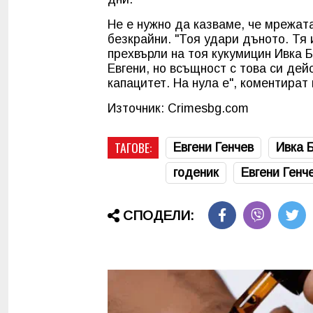
Не е нужно да казваме, че мрежата
безкрайни. "Тоя удари дъното. Тя и
прехвърли на тоя кукумицин Ивка Б
Евгени, но всъщност с това си дей
капацитет. На нула е", коментират 
Източник: Crimesbg.com
ТАГОВЕ:
Евгени Генчев
Ивка 
годеник
Евгени Генч
СПОДЕЛИ: