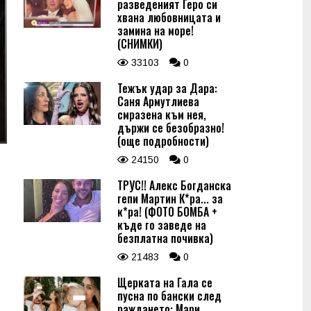
разведеният Геро си
хвана любовницата и
замина на море!
(СНИМКИ)
33103
0
Тежък удар за Дара:
Саня Армутлиева
смразена към нея,
държи се безобразно!
(още подробности)
24150
0
ТРУС!! Алекс Богданска
гепи Мартин К*ра... за
к*ра! (ФОТО БОМБА +
къде го заведе на
безплатна почивка)
21483
0
Щерката на Гала се
пусна по бански след
раждането: Мари