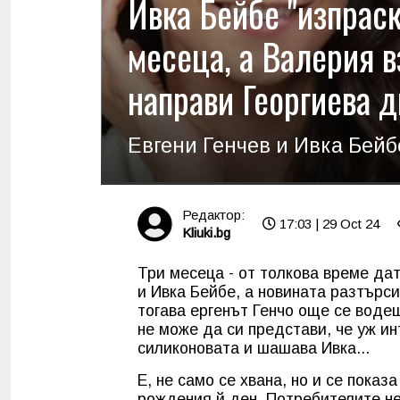
Ивка Бейбе "изпраск
месеца, а Валерия в
направи Георгиева д
Евгени Генчев и Ивка Бейбе
Редактор:
17:03 | 29 Oct 24
Kliuki.bg
Три месеца - от толкова време да
и Ивка Бейбе, а новината разтърси
тогава ергенът Генчо още се водеш
не може да си представи, че уж ин
силиконовата и шашава Ивка...
Е, не само се хвана, но и се показ
рождения й ден. Потребителите не