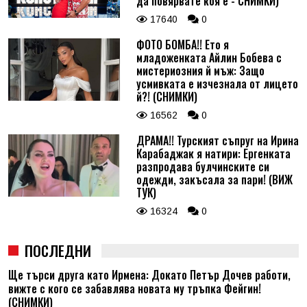
да повярвате коя е - СНИМКИ)
17640
0
ФОТО БОМБА!! Ето я
младоженката Айлин Бобева с
мистериозния й мъж: Защо
усмивката е изчезнала от лицето
й?! (СНИМКИ)
16562
0
ДРАМА!! Турският съпруг на Ирина
Карабаджак я натири: Ергенката
разпродава булчинските си
одежди, закъсала за пари! (ВИЖ
ТУК)
16324
0
ПОСЛЕДНИ
Ще търси друга като Ирмена: Докато Петър Дочев работи,
вижте с кого се забавлява новата му тръпка Фейгин!
(СНИМКИ)