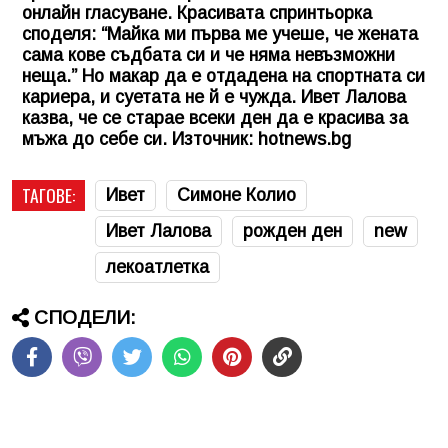
онлайн гласуване. Красивата спринтьорка
споделя: “Майка ми първа ме учеше, че жената
сама кове съдбата си и че няма невъзможни
неща.” Но макар да е отдадена на спортната си
кариера, и суетата не й е чужда. Ивет Лалова
казва, че се старае всеки ден да е красива за
мъжа до себе си. Източник: hotnews.bg
ТАГОВЕ:
Ивет
Симоне Колио
Ивет Лалова
рожден ден
new
лекоатлетка
СПОДЕЛИ: