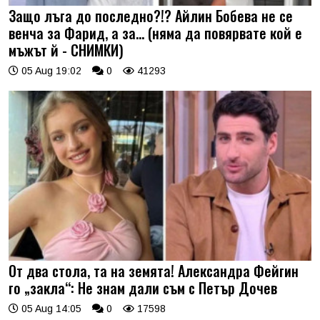
Защо лъга до последно?!? Айлин Бобева не се
венча за Фарид, а за... (няма да повярвате кой е
мъжът й - СНИМКИ)
05 Aug 19:02
0
41293
От два стола, та на земята! Александра Фейгин
го „закла“: Не знам дали съм с Петър Дочев
05 Aug 14:05
0
17598