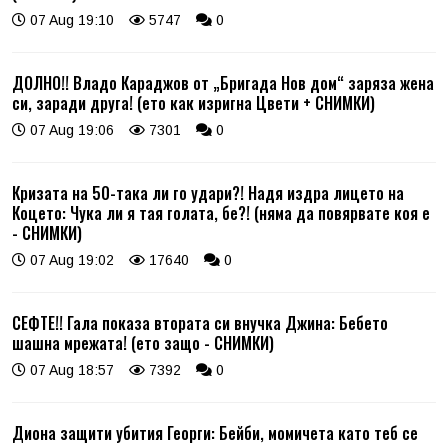
07 Aug 19:10
5747
0
ДОЛНО!! Владо Караджов от „Бригада Нов дом“ заряза жена
си, заради друга! (ето как изригна Цвети + СНИМКИ)
07 Aug 19:06
7301
0
Кризата на 50-така ли го удари?! Надя издра лицето на
Коцето: Чука ли я тая голата, бе?! (няма да повярвате коя е
- СНИМКИ)
07 Aug 19:02
17640
0
СЕФТЕ!! Гала показа втората си внучка Джина: Бебето
шашна мрежата! (ето защо - СНИМКИ)
07 Aug 18:57
7392
0
Диона защити убития Георги: Бейби, момичета като теб се