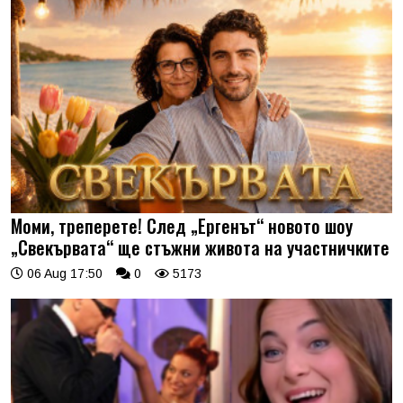
Моми, треперете! След „Ергенът“ новото шоу
„Свекървата“ ще стъжни живота на участничките
06 Aug 17:50
0
5173