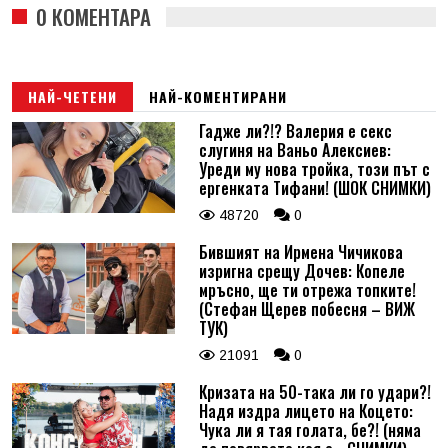
0 КОМЕНТАРА
НАЙ-ЧЕТЕНИ
НАЙ-КОМЕНТИРАНИ
Гадже ли?!? Валерия е секс
слугиня на Ваньо Алексиев:
Уреди му нова тройка, този път с
ергенката Тифани! (ШОК СНИМКИ)
48720
0
Бившият на Ирмена Чичикова
изригна срещу Дочев: Копеле
мръсно, ще ти отрежа топките!
(Стефан Щерев побесня – ВИЖ
ТУК)
21091
0
Кризата на 50-така ли го удари?!
Надя издра лицето на Коцето:
Чука ли я тая голата, бе?! (няма