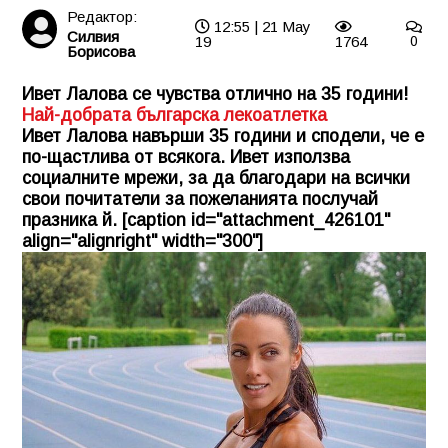
Редактор:
12:55 | 21 May
Силвия
19
1764
0
Борисова
Ивет Лалова се чувства отлично на 35 години!
Най-добрата българска лекоатлетка
Ивет Лалова навърши 35 години и сподели, че е
по-щастлива от всякога. Ивет използва
социалните мрежи, за да благодари на всички
свои почитатели за пожеланията послучай
празника й. [caption id="attachment_426101"
align="alignright" width="300"]