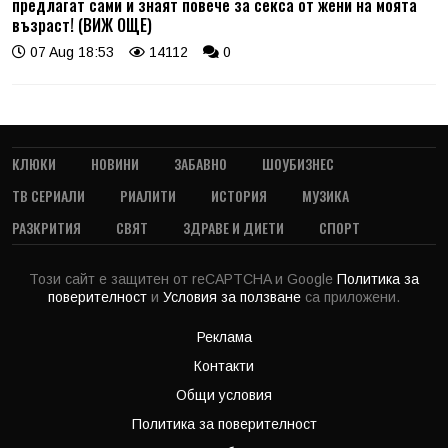
предлагат сами и знаят повече за секса от жени на моята
възраст! (ВИЖ ОЩЕ)
07 Aug 18:53
14112
0
КЛЮКИ
НОВИНИ
ЗАБАВНО
ШОУБИЗНЕС
ТВ СЕРИАЛИ
РИАЛИТИ
ИСТОРИЯ
МУЗИКА
РАЗКРИТИЯ
СВЯТ
ЗДРАВЕ И ДИЕТИ
СПОРТ
Този сайт е защитен от reCAPTCHA и Google
Политика за
поверителност
и
Условия за ползване
са приложени.
Реклама
Контакти
Общи условия
Политика за поверителност