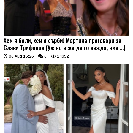
Хем я боли, хем я сърби! Мартина проговори за
Слави Трифонов (Уж не иска да го вижда, ама …)
06 Aug 16:26
0
14952