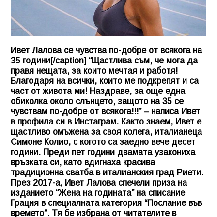
Ивет Лалова се чувства по-добре от всякога на
35 години[/caption] “Щастлива съм, че мога да
правя нещата, за които мечтая и работя!
Благодаря на всички, които ме подкрепят и са
част от живота ми! Наздраве, за още една
обиколка около слънцето, защото на 35 се
чувствам по-добре от всякога!!!” – написа Ивет
в профила си в Инстаграм. Както знаем, Ивет е
щастливо омъжена за своя колега, италианеца
Симоне Колио, с когото са заедно вече десет
години. Преди пет години двамата узакониха
връзката си, като вдигнаха красива
традиционна сватба в италианския град Риети.
През 2017-а, Ивет Лалова спечели приза на
изданието “Жена на годината” на списание
Грация в специалната категория “Послание във
времето”. Тя бе избрана от читателите в