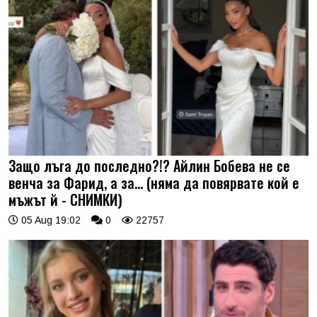
Защо лъга до последно?!? Айлин Бобева не се
венча за Фарид, а за... (няма да повярвате кой е
мъжът й - СНИМКИ)
05 Aug 19:02
0
22757