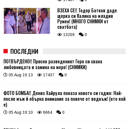
ВЗЕХА СЕ!! Тодор Батков даде
щерка си Калина на младия
Румен! (МНОГО СНИМКИ от
сватбата)
13209
0
ПОСЛЕДНИ
ПОТВЪРДЕНО!! Прясно разведеният Геро си хвана
любовницата и замина на море! (СНИМКИ)
05 Aug 19:13
17437
0
ФОТО БОМБА!! Дениз Хайрула показа новото си гадже: Най-
после мъж й обърна внимание за повече от веднъж! (ето кой
е)
05 Aug 19:10
6664
0