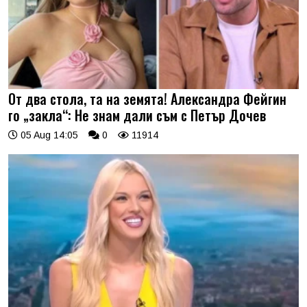
От два стола, та на земята! Александра Фейгин
го „закла“: Не знам дали съм с Петър Дочев
05 Aug 14:05
0
11914