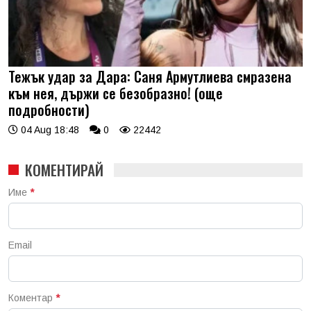
Тежък удар за Дара: Саня Армутлиева смразена
към нея, държи се безобразно! (още
подробности)
04 Aug 18:48
0
22442
КОМЕНТИРАЙ
Име
*
Email
Коментар
*