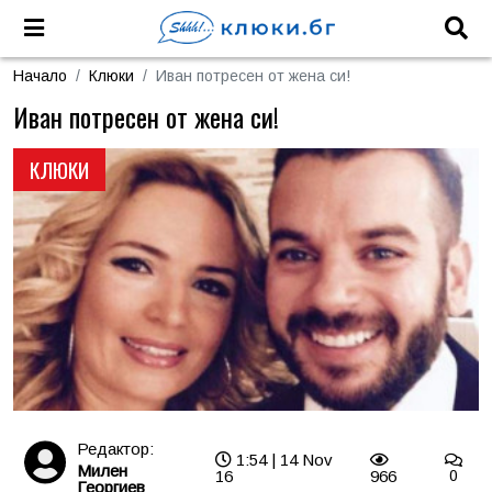
Начало
Клюки
Иван потресен от жена си!
Иван потресен от жена си!
КЛЮКИ
Редактор:
1:54 | 14 Nov
Милен
16
966
0
Георгиев