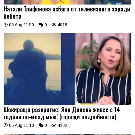
Натали Трифонова избяга от телевизията заради
бебето
05 Aug 11:50
0
4018
Шокиращо разкритие: Яна Донева живее с 14
години по-млад мъж! (горещи подробности)
05 Aug 11:10
0
4102