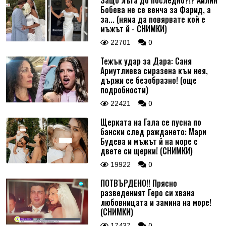
Бобева не се венча за Фарид, а
за... (няма да повярвате кой е
мъжът й - СНИМКИ)
22701
0
Тежък удар за Дара: Саня
Армутлиева смразена към нея,
държи се безобразно! (още
подробности)
22421
0
Щерката на Гала се пусна по
бански след раждането: Мари
Будева и мъжът й на море с
двете си щерки! (СНИМКИ)
19922
0
ПОТВЪРДЕНО!! Прясно
разведеният Геро си хвана
любовницата и замина на море!
(СНИМКИ)
17437
0