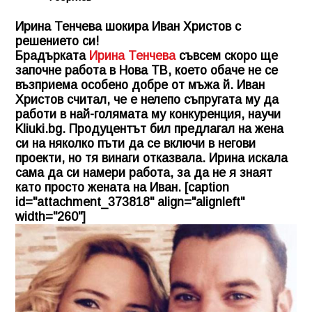
Ирина Тенчева шокира Иван Христов с
решението си!
Брадърката
Ирина Тенчева
съвсем скоро ще
започне работа в Нова ТВ, което обаче не се
възприема особено добре от мъжа й. Иван
Христов считал, че е нелепо съпругата му да
работи в най-голямата му конкуренция, научи
Kliuki.bg
. Продуцентът бил предлагал на жена
си на няколко пъти да се включи в негови
проекти, но тя винаги отказвала. Ирина искала
сама да си намери работа, за да не я знаят
като просто жената на Иван. [caption
id="attachment_373818" align="alignleft"
width="260"]