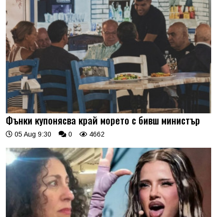
Фънки купонясва край морето с бивш министър
05 Aug 9:30
0
4662