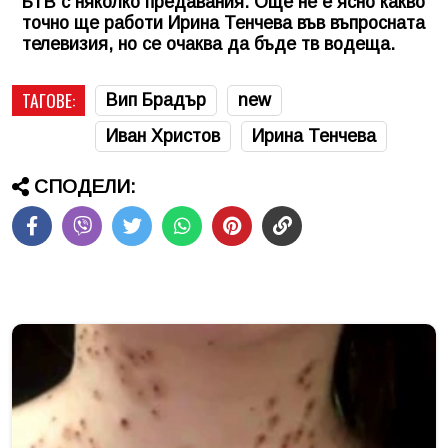
БТВ с няколко предавания. Още не е ясно какво
точно ще работи Ирина Тенчева във въпросната
телевизия, но се очаква да бъде тв водеща.
ТАГОВЕ:
Вип Брадър
new
Иван Христов
Ирина Тенчева
СПОДЕЛИ: