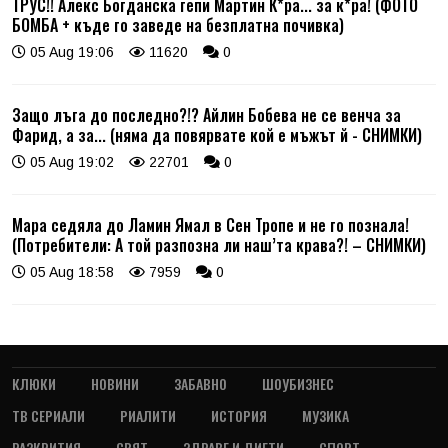
ТРУС!! Алекс Богданска гепи Мартин К*ра... за к*ра! (ФОТО
БОМБА + къде го заведе на безплатна почивка)
05 Aug 19:06
11620
0
Защо лъга до последно?!? Айлин Бобева не се венча за
Фарид, а за... (няма да повярвате кой е мъжът й - СНИМКИ)
05 Aug 19:02
22701
0
Мара седяла до Ламин Ямал в Сен Тропе и не го познала!
(Потребители: А той разпозна ли наш’та крава?! – СНИМКИ)
05 Aug 18:58
7959
0
КЛЮКИ
НОВИНИ
ЗАБАВНО
ШОУБИЗНЕС
ТВ СЕРИАЛИ
РИАЛИТИ
ИСТОРИЯ
МУЗИКА
РАЗКРИТИЯ
СВЯТ
ЗДРАВЕ И ДИЕТИ
СПОРТ