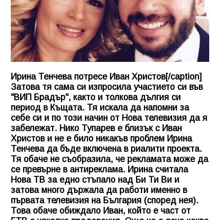
Ирина Тенчева потресе Иван Христов[/caption]
Затова тя сама си изпросила участието си във
"ВИП Брадър", както и толкова дългия си
период в Къщата. Тя искала да напомни за
себе си и по този начин от Нова телевизия да я
забележат. Нико Тупарев е близък с Иван
Христов и не е било никакъв проблем Ирина
Тенчева да бъде включена в риалити проекта.
Тя обаче не съобразила, че рекламата може да
се превърне в антиреклама. Ирина считала
Нова ТВ за едно стъпало над Би Ти Ви и
затова много държала да работи именно в
първата телевизия на България (според нея).
Това обаче обиждало Иван, който е част от