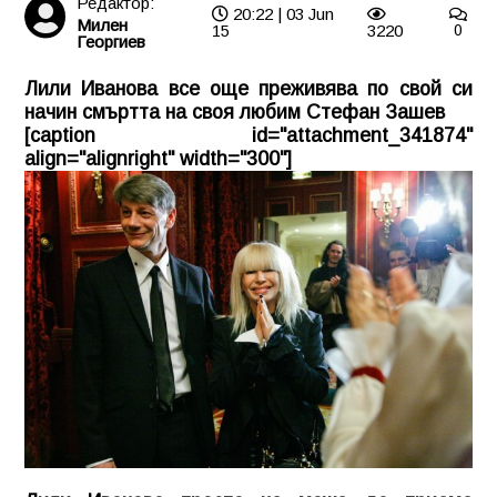
Редактор:
20:22 | 03 Jun
Милен
15
3220
0
Георгиев
Лили Иванова все още преживява по свой си
начин смъртта на своя любим Стефан Зашев
[caption id="attachment_341874"
align="alignright" width="300"]