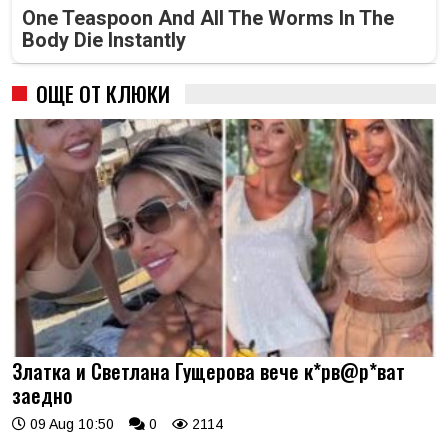
One Teaspoon And All The Worms In The
Body Die Instantly
ОЩЕ ОТ КЛЮКИ
Златка и Светлана Гущерова вече к*рв@р*ват
заедно
09 Aug 10:50
0
2114