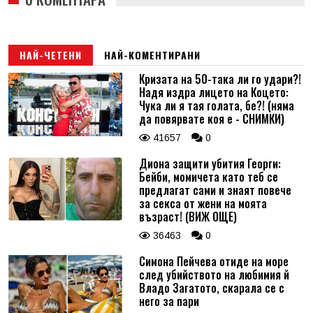
НАЙ-ЧЕТЕНИ
НАЙ-КОМЕНТИРАНИ
Кризата на 50-така ли го удари?!
Надя издра лицето на Коцето:
Чука ли я тая голата, бе?! (няма
да повярвате коя е - СНИМКИ)
41657
0
Диона защити убития Георги:
Бейби, момичета като теб се
предлагат сами и знаят повече
за секса от жени на моята
възраст! (ВИЖ ОЩЕ)
36463
0
Симона Пейчева отиде на море
след убийството на любимия й
Владо Загатото, скарала се с
него за пари