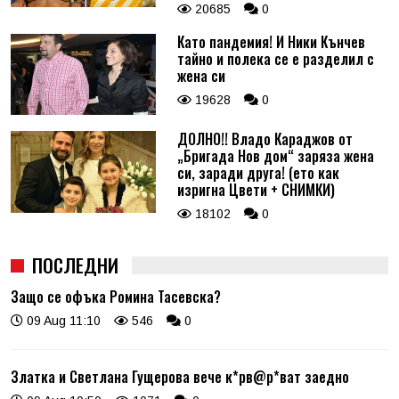
20685
0
Като пандемия! И Ники Кънчев
тайно и полека се е разделил с
жена си
19628
0
ДОЛНО!! Владо Караджов от
„Бригада Нов дом“ заряза жена
си, заради друга! (ето как
изригна Цвети + СНИМКИ)
18102
0
ПОСЛЕДНИ
Защо се офъка Ромина Тасевска?
09 Aug 11:10
546
0
Златка и Светлана Гущерова вече к*рв@р*ват заедно