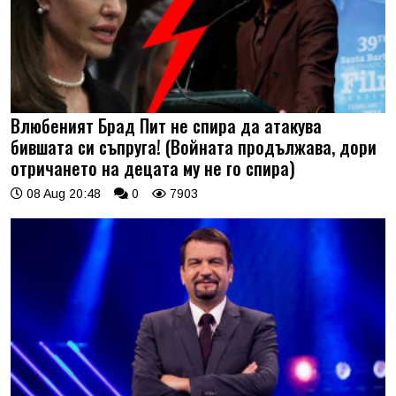
Влюбеният Брад Пит не спира да атакува
бившата си съпруга! (Войната продължава, дори
отричането на децата му не го спира)
08 Aug 20:48
0
7903