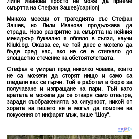
Лили Иванова просто не може да приеме
смъртта на Стефан Зашев[/caption]
Минаха месеци от трагедията със Стефан
Зашев, но Лили Иванова продължава да
страда. Ново разкритие за смъртта на нейния
мениджър буквално я обляло в сълзи, научи
Kliuki.bg
. Оказва се, че той днес е можело да
бъде сред нас, ако не се е стигнало до
злощастно стечение на обстоятелствата.
Стефан е умирал пред няколко човека, които
не са можели да сторят нищо и само са
гледали как се гърчи. Той е работел в бюрю за
получаване и изпращане на пари. Тъй като
вратата е можела да се отваря само отвътре,
заради съображенията за сигурност, никой от
хората на гишето не е могъл да помогне на
покусения от инфаркт мъж, пише "Шоу".