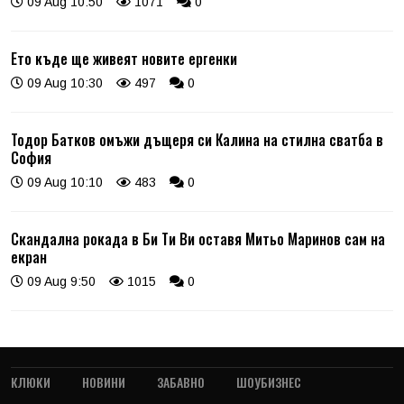
09 Aug 10:50
1071
0
Ето къде ще живеят новите ергенки
09 Aug 10:30
497
0
Тодор Батков омъжи дъщеря си Калина на стилна сватба в
София
09 Aug 10:10
483
0
Скандална рокада в Би Ти Ви оставя Митьо Маринов сам на
екран
09 Aug 9:50
1015
0
КЛЮКИ
НОВИНИ
ЗАБАВНО
ШОУБИЗНЕС