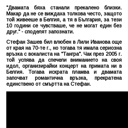
"Двамата бяха станали прекалено близки.
Макар да не се виждаха толкова често, защото
той живееше в Белгия, а тя в България, за тези
10 години се чувстваше, че не могат един без
друг." - споделят запознати.
Стефан Зашев бил влюбен в Лили Иванова още
от края на 70-те г., но тогава тя имала сериозна
връзка с вокалиста на "Тангра". Чак през 2005 г.
той успява да спечели вниманието на своя
идол, организирайки концерт на примата ни в
Белгия. Тогава искрата пламва и двамата
започват романтична връзка, прекратена
единствено от смъртта на Стефан.