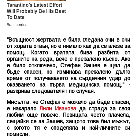
"Всъщност жертвата е била гледана очи в очи
от хората отвън, но е нямало как да се влезе за
помощ. Когато вратата бива разбита от
органите на реда, вече е прекалено късно. Ако
е било отключено, Стефан Зашев е щял да
бъде спасен, но изминава прекалено дълго
време от получаването на сърдечния удар до
оказването на първа медицинска помощ." -
разкрива следователят по случая.
Мисълта, че Стефан е можело да бъде спасен,
е накарало
Лили Иванова
да страда за своя
любим още повече. Певицата често плачела,
сещайки се за Зашев, защото това бил мъжът,
с когото тя е споделяла и най-личните си
помисли.