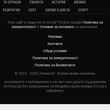
ТВ СЕРИАЛИ
РИАЛИТИ
ИСТОРИЯ
МУЗИКА
РАЗКРИТИЯ
СВЯТ
ЗДРАВЕ И ДИЕТИ
СПОРТ
Този сайт е защитен от reCAPTCHA и Google
Политика за
поверителност
и
Условия за ползване
са приложени.
Реклама
Контакти
Общи условия
Политика за поверителност
Политика за бисквитките
© 2013 - 2026 | Клюки.БГ. Всички права запазени.
зползването и публикуването на част или цялото съдържание
на Kliuki.bg без разрешение на Медийна група Асмара ЕООД е
забранено.