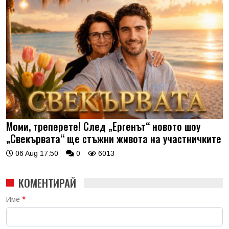
Моми, треперете! След „Ергенът“ новото шоу
„Свекървата“ ще стъжни живота на участничките
06 Aug 17:50
0
6013
КОМЕНТИРАЙ
Име
*