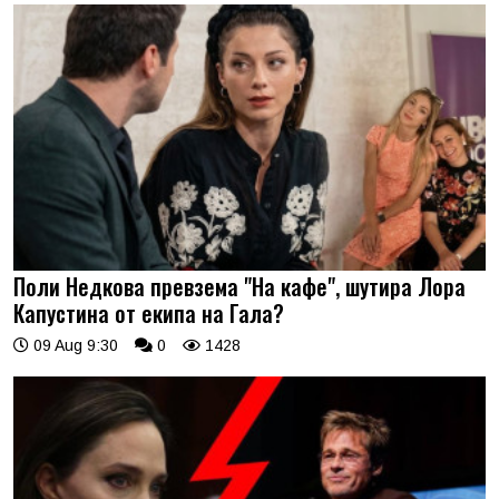
Поли Недкова превзема "На кафе", шутира Лора
Капустина от екипа на Гала?
09 Aug 9:30
0
1428