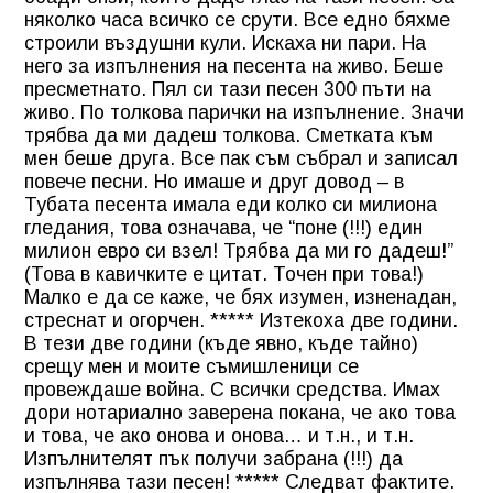
няколко часа всичко се срути. Все едно бяхме
строили въздушни кули. Искаха ни пари. На
него за изпълнения на песента на живо. Беше
пресметнато. Пял си тази песен 300 пъти на
живо. По толкова парички на изпълнение. Значи
трябва да ми дадеш толкова. Сметката към
мен беше друга. Все пак съм събрал и записал
повече песни. Но имаше и друг довод – в
Тубата песента имала еди колко си милиона
гледания, това означава, че “поне (!!!) един
милион евро си взел! Трябва да ми го дадеш!”
(Това в кавичките е цитат. Точен при това!)
Малко е да се каже, че бях изумен, изненадан,
стреснат и огорчен. ***** Изтекоха две години.
В тези две години (къде явно, къде тайно)
срещу мен и моите съмишленици се
провеждаше война. С всички средства. Имах
дори нотариално заверена покана, че ако това
и това, че ако онова и онова… и т.н., и т.н.
Изпълнителят пък получи забрана (!!!) да
изпълнява тази песен! ***** Следват фактите.