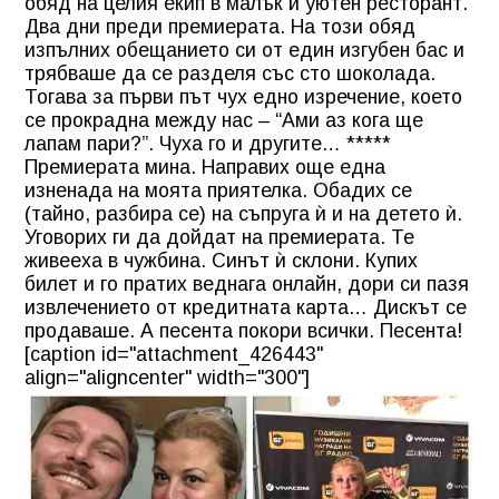
обяд на целия екип в малък и уютен ресторант.
Два дни преди премиерата. На този обяд
изпълних обещанието си от един изгубен бас и
трябваше да се разделя със сто шоколада.
Тогава за първи път чух едно изречение, което
се прокрадна между нас – “Ами аз кога ще
лапам пари?”. Чуха го и другите… *****
Премиерата мина. Направих още една
изненада на моята приятелка. Обадих се
(тайно, разбира се) на съпруга ѝ и на детето ѝ.
Уговорих ги да дойдат на премиерата. Те
живееха в чужбина. Синът ѝ склони. Купих
билет и го пратих веднага онлайн, дори си пазя
извлечението от кредитната карта… Дискът се
продаваше. А песента покори всички. Песента!
[caption id="attachment_426443"
align="aligncenter" width="300"]