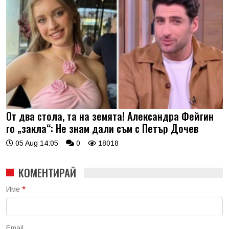
От два стола, та на земята! Александра Фейгин
го „закла“: Не знам дали съм с Петър Дочев
05 Aug 14:05
0
18018
КОМЕНТИРАЙ
Име
*
Email