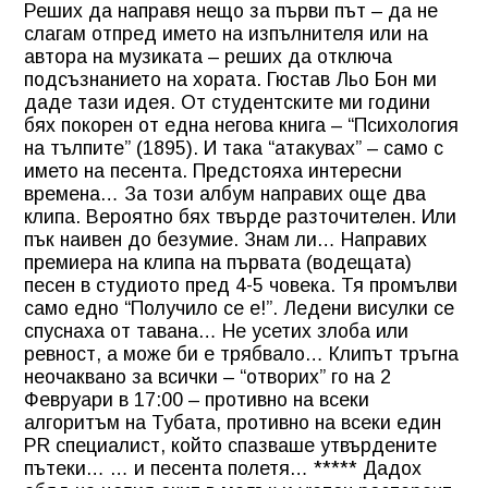
Реших да направя нещо за първи път – да не
слагам отпред името на изпълнителя или на
автора на музиката – реших да отключа
подсъзнанието на хората. Гюстав Льо Бон ми
даде тази идея. От студентските ми години
бях покорен от една негова книга – “Психология
на тълпите” (1895). И така “атакувах” – само с
името на песента. Предстояха интересни
времена… За този албум направих още два
клипа. Вероятно бях твърде разточителен. Или
пък наивен до безумие. Знам ли… Направих
премиера на клипа на първата (водещата)
песен в студиото пред 4-5 човека. Тя промълви
само едно “Получило се е!”. Ледени висулки се
спуснаха от тавана… Не усетих злоба или
ревност, а може би е трябвало… Клипът тръгна
неочаквано за всички – “отворих” го на 2
Февруари в 17:00 – противно на всеки
алгоритъм на Тубата, противно на всеки един
PR специалист, който спазваше утвърдените
пътеки… … и песента полетя… ***** Дадох