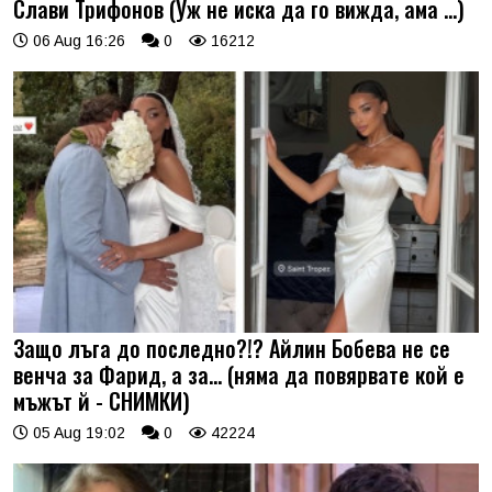
Слави Трифонов (Уж не иска да го вижда, ама …)
06 Aug 16:26
0
16212
Защо лъга до последно?!? Айлин Бобева не се
венча за Фарид, а за... (няма да повярвате кой е
мъжът й - СНИМКИ)
05 Aug 19:02
0
42224