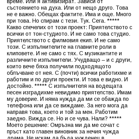
време. Или я активизират. Зависи от
състоянието на духа. Или от нещо друго. Това
не е важно. Обещах фактите. Има и още. Много
при това. Но спирам с тези. Тук. Сега. *****
Какво спечелих от този проект: Приятелството с
всички от тон-студиото. И не само това студио.
Приятелството с филмовия екип. И не само
този. С изпълнителите на главните роли в
клиповете. И не само с тях. С музикантите и
различните изпълнители. Учудващо – и с други,
които вече бяха получили подходящото
облъчване от нея. С (почти) всички работихме и
работим и по други проекти. И това е видно. И
достойно. ***** С изпълнителя на водещата
песен изградихме невидимо приятелство. Имам
му доверие. И няма нужда да ми се обажда по
телефона или да се виждаме. За него мога да
направя това, което и той за мен. Работим
заедно. Вижда се. Но и се чува. Нали? *****
Моето решение: Омръзна ми да ме сочат с
пръст като главен виновник за нечия чужда
драма. Не искам да бъда чужденец в