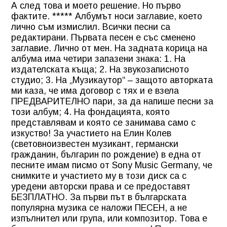
А след това и моето решение. Но първо
фактите. ***** Албумът носи заглавие, което
лично съм измислил. Всички песни са
редактирани. Първата песен е със сменено
заглавие. Лично от мен. На задната корица на
албума има четири запазени знака: 1. На
издателската къща; 2. На звукозаписното
студио; 3. На „Музикаутор“ – защото авторката
ми каза, че има договор с тях и е взела
ПРЕДВАРИТЕЛНО пари, за да напише песни за
този албум; 4. На фондацията, която
представлявам и която се занимава само с
изкуство! За участието на Елин Колев
(световноизвестен музикант, германски
гражданин, българин по рождение) в една от
песните имам писмо от Sony Music Germany, че
снимките и участието му в този диск са с
уредени авторски права и се предоставят
БЕЗПЛАТНО. За първи път в българската
популярна музика се наложи ПЕСЕН, а не
изпълнител или група, или композитор. Това е