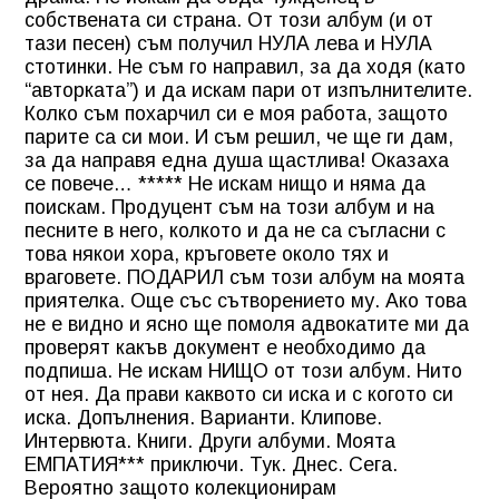
собствената си страна. От този албум (и от
тази песен) съм получил НУЛА лева и НУЛА
стотинки. Не съм го направил, за да ходя (като
“авторката”) и да искам пари от изпълнителите.
Колко съм похарчил си е моя работа, защото
парите са си мои. И съм решил, че ще ги дам,
за да направя една душа щастлива! Оказаха
се повече… ***** Не искам нищо и няма да
поискам. Продуцент съм на този албум и на
песните в него, колкото и да не са съгласни с
това някои хора, кръговете около тях и
враговете. ПОДАРИЛ съм този албум на моята
приятелка. Още със сътворението му. Ако това
не е видно и ясно ще помоля адвокатите ми да
проверят какъв документ е необходимо да
подпиша. Не искам НИЩО от този албум. Нито
от нея. Да прави каквото си иска и с когото си
иска. Допълнения. Варианти. Клипове.
Интервюта. Книги. Други албуми. Моята
ЕМПАТИЯ*** приключи. Тук. Днес. Сега.
Вероятно защото колекционирам