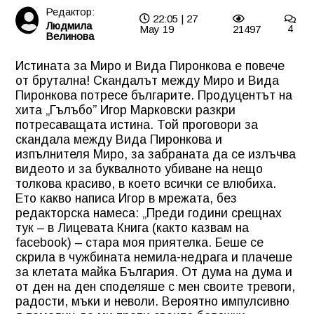
Редактор:
22:05 | 27
Людмила
May 19
21497
4
Велинова
Истината за Миро и Вида Пиронкова е повече
от брутална! Скандалът между Миро и Вида
Пиронкова потресе българите. Продуцентът на
хита „Гълъбо” Игор Марковски разкри
потресаващата истина. Той проговори за
скандала между Вида Пиронкова и
изпълнителя Миро, за забраната да се излъчва
видеото и за буквалното убиване на нещо
толкова красиво, в което всички се влюбиха.
Ето какво написа Игор в мрежата, без
редакторска намеса: „Преди години срещнах
тук – в Лицевата Книга (както казвам на
facebook) – стара моя приятелка. Беше се
скрила в чужбината немила-недрага и плачеше
за клетата майка България. От дума на дума и
от ден на ден споделяше с мен своите тревоги,
радости, мъки и неволи. Вероятно импулсивно