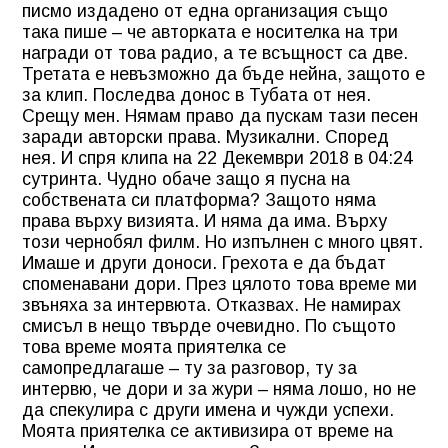
писмо издадено от една организация също
така пише – че авторката е носителка на три
награди от това радио, а те всъщност са две.
Третата е невъзможно да бъде нейна, защото е
за клип. Последва донос в Тубата от нея.
Срещу мен. Нямам право да пускам тази песен
заради авторски права. Музикални. Според
нея. И спря клипа на 22 Декември 2018 в 04:24
сутринта. Чудно обаче защо я пусна на
собствената си платформа? Защото няма
права върху визията. И няма да има. Върху
този чернобял филм. Но изпълнен с много цвят.
Имаше и други доноси. Грехота е да бъдат
споменавани дори. През цялото това време ми
звъняха за интервюта. Отказвах. Не намирах
смисъл в нещо твърде очевидно. По същото
това време моята приятелка се
самопредлагаше – ту за разговор, ту за
интервю, че дори и за жури – няма лошо, но не
да спекулира с други имена и чужди успехи.
Моята приятелка се активизира от време на