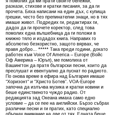
я помолих да ми прати своите бележки,
разкази, стихове и кратки писания, за да ги
прочета. Бяха написани на един дъх, с купища
грешки, често без препинателни знаци, но в тях
имаше живот. Подредих ги, редактирах ги,
дадох да ги прочете коректор, след това
помолих една вълшебница да ги положи в
книжно тяло и издадох книга. Направих го
абсолютно безкористно, защото вярвах, че
правя добро… ***** Така преди години, докато
работех към Voice Of America – Europe (Войс
Оф Америка – Юръп), ме помолиха от
Вашингтон да пратя български песни, които да
преслушат и евентуално да пуснат по радиото.
По онова време в ефира над България имаше
“Хоризонт“ и “Христо Ботев”. VOA-Europe
започна да излъчва музика и кратки новини и
беше единственото чуждо радио. От
редакцията зад Океана имаха само едно
условие – да се пее на английски. Бързо събрах
различни песни и ги пратих, като специално
обърнах внимание на две от тях. Едната беше