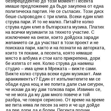
безпрецедентно до този момент! Песента
имаше предложение да бъде закупена от една
политическа партия. Не се съгласих. Този диск
беше съпроводен с три клипа. Всеки един клип
струва пари. И то не малко. Питайте колко
струва един клип в българската музика. Платих
на всички музиканти за тяхното участие. С
изключение на онези, които дойдоха заради
желанието си да участват в този проект и не
поискаха пари, както и на познати на авторката,
които тя покани, а песента, която нямаше
място в албума и стои като прикрепена, дори
бе изпята от нея. Колко струва да наемеш
студио – има цени в Мрежата – вижте сами.
Вижте колко струва всеки един музикант. Ами
аранжиментът? Един от изпълнителите ми се
обади една нощ и ме попита дали съм сигурен,
че искам да му дам толкова пари. Извиних се,
че не мога да му дам много повече и той
разбра, че говоря сериозно. От време на време
ме пита няма ли песен за него и че ще дойде
да пее дори да е болен. Песента получи