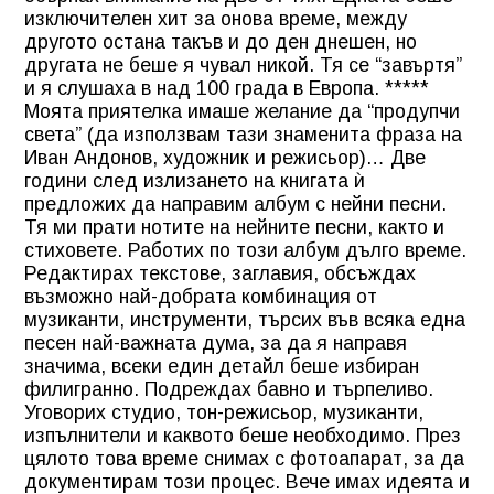
изключителен хит за онова време, между
другото остана такъв и до ден днешен, но
другата не беше я чувал никой. Тя се “завъртя”
и я слушаха в над 100 града в Европа. *****
Моята приятелка имаше желание да “продупчи
света” (да използвам тази знаменита фраза на
Иван Андонов, художник и режисьор)… Две
години след излизането на книгата ѝ
предложих да направим албум с нейни песни.
Тя ми прати нотите на нейните песни, както и
стиховете. Работих по този албум дълго време.
Редактирах текстове, заглавия, обсъждах
възможно най-добрата комбинация от
музиканти, инструменти, търсих във всяка една
песен най-важната дума, за да я направя
значима, всеки един детайл беше избиран
филигранно. Подреждах бавно и търпеливо.
Уговорих студио, тон-режисьор, музиканти,
изпълнители и каквото беше необходимо. През
цялото това време снимах с фотоапарат, за да
документирам този процес. Вече имах идеята и