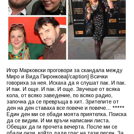
Игор Марковски проговори за скандала между
Миро и Вида Пиронкова[/caption] Всички
говориха за нея. Искаха да я слушат пак. И пак.
И пак. И още. И пак. И още. Звучеше от всяка
кола, от всяко заведение, по всяко радио,
започна да се превръща в хит. Зрителите от
ден на ден ставаха все повече и повече… *****
Един ден ми се обади моята приятелка. Поиска
да се видим. И ми връчи написани листа.
Обещах да ги прочета вечерта. После ми се
обади онзи, който даде глас на тази песен. За