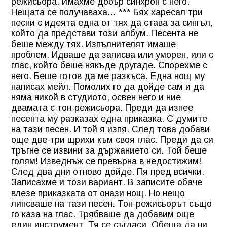
режисьора. Имахме добър синхрон с него.
Нещата се получаваха… *** Бях харесал три
песни с идеята една от тях да става за сингъл,
който да представи този албум. Песента не
беше между тях. Изпълнителят имаше
проблем. Идваше да записва или уморен, или с
глас, който беше някъде другаде. Спорехме с
него. Беше готов да ме разкъса. Една нощ му
написах мейл. Помолих го да дойде сам и да
няма никой в студиото, освен него и ние
двамата с тон-режисьора. Преди да изпее
песента му разказах една приказка. С думите
на тази песен. И той я изпя. След това добави
още две-три щрихи към своя глас. Преди да си
тръгне се извини за държанието си. Той беше
голям! Изведнъж се превърна в недостижим!
След два дни отново дойде. Пя пред всички.
Записахме и този вариант. В записите обаче
влезе приказката от онази нощ. Но нещо
липсваше на тази песен. Тон-режисьорът също
го каза на глас. Трябваше да добавим още
един инструмент. Тя се съгласи. Обеща да ни