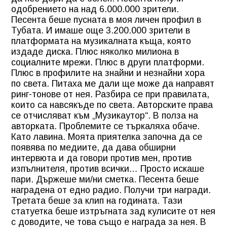
одобрението на над 6.000.000 зрители.
Песента беше пусната в моя личен профил в
Тубата. И имаше още 3.200.000 зрители в
платформата на музикалната къща, която
издаде диска. Плюс няколко милиона в
социалните мрежи. Плюс в други платформи.
Плюс в профилите на знайни и незнайни хора
по света. Питаха ме дали ще може да направят
ринг-тонове от нея. Разбира се при правилата,
които са навсякъде по света. Авторските права
се отчисляват към „Музикаутор“. В полза на
авторката. Проблемите се търкаляха обаче.
Като лавина. Моята приятелка започна да се
появява по медиите, да дава обширни
интервюта и да говори против мен, против
изпълнителя, против всички… Просто искаше
пари. Държеше ми/ни сметка. Песента беше
наградена от едно радио. Получи три награди.
Третата беше за клип на годината. Тази
статуетка беше изтръгната зад кулисите от нея
с доводите, че това също е награда за нея. В