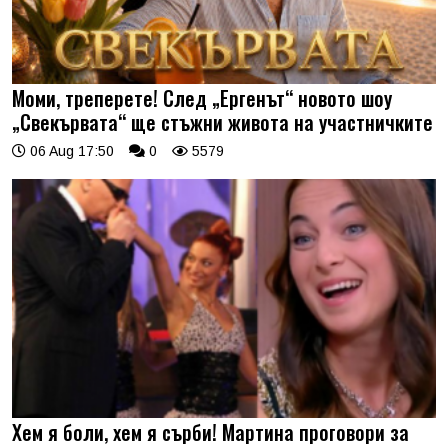
Моми, треперете! След „Ергенът“ новото шоу
„Свекървата“ ще стъжни живота на участничките
06 Aug 17:50
0
5579
Хем я боли, хем я сърби! Мартина проговори за