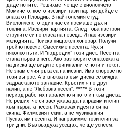
даде нотите. Решихме, че ще е виолончело.
Момичето, което изсвири тази партия дойде с
влака от Пловдив. В най-големия студ.
Виолончелото един час си поемаше дъх и
топлина. Изсвири партията. След това настрои
струните си по гласа на певеца. И пак изсвири
мелодията. Поиска нищожен хонорар. Получи
тройно повече. Смесихме песента. Чух я
няколко пъти. И “подредих” този диск. Песента
стана първа в него. Ако разтворите опаковката
на диска ще видите оригиналните ноти и текст.
Не знам с чия ръка са написани. Има спорове по
този въпрос. А в книжката към диска се вижда
задрасканото заглавие. Кръстих я по друг
начин, а не “Любовна песен”. ***** В този
период работих паралелно и по клип към диска.
Но реших, че си заслужава да направим и клип
към първата песен. Разказах идеята си на
екипа. Филмовият екип, а не музикалния.
Пуснах им песента. И направихме този клип за
три дни. Във въздуха усещах, че ще успеем.