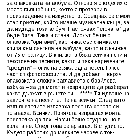
за опаковката на албума. Отново я споделих с
моята вълшебница, която я претвори в
произведение на изкуството. Срещнах се с мой
стар приятел, който имаше музикална къща, за
да издаде този албум. Настоявах “плочата” да
бъде бяла. Така и стана. Дискът беше с
опаковка “оригами”, картичка със снимка от
клипа към сингъла на албума, както и с книжка
от 75 страници. В книжката бяха всички ноти и
текстове на песните, както и така наречените
“кредити” – опис на всяка една песен. Плюс
част от фотографиите. И да добавя – върху
опаковката сложих заглавието с брайлова
азбука – за да могат и незрящите да разберат
какво държат в ръцете си… ***** Тя идваше на
записите на песните. Не на всички. След като
изпълнителите изпяваха песента хората си
тръгваха. Всички. Понякога изпращах моята
приятелка до тях. Навън беше студено, но в
колата не. След това се връщах. В студиото.
Където работих до малките часове с тон-