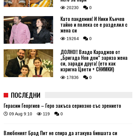
20230
0
Като пандемия! И Ники Кънчев
тайно и полека се е разделил с
жена си
19264
0
ДОЛНО!! Владо Караджов от
„Бригада Нов дом“ заряза жена
си, заради друга! (ето как
изригна Цвети + СНИМКИ)
17836
0
ПОСЛЕДНИ
Герасим Георгиев – Геро закъса сериозно със зрението
09 Aug 9:10
119
0
Влюбеният Брад Пит не спира да атакува бившата си