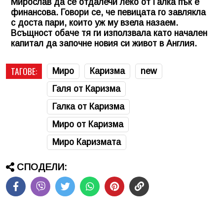
Мирослав да се отдалечи леко от Галка пък е
финансова. Говори се, че певицата го завлякла
с доста пари, които уж му взела назаем.
Всъщност обаче тя ги използвала като начален
капитал да започне новия си живот в Англия.
ТАГОВЕ:
Миро
Каризма
new
Галя от Каризма
Галка от Каризма
Миро от Каризма
Миро Каризмата
СПОДЕЛИ: