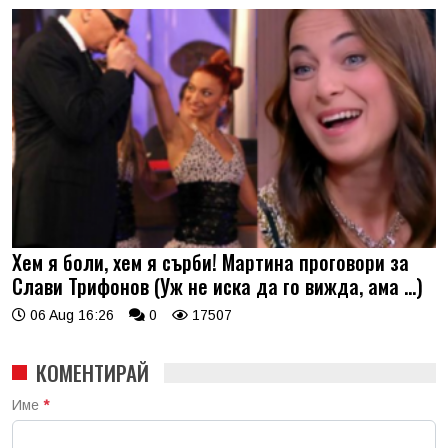
Хем я боли, хем я сърби! Мартина проговори за
Слави Трифонов (Уж не иска да го вижда, ама …)
06 Aug 16:26
0
17507
КОМЕНТИРАЙ
Име
*