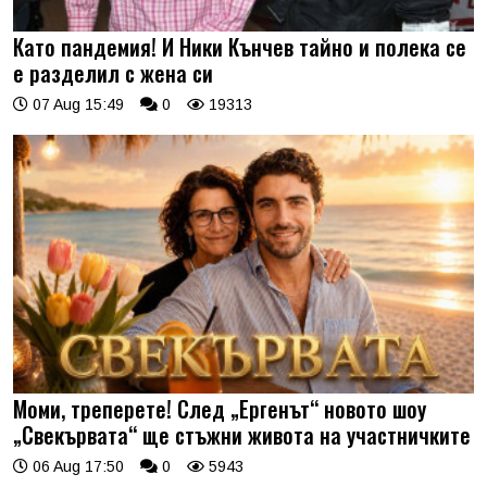
Като пандемия! И Ники Кънчев тайно и полека се
е разделил с жена си
07 Aug 15:49
0
19313
Моми, треперете! След „Ергенът“ новото шоу
„Свекървата“ ще стъжни живота на участничките
06 Aug 17:50
0
5943