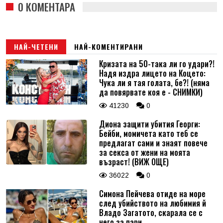
0 КОМЕНТАРА
НАЙ-ЧЕТЕНИ
НАЙ-КОМЕНТИРАНИ
Кризата на 50-така ли го удари?!
Надя издра лицето на Коцето:
Чука ли я тая голата, бе?! (няма
да повярвате коя е - СНИМКИ)
41230
0
Диона защити убития Георги:
Бейби, момичета като теб се
предлагат сами и знаят повече
за секса от жени на моята
възраст! (ВИЖ ОЩЕ)
36022
0
Симона Пейчева отиде на море
след убийството на любимия й
Владо Загатото, скарала се с
него за пари