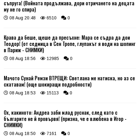
съпруга! (Войната продължава, дори отричането на децата
му не го спира)
08 Aug 20:48
6510
0
Крава да беше, щеше да пресъхне: Мара се съдра да дои
Теодор! (от седмица в Сен Тропе, глупакът я води на шопинг
в Париж - СНИМКИ)
08 Aug 18:56
12985
0
Мачото Сунай Ремзи ВТРЕЩИ: Светлана ме натиска, но аз се
скатавам! (още шокиращи подробности)
08 Aug 18:53
15113
0
Ох, какиното: Андреа заби млад руснак, след като с
българите не й провървя! (призна, че е влюбена в Игор -
СНИМКИ)
08 Aug 18:50
7161
0