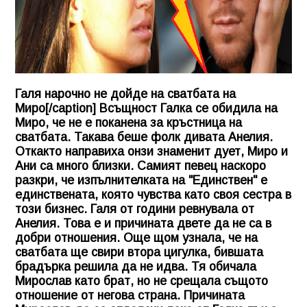
Галя нарочно не дойде на сватбата на
Миро[/caption] Всъщност Галка се обидила на
Миро, че не е поканена за кръстница на
сватбата. Такава беше фолк дивата Анелия.
Откакто направиха онзи знаменит дует, Миро и
Ани са много близки. Самият певец наскоро
разкри, че изпълнителката на "Единствен" е
единствената, която чувства като своя сестра в
този бизнес. Галя от години ревнувала от
Анелия. Това е и причината двете да не са в
добри отношения. Още щом узнала, че на
сватбата ще свири втора цигулка, бившата
брадърка решила да не идва. Тя обичала
Мирослав като брат, но не срещала същото
отношение от негова страна. Причината