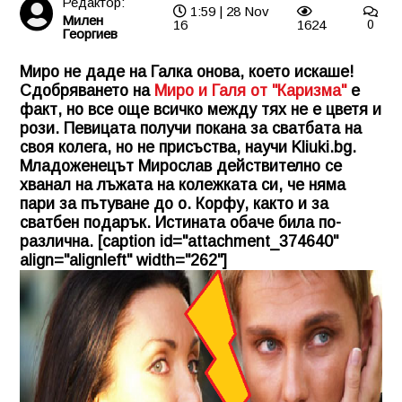
Редактор:
1:59 | 28 Nov
Милен
16
1624
0
Георгиев
Миро не даде на Галка онова, което искаше!
Сдобряването на
Миро и Галя от "Каризма"
е
факт, но все още всичко между тях не е цветя и
рози. Певицата получи покана за сватбата на
своя колега, но не присъства, научи
Kliuki.bg
.
Младоженецът Мирослав действително се
хванал на лъжата на колежката си, че няма
пари за пътуване до о. Корфу, както и за
сватбен подарък. Истината обаче била по-
различна. [caption id="attachment_374640"
align="alignleft" width="262"]