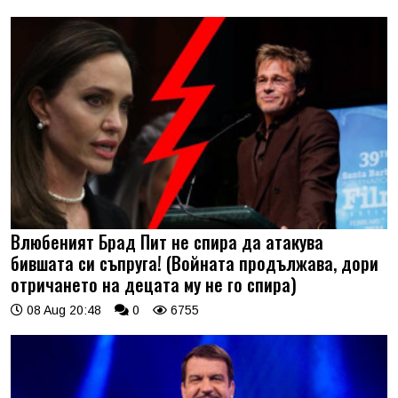
Влюбеният Брад Пит не спира да атакува
бившата си съпруга! (Войната продължава, дори
отричането на децата му не го спира)
08 Aug 20:48
0
6755