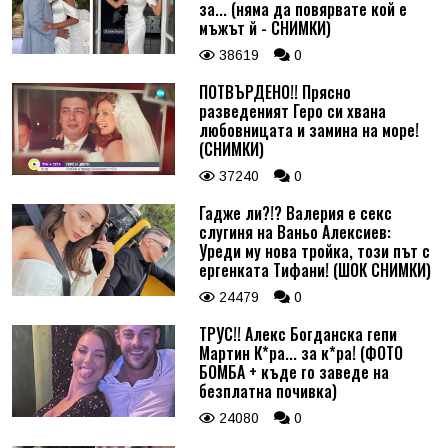
за... (няма да повярвате кой е
мъжът й - СНИМКИ)
38619
0
ПОТВЪРДЕНО!! Прясно
разведеният Геро си хвана
любовницата и замина на море!
(СНИМКИ)
37240
0
Гадже ли?!? Валерия е секс
слугиня на Ваньо Алексиев:
Уреди му нова тройка, този път с
ергенката Тифани! (ШОК СНИМКИ)
24479
0
ТРУС!! Алекс Богданска гепи
Мартин К*ра... за к*ра! (ФОТО
БОМБА + къде го заведе на
безплатна почивка)
24080
0