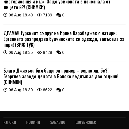
мистериозния й мъж: Защо усмивката е изчезнала от
лицето й?! (СНИМКИ)
06 Aug 18:40
7189
0
ДРАМА!! Турският съпруг на Ирина Карабаджак я натири:
Ергенката разпродава булчинските си одежди, закъсала за
пари! (ВИЖ ТУК)
06 Aug 18:35
8428
0
Благо Джизъса бил баща за пример – верно ли, бе?!
Георгиев заведе децата в Банско веднъж за две години!
(СНИМКИ)
06 Aug 18:30
6622
0
КЛЮКИ
НОВИНИ
ЗАБАВНО
ШОУБИЗНЕС