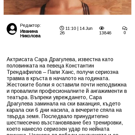
Редактор:
11:10 | 14 Jun
Иванина
26
13846
0
Николова
Актрисата Сара Драгулева, известна като
половинката на певеца Константин
Трендафилов – Папи Ханс, получи сериозна
травма в кръста в началото на годината.
Жестоките болки я оставили почти неподвижна
и провалили професионалните й ангажименти в
театъра. Въпреки увреждането, Сара
Драгулева заминала на ски ваканция, където
карала ски 6 дни насила, а вечерите спяла на
твърда земя. Последвало принудително
шестмесечно възстановяване без тренировки,
което нанесло сериозен удар по нейната