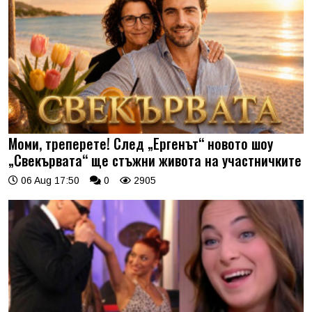
Моми, треперете! След „Ергенът“ новото шоу
„Свекървата“ ще стъжни живота на участничките
06 Aug 17:50
0
2905