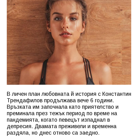
В личен план любовната й история с Константин
Трендафилов продължава вече 6 години.
Връзката им започнала като приятелство и
преминала през тежък период по време на
пандемията, когато певецът изпаднал в
депресия. Двамата преживели и временна
раздяла, но днес отново са заедно.