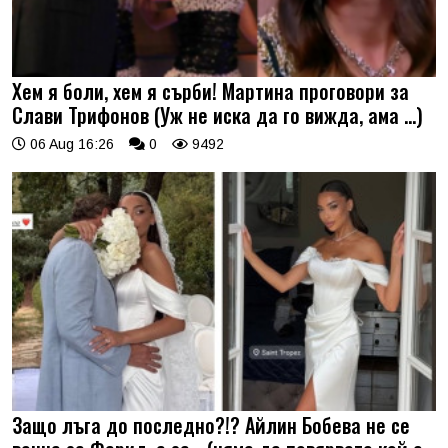
Хем я боли, хем я сърби! Мартина проговори за
Слави Трифонов (Уж не иска да го вижда, ама …)
06 Aug 16:26
0
9492
Защо лъга до последно?!? Айлин Бобева не се