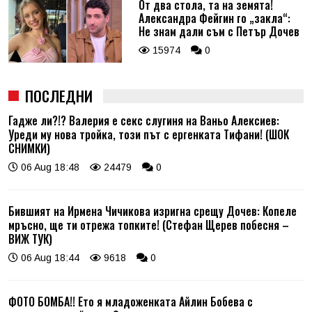
От два стола, та на земята!
Александра Фейгин го „закла“:
Не знам дали съм с Петър Дочев
15974
0
ПОСЛЕДНИ
Гадже ли?!? Валерия е секс слугиня на Ваньо Алексиев:
Уреди му нова тройка, този път с ергенката Тифани! (ШОК
СНИМКИ)
06 Aug 18:48
24479
0
Бившият на Ирмена Чичикова изригна срещу Дочев: Копеле
мръсно, ще ти отрежа топките! (Стефан Щерев побесня –
ВИЖ ТУК)
06 Aug 18:44
9618
0
ФОТО БОМБА!! Ето я младоженката Айлин Бобева с