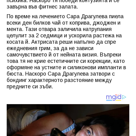
психика. Наскоро тя победи контузията и се
завърна във фитнес залата.
По време на лечението Сара Драгулева пиела
всеки ден билков чай от коприва, джоджен и
мента. Тази отвара заличила натрупания
целулит за 2 седмици и ускорила растежа на
косата й. Актрисата реши напълно да спре
ежедневния грим, за да не зависи
самочувствието й от нейната визия. Въпреки
това тя не крие естетичните си корекции, като
оформяне на устните и силиконови импланти в
бюста. Наскоро Сара Драгулева затвори с
бондинг характерното разстояние между
предните си зъби.