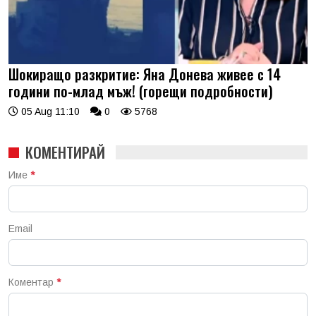
Шокиращо разкритие: Яна Донева живее с 14
години по-млад мъж! (горещи подробности)
05 Aug 11:10
0
5768
КОМЕНТИРАЙ
Име
*
Email
Коментар
*