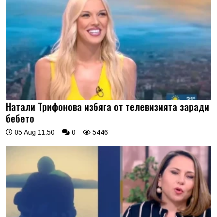
Натали Трифонова избяга от телевизията заради
бебето
05 Aug 11:50
0
5446