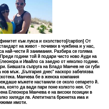
инитет към лукса и охолството[/caption] От
андарт на живот - почивки в чужбина и у нас,
са най-чести й занимания. Разбира се голяма
 Преди години той й подари чисто ново Ауди на
Елеонора и Ивайло са заедно от няколко години.
ри. Бившата съпруга на Владо Манчев не си губи
а нов мъж. „България днес” наскоро забелязва
скотека. Манчева бе в женска компания
леждаше мъжете настанили се около сепарето й.
а, която да вади пари поне колкото нея. От
ена Елеонора Манчева е на високи позиции в
олко хиляди лв. Апетитната брюнетка има и
вижими имоти.