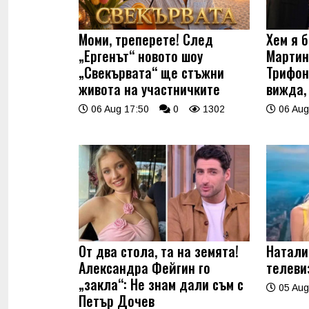
Моми, треперете! След
Хем я б
„Ергенът“ новото шоу
Мартин
„Свекървата“ ще стъжни
Трифон
живота на участничките
вижда,
06 Aug 17:50
0
1302
06 Aug
От два стола, та на земята!
Натали
Александра Фейгин го
телеви
„закла“: Не знам дали съм с
05 Aug
Петър Дочев