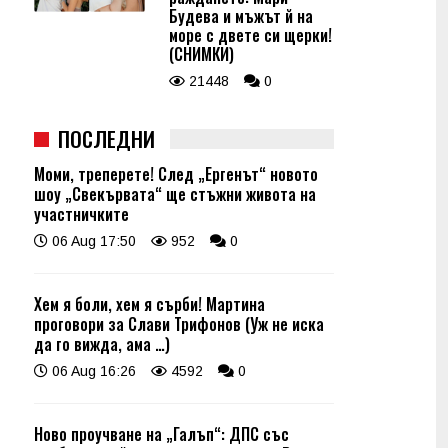
Будева и мъжът й на
море с двете си щерки!
(СНИМКИ)
21448
0
ПОСЛЕДНИ
Моми, треперете! След „Ергенът“ новото
шоу „Свекървата“ ще стъжни живота на
участничките
06 Aug 17:50
952
0
Хем я боли, хем я сърби! Мартина
проговори за Слави Трифонов (Уж не иска
да го вижда, ама …)
06 Aug 16:26
4592
0
Ново проучване на „Галъп“: ДПС със