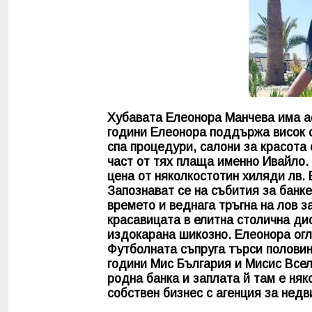
Хубавата Елеонора Манчева има аф
години Елеонора поддържа висок ст
спа процедури, салони за красота 
част от тях плаща именно Ивайло.
цена от няколкостотин хиляди лв. 
Запознават се на събития за банке
времето и веднага тръгна на лов з
красавицата в елитна столична ди
издокарана шикозно. Елеонора ог
Футболната съпруга търси половинк
години Мис България и Мисис Всел
родна банка и заплата й там е няк
собствен бизнес с агенция за нед