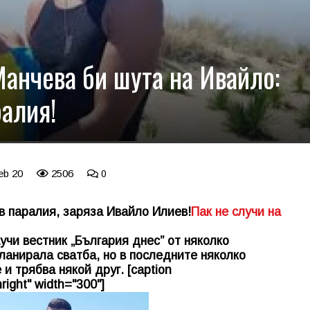
Манчева би шута на Ивайло:
ралия!
eb 20
2506
0
в паралия, заряза Ивайло Илиев!
Пак не случи на
учи вестник „България днес” от няколко
ланирала сватба, но в последните няколко
 трябва някой друг. [caption
right" width="300"]