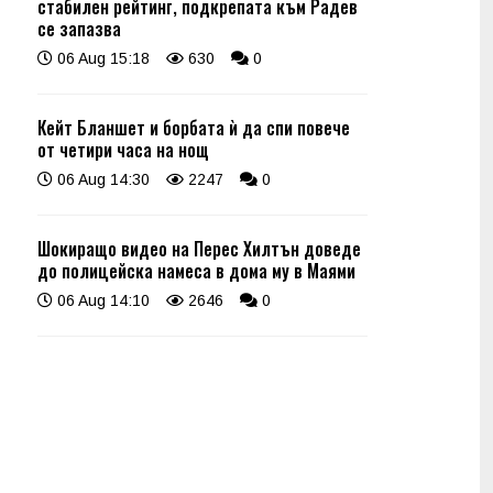
стабилен рейтинг, подкрепата към Радев
се запазва
06 Aug 15:18
630
0
Кейт Бланшет и борбата ѝ да спи повече
от четири часа на нощ
06 Aug 14:30
2247
0
Шокиращо видео на Перес Хилтън доведе
до полицейска намеса в дома му в Маями
06 Aug 14:10
2646
0