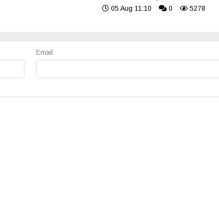
05 Aug 11:10
0
5278
Email