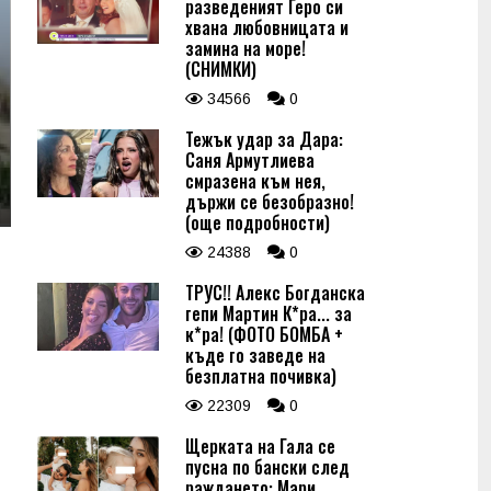
разведеният Геро си
хвана любовницата и
замина на море!
(СНИМКИ)
34566
0
Тежък удар за Дара:
Саня Армутлиева
смразена към нея,
държи се безобразно!
(още подробности)
24388
0
ТРУС!! Алекс Богданска
гепи Мартин К*ра... за
к*ра! (ФОТО БОМБА +
къде го заведе на
безплатна почивка)
22309
0
Щерката на Гала се
пусна по бански след
раждането: Мари