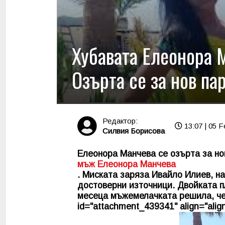
Хубавата Елеонора 
Озърта се за нов па
Редактор:
13:07 | 05 F
Силвия Борисова
Елеонора Манчева се озърта за но
мъж Елеонора Манчева
. Миската заряза Ивайло Илиев, на
достоверни източници. Двойката п
месеца мъжемелачката решила, че и
id="attachment_439341" align="align