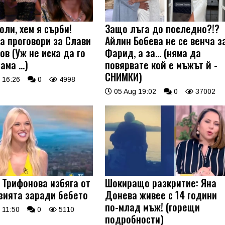
оли, хем я сърби!
Защо лъга до последно?!?
а проговори за Слави
Айлин Бобева не се венча з
ов (Уж не иска да го
Фарид, а за... (няма да
 ама …)
повярвате кой е мъжът й -
СНИМКИ)
 16:26
0
4998
05 Aug 19:02
0
37002
 Трифонова избяга от
Шокиращо разкритие: Яна
зията заради бебето
Донева живее с 14 години
по-млад мъж! (горещи
 11:50
0
5110
подробности)