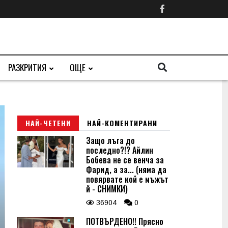
РАЗКРИТИЯ
ОЩЕ
НАЙ-ЧЕТЕНИ
НАЙ-КОМЕНТИРАНИ
Защо лъга до
последно?!? Айлин
Бобева не се венча за
Фарид, а за... (няма да
повярвате кой е мъжът
й - СНИМКИ)
36904
0
ПОТВЪРДЕНО!! Прясно