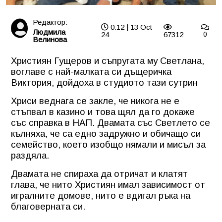
Редактор:
0:12 | 13 Oct
Людмила
24
67312
0
Велинова
Християн Гущеров и съпругата му Светлана,
воглаве с най-малката си дъщеричка
Виктория, дойдоха в студиото тази сутрин
Хриси веднага се закле, че никога не е
стъпвал в казино и това щял да го докаже
със справка в НАП. Двамата със Светлето се
кълняха, че са едно задружно и обичащо си
семейство, което изобщо нямали и мисъл за
раздяла.
Двамата не спираха да отричат и клатят
глава, че нито Християн имал зависимост от
игралните домове, нито е вдигал ръка на
благоверната си.