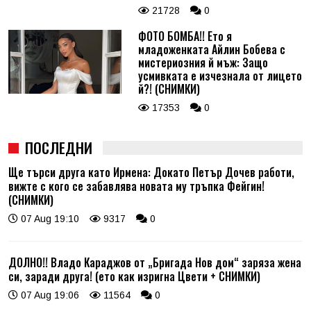
21728
0
ФОТО БОМБА!! Ето я
младоженката Айлин Бобева с
мистериозния й мъж: Защо
усмивката е изчезнала от лицето
й?! (СНИМКИ)
17353
0
ПОСЛЕДНИ
Ще търси друга като Ирмена: Докато Петър Дочев работи,
вижте с кого се забавлява новата му тръпка Фейгин!
(СНИМКИ)
07 Aug 19:10
9317
0
ДОЛНО!! Владо Караджов от „Бригада Нов дом“ заряза жена
си, заради друга! (ето как изригна Цвети + СНИМКИ)
07 Aug 19:06
11564
0