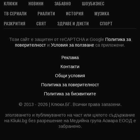
КЛЮКИ
НОВИНИ
ЗАБАВНО
ШОУБИЗНЕС
ТВ СЕРИАЛИ
РИАЛИТИ
ИСТОРИЯ
МУЗИКА
РАЗКРИТИЯ
СВЯТ
ЗДРАВЕ И ДИЕТИ
СПОРТ
Този сайт е защитен от reCAPTCHA и Google
Политика за
поверителност
и
Условия за ползване
са приложени.
Реклама
Контакти
Общи условия
Политика за поверителност
Политика за бисквитките
© 2013 - 2026 | Клюки.БГ. Всички права запазени.
зползването и публикуването на част или цялото съдържание
на Kliuki.bg без разрешение на Медийна група Асмара ЕООД е
забранено.