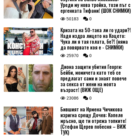
Уреди му нова тройка, този път с
ергенката Тифани! (ШОК СНИМКИ)
50183
0
Кризата на 50-така ли го удари?!
Надя издра лицето на Коцето:
Чука ли я тая голата, бе?! (няма
да повярвате коя е - СНИМКИ)
25970
0
Диона защити убития Георги:
Бейби, момичета като теб се
предлагат сами и знаят повече
за секса от жени на моята
възраст! (ВИЖ ОЩЕ)
23086
0
Бившият на Ирмена Чичикова
изригна срещу Дочев: Копеле
мръсно, ще ти отрежа топките!
(Стефан Щерев побесня – ВИЖ
ТУК)