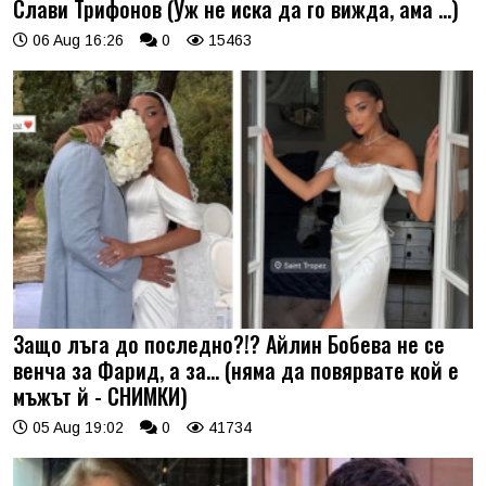
Слави Трифонов (Уж не иска да го вижда, ама …)
06 Aug 16:26
0
15463
Защо лъга до последно?!? Айлин Бобева не се
венча за Фарид, а за... (няма да повярвате кой е
мъжът й - СНИМКИ)
05 Aug 19:02
0
41734