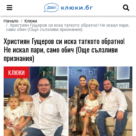
Начало
Клюки
Християн Гущеров си иска таткото обратно! Не искал пари,
само обич (Още сълзливи признания)
Християн Гущеров си иска таткото обратно!
Не искал пари, само обич (Още сълзливи
признания)
КЛЮКИ