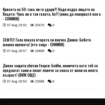
Кризата на 50-така ли го удари?! Надя издра лицето на
Коцето: Чука ли я тая голата, бе?! (няма да повярвате коя е
- СНИМКИ)
07 Aug 19:02
25970
0
СЕФТЕ!! Гала показа втората си внучка Джина: Бебето
шашна мрежата! (ето защо - СНИМКИ)
07 Aug 18:57
10808
0
Диона защити убития Георги: Бейби, момичета като теб се
предлагат сами и знаят повече за секса от жени на моята
възраст! (ВИЖ ОЩЕ)
07 Aug 18:53
23086
0