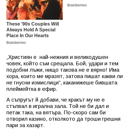
„Християн е
най-нежния и великодушен
човек, който съм срещала. Бой, удари и тем
подобни лъжи, нищо такова не е вярно! Има
хора, които ме мразят, затова пишат какви ли
не гнусни измислици“, каканижеше бившата
плеймейтка в ефир.
А съпругът й добави, че кракът му не е
стъпвал в игрална зала. Той не би дал и
петак така, на вятъра. По-скоро сам би
отворил казино, отколкото да троши грешни
пари за хазарт.