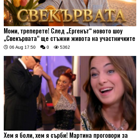
Моми, треперете! След „Ергенът“ новото шоу
„Свекървата“ ще стъжни живота на участничките
06 Aug 17:50
0
5362
Хем я боли, хем я сърби! Мартина проговори за