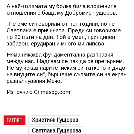
А най-голямата му болка била влошените
отношения с баща му Добромир Гущеров.
„Не сме си говорили от пет години, но не
Светлана е причината. Преди си говорихме
по 20 пъти на ден. Той е умен, принципен,
забавен, ерудиран и много ми липсва.
Няма някаква фундаментална разправия
между нас. Надявам се пак да се прегърнем.
Не му искам парите, искам си таткото и дядо
на внуците си“, бършеше сълзите си на екран
развълнувания Мечо.
Източник: Crimesbg.com
ТАГОВЕ:
Християн Гущеров
Светлана Гущерова