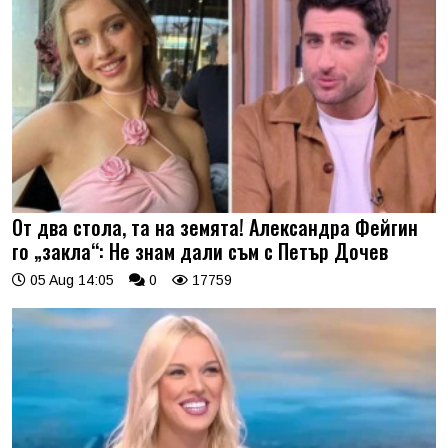
От два стола, та на земята! Александра Фейгин
го „закла“: Не знам дали съм с Петър Дочев
05 Aug 14:05
0
17759