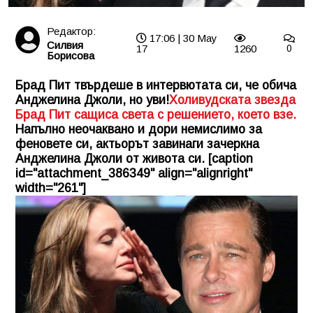
Редактор:
17:06 | 30 May
Силвия
17
1260
0
Борисова
Брад Пит твърдеше в интервютата си, че обича
Анджелина Джоли, но уви!
Холивудската звезда
Брад Пит сащиса света с решението, което взе.
Напълно неочаквано и дори немислимо за
феновете си, актьорът завинаги зачеркна
Анджелина Джоли от живота си. [caption
id="attachment_386349" align="alignright"
width="261"]