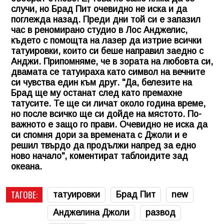
случи, но Брад Пит очевидно не иска и да
поглежда назад. Преди дни той си е запазил
час в реномирано студио в Лос Анджелис,
където с помощта на лазер да изтрие всички
татуировки, които си беше направил заедно с
Анджи. Припомняме, че в зората на любовта си,
двамата се татуираха като символ на вечните
си чувства един към друг. "Да, белезите на
Брад ще му останат след като премахне
татусите. Те ще си личат около година време,
но после всичко ще си дойде на мястото. По-
важното е защо го прави. Очевидно не иска да
си спомня дори за времената с Джоли и е
решил твърдо да продължи напред за едно
ново начало", коментират таблоидите зад
океана.
ТАГОВЕ:
татуировки
Брад Пит
new
Анджелина Джоли
развод