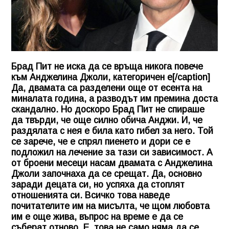
Брад Пит не иска да се връща никога повече
към Анджелина Джоли, категоричен е[/caption]
Да, двамата са разделени още от есента на
миналата година, а разводът им премина доста
скандално. Но доскоро Брад Пит не спираше
да твърди, че още силно обича Анджи. И, че
раздялата с нея е била като гибел за него. Той
се зарече, че е спрял пиенето и дори се е
подложил на лечение за тази си зависимост. А
от броени месеци насам двамата с Анджелина
Джоли започнаха да се срещат. Да, основно
заради децата си, но успяха да стоплят
отношенията си. Всичко това наведе
почитателите им на мисълта, че щом любовта
им е още жива, въпрос на време е да се
съберат отново. Е, това не само няма да се