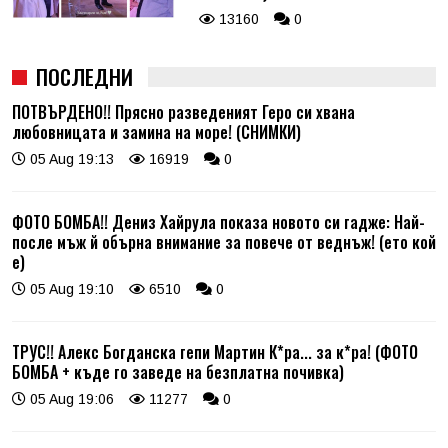
13160
0
ПОСЛЕДНИ
ПОТВЪРДЕНО!! Прясно разведеният Геро си хвана
любовницата и замина на море! (СНИМКИ)
05 Aug 19:13
16919
0
ФОТО БОМБА!! Дениз Хайрула показа новото си гадже: Най-
после мъж й обърна внимание за повече от веднъж! (ето кой
е)
05 Aug 19:10
6510
0
ТРУС!! Алекс Богданска гепи Мартин К*ра... за к*ра! (ФОТО
БОМБА + къде го заведе на безплатна почивка)
05 Aug 19:06
11277
0