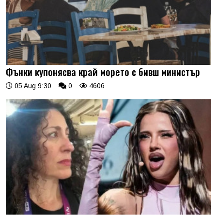
Фънки купонясва край морето с бивш министър
05 Aug 9:30
0
4606