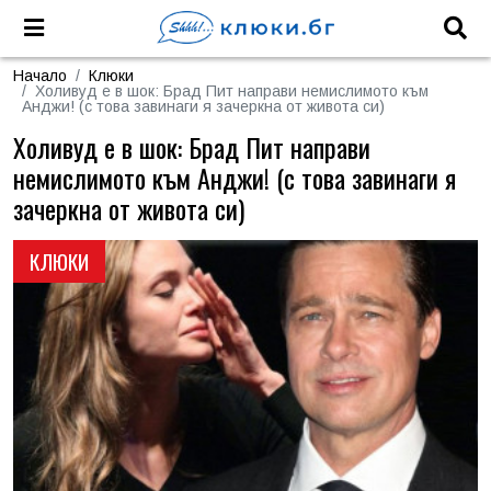
Начало
Клюки
Холивуд е в шок: Брад Пит направи немислимото към
Анджи! (с това завинаги я зачеркна от живота си)
Холивуд е в шок: Брад Пит направи
немислимото към Анджи! (с това завинаги я
зачеркна от живота си)
КЛЮКИ