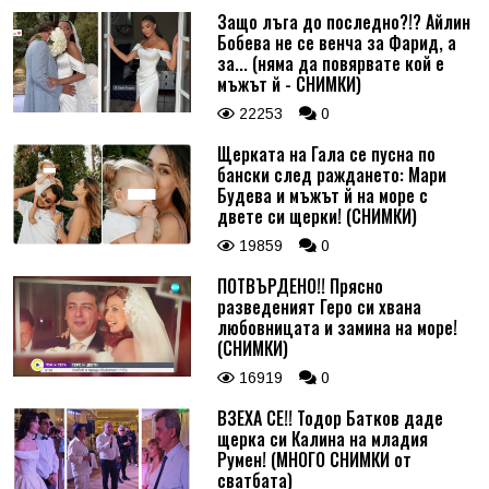
Защо лъга до последно?!? Айлин
Бобева не се венча за Фарид, а
за... (няма да повярвате кой е
мъжът й - СНИМКИ)
22253
0
Щерката на Гала се пусна по
бански след раждането: Мари
Будева и мъжът й на море с
двете си щерки! (СНИМКИ)
19859
0
ПОТВЪРДЕНО!! Прясно
разведеният Геро си хвана
любовницата и замина на море!
(СНИМКИ)
16919
0
ВЗЕХА СЕ!! Тодор Батков даде
щерка си Калина на младия
Румен! (МНОГО СНИМКИ от
сватбата)