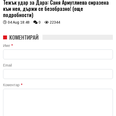
Тежък удар за Дара: Саня Армутлиева смразена
към нея, държи се безобразно! (още
подробности)
04 Aug 18:48
0
22344
КОМЕНТИРАЙ
Име
*
Email
Коментар
*