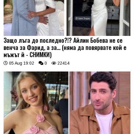
Защо лъга до последно?!? Айлин Бобева не се
венча за Фарид, а за... (няма да повярвате кой е
мъжът й - СНИМКИ)
05 Aug 19:02
0
22414