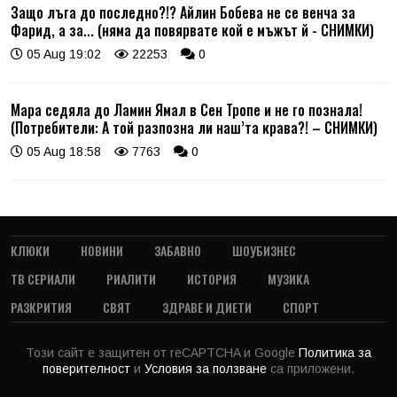
Защо лъга до последно?!? Айлин Бобева не се венча за
Фарид, а за... (няма да повярвате кой е мъжът й - СНИМКИ)
05 Aug 19:02
22253
0
Мара седяла до Ламин Ямал в Сен Тропе и не го познала!
(Потребители: А той разпозна ли наш’та крава?! – СНИМКИ)
05 Aug 18:58
7763
0
КЛЮКИ
НОВИНИ
ЗАБАВНО
ШОУБИЗНЕС
ТВ СЕРИАЛИ
РИАЛИТИ
ИСТОРИЯ
МУЗИКА
РАЗКРИТИЯ
СВЯТ
ЗДРАВЕ И ДИЕТИ
СПОРТ
Този сайт е защитен от reCAPTCHA и Google
Политика за
поверителност
и
Условия за ползване
са приложени.