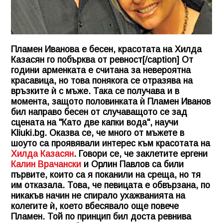
Пламен Иванова е бесен, красотата на Хилда
Казасян го побърква от ревност[/caption] От
години арменката е считана за невероятна
красавица, но това понякога се отразява на
връзките ѝ с мъже. Така се получава и в
момента, защото половинката ѝ Пламен Иванов
бил направо бесен от случаващото се зад
сцената на "Като две капки вода", научи
Kliuki.bg
. Оказва се, че много от мъжете в
шоуто са проявявали интерес към красотата на
Хилда Казасян
. Говори се, че заклетите ергени
Калин Врачански
и
Орлин Павлов
са били
първите, които са я поканили на среща, но тя
им отказала. Това, че певицата е обвързана, по
никакъв начин не спирало ухажванията на
колегите ѝ, което вбесявало още повече
Пламен. Той по принцип бил доста ревнива