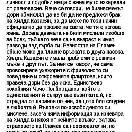
личност и подобни неща с жена му го изкарвали
от равновесие. Вече се говори, че бизнесменът
дори обмислял да не би да не предложи брак
на Хилда Казасян, за да може по този начин
официално да покаже на света, че тя е негова
жена. Досега двамата не били мислили изобщо
за брак, тъй като вече са на възраст и имат
разводи зад гърба си. Ревността на Пламен
обаче може да тласне връзката в друга насока.
Хилда Казасян е имала проблеми с ревниви
мъже и друг път. За нея се говори, че сама
провокирала ухажорите с фриволното си
поведение и откровените флиртове, които
правела дори без да иска. Единствено
покойният
Чочо Попйорданов
, който е
единственият ѝ съпруг във възитката ѝ, не
страдал от параноя по нея, защото бил сигурен
в любовта ѝ. Въпреки по-освободеното си
мислене, засега няма информация за изневяра
на Хилда в някоя от нейните връзки. Затова
страховете на Пламен са неоснователни, но