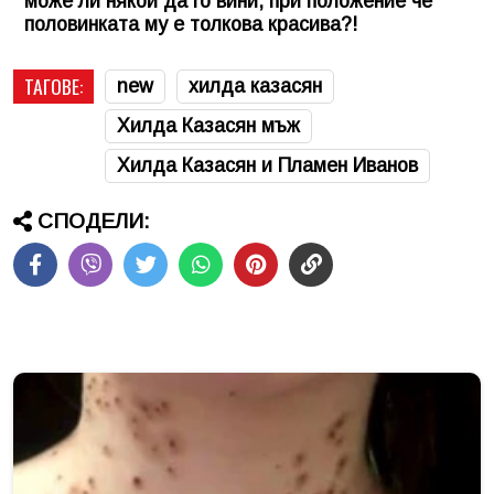
може ли някой да го вини, при положение че
половинката му е толкова красива?!
ТАГОВЕ:
new
хилда казасян
Хилда Казасян мъж
Хилда Казасян и Пламен Иванов
СПОДЕЛИ: