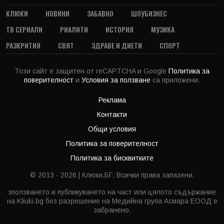
КЛЮКИ
НОВИНИ
ЗАБАВНО
ШОУБИЗНЕС
ТВ СЕРИАЛИ
РИАЛИТИ
ИСТОРИЯ
МУЗИКА
РАЗКРИТИЯ
СВЯТ
ЗДРАВЕ И ДИЕТИ
СПОРТ
Този сайт е защитен от reCAPTCHA и Google
Политика за
поверителност
и
Условия за ползване
са приложени.
Реклама
Контакти
Общи условия
Политика за поверителност
Политика за бисквитките
© 2013 - 2026 | Клюки.БГ. Всички права запазени.
зползването и публикуването на част или цялото съдържание
на Kliuki.bg без разрешение на Медийна група Асмара ЕООД е
забранено.