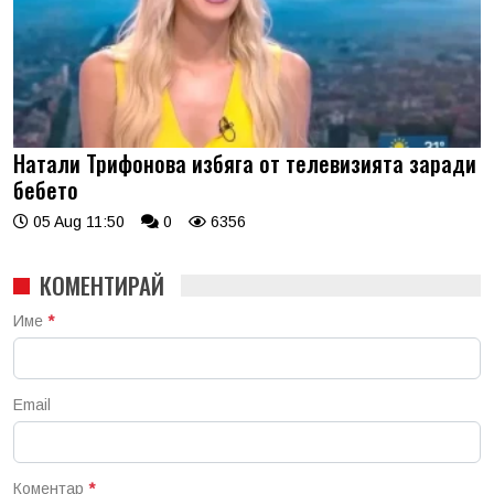
Натали Трифонова избяга от телевизията заради
бебето
05 Aug 11:50
0
6356
КОМЕНТИРАЙ
Име
*
Email
Коментар
*