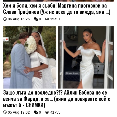
Хем я боли, хем я сърби! Мартина проговори за
Слави Трифонов (Уж не иска да го вижда, ама …)
06 Aug 16:26
0
15491
Защо лъга до последно?!? Айлин Бобева не се
венча за Фарид, а за... (няма да повярвате кой е
мъжът й - СНИМКИ)
05 Aug 19:02
0
41755