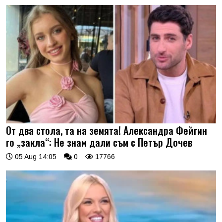
От два стола, та на земята! Александра Фейгин
го „закла“: Не знам дали съм с Петър Дочев
05 Aug 14:05
0
17766