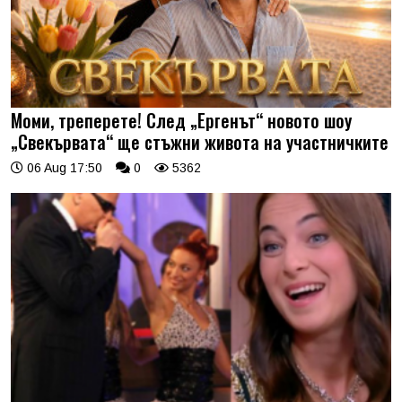
Моми, треперете! След „Ергенът“ новото шоу
„Свекървата“ ще стъжни живота на участничките
06 Aug 17:50
0
5362