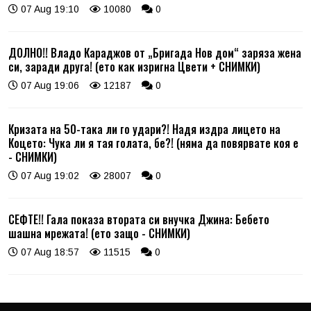
07 Aug 19:10
10080
0
ДОЛНО!! Владо Караджов от „Бригада Нов дом“ заряза жена
си, заради друга! (ето как изригна Цвети + СНИМКИ)
07 Aug 19:06
12187
0
Кризата на 50-така ли го удари?! Надя издра лицето на
Коцето: Чука ли я тая голата, бе?! (няма да повярвате коя е
- СНИМКИ)
07 Aug 19:02
28007
0
СЕФТЕ!! Гала показа втората си внучка Джина: Бебето
шашна мрежата! (ето защо - СНИМКИ)
07 Aug 18:57
11515
0