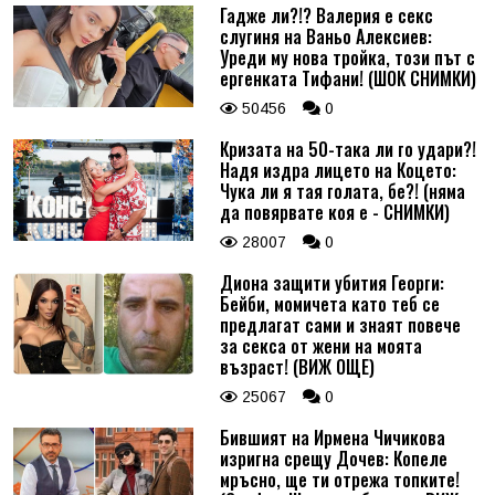
Гадже ли?!? Валерия е секс
слугиня на Ваньо Алексиев:
Уреди му нова тройка, този път с
ергенката Тифани! (ШОК СНИМКИ)
50456
0
Кризата на 50-така ли го удари?!
Надя издра лицето на Коцето:
Чука ли я тая голата, бе?! (няма
да повярвате коя е - СНИМКИ)
28007
0
Диона защити убития Георги:
Бейби, момичета като теб се
предлагат сами и знаят повече
за секса от жени на моята
възраст! (ВИЖ ОЩЕ)
25067
0
Бившият на Ирмена Чичикова
изригна срещу Дочев: Копеле
мръсно, ще ти отрежа топките!