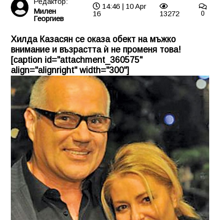
Редактор:
14:46 | 10 Apr
Милен
16
13272
0
Георгиев
Хилда Казасян се оказа обект на мъжко
внимание и възрастта ѝ не променя това!
[caption id="attachment_360575"
align="alignright" width="300"]