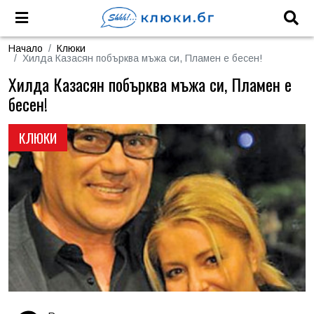
Начало
Клюки
Хилда Казасян побърква мъжа си, Пламен е бесен!
Хилда Казасян побърква мъжа си, Пламен е
бесен!
КЛЮКИ