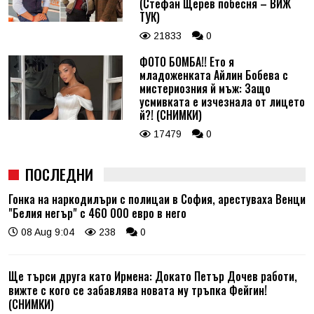
(Стефан Щерев побесня – ВИЖ
ТУК)
21833
0
ФОТО БОМБА!! Ето я
младоженката Айлин Бобева с
мистериозния й мъж: Защо
усмивката е изчезнала от лицето
й?! (СНИМКИ)
17479
0
ПОСЛЕДНИ
Гонка на наркодилъри с полицаи в София, арестуваха Венци
"Белия негър" с 460 000 евро в него
08 Aug 9:04
238
0
Ще търси друга като Ирмена: Докато Петър Дочев работи,
вижте с кого се забавлява новата му тръпка Фейгин!
(СНИМКИ)