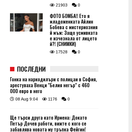
21903
0
ФОТО БОМБА!! Ето я
младоженката Айлин
Бобева с мистериозния
й мъж: Защо усмивката
е изчезнала от лицето
й?! (СНИМКИ)
17528
0
ПОСЛЕДНИ
Гонка на наркодилъри с полицаи в София,
арестуваха Венци "Белия негър" с 460
000 евро в него
08 Aug 9:04
1176
0
Ще търси друга като Ирмена: Докато
Петър Дочев работи, вижте с кого се
забавлява новата му тръпка Фейгин!