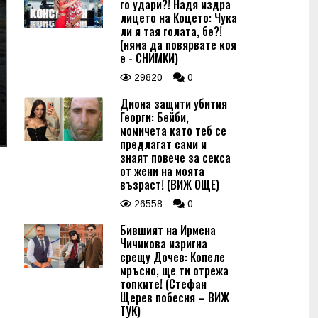
го удари?! Надя издра
лицето на Коцето: Чука
ли я тая голата, бе?!
(няма да повярвате коя
е - СНИМКИ)
29820
0
Диона защити убития
Георги: Бейби,
момичета като теб се
предлагат сами и
знаят повече за секса
от жени на моята
възраст! (ВИЖ ОЩЕ)
26558
0
Бившият на Ирмена
Чичикова изригна
срещу Дочев: Копеле
мръсно, ще ти отрежа
топките! (Стефан
Щерев побесня – ВИЖ
ТУК)