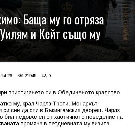
имо: Баща му го отряза
 Уилям и Кейт също му
 Jul 26
21945
0
при пристигането си в Обединеното кралство
 татко му, крал Чарлз Трети. Монархът
я си син да спи в Бъкингамския дворец. Чарлз
то бил недоволен от хаотичното поведение на
кваната промяна в петдневната му визита