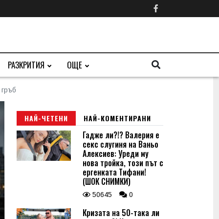
РАЗКРИТИЯ
ОЩЕ
 гръб
НАЙ-ЧЕТЕНИ
НАЙ-КОМЕНТИРАНИ
Гадже ли?!? Валерия е
секс слугиня на Ваньо
Алексиев: Уреди му
нова тройка, този път с
ергенката Тифани!
(ШОК СНИМКИ)
50645
0
Кризата на 50-така ли