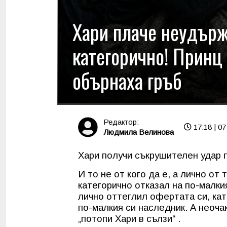
Хари плаче неудърж
категорично! Принц
обърнаха гръб
Редактор:
17:18 | 07
Людмила Велинова
Хари получи съкрушителен удар 
И то не от кого да е, а лично от
категорично отказал на по-малки
лично оттеглил офертата си, ка
по-малкия си наследник. А неоча
„потопи Хари в сълзи“ .