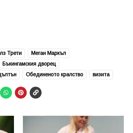
лз Трети
Меган Маркъл
Бъкингамския дворец
дълтън
Обединеното кралство
визита