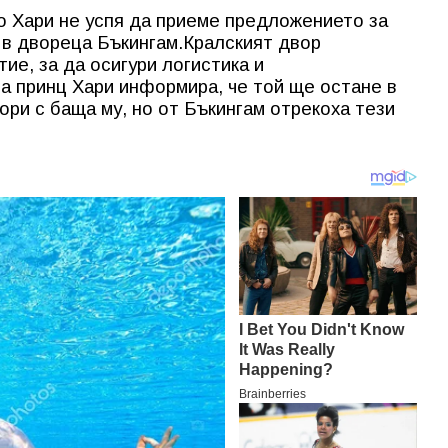
о Хари не успя да приеме предложението за
 в двореца Бъкингам.Кралският двор
е, за да осигури логистика и
а принц Хари информира, че той ще остане в
ри с баща му, но от Бъкингам отрекоха тези