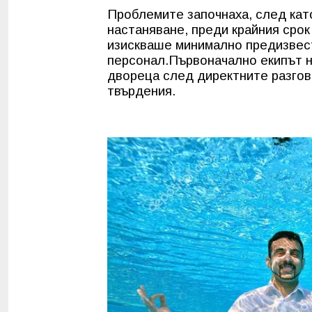
Проблемите започнаха, след кат
настаняване, преди крайния срок
изискваше минимално предизвести
персонал.Първоначално екипът н
двореца след директните разгово
твърдения.