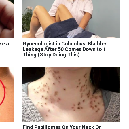
ke a
Gynecologist in Columbus: Bladder
Leakage After 50 Comes Down to 1
Thing (Stop Doing This)
Find Papillomas On Your Neck Or