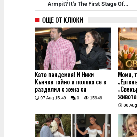
Armpit? It's The First Stage Of...
ОЩЕ ОТ КЛЮКИ
Като пандемия! И Ники
Моми, 
Кънчев тайно и полека се е
„Ерген
разделил с жена си
„Свекъ
живота
07 Aug 15:49
0
15946
06 Aug