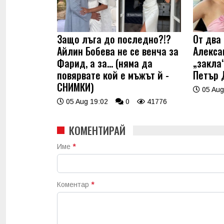
Защо лъга до последно?!?
От два 
Айлин Бобева не се венча за
Алекса
Фарид, а за... (няма да
„закла“
повярвате кой е мъжът й -
Петър 
СНИМКИ)
05 Aug
05 Aug 19:02
0
41776
КОМЕНТИРАЙ
Име
*
Коментар
*