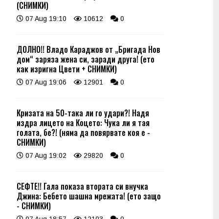
(СНИМКИ)
07 Aug 19:10
10612
0
ДОЛНО!! Владо Караджов от „Бригада Нов
дом“ заряза жена си, заради друга! (ето
как изригна Цвети + СНИМКИ)
07 Aug 19:06
12901
0
Кризата на 50-така ли го удари?! Надя
издра лицето на Коцето: Чука ли я тая
голата, бе?! (няма да повярвате коя е -
СНИМКИ)
07 Aug 19:02
29820
0
СЕФТЕ!! Гала показа втората си внучка
Джина: Бебето шашна мрежата! (ето защо
- СНИМКИ)