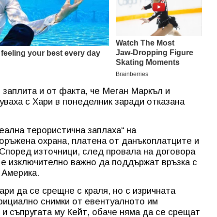
 заплита и от факта, че Меган Маркъл и
уваха с Хари в понеделник заради отказана
реална терористична заплаха“ на
оръжена охрана, платена от данъкоплатците и
а.Според източници, след провала на договора
кс е изключително важно да поддържат връзка с
 Америка.
ари да се срещне с краля, но с изричната
фициално снимки от евентуалното им
 и съпругата му Кейт, обаче няма да се срещат