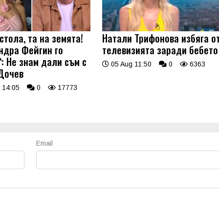
стола, та на земята!
Натали Трифонова избяга о
ндра Фейгин го
телевизията заради бебето
: Не знам дали съм с
05 Aug 11:50
0
6363
Дочев
 14:05
0
17773
Email