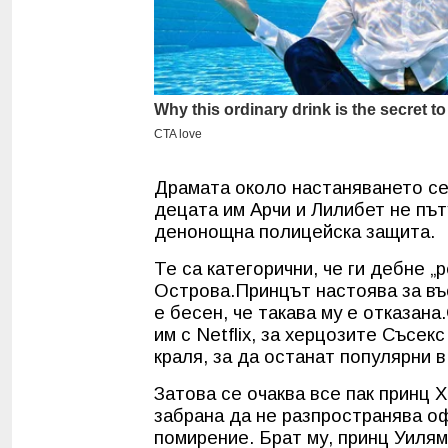
Драмата около настаняването се
децата им Арчи и Лилибет не път
денонощна полицейска защита.
Те са категорични, че ги дебне „
Острова.Принцът настоява за въ
е бесен, че такава му е отказан
им с Netflix, за херцозите Съсе
краля, за да останат популярни в
Затова се очаква все пак принц Х
забрана да не разпространява о
помирение. Брат му, принц Уилям