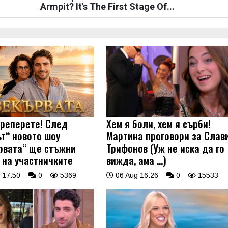
Armpit? It's The First Stage Of...
треперете! След
Хем я боли, хем я сърби!
ът“ новото шоу
Мартина проговори за Слав
рвата“ ще стъжни
Трифонов (Уж не иска да го
 на участничките
вижда, ама …)
 17:50
0
5369
06 Aug 16:26
0
15533