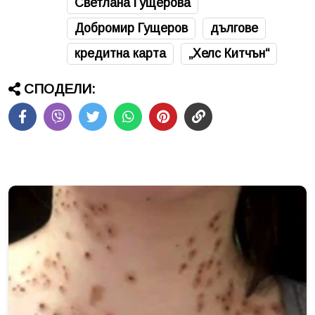
Светлана Гущерова
Добромир Гущеров
дългове
кредитна карта
„Хелс Китчън“
СПОДЕЛИ: