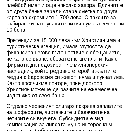
плейбой имат и още няколко запора. Единият е
от друга банка заради стара сметка по друга
карта за скромните 1 700 лева. С таксите за
събиране и натрупаните лихви сумата вече гони
10 бона.
Претенции за 15 000 лева към Християн има и
туристическа агенция, имала глупостта да
финансира негово пътешествие с обещанието,
че като се върне, обезателно ще плати. Как от
фирмата да подозират, че милионерският
наследник, който редовно е герой в жълтите
медии с баровския си живот, няма и пукнат лев.
Както посочихме по-горе, поне доскоро
Християн можеше да разчита на ежемесечна
издръжка от своя баща.
Отделно червеният олигарх покрива заплатите
на шофьорите, чистачките и бавачките на
четирите си внучета. Субсидията е вид
компенсация за липсата му на интерес към
хлапетата. Добромир Гущеров открито