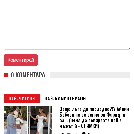
0 КОМЕНТАРА
НАЙ-ЧЕТЕНИ
НАЙ-КОМЕНТИРАНИ
Защо лъга до последно?!? Айлин
Бобева не се венча за Фарид, а
за... (няма да повярвате кой е
мъжът й - СНИМКИ)