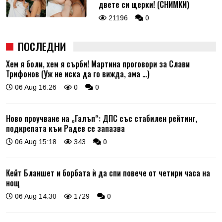
двете си щерки! (СНИМКИ)
21196
0
ПОСЛЕДНИ
Хем я боли, хем я сърби! Мартина проговори за Слави
Трифонов (Уж не иска да го вижда, ама …)
06 Aug 16:26
0
0
Ново проучване на „Галъп“: ДПС със стабилен рейтинг,
подкрепата към Радев се запазва
06 Aug 15:18
343
0
Кейт Бланшет и борбата ѝ да спи повече от четири часа на
нощ
06 Aug 14:30
1729
0