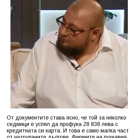
От документите става ясно, че той за няколко
седмици е успял да профука 28 838 лева с
кредитната си карта. И това е само малка част
от натрупаните дългове. Фирмите на пухкавия