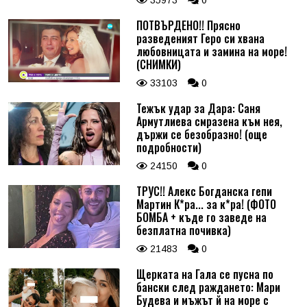
35973
0
ПОТВЪРДЕНО!! Прясно
разведеният Геро си хвана
любовницата и замина на море!
(СНИМКИ)
33103
0
Тежък удар за Дара: Саня
Армутлиева смразена към нея,
държи се безобразно! (още
подробности)
24150
0
ТРУС!! Алекс Богданска гепи
Мартин К*ра... за к*ра! (ФОТО
БОМБА + къде го заведе на
безплатна почивка)
21483
0
Щерката на Гала се пусна по
бански след раждането: Мари
Будева и мъжът й на море с