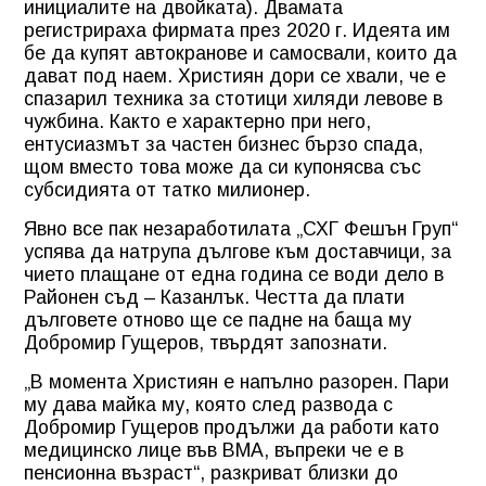
инициалите на двойката). Двамата
регистрираха фирмата през 2020 г. Идеята им
бе да купят автокранове и самосвали, които да
дават под наем. Християн дори се хвали, че е
спазарил техника за стотици хиляди левове в
чужбина. Както е характерно при него,
ентусиазмът за частен бизнес бързо спада,
щом вместо това може да си купонясва със
субсидията от татко милионер.
Явно все пак незаработилата „СХГ Фешън Груп“
успява да натрупа дългове към доставчици, за
чието плащане от една година се води дело в
Районен съд – Казанлък. Честта да плати
дълговете отново ще се падне на баща му
Добромир Гущеров, твърдят запознати.
„В момента Християн е напълно разорен. Пари
му дава майка му, която след развода с
Добромир Гущеров продължи да работи като
медицинско лице във ВМА, въпреки че е в
пенсионна възраст“, разкриват близки до