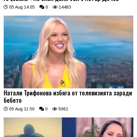
05 Aug 14:05
0
14483
Натали Трифонова избяга от телевизията заради
бебето
05 Aug 11:50
0
5061