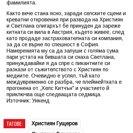
фамилията.
Както вече стана ясно, заради селските сцени и
креватни откровения при развода на Християн
и Светлана олигархът бе принуден да зареже
китната си вила в Австрия, където живее, след
като продаде застрахователната си компания,
за да се върне по спешност в София.
Намеренията му са да запуши с голяма сума
пари устата на бившата си снаха Светлана,
принуждавайки я да спре с пикантните си
разкази от съжителството с Християн по
медиите. Очевидно е успял, тъй като
междувременно се разбра, че плеймейтката е
прогонена от „Хелс Китчън" и участието й
приключва още следващата седмица.
Източник: Уикенд
ТАГОВЕ:
Християн Гущеров