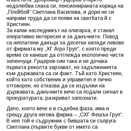
недолюбва снаха си, пенсионираната корица на
„Плейбой“ Светлана Василева, и дори не си
направи труда да се появи на сватбата й с
Християн.
За капак наследникът на олигарха, е станал
оперативно интересен и за данъчните. Повод
са неплатени данъци за десетки хиляди левове
от фирмата му „ХГ Агро Груп“, с която преди
време се канеше да отглежда екологично чисти
зеленчуци. Гущеров-син така и не дочака
първата реколта зарзават, но задълженията
към държавата са си факт. Тъй като Християн,
който като собственик и управител е лично
отговорен, но отказва да се издължи на
държавата, данъчните вече са подали сигнал в
прокуратурата, разкриват запознати.
Дело, което вече е в съдебна фаза, има и
срещу друга негова фирма – „СХГ Фешън Груп“.
В нея той е съдружник с бившата си съпруга
Светлана (първите букви от името са