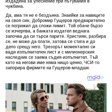
издадена за улеснение при пътувания в
чужбина.
Да, ама тя не е бездънна. Знаейки за навиците
на своя син, Добромир Гущеров предварително
се погрижил да сложи лимит. Той обаче бързо
се изчерпва, а банката издател веднага
започва да си търси парите. Християн, разбира
се, не може да плати, затова се стига и до
дело срещу него. Трезорът моментално си
вади изпълнителен лист и с милионерския
наследник се заема съдия-изпълнител. Тъй
като на негови име няма нищо ценно, ЧСИ-то
запорира фирмите на Гущеров-младши.