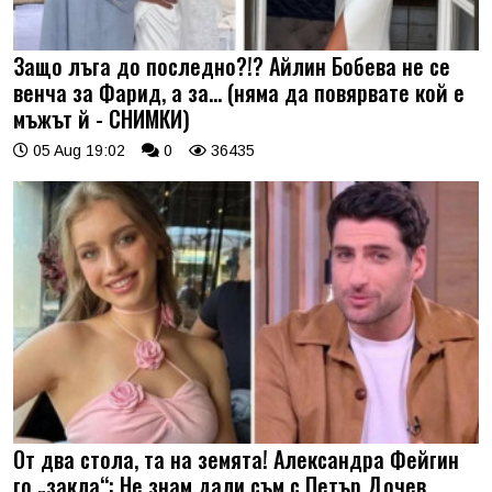
Защо лъга до последно?!? Айлин Бобева не се
венча за Фарид, а за... (няма да повярвате кой е
мъжът й - СНИМКИ)
05 Aug 19:02
0
36435
От два стола, та на земята! Александра Фейгин
го „закла“: Не знам дали съм с Петър Дочев