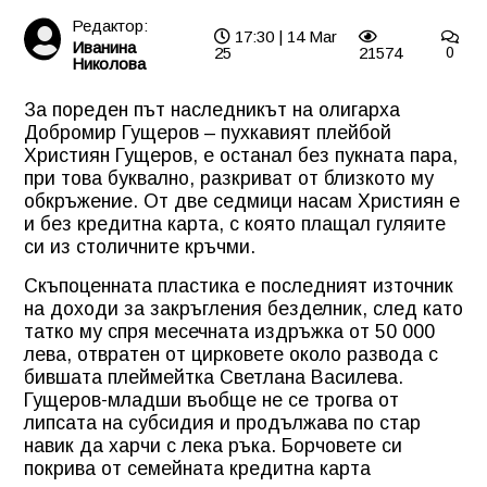
Редактор:
17:30 | 14 Mar
Иванина
25
21574
0
Николова
За пореден път наследникът на олигарха
Добромир Гущеров – пухкавият плейбой
Християн Гущеров, е останал без пукната пара,
при това буквално, разкриват от близкото му
обкръжение. От две седмици насам Християн е
и без кредитна карта, с която плащал гуляите
си из столичните кръчми.
Скъпоценната пластика е последният източник
на доходи за закръгления безделник, след като
татко му спря месечната издръжка от 50 000
лева, отвратен от цирковете около развода с
бившата плеймейтка Светлана Василева.
Гущеров-младши въобще не се трогва от
липсата на субсидия и продължава по стар
навик да харчи с лека ръка. Борчовете си
покрива от семейната кредитна карта