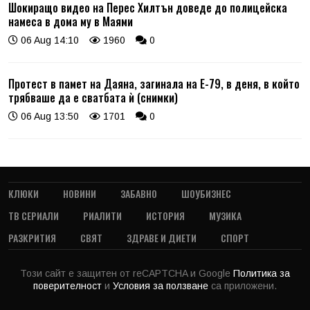
Шокиращо видео на Перес Хилтън доведе до полицейска
намеса в дома му в Маями
06 Aug 14:10
1960
0
Протест в памет на Даяна, загинала на Е-79, в деня, в който
трябваше да е сватбата ѝ (снимки)
06 Aug 13:50
1701
0
КЛЮКИ
НОВИНИ
ЗАБАВНО
ШОУБИЗНЕС
ТВ СЕРИАЛИ
РИАЛИТИ
ИСТОРИЯ
МУЗИКА
РАЗКРИТИЯ
СВЯТ
ЗДРАВЕ И ДИЕТИ
СПОРТ
Този сайт е защитен от reCAPTCHA и Google
Политика за
поверителност
и
Условия за ползване
са приложени.