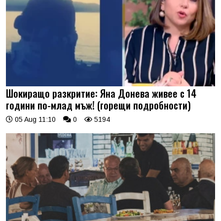
Шокиращо разкритие: Яна Донева живее с 14
години по-млад мъж! (горещи подробности)
05 Aug 11:10
0
5194