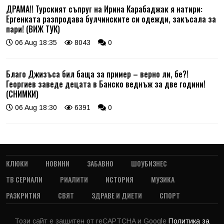
ДРАМА!! Турският съпруг на Ирина Карабаджак я натири:
Ергенката разпродава булчинските си одежди, закъсала за
пари! (ВИЖ ТУК)
06 Aug 18:35
8043
0
Благо Джизъса бил баща за пример – верно ли, бе?!
Георгиев заведе децата в Банско веднъж за две години!
(СНИМКИ)
06 Aug 18:30
6391
0
КЛЮКИ
НОВИНИ
ЗАБАВНО
ШОУБИЗНЕС
ТВ СЕРИАЛИ
РИАЛИТИ
ИСТОРИЯ
МУЗИКА
РАЗКРИТИЯ
СВЯТ
ЗДРАВЕ И ДИЕТИ
СПОРТ
Този сайт е защитен от reCAPTCHA и Google
Политика за