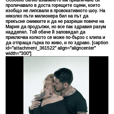
Особено силно взаимното им привличане си
проличавало в доста горещите сцени, които
изобщо не липсвали в провокативното шоу. На
няколко пъти милионера бил на път да
прекъсне снимките и да не разреши повече на
Мария да продължи, но все пак здравия разум
надделял. Той обаче й заповядал да
приключва колкото се може по-бързо с клипа и
да отпраща гърка по живо, и по здраво. [caption
id="attachment_361522" align="aligncenter"
width="300"]