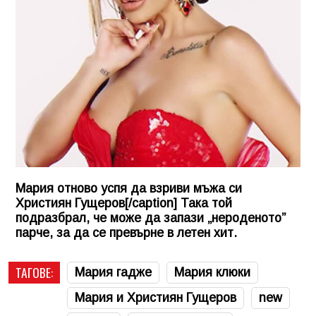
Мария отново успя да взриви мъжа си
Християн Гущеров[/caption] Така той
подразбрал, че може да запази „нероденото”
парче, за да се превърне в летен хит.
ТАГОВЕ:
Мария гадже
Мария клюки
Мария и Християн Гущеров
new