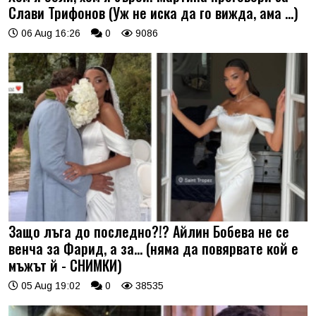
Слави Трифонов (Уж не иска да го вижда, ама …)
06 Aug 16:26
0
9086
Защо лъга до последно?!? Айлин Бобева не се
венча за Фарид, а за... (няма да повярвате кой е
мъжът й - СНИМКИ)
05 Aug 19:02
0
38535