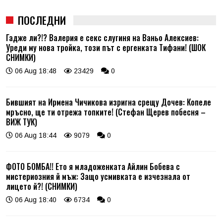
ПОСЛЕДНИ
Гадже ли?!? Валерия е секс слугиня на Ваньо Алексиев:
Уреди му нова тройка, този път с ергенката Тифани! (ШОК
СНИМКИ)
06 Aug 18:48
23429
0
Бившият на Ирмена Чичикова изригна срещу Дочев: Копеле
мръсно, ще ти отрежа топките! (Стефан Щерев побесня –
ВИЖ ТУК)
06 Aug 18:44
9079
0
ФОТО БОМБА!! Ето я младоженката Айлин Бобева с
мистериозния й мъж: Защо усмивката е изчезнала от
лицето й?! (СНИМКИ)
06 Aug 18:40
6734
0