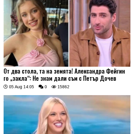
От два стола, та на земята! Александра Фейгин
го „закла“: Не знам дали съм с Петър Дочев
05 Aug 14:05
0
15862