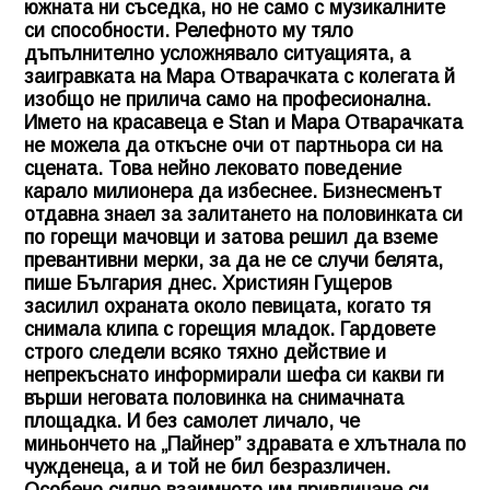
южната ни съседка, но не само с музикалните
си способности. Релефното му тяло
дъпълнително усложнявало ситуацията, а
заигравката на Мара Отварачката с колегата й
изобщо не прилича само на професионална.
Името на красавеца е Stan и Мара Отварачката
не можела да откъсне очи от партньора си на
сцената. Това нейно лековато поведение
карало милионера да избеснее. Бизнесменът
отдавна знаел за залитането на половинката си
по горещи мачовци и затова решил да вземе
превантивни мерки, за да не се случи белята,
пише България днес. Християн Гущеров
засилил охраната около певицата, когато тя
снимала клипа с горещия младок. Гардовете
строго следели всяко тяхно действие и
непрекъснато информирали шефа си какви ги
върши неговата половинка на снимачната
площадка. И без самолет личало, че
миньончето на „Пайнер” здравата е хлътнала по
чужденеца, а и той не бил безразличен.