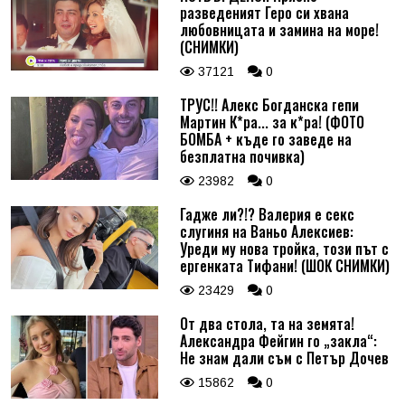
разведеният Геро си хвана
любовницата и замина на море!
(СНИМКИ)
37121
0
ТРУС!! Алекс Богданска гепи
Мартин К*ра... за к*ра! (ФОТО
БОМБА + къде го заведе на
безплатна почивка)
23982
0
Гадже ли?!? Валерия е секс
слугиня на Ваньо Алексиев:
Уреди му нова тройка, този път с
ергенката Тифани! (ШОК СНИМКИ)
23429
0
От два стола, та на земята!
Александра Фейгин го „закла“:
Не знам дали съм с Петър Дочев
15862
0