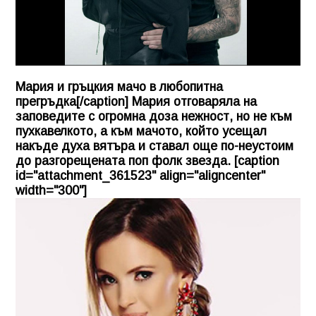
Мария и гръцкия мачо в любопитна
прегръдка[/caption] Мария отговаряла на
заповедите с огромна доза нежност, но не към
пухкавелкото, а към мачото, който усещал
накъде духа вятъра и ставал още по-неустоим
до разгорещената поп фолк звезда. [caption
id="attachment_361523" align="aligncenter"
width="300"]