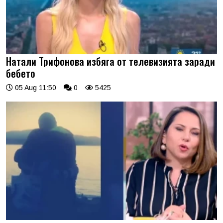
Натали Трифонова избяга от телевизията заради
бебето
05 Aug 11:50
0
5425