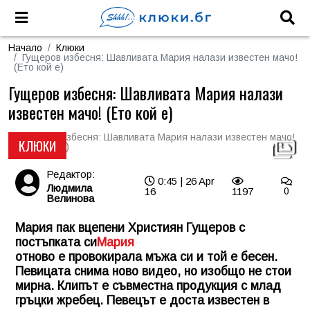
Начало
Клюки
Гущеров избесня: Шавливата Мария налази известен мачо!
(Ето кой е)
Гущеров избесня: Шавливата Мария налази
известен мачо! (Ето кой е)
КЛЮКИ
Редактор:
0:45 | 26 Apr
Людмила
16
1197
0
Велинова
Мария пак вцепени Християн Гущеров с
постъпката си
Мария
отново е провокирала мъжа си и той е бесен.
Певицата снима ново видео, но изобщо не стои
мирна. Клипът е съвместна продукция с млад
гръцки жребец. Певецът е доста известен в