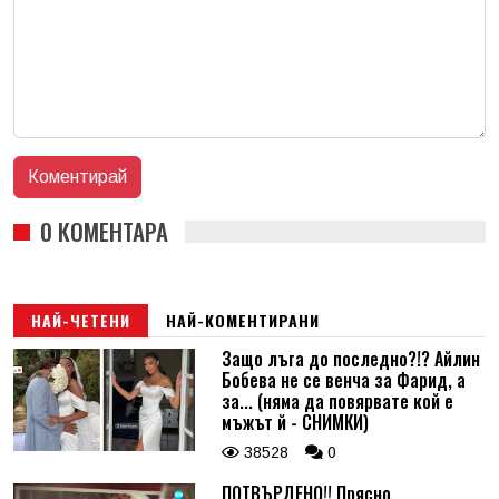
0 КОМЕНТАРА
НАЙ-ЧЕТЕНИ
НАЙ-КОМЕНТИРАНИ
Защо лъга до последно?!? Айлин
Бобева не се венча за Фарид, а
за... (няма да повярвате кой е
мъжът й - СНИМКИ)
38528
0
ПОТВЪРДЕНО!! Прясно