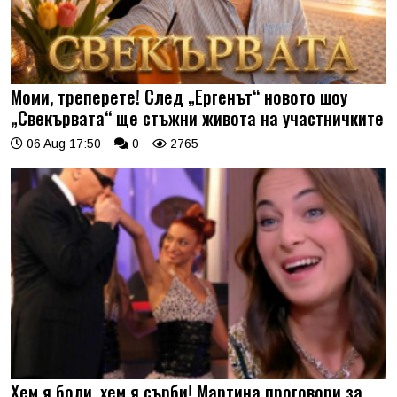
Моми, треперете! След „Ергенът“ новото шоу
„Свекървата“ ще стъжни живота на участничките
06 Aug 17:50
0
2765
Хем я боли, хем я сърби! Мартина проговори за