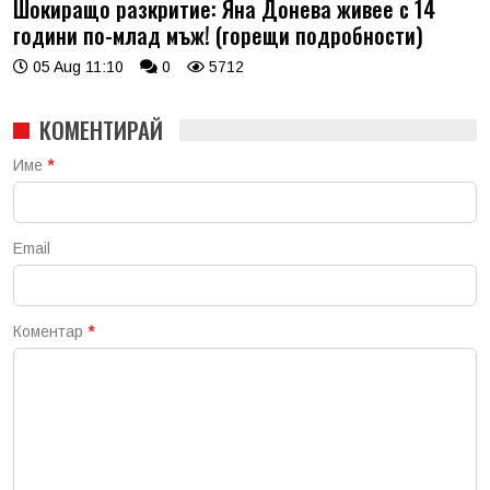
Шокиращо разкритие: Яна Донева живее с 14
години по-млад мъж! (горещи подробности)
05 Aug 11:10
0
5712
КОМЕНТИРАЙ
Име
*
Email
Коментар
*