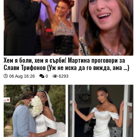
Хем я боли, хем я сърби! Мартина проговори за
Слави Трифонов (Уж не иска да го вижда, ама …)
06 Aug 16:26
0
6293