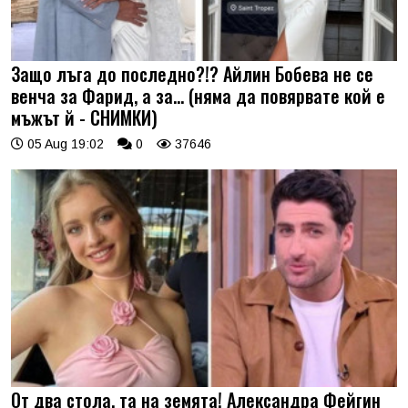
Защо лъга до последно?!? Айлин Бобева не се
венча за Фарид, а за... (няма да повярвате кой е
мъжът й - СНИМКИ)
05 Aug 19:02
0
37646
От два стола, та на земята! Александра Фейгин