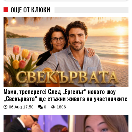
ОЩЕ ОТ КЛЮКИ
Моми, треперете! След „Ергенът“ новото шоу
„Свекървата“ ще стъжни живота на участничките
06 Aug 17:50
0
1806