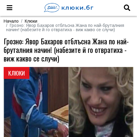
Начало
Клюки
Грозно: Явор Бахаров отблъсна Жана по най-бруталния
начин! (набезите й го отвратиха - виж какво се случи)
Грозно: Явор Бахаров отблъсна Жана по най-
бруталния начин! (набезите й го отвратиха -
виж какво се случи)
КЛЮКИ