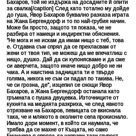
Бахаров, той не издържа на досадните й опити
за свалка[/caption] След като тотално му дойде
до гуша, Явор Бахаров буквално разказа играта
на Жана Бергендорф и то по най-грубия начин.
Може би просто, защото тя показа, че не
разбира от намеци и индиректни обяснения.
"Не мога и не искам да имам нищо с теб, това
е. Отдавна съм спрял да се прехласвам от
жени от твоя тип, не можеш да ме впечатлиш с
нищо, душко. Дай да си купонясваме и да сме
си аверчета, защото иначе нищо добро не ни
чака. А и наистина задницата ти е твърде
голяма, никога не съм си падал по такива. Не,
че си грозна, де", изцепил се снощи Явор
Бахаров, а Жана Бергендорф останала като
гръмната с пушка двуцевка. Източниците от
кухнята на медията разкриха, че след явното
отрязване на Бахаров, певицата се вкиснала
така, че и млякото в околните села прокиснало.
Имало дори момент, в който си наумила, че
трябва да се махне от Къщата, но само
Емануела я спряла да направи тази глупост.