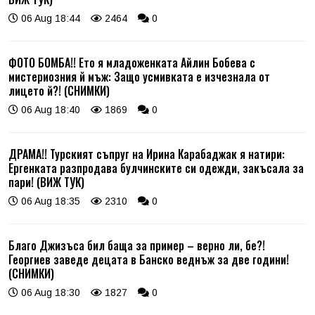
06 Aug 18:44
2464
0
ФОТО БОМБА!! Ето я младоженката Айлин Бобева с
мистериозния й мъж: Защо усмивката е изчезнала от
лицето й?! (СНИМКИ)
06 Aug 18:40
1869
0
ДРАМА!! Турският съпруг на Ирина Карабаджак я натири:
Ергенката разпродава булчинските си одежди, закъсала за
пари! (ВИЖ ТУК)
06 Aug 18:35
2310
0
Благо Джизъса бил баща за пример – верно ли, бе?!
Георгиев заведе децата в Банско веднъж за две години!
(СНИМКИ)
06 Aug 18:30
1827
0