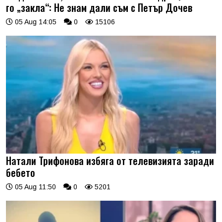
го „закла“: Не знам дали съм с Петър Дочев
05 Aug 14:05
0
15106
Натали Трифонова избяга от телевизията заради
бебето
05 Aug 11:50
0
5201