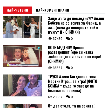
НАЙ-ЧЕТЕНИ
НАЙ-КОМЕНТИРАНИ
Защо лъга до последно?!? Айлин
Бобева не се венча за Фарид, а
за... (няма да повярвате кой е
мъжът й - СНИМКИ)
37436
0
ПОТВЪРДЕНО!! Прясно
разведеният Геро си хвана
любовницата и замина на море!
(СНИМКИ)
35567
0
ТРУС!! Алекс Богданска гепи
Мартин К*ра... за к*ра! (ФОТО
БОМБА + къде го заведе на
безплатна почивка)
23037
0
От два стола, та на земята!