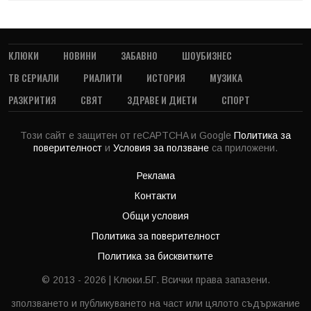
КЛЮКИ
НОВИНИ
ЗАБАВНО
ШОУБИЗНЕС
ТВ СЕРИАЛИ
РИАЛИТИ
ИСТОРИЯ
МУЗИКА
РАЗКРИТИЯ
СВЯТ
ЗДРАВЕ И ДИЕТИ
СПОРТ
Този сайт е защитен от reCAPTCHA и Google
Политика за
поверителност
и
Условия за ползване
са приложени.
Реклама
Контакти
Общи условия
Политика за поверителност
Политика за бисквитките
© 2013 - 2026 | Клюки.БГ. Всички права запазени.
зползването и публикуването на част или цялото съдържание