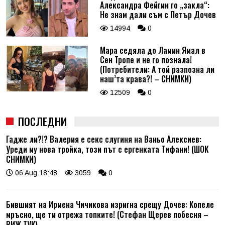
Александра Фейгин го „закла“:
Не знам дали съм с Петър Дочев
14994
0
Мара седяла до Ламин Ямал в
Сен Тропе и не го познала!
(Потребители: А той разпозна ли
наш’та крава?! – СНИМКИ)
12509
0
ПОСЛЕДНИ
Гадже ли?!? Валерия е секс слугиня на Ваньо Алексиев:
Уреди му нова тройка, този път с ергенката Тифани! (ШОК
СНИМКИ)
06 Aug 18:48
3059
0
Бившият на Ирмена Чичикова изригна срещу Дочев: Копеле
мръсно, ще ти отрежа топките! (Стефан Щерев побесня –
ВИЖ ТУК)