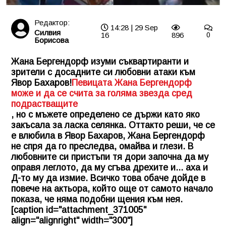
Редактор:
14:28 | 29 Sep
Силвия
16
896
0
Борисова
Жана Бергендорф изуми съквартиранти и
зрители с досадните си любовни атаки към
Явор Бахаров!
Певицата Жана Бергендорф
може и да се счита за голяма звезда сред
подрастващите
, но с мъжете определено се държи като яко
закъсала за ласка селянка. Оттакто реши, че се
е влюбила в Явор Бахаров, Жана Бергендорф
не спря да го преследва, омайва и глези. В
любовните си пристъпи тя дори започна да му
оправя леглото, да му сгъва дрехите и... аха и
Д-то му да измие. Всичко това обаче дойде в
повече на актьора, който още от самото начало
показа, че няма подобни щения към нея.
[caption id="attachment_371005"
align="alignright" width="300"]