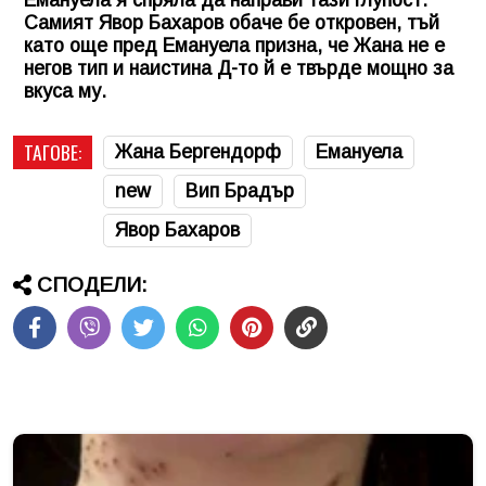
Самият Явор Бахаров обаче бе откровен, тъй
като още пред Емануела призна, че Жана не е
негов тип и наистина Д-то й е твърде мощно за
вкуса му.
ТАГОВЕ:
Жана Бергендорф
Емануела
new
Вип Брадър
Явор Бахаров
СПОДЕЛИ: