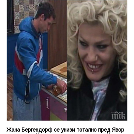
Жана Бергендорф се унизи тотално пред Явор