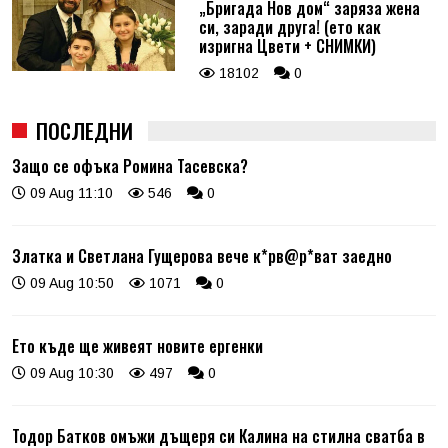
„Бригада Нов дом“ заряза жена
си, заради друга! (ето как
изригна Цвети + СНИМКИ)
18102
0
ПОСЛЕДНИ
Защо се офъка Ромина Тасевска?
09 Aug 11:10
546
0
Златка и Светлана Гущерова вече к*рв@р*ват заедно
09 Aug 10:50
1071
0
Ето къде ще живеят новите ергенки
09 Aug 10:30
497
0
Тодор Батков омъжи дъщеря си Калина на стилна сватба в