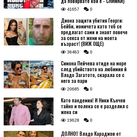
да повярвате коя е - СНИМКИ)
41657
0
Диона защити убития Георги:
Бейби, момичета като теб се
предлагат сами и знаят повече
за секса от жени на моята
възраст! (ВИЖ ОЩЕ)
36463
0
Симона Пейчева отиде на море
след убийството на любимия й
Владо Загатото, скарала се с
него за пари
20685
0
Като пандемия! И Ники Кънчев
тайно и полека се е разделил с
жена си
19628
0
ДОЛНО!! Владо Караджов от