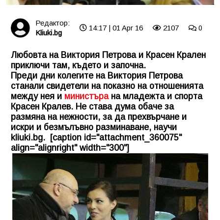
Редактор:
14:17 | 01 Apr 16
2107
0
Kliuki.bg
Любовта на Виктория Петрова и Красен Крален
приключи там, където и започна.
Преди дни колегите на
Виктория Петрова
станали свидетели на показно на отношенията
между нея и
министъра
на младежта и спорта
Красен Кралев. Не става дума обаче за
размяна на нежности, за да прехвърчане и
искри и безмълъвно разминаване, научи
kliuki.bg.
[caption id="attachment_360075"
align="alignright" width="300"]