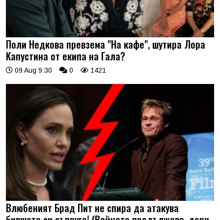
Поли Недкова превзема "На кафе", шутира Лора
Капустина от екипа на Гала?
09 Aug 9:30
0
1421
Влюбеният Брад Пит не спира да атакува
бившата си съпруга! (Войната продължава, дори