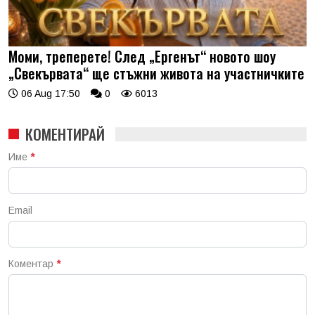
Моми, треперете! След „Ергенът“ новото шоу
„Свекървата“ ще стъжни живота на участничките
06 Aug 17:50
0
6013
КОМЕНТИРАЙ
Име
*
Email
Коментар
*