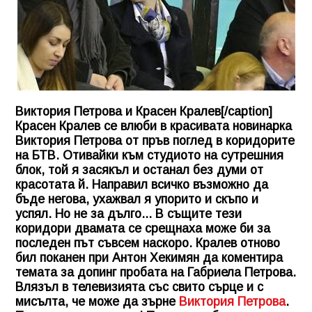
Виктория Петрова и Красен Кралев[/caption]
Красен Кралев се влюби в красивата новинарка
Виктория Петрова
от пръв поглед в коридорите
на БТВ. Отивайки към студиото на сутрешния
блок, той я засякъл и останал без думи от
красотата й. Направил всичко възможно да
бъде негова, ухажвал я упорито и скъпо и
успял. Но не за дълго... В същите тези
коридори двамата се срещнаха може би за
последен път съвсем наскоро. Кралев отново
бил поканен при Антон Хекимян да коментира
темата за допинг пробата на Габриела Петрова.
Влязъл в телевизията със свито сърце и с
мисълта, че може да зърне
Виктория Петрова
.