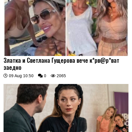
Златка и Светлана Гущерова вече к*рв@р*ват
заедно
09 Aug 10:50
0
2065