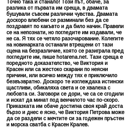
Точно така и станало! Този път, обаче, за
разлика от първата им среща, в двамата
бушували съвсем различни чувства. Двамата
доскоро влюбени се разминали без да се
поздравят по какъвто и да било начин. Правели
се на непознати, но погледите им издавали, че
не са. Я тях се четяло разочарование. Колегите
на новинарката останали втрещени от тази
сцена на безразличие, която се разиграла пред
погледите им, пише hotarena.net. Тази среща е
поредното доказателство, че Виктория и
Красен или са жестоко скарани по неясни
причини, или всичко между тях е приключило
безвъзвратно. Доскоро те изглеждаха истински
щастливи, обикаляха света и се хвалеха с
любовта си. Заговори се дори, че са се сгодили
и искат да минат под венчилото час по-скоро.
Приказката им обаче достигна своя край доста
бързо и днес е ясно, че
Виктория Петрова
може
да се раздели с мечтите си за годежен пръстен
и морска сватба с Красен Кралев.