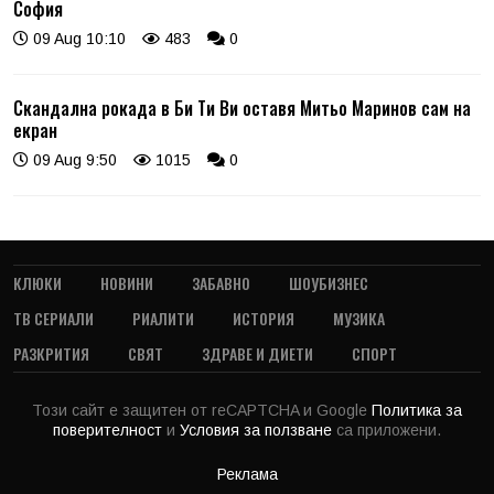
София
09 Aug 10:10
483
0
Скандална рокада в Би Ти Ви оставя Митьо Маринов сам на
екран
09 Aug 9:50
1015
0
КЛЮКИ
НОВИНИ
ЗАБАВНО
ШОУБИЗНЕС
ТВ СЕРИАЛИ
РИАЛИТИ
ИСТОРИЯ
МУЗИКА
РАЗКРИТИЯ
СВЯТ
ЗДРАВЕ И ДИЕТИ
СПОРТ
Този сайт е защитен от reCAPTCHA и Google
Политика за
поверителност
и
Условия за ползване
са приложени.
Реклама