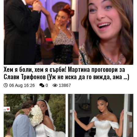
Хем я боли, хем я сърби! Мартина проговори за
Слави Трифонов (Уж не иска да го вижда, ама …)
06 Aug 16:26
0
13867