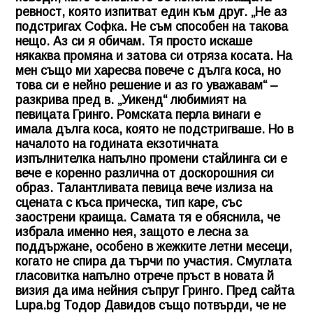
ревност, която изпитват един към друг. „Не аз
подстригах Софка. Не съм способен на такова
нещо. Аз си я обичам. Тя просто искаше
някаква промяна и затова си отряза косата. На
мен също ми харесва повече с дълга коса, но
това си е нейно решение и аз го уважавам“ –
разкрива пред в. „Уикенд“ любимият на
певицата Гринго. Ромската перла винаги е
имала дълга коса, която не подстригваше. Но в
началото на годината екзотичната
изпълнителка напълно промени стайлинга си е
вече е коренно различна от доскорошния си
образ. Талантливата певица вече излиза на
сцената с къса прическа, тип каре, със
заострени краища. Самата тя е обяснила, че
избрала именно нея, защото е лесна за
поддържане, особено в жежките летни месеци,
когато не спира да търчи по участия. Смуглата
гласовитка напълно отрече пръст в новата й
визия да има нейния съпруг Гринго. Пред сайта
Lupa.bg Тодор Давидов също потвърди, че не