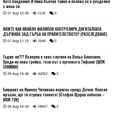
Като пандемия! И Ники Кънчев тайно и полека се е разделил
с жена си
07 Aug 15:49
2142
0
ВИЖТЕ КАК ИВАЙЛО ФИЛИПОВ КОНТРОЛИРА ДИГИТАЛНАТА
ДЪРЖАВА ЗАД ГЪРБА НА ПРАВИТЕЛСТВОТО? (РАЗСЛЕДВАНЕ)
07 Aug 12:10
2940
0
Гадже ли?!? Валерия е секс слугиня на Ваньо Алексиев:
Уреди му нова тройка, този път с ергенката Тифани! (ШОК
СНИМКИ)
06 Aug 18:48
44352
0
Бившият на Ирмена Чичикова изригна срещу Дочев: Копеле
мръсно, ще ти отрежа топките! (Стефан Щерев побесня –
ВИЖ ТУК)
06 Aug 18:44
18907
0