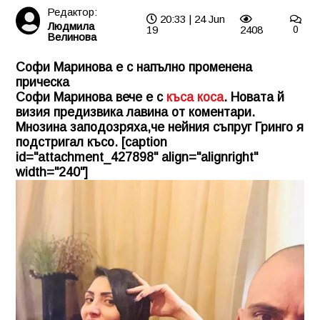
Редактор:
20:33 | 24 Jun
Людмила
19
2408
0
Велинова
Софи Маринова е с напълно променена
прическа
Софи Маринова вече е с
къса коса
. Новата й
визия предизвика лавина от коментари.
Мнозина заподозряха,че нейния съпруг Гринго я
подстригал късо. [caption
id="attachment_427898" align="alignright"
width="240"]