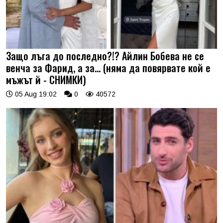
Защо лъга до последно?!? Айлин Бобева не се
венча за Фарид, а за... (няма да повярвате кой е
мъжът й - СНИМКИ)
05 Aug 19:02
0
40572