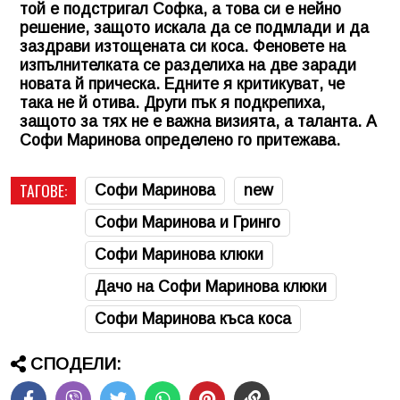
той е подстригал Софка, а това си е нейно
решение, защото искала да се подмлади и да
заздрави изтощената си коса. Феновете на
изпълнителката се разделиха на две заради
новата й прическа. Едните я критикуват, че
така не й отива. Други пък я подкрепиха,
защото за тях не е важна визията, а таланта. А
Софи Маринова определено го притежава.
ТАГОВЕ:
Софи Маринова
new
Софи Маринова и Гринго
Софи Маринова клюки
Дачо на Софи Маринова клюки
Софи Маринова къса коса
СПОДЕЛИ: