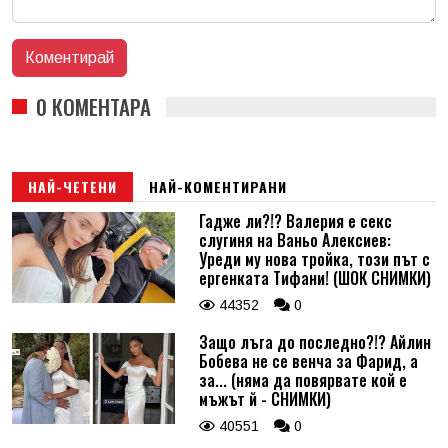
0 КОМЕНТАРА
НАЙ-ЧЕТЕНИ
НАЙ-КОМЕНТИРАНИ
Гадже ли?!? Валерия е секс
слугиня на Ваньо Алексиев:
Уреди му нова тройка, този път с
ергенката Тифани! (ШОК СНИМКИ)
44352
0
Защо лъга до последно?!? Айлин
Бобева не се венча за Фарид, а
за... (няма да повярвате кой е
мъжът й - СНИМКИ)
40551
0