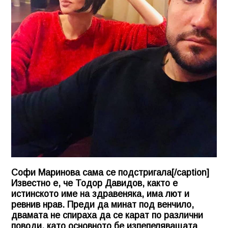
Софи Маринова сама се подстригала[/caption]
Известно е, че Тодор Давидов, както е
истинското име на здравеняка, има лют и
ревнив нрав. Преди да минат под венчило,
двамата не спираха да се карат по различни
поводи, като основното бе изпепеляващата