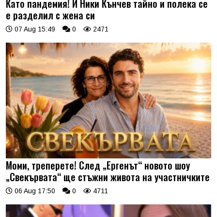
Като пандемия! И Ники Кънчев тайно и полека се
е разделил с жена си
07 Aug 15:49
0
2471
Моми, треперете! След „Ергенът“ новото шоу
„Свекървата“ ще стъжни живота на участничките
06 Aug 17:50
0
4711