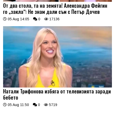
От два стола, та на земята! Александра Фейгин
го „закла“: Не знам дали съм с Петър Дочев
05 Aug 14:05
0
17136
Натали Трифонова избяга от телевизията заради
бебето
05 Aug 11:50
0
5719