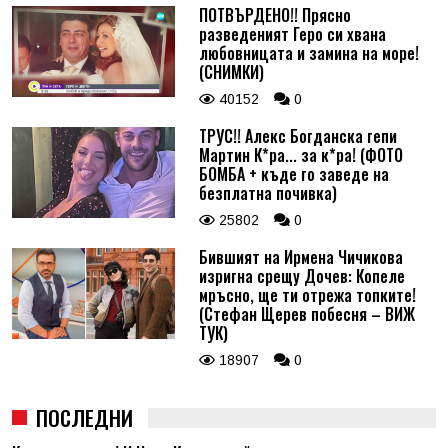
ПОТВЪРДЕНО!! Прясно
разведеният Геро си хвана
любовницата и замина на море!
(СНИМКИ)
40152
0
ТРУС!! Алекс Богданска гепи
Мартин К*ра... за к*ра! (ФОТО
БОМБА + къде го заведе на
безплатна почивка)
25802
0
Бившият на Ирмена Чичикова
изригна срещу Дочев: Копеле
мръсно, ще ти отрежа топките!
(Стефан Щерев побесня – ВИЖ
ТУК)
18907
0
ПОСЛЕДНИ