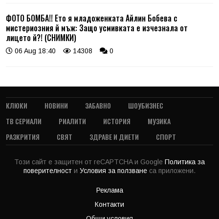
ФОТО БОМБА!! Ето я младоженката Айлин Бобева с
мистериозния й мъж: Защо усмивката е изчезнала от
лицето й?! (СНИМКИ)
06 Aug 18:40
14308
0
КЛЮКИ
НОВИНИ
ЗАБАВНО
ШОУБИЗНЕС
ТВ СЕРИАЛИ
РИАЛИТИ
ИСТОРИЯ
МУЗИКА
РАЗКРИТИЯ
СВЯТ
ЗДРАВЕ И ДИЕТИ
СПОРТ
Този сайт е защитен от reCAPTCHA и Google
Политика за
поверителност
и
Условия за ползване
са приложени.
Реклама
Контакти
Общи условия