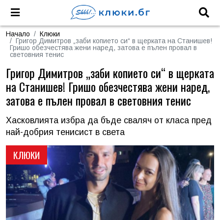
Начало
Клюки
Григор Димитров „заби копието си“ в щерката на Станишев!
Гришо обезчестява жени наред, затова е пълен провал в
световния тенис
Григор Димитров „заби копието си“ в щерката
на Станишев! Гришо обезчестява жени наред,
затова е пълен провал в световния тенис
Хасковлията избра да бъде сваляч от класа пред
най-добрия тенисист в света
КЛЮКИ