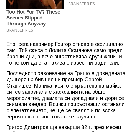
Ето, сега например Григор отново е официално
сам. Той скъса с Лолита Османова само преди
броени дни, а вече ощастливява други жени. И
то не кои да е, а такива с известни родители.
Последното завоевание на Гришо е доведената
дъщеря на бившия ни премиер Сергей
Станишев. Моника, която е кръстена на майка
си, се запознала с хасковлията на общо
мероприятие, двамата си допаднали и дори се
снимали заедно. Всички присъстващи останали
с впечатлението, че ще се свалят и по всяка
вероятност точно това се е случило.
Григор Димитров ще навърши 32 г. през месец