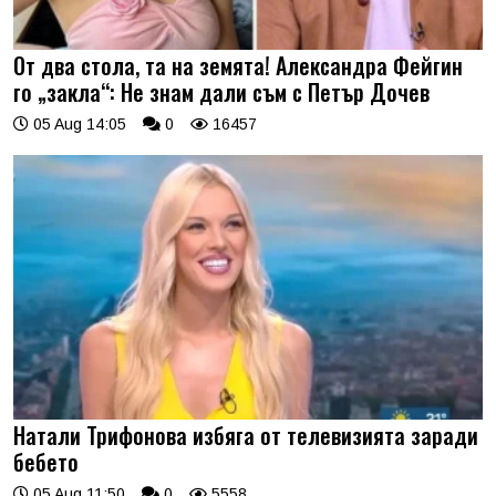
От два стола, та на земята! Александра Фейгин
го „закла“: Не знам дали съм с Петър Дочев
05 Aug 14:05
0
16457
Натали Трифонова избяга от телевизията заради
бебето
05 Aug 11:50
0
5558