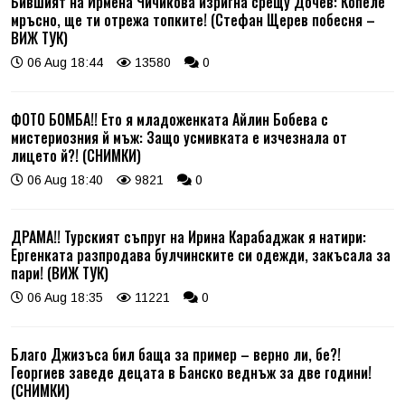
Бившият на Ирмена Чичикова изригна срещу Дочев: Копеле
мръсно, ще ти отрежа топките! (Стефан Щерев побесня –
ВИЖ ТУК)
06 Aug 18:44
13580
0
ФОТО БОМБА!! Ето я младоженката Айлин Бобева с
мистериозния й мъж: Защо усмивката е изчезнала от
лицето й?! (СНИМКИ)
06 Aug 18:40
9821
0
ДРАМА!! Турският съпруг на Ирина Карабаджак я натири:
Ергенката разпродава булчинските си одежди, закъсала за
пари! (ВИЖ ТУК)
06 Aug 18:35
11221
0
Благо Джизъса бил баща за пример – верно ли, бе?!
Георгиев заведе децата в Банско веднъж за две години!
(СНИМКИ)