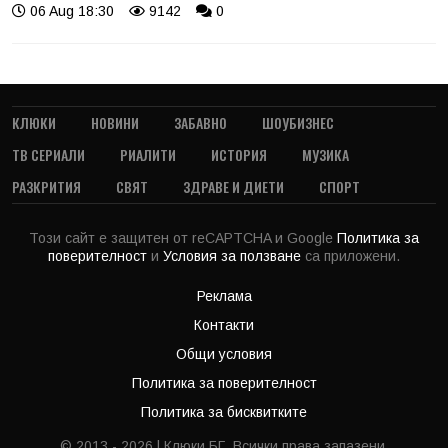
06 Aug 18:30
9142
0
КЛЮКИ
НОВИНИ
ЗАБАВНО
ШОУБИЗНЕС
ТВ СЕРИАЛИ
РИАЛИТИ
ИСТОРИЯ
МУЗИКА
РАЗКРИТИЯ
СВЯТ
ЗДРАВЕ И ДИЕТИ
СПОРТ
Този сайт е защитен от reCAPTCHA и Google
Политика за
поверителност
и
Условия за ползване
са приложени.
Реклама
Контакти
Общи условия
Политика за поверителност
Политика за бисквитките
© 2013 - 2026 | Клюки.БГ. Всички права запазени.