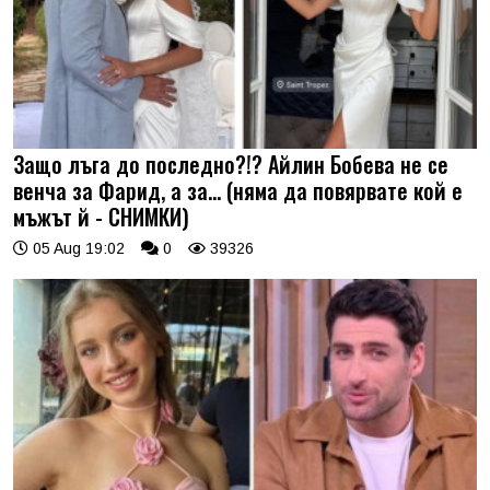
Защо лъга до последно?!? Айлин Бобева не се
венча за Фарид, а за... (няма да повярвате кой е
мъжът й - СНИМКИ)
05 Aug 19:02
0
39326