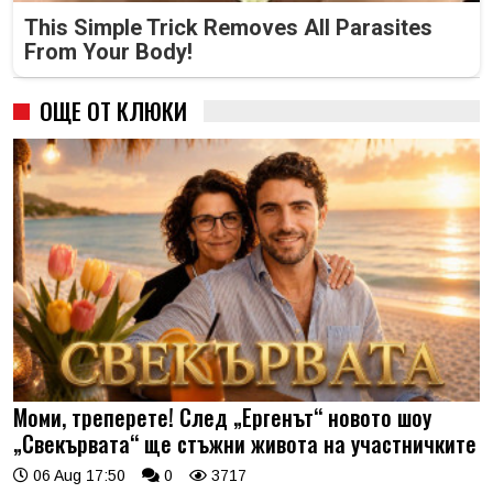
This Simple Trick Removes All Parasites
From Your Body!
ОЩЕ ОТ КЛЮКИ
Моми, треперете! След „Ергенът“ новото шоу
„Свекървата“ ще стъжни живота на участничките
06 Aug 17:50
0
3717