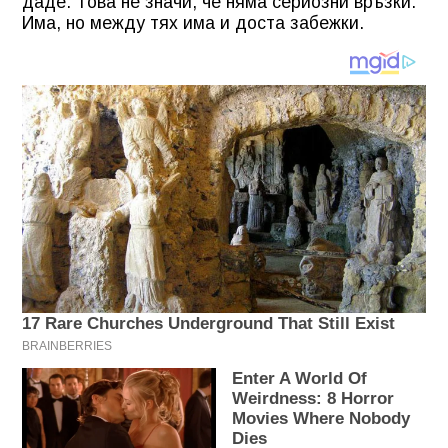
даде. Това не значи, че няма сериозни връзки.
Има, но между тях има и доста забежки.