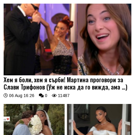
Хем я боли, хем я сърби! Мартина проговори за
Слави Трифонов (Уж не иска да го вижда, ама …)
06 Aug 16:26
0
11487