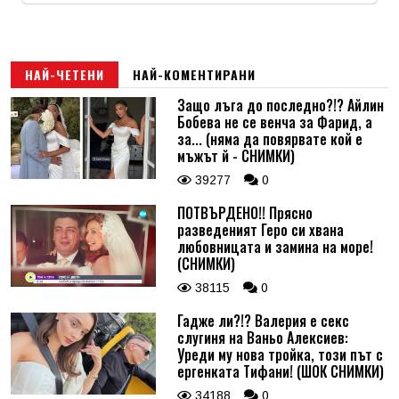
Коментар
*
Email
НАЙ-ЧЕТЕНИ
НАЙ-КОМЕНТИРАНИ
Защо лъга до последно?!? Айлин
Бобева не се венча за Фарид, а
Коментар
*
за... (няма да повярвате кой е
мъжът й - СНИМКИ)
39277
0
ПОТВЪРДЕНО!! Прясно
разведеният Геро си хвана
любовницата и замина на море!
(СНИМКИ)
38115
0
Гадже ли?!? Валерия е секс
слугиня на Ваньо Алексиев:
Уреди му нова тройка, този път с
ергенката Тифани! (ШОК СНИМКИ)
34188
0