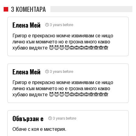
3 КОМЕНТАРА
Елена Мей
3 years before
Григор е прекрасно момче извинявам се нищо
лично към момичето но е грозна много какво
хубаво видяхте 😈😈😈😈🙉🙉🙉🙉🙈🙈🙈🙈
Име
*
Елена Мей
3 years before
Email
Григор е прекрасно момче извинявам се нищо
лично към момичето но е грозна много какво
хубаво видяхте 😈😈😈😈🙉🙉🙉🙉🙈🙈🙈🙈
Коментар
*
Име
*
Обвързан е
3 years before
Email
Обаче с коя е мистерия.
Име
*