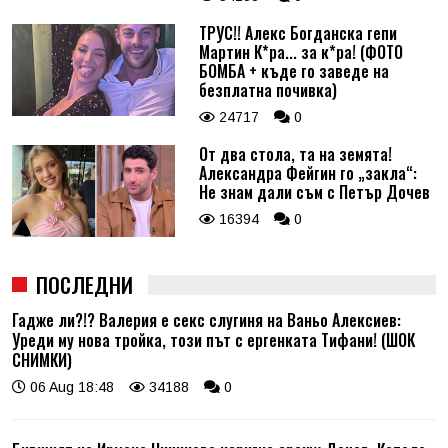
ТРУС!! Алекс Богданска гепи
Мартин К*ра... за к*ра! (ФОТО
БОМБА + къде го заведе на
безплатна почивка)
24717
0
От два стола, та на земята!
Александра Фейгин го „закла“:
Не знам дали съм с Петър Дочев
16394
0
ПОСЛЕДНИ
Гадже ли?!? Валерия е секс слугиня на Ваньо Алексиев:
Уреди му нова тройка, този път с ергенката Тифани! (ШОК
СНИМКИ)
06 Aug 18:48
34188
0