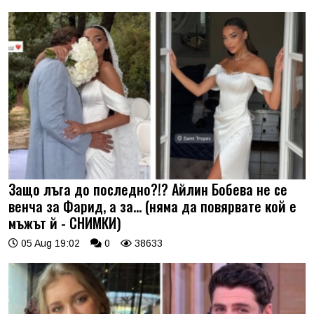
Защо лъга до последно?!? Айлин Бобева не се
венча за Фарид, а за... (няма да повярвате кой е
мъжът й - СНИМКИ)
05 Aug 19:02
0
38633