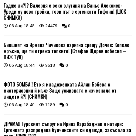
Гадже ли?!? Валерия е секс слугиня на Ваньо Алексиев:
Уреди му нова тройка, този път с ергенката Тифани! (ШОК
СНИМКИ)
06 Aug 18:48
24479
0
Бившият на Ирмена Чичикова изригна срещу Дочев: Копеле
мръсно, ще ти отрежа топките! (Стефан Щерев побесня –
ВИЖ ТУК)
06 Aug 18:44
9618
0
ФОТО БОМБА!! Ето я младоженката Айлин Бобева с
мистериозния й мъж: Защо усмивката е изчезнала от
лицето й?! (СНИМКИ)
06 Aug 18:40
7189
0
ДРАМА!! Турският съпруг на Ирина Карабаджак я натири:
Ергенката разпродава булчинските си одежди, закъсала за
пари! (ВИЖ ТУК)