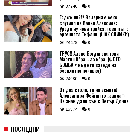
37240
0
Гадже ли?!? Валерия е секс
слугиня на Ваньо Алексиев:
Уреди му нова тройка, този път с
ергенката Тифани! (ШОК СНИМКИ)
24479
0
ТРУС!! Алекс Богданска гепи
Мартин К*ра... за к*ра! (ФОТО
БОМБА + къде го заведе на
безплатна почивка)
24080
0
От два стола, та на земята!
Александра Фейгин го „закла“:
Не знам дали съм с Петър Дочев
15974
0
ПОСЛЕДНИ