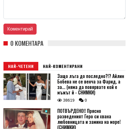
0 КОМЕНТАРА
НАЙ-ЧЕТЕНИ
НАЙ-КОМЕНТИРАНИ
Защо лъга до последно?!? Айлин
Бобева не се венча за Фарид, а
за... (няма да повярвате кой е
мъжът й - СНИМКИ)
38619
0
ПОТВЪРДЕНО!! Прясно
разведеният Геро си хвана
любовницата и замина на море!
(СНИМКИ)