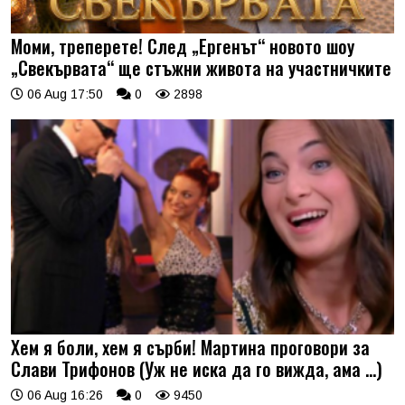
Моми, треперете! След „Ергенът“ новото шоу
„Свекървата“ ще стъжни живота на участничките
06 Aug 17:50
0
2898
Хем я боли, хем я сърби! Мартина проговори за
Слави Трифонов (Уж не иска да го вижда, ама …)
06 Aug 16:26
0
9450