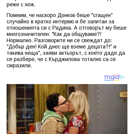
реже с нож.
Помним, че наскоро Донков беше "сгащен"
случайно в кратко интервю и бе запитан за
отношенията си с Радина. А отговорът му беше
многозначителен: "Как да общуваме?!
Нормално. Разговорите ни се свеждат до:
"Добър ден! Кой днес ще вземе децата?!" и
такива неща", заяви актьорът, с което даде да
се разбере, че с Кърджилова тотално са се
смразили.