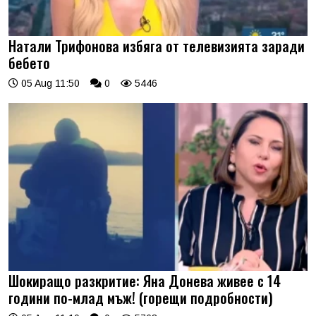
Натали Трифонова избяга от телевизията заради
бебето
05 Aug 11:50
0
5446
Шокиращо разкритие: Яна Донева живее с 14
години по-млад мъж! (горещи подробности)