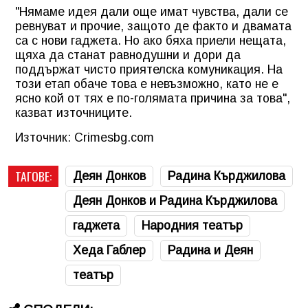
"Нямаме идея дали още имат чувства, дали се
ревнуват и прочие, защото де факто и двамата
са с нови гаджета. Но ако бяха приели нещата,
щяха да станат равнодушни и дори да
поддържат чисто приятелска комуникация. На
този етап обаче това е невъзможно, като не е
ясно кой от тях е по-голямата причина за това",
казват източниците.
Източник: Crimesbg.com
ТАГОВЕ:
Деян Донков
Радина Кърджилова
Деян Донков и Радина Кърджилова
гаджета
Народния театър
Хеда Габлер
Радина и Деян
театър