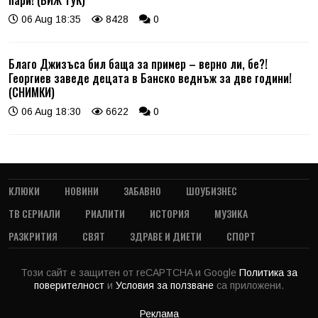
06 Aug 18:35
8428
0
Благо Джизъса бил баща за пример – верно ли, бе?!
Георгиев заведе децата в Банско веднъж за две години!
(СНИМКИ)
06 Aug 18:30
6622
0
КЛЮКИ
НОВИНИ
ЗАБАВНО
ШОУБИЗНЕС
ТВ СЕРИАЛИ
РИАЛИТИ
ИСТОРИЯ
МУЗИКА
РАЗКРИТИЯ
СВЯТ
ЗДРАВЕ И ДИЕТИ
СПОРТ
Този сайт е защитен от reCAPTCHA и Google
Политика за
поверителност
и
Условия за ползване
са приложени.
Реклама