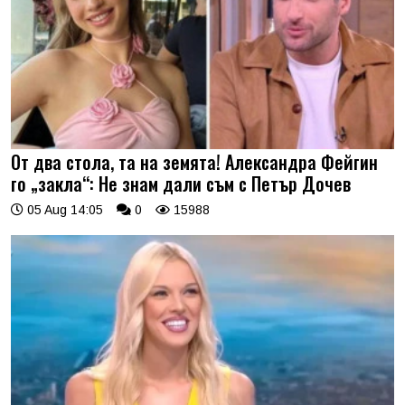
От два стола, та на земята! Александра Фейгин
го „закла“: Не знам дали съм с Петър Дочев
05 Aug 14:05
0
15988