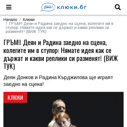
Начало
Клюки
ГРЪМ!! Деян и Радина заедно на сцена, колегите им в
ступор: Нямате идея как се държат и какви реплики си
разменят! (ВИЖ ТУК)
ГРЪМ!! Деян и Радина заедно на сцена,
колегите им в ступор: Нямате идея как се
държат и какви реплики си разменят! (ВИЖ
ТУК)
Деян Донков и Радина Кърджилова ще играят
заедно на сцена!
КЛЮКИ