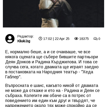
Редактор:
17:02 | 22 Apr 25
18375
0
Kliuki.bg
Е, нормално беше, а и се очакваше, че все
някога сцената ще събере бившите партньори
Деян Донков и Радина Кърджилова. И това се
случва сега, когато двамата ще играят заедно
в постановката на Народния театър - "Хеда
Габлер".
Въпросната е шанс, какъвто никой от двамата
не може да откаже и ето на - Радина и Деян се
събраха. Колегите им обаче са в потрес от
поведението им един към друг и твърдят, че
напрежението около тях може спокойно да се