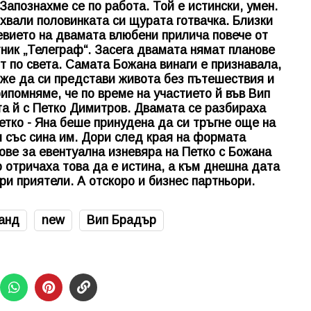
Запознахме се по работа. Той е истински, умен.
 хвали половинката си щурата готвачка. Близки
евието на двамата влюбени прилича повече от
тник „Телеграф“. Засега двамата нямат планове
ят по света. Самата Божана винаги е признавала,
може да си представи живота без пътешествия и
ипомняме, че по време на участието й във Вип
а й с Петко Димитров. Двамата се разбираха
етко - Яна беше принудена да си тръгне още на
 със сина им. Дори след края на формата
ве за евентуална изневяра на Петко с Божана
 отричаха това да е истина, а към днешна дата
бри приятели. А отскоро и бизнес партньори.
анд
new
Вип Брадър