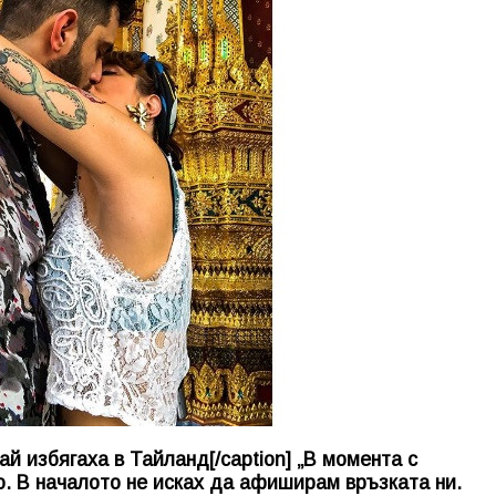
й избягаха в Тайланд[/caption] „В момента с
. В началото не исках да афиширам връзката ни.