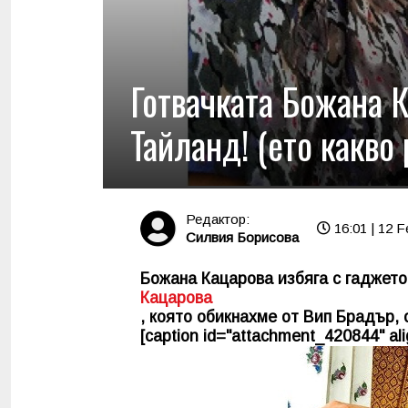
Готвачката Божана К
Тайланд! (ето какво 
Редактор:
16:01 | 12 F
Силвия Борисова
Божана Кацарова избяга с гаджето
Кацарова
, която обикнахме от Вип Брадър, 
[caption id="attachment_420844" alig