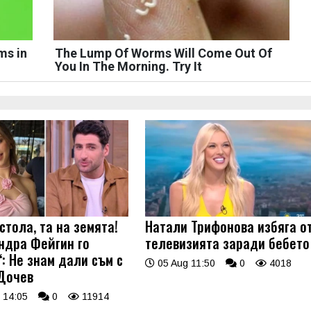
ms in
The Lump Of Worms Will Come Out Of
You In The Morning. Try It
стола, та на земята!
Натали Трифонова избяга о
ндра Фейгин го
телевизията заради бебето
: Не знам дали съм с
05 Aug 11:50
0
4018
Дочев
 14:05
0
11914