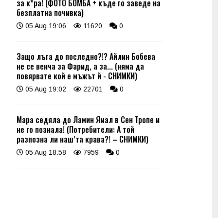
за к*ра! (ФОТО БОМБА + къде го заведе на
безплатна почивка)
05 Aug 19:06
11620
0
Защо лъга до последно?!? Айлин Бобева
не се венча за Фарид, а за... (няма да
повярвате кой е мъжът й - СНИМКИ)
05 Aug 19:02
22701
0
Мара седяла до Ламин Ямал в Сен Тропе и
не го познала! (Потребители: А той
разпозна ли наш’та крава?! – СНИМКИ)
05 Aug 18:58
7959
0