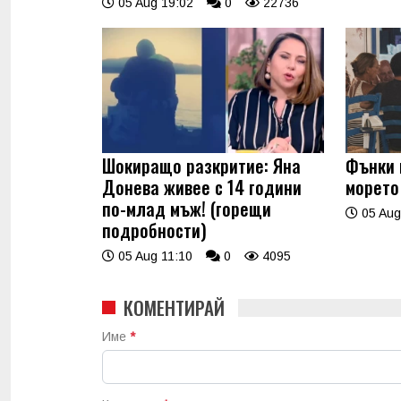
05 Aug 19:02
0
22736
Шокиращо разкритие: Яна
Фънки 
Донева живее с 14 години
морето
по-млад мъж! (горещи
05 Aug
подробности)
05 Aug 11:10
0
4095
КОМЕНТИРАЙ
Име
*