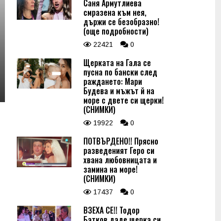
Саня Армутлиева
смразена към нея,
държи се безобразно!
(още подробности)
22421
0
Щерката на Гала се
пусна по бански след
раждането: Мари
Будева и мъжът й на
море с двете си щерки!
(СНИМКИ)
19922
0
ПОТВЪРДЕНО!! Прясно
разведеният Геро си
хвана любовницата и
замина на море!
(СНИМКИ)
17437
0
ВЗЕХА СЕ!! Тодор
Батков даде щерка си