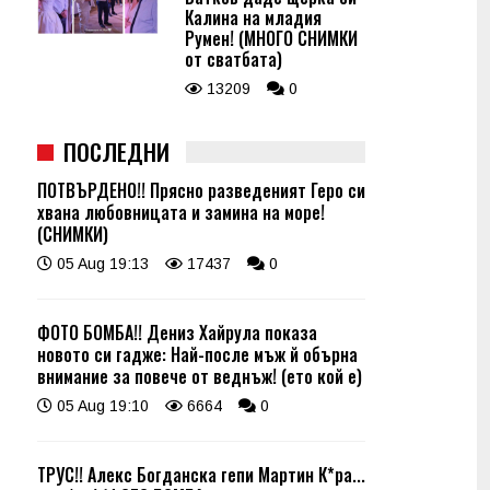
Калина на младия
Румен! (МНОГО СНИМКИ
от сватбата)
13209
0
ПОСЛЕДНИ
ПОТВЪРДЕНО!! Прясно разведеният Геро си
хвана любовницата и замина на море!
(СНИМКИ)
05 Aug 19:13
17437
0
ФОТО БОМБА!! Дениз Хайрула показа
новото си гадже: Най-после мъж й обърна
внимание за повече от веднъж! (ето кой е)
05 Aug 19:10
6664
0
ТРУС!! Алекс Богданска гепи Мартин К*ра...