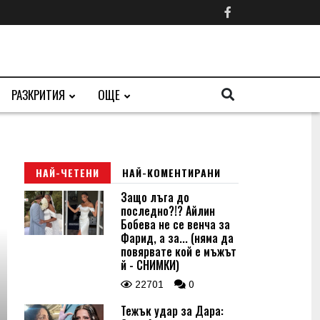
РАЗКРИТИЯ
ОЩЕ
НАЙ-ЧЕТЕНИ
НАЙ-КОМЕНТИРАНИ
Защо лъга до
последно?!? Айлин
Бобева не се венча за
Фарид, а за... (няма да
повярвате кой е мъжът
й - СНИМКИ)
22701
0
Тежък удар за Дара: