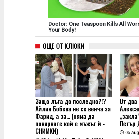
Doctor: One Teaspoon Kills All Wor
Your Body!
ОЩЕ ОТ КЛЮКИ
Защо лъга до последно?!?
От два 
Айлин Бобева не се венча за
Алекса
Фарид, а за... (няма да
„закла“
повярвате кой е мъжът й -
Петър 
СНИМКИ)
05 Aug