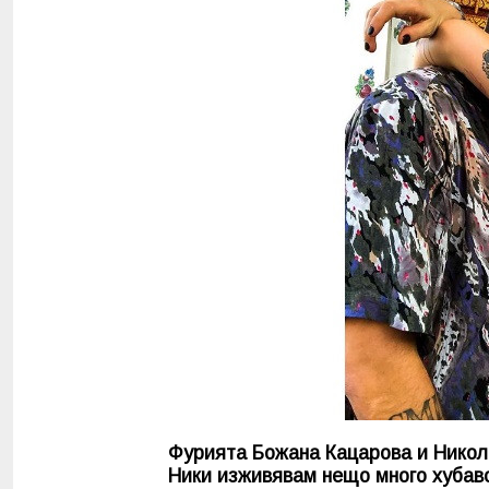
Фурията Божана Кацарова и Никола
Ники изживявам нещо много хубаво