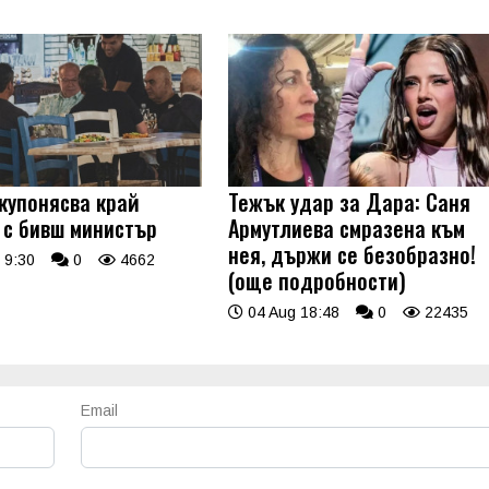
купонясва край
Тежък удар за Дара: Саня
 с бивш министър
Армутлиева смразена към
нея, държи се безобразно!
 9:30
0
4662
(още подробности)
04 Aug 18:48
0
22435
Email