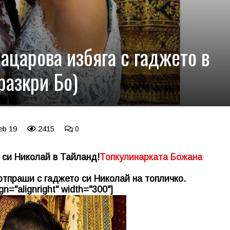
ацарова избяга с гаджето в
разкри Бо)
eb 19
2415
0
 си Николай в Тайланд!
Топкулинарката Божана
отпраши с гаджето си Николай на топличко.
n="alignright" width="300"]