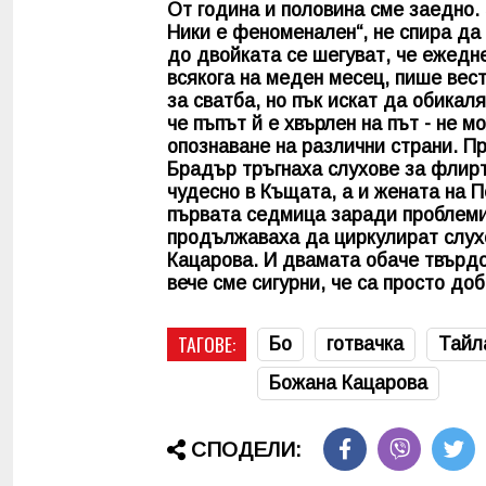
От година и половина сме заедно. 
Ники е феноменален“, не спира да
до двойката се шегуват, че ежедн
всякога на меден месец, пише вес
за сватба, но пък искат да обикал
че пъпът й е хвърлен на път - не 
опознаване на различни страни. Пр
Брадър тръгнаха слухове за флирт
чудесно в Къщата, а и жената на П
първата седмица заради проблеми
продължаваха да циркулират слухо
Кацарова. И двамата обаче твърдо
вече сме сигурни, че са просто до
ТАГОВЕ:
Бо
готвачка
Тайл
Божана Кацарова
СПОДЕЛИ: