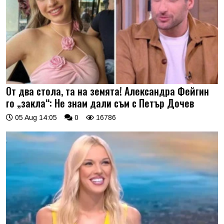
От два стола, та на земята! Александра Фейгин
го „закла“: Не знам дали съм с Петър Дочев
05 Aug 14:05
0
16786