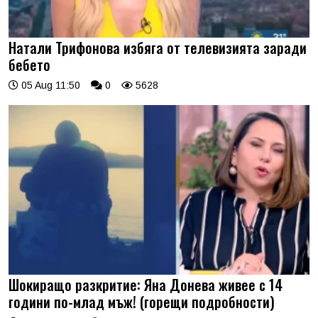
Натали Трифонова избяга от телевизията заради
бебето
05 Aug 11:50
0
5628
Шокиращо разкритие: Яна Донева живее с 14
години по-млад мъж! (горещи подробности)