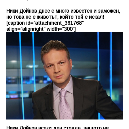
Ники Дойнов днес е много известен и заможен,
но това не е животът, който той е искал!
[caption id="attachment_361768"
align="alignright" width="300"]
Ники Дойнов всеки ден страда, защото не