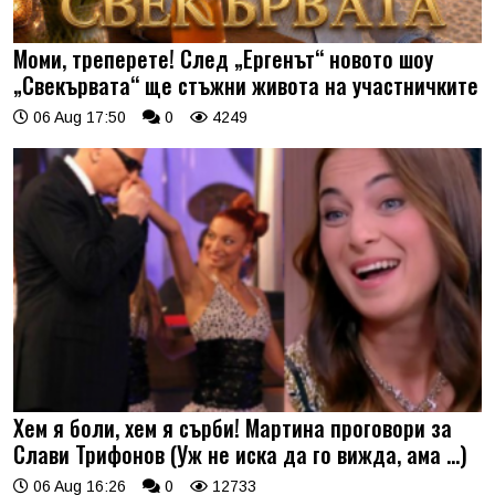
Моми, треперете! След „Ергенът“ новото шоу
„Свекървата“ ще стъжни живота на участничките
06 Aug 17:50
0
4249
Хем я боли, хем я сърби! Мартина проговори за
Слави Трифонов (Уж не иска да го вижда, ама …)
06 Aug 16:26
0
12733