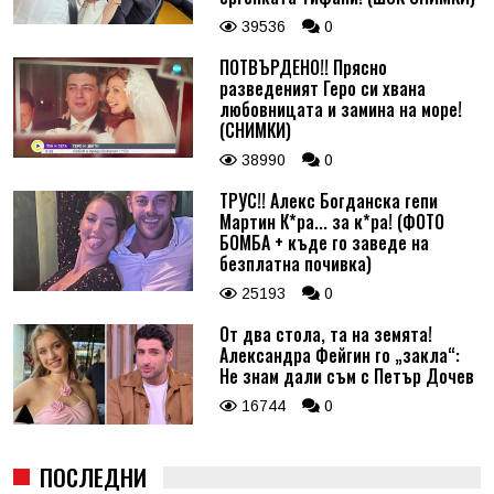
39536
0
ПОТВЪРДЕНО!! Прясно
разведеният Геро си хвана
любовницата и замина на море!
(СНИМКИ)
38990
0
ТРУС!! Алекс Богданска гепи
Мартин К*ра... за к*ра! (ФОТО
БОМБА + къде го заведе на
безплатна почивка)
25193
0
От два стола, та на земята!
Александра Фейгин го „закла“:
Не знам дали съм с Петър Дочев
16744
0
ПОСЛЕДНИ