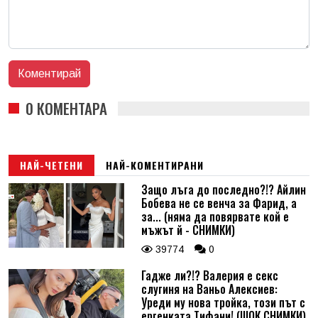
0 КОМЕНТАРА
НАЙ-ЧЕТЕНИ
НАЙ-КОМЕНТИРАНИ
Защо лъга до последно?!? Айлин
Бобева не се венча за Фарид, а
за... (няма да повярвате кой е
мъжът й - СНИМКИ)
39774
0
Гадже ли?!? Валерия е секс
слугиня на Ваньо Алексиев:
Уреди му нова тройка, този път с
ергенката Тифани! (ШОК СНИМКИ)