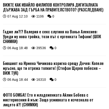
ВИЖТЕ КАК ИВАЙЛО ФИЛИПОВ КОНТРОЛИРА ДИГИТАЛНАТА
ДЪРЖАВА ЗАД ГЪРБА НА ПРАВИТЕЛСТВОТО? (РАЗСЛЕДВАНЕ)
07 Aug 12:10
1106
0
Гадже ли?!? Валерия е секс слугиня на Ваньо Алексиев:
Уреди му нова тройка, този път с ергенката Тифани! (ШОК
СНИМКИ)
06 Aug 18:48
39536
0
Бившият на Ирмена Чичикова изригна срещу Дочев: Копеле
мръсно, ще ти отрежа топките! (Стефан Щерев побесня –
ВИЖ ТУК)
06 Aug 18:44
16310
0
ФОТО БОМБА!! Ето я младоженката Айлин Бобева с
мистериозния й мъж: Защо усмивката е изчезнала от
лицето й?! (СНИМКИ)