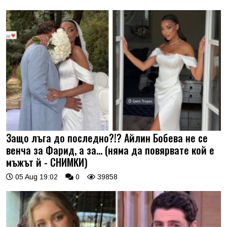
Защо лъга до последно?!? Айлин Бобева не се
венча за Фарид, а за... (няма да повярвате кой е
мъжът й - СНИМКИ)
05 Aug 19:02
0
39858