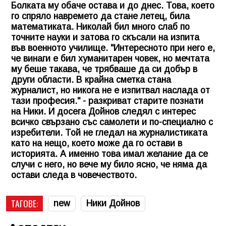
Болката му обаче остава и до днес. Това, което
го спряло навремето да стане летец, била
математиката. Николай бил много слаб по
точните науки и затова го скъсали на изпита
във военното училище. "Интересното при него е,
че винаги е бил хуманитарен човек, но мечтата
му беше такава, че трябваше да си добър в
други области. В крайна сметка стана
журналист, но никога не е изпитвал наслада от
тази професия." - разкриват старите познати
на Ники. И досега Дойнов следял с интерес
всичко свързано със самолети и по-специално с
изребители. Той не гледал на журналистиката
като на нещо, което може да го остави в
историята. А именно това имал желание да се
случи с него, но вече му било ясно, че няма да
остави следа в човечеството.
ТАГОВЕ:
new
Ники Дойнов