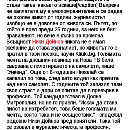
стана такъв, какъвто искаше[/caption] Въпреки
че заплатата му е умопомрачителна и се радва
на охолен живот от години, журналистът
изобщо не е доволен от живота си. Пътят, по
който е поел преди 25 години, за него не бил
правилният, но вече е късно за промяна.
Всъщност
Ники Дойнов
никога не е имал
желание да става журналист, но животът го е
пратил в тази посока, научи
Kliuki.bg
. Голямата
мечта на днешния новинар на Нова ТВ била
свързана с пилотирането на самолети, пише
"Уикенд". Още от 6-годишен Николай се
запалил по това, след като видял как прелита
над него самолет. С годините той запазил тази
своя страст и дори се опитал да я превърне в
професия. Той кандидатствал в Долна
Митрополия, но не го приели. "Исках да стана
пилот на изтребител, това беше голямата ми
мечта, която така и не осъществих." - споделял
редовно Ники Дойнов пред приятели. Така той
се озовал в журналистическата професия.