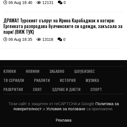
06 Aug 18:40
12131
0
ДРАМА!! Турският съпруг на Ирина Карабаджак я натири:
Ергенката разпродава булчинските си одежди, закъсала за
пари! (ВИЖ ТУК)
06 Aug 18:35
13118
0
КЛЮКИ
НОВИНИ
ЗАБАВНО
ШОУБИЗНЕС
ТВ СЕРИАЛИ
РИАЛИТИ
ИСТОРИЯ
МУЗИКА
РАЗКРИТИЯ
СВЯТ
ЗДРАВЕ И ДИЕТИ
СПОРТ
Този сайт е защитен от reCAPTCHA и Google
Политика за
поверителност
и
Условия за ползване
са приложени.
Реклама