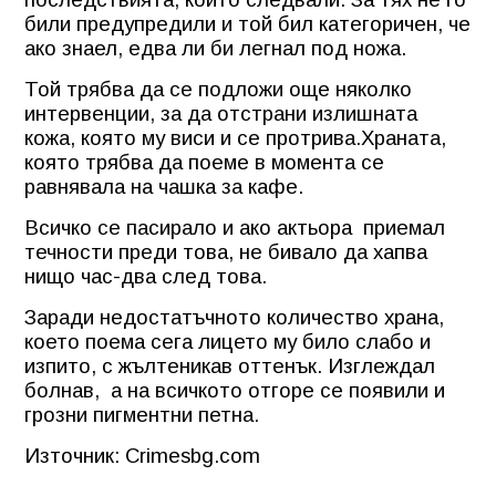
били предупредили и той бил категоричен, че
ако знаел, едва ли би легнал под ножа.
Той трябва да се подложи още няколко
интервенции, за да отстрани излишната
кожа, която му виси и се протрива.Храната,
която трябва да поеме в момента се
равнявала на чашка за кафе.
Всичко се пасирало и ако актьора
приемал
течности преди това, не бивало да хапва
нищо час-два след това.
Заради недостатъчното количество храна,
което поема сега лицето му било слабо и
изпито, с жълтеникав оттенък. Изглеждал
болнав,
а на всичкото отгоре се появили и
грозни пигментни петна.
Източник: Crimesbg.com