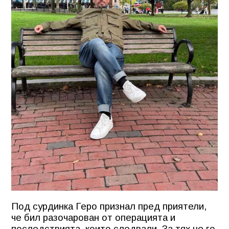
Под сурдинка Геро признал пред приятели,
че бил разочарован от операцията и
последствията, които следвали. За тях не го