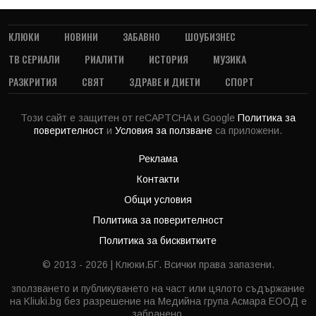
КЛЮКИ
НОВИНИ
ЗАБАВНО
ШОУБИЗНЕС
ТВ СЕРИАЛИ
РИАЛИТИ
ИСТОРИЯ
МУЗИКА
РАЗКРИТИЯ
СВЯТ
ЗДРАВЕ И ДИЕТИ
СПОРТ
Този сайт е защитен от reCAPTCHA и Google
Политика за
поверителност
и
Условия за ползване
са приложени.
Реклама
Контакти
Общи условия
Политика за поверителност
Политика за бисквитките
© 2013 - 2026 | Клюки.БГ. Всички права запазени.
зползването и публикуването на част или цялото съдържание
на Kliuki.bg без разрешение на Медийна група Асмара ЕООД е
забранено.