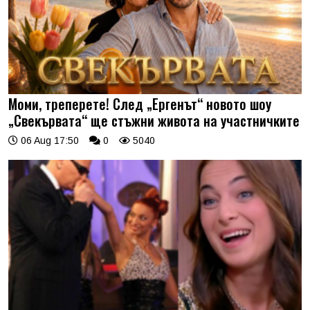
Моми, треперете! След „Ергенът“ новото шоу
„Свекървата“ ще стъжни живота на участничките
06 Aug 17:50
0
5040