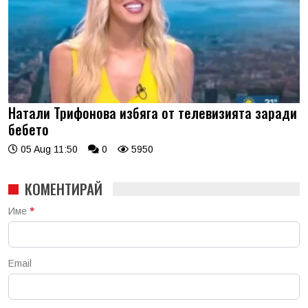
Натали Трифонова избяга от телевизията заради
бебето
05 Aug 11:50
0
5950
КОМЕНТИРАЙ
Име
*
Email