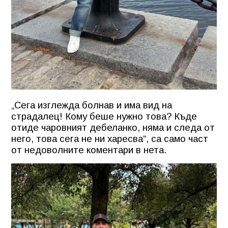
„Сега изглежда болнав и има вид на
страдалец! Кому беше нужно това? Къде
отиде чаровният дебеланко, няма и следа от
него, това сега не ни харесва“, са само част
от недоволните коментари в нета.