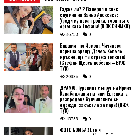
Гадже ли?!? Валерия е секс
слугиня на Ваньо Алексиев:
Уреди му нова тройка, този път с
ергенката Тифани! (ШОК СНИМКИ)
46753
0
Бившият на Ирмена Чичикова
изригна срещу Дочев: Копеле
мръсно, ще ти отрежа топките!
(Стефан Щерев побесня – ВИЖ
ТУК)
20335
0
ДРАМА!! Турският съпруг на Ирина
Карабаджак я натири: Ергенката
разпродава булчинските си
одежди, закъсала за пари! (ВИЖ
ТУК)
15785
0
ФОТО БОМБА!! Ето я