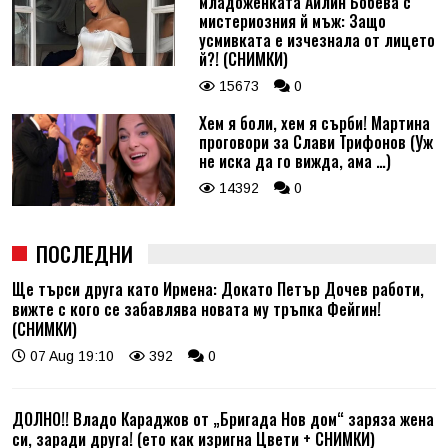
младоженката Айлин Бобева с
мистериозния й мъж: Защо
усмивката е изчезнала от лицето
й?! (СНИМКИ)
15673
0
Хем я боли, хем я сърби! Мартина
проговори за Слави Трифонов (Уж
не иска да го вижда, ама …)
14392
0
ПОСЛЕДНИ
Ще търси друга като Ирмена: Докато Петър Дочев работи,
вижте с кого се забавлява новата му тръпка Фейгин!
(СНИМКИ)
07 Aug 19:10
392
0
ДОЛНО!! Владо Караджов от „Бригада Нов дом“ заряза жена
си, заради друга! (ето как изригна Цвети + СНИМКИ)