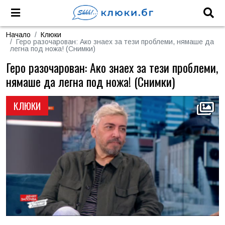
Начало
Клюки
Геро разочарован: Ако знаех за тези проблеми, нямаше да
легна под ножа! (Снимки)
Геро разочарован: Ако знаех за тези проблеми,
нямаше да легна под ножа! (Снимки)
КЛЮКИ