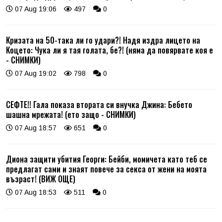
07 Aug 19:06
497
0
Кризата на 50-така ли го удари?! Надя издра лицето на
Коцето: Чука ли я тая голата, бе?! (няма да повярвате коя е
- СНИМКИ)
07 Aug 19:02
798
0
СЕФТЕ!! Гала показа втората си внучка Джина: Бебето
шашна мрежата! (ето защо - СНИМКИ)
07 Aug 18:57
651
0
Диона защити убития Георги: Бейби, момичета като теб се
предлагат сами и знаят повече за секса от жени на моята
възраст! (ВИЖ ОЩЕ)
07 Aug 18:53
511
0