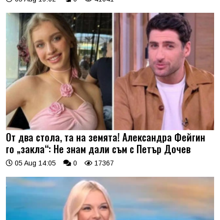
От два стола, та на земята! Александра Фейгин
го „закла“: Не знам дали съм с Петър Дочев
05 Aug 14:05
0
17367