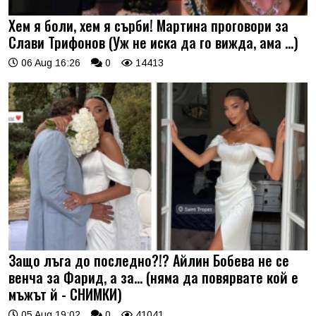
Хем я боли, хем я сърби! Мартина проговори за
Слави Трифонов (Уж не иска да го вижда, ама …)
06 Aug 16:26
0
14413
Защо лъга до последно?!? Айлин Бобева не се
венча за Фарид, а за... (няма да повярвате кой е
мъжът й - СНИМКИ)
05 Aug 19:02
0
41041