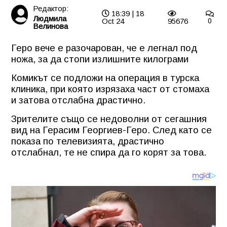
Редактор:
18:39 | 18
Людмила
Oct 24
95676
0
Велинова
Геро вече е разочарован, че е легнал под
ножа, за да стопи излишните килограми
Комикът се подложи на операция в турска
клиника, при която изрязаха част от стомаха
и затова отслабна драстично.
Зрителите също се недоволни от сегашния
вид на Герасим Георгиев-Геро. След като се
показа по телевизията, драстично
отслабнал, те не спира да го корят за това.