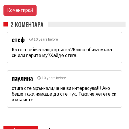
2 КОМЕНТАРА
стеф
10 years before
Като го обича защо кръшка?Какво обича-мъжа
си,или парите му?Хайде стига.
Име
*
паулина
10 years before
Email
стига сте мрънкали,че не ви интересува!!! Ако
беше така,нямаше да сте тук. Така че,четете си
и мълчете.
Коментар
*
Име
*
Email