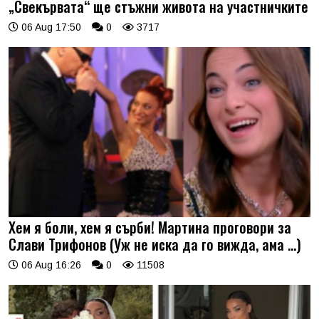
„Свекървата“ ще стъжни живота на участничките
06 Aug 17:50
0
3717
Хем я боли, хем я сърби! Мартина проговори за
Слави Трифонов (Уж не иска да го вижда, ама …)
06 Aug 16:26
0
11508