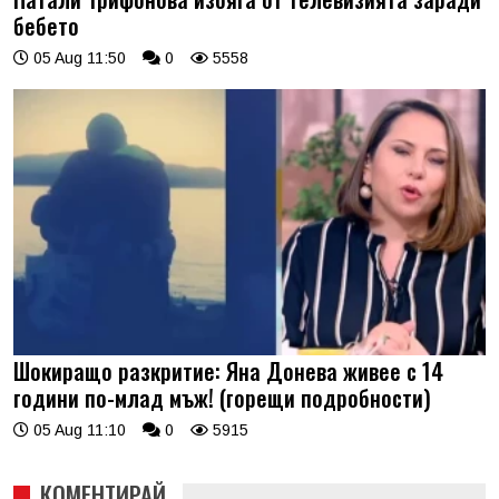
бебето
05 Aug 11:50
0
5558
Шокиращо разкритие: Яна Донева живее с 14
години по-млад мъж! (горещи подробности)
05 Aug 11:10
0
5915
КОМЕНТИРАЙ