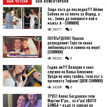
НАЙ-ЧЕТЕНИ
НАЙ-КОМЕНТИРАНИ
Защо лъга до последно?!? Айлин
Бобева не се венча за Фарид, а
Коментар
*
за... (няма да повярвате кой е
мъжът й - СНИМКИ)
39277
0
ПОТВЪРДЕНО!! Прясно
разведеният Геро си хвана
любовницата и замина на море!
(СНИМКИ)
38115
0
Гадже ли?!? Валерия е секс
слугиня на Ваньо Алексиев:
Уреди му нова тройка, този път с
ергенката Тифани! (ШОК СНИМКИ)
34188
0
ТРУС!! Алекс Богданска гепи
Мартин К*ра... за к*ра! (ФОТО
БОМБА + къде го заведе на