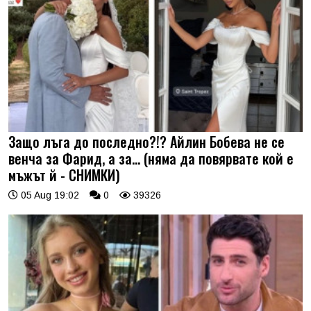
Защо лъга до последно?!? Айлин Бобева не се
венча за Фарид, а за... (няма да повярвате кой е
мъжът й - СНИМКИ)
05 Aug 19:02
0
39326