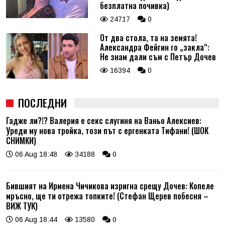
безплатна почивка)
24717
0
От два стола, та на земята!
Александра Фейгин го „закла“:
Не знам дали съм с Петър Дочев
16394
0
ПОСЛЕДНИ
Гадже ли?!? Валерия е секс слугиня на Ваньо Алексиев:
Уреди му нова тройка, този път с ергенката Тифани! (ШОК
СНИМКИ)
06 Aug 18:48
34188
0
Бившият на Ирмена Чичикова изригна срещу Дочев: Копеле
мръсно, ще ти отрежа топките! (Стефан Щерев побесня –
ВИЖ ТУК)
06 Aug 18:44
13580
0