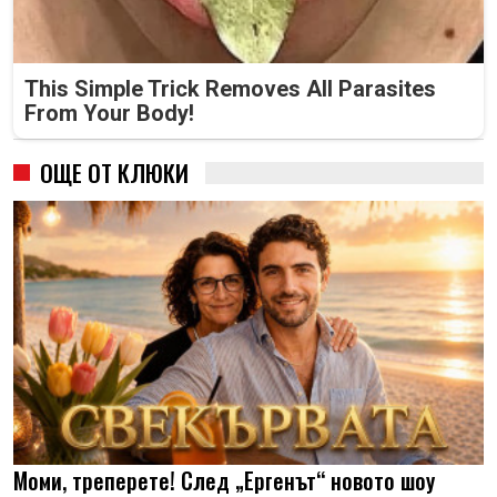
This Simple Trick Removes All Parasites
From Your Body!
ОЩЕ ОТ КЛЮКИ
Моми, треперете! След „Ергенът“ новото шоу