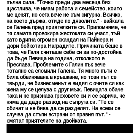
пълна сила. "Точно преди два месеца бях
щастлива, че имам работа и семейство, които
ме ценят, но сега вече не съм сигурна. Всичко,
на което държа, отиде по дяволите." - вайкала
се Галена пред приятелките си. Припомняме, че
тя самата провокира жестоката си участ, тъй
като вдигна огромен скандал на Пайнера и
дори бойкотира Наградите. Причината беше в
това, че Галя считаше себе си за по-достойна
да бъде Певица на година, отколкото е
Преслава. Проблемите с Галин пък вече
тотално са сломили Галена. Тя много пъти е
била обвинявана в кръшкане, но този път се
твърди, че бизнесменът е видял с очите си как
жена му се целува с друг мъж. Певицата обаче
така и не признава греховете си и се зарича, че
няма да даде развод на съпруга си. "Те се
обичат и не бива да се разделят. На всеки се
случва да стъпи встрани от правия път." -
смятат приятелите на двойката.