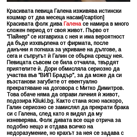
Красивата певица Галена изживява истински
кошмар от два месеца насам[/caption]
Красивата фолк дива
Галена
се намира в много
сложен период от своя живот. Първо от
"Пайнер" се изгавриха с нея и има вероятност
да бъде изхвърлена от фирмата, после
данъчни я погнаха за укриване на дългове, а
сега и съпругът ѝ Галин се обърна срещу нея.
Певицата съвсем се била отчаяла, твърдят
приятелите ѝ. Дори обмисляла сериозно да
участва във "ВИП Брадър", за да може да си
възстанови загубите от евентуално
прекратяване на договора с Митко Димитров.
Това обаче няма да оправи личния ѝ живот,
подозира
Kliuki.bg
. Както стана ясно наскоро,
Галин сериозно се замислял да прекрати брака
си с Галена, след като я видял да му
изневерява. Фолк дивата все още отрича за
подобно нещо и отдава всичко на
недоразумение, но крахът за нея се задава с