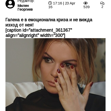
Редактор:
17:16 | 23 Apr
Милен
16
539
2
Георгиев
Галена е в емоционална криза и не вижда
изход от нея!
[caption id="attachment_361367"
align="alignright" width="300"]