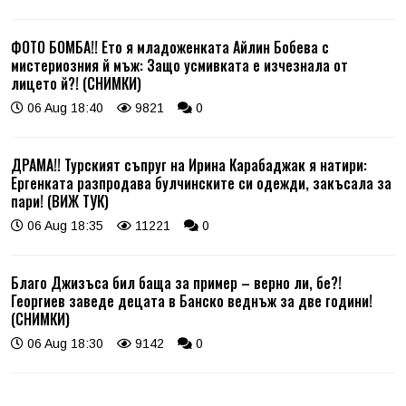
ФОТО БОМБА!! Ето я младоженката Айлин Бобева с
мистериозния й мъж: Защо усмивката е изчезнала от
лицето й?! (СНИМКИ)
06 Aug 18:40
9821
0
ДРАМА!! Турският съпруг на Ирина Карабаджак я натири:
Ергенката разпродава булчинските си одежди, закъсала за
пари! (ВИЖ ТУК)
06 Aug 18:35
11221
0
Благо Джизъса бил баща за пример – верно ли, бе?!
Георгиев заведе децата в Банско веднъж за две години!
(СНИМКИ)
06 Aug 18:30
9142
0