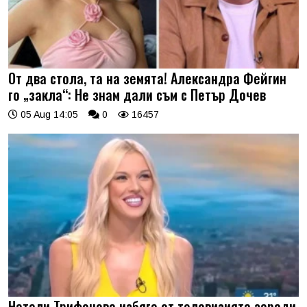
От два стола, та на земята! Александра Фейгин
го „закла“: Не знам дали съм с Петър Дочев
05 Aug 14:05
0
16457
Натали Трифонова избяга от телевизията заради