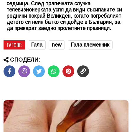
седмица. След трагичната случка
телевизионерката успя да види съсипаните си
роднини покрай Великден, когато погребалият
детето си неин батко си дойде в България, за
да прекарат заедно пролетните празници.
ТАГОВЕ:
Гала
new
Гала племенник
СПОДЕЛИ: