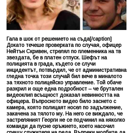
Гала в шок от решението на съда[/caption]
Докато течеше проверката по случая, офицер
Нейтън Скривен, стрелял по племенника на тв
звездата, бе в платен отпуск. Шефът на
полицията в града, където се случи
инцидентът, потвърдил, че от административна
гледна точка този случай бил вече в миналото
за тяхното полицейско управлениe. Той обаче
разкрил и още една подробност – че брутален
видеоклип всъщност доказал невинността на
офицера. Въпросното видео било заснето с
камера, която полицаят носел по задължение,
закачена за тялото му. На него се виждало, че
застреляният Георги не се подчинил на няколко
команди да пусне оръжието, което насочил
срещу служителя на реда. Въпреки молбите да