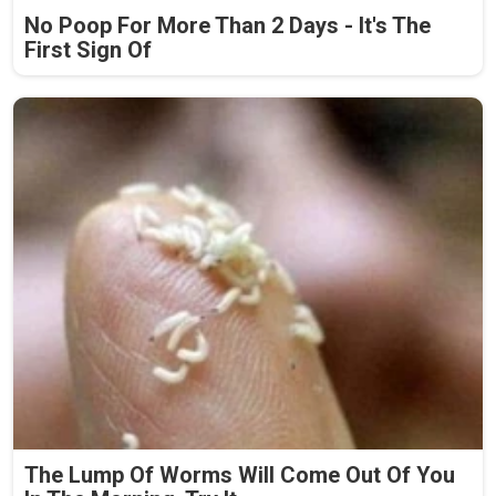
No Poop For More Than 2 Days - It's The
First Sign Of
The Lump Of Worms Will Come Out Of You