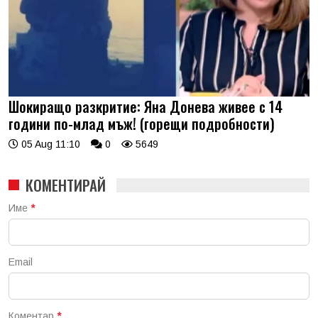
Шокиращо разкритие: Яна Донева живее с 14
години по-млад мъж! (горещи подробности)
05 Aug 11:10
0
5649
КОМЕНТИРАЙ
Име
*
Email
Коментар
*