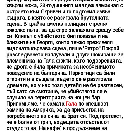
хвърли ножа, 23-годишният младеж замахнал с
острието към Скривен и го подгонил извън
къщата, в която се разиграла бруталната
сцена. В крайна сметка полицаят стрелял
няколко пъти, за да спре заплахата срещу себе
си. Клипът с убийството бил показан и на
близките на Георги, които тежко преживели
видяната кървава сцена, пише 'Ретро" Покрай
разследването изплували и други шокиращи за
племенника на Гала факти, като подозренията,
че дрога е била причината за необяснимото
поведение на българина. Наркотици са били
открити и в къщата, където се е разиграла
драмата, но у нас този детайл не бе разгласен,
тъй като се смяташе, че убийството се е
случило на територията на нощен бар.
Припомняме, че самата
Гала
по спешност
замина на Америка, за да присъства на
погребението на сина на брат си. Под претекст,
че е болна от грип, водещата отсъства от
студиото на „На кафе“ в продължение на