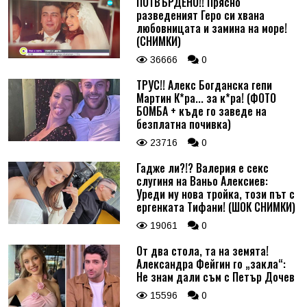
ПОТВЪРДЕНО!! Прясно
разведеният Геро си хвана
любовницата и замина на море!
(СНИМКИ)
36666
0
ТРУС!! Алекс Богданска гепи
Мартин К*ра... за к*ра! (ФОТО
БОМБА + къде го заведе на
безплатна почивка)
23716
0
Гадже ли?!? Валерия е секс
слугиня на Ваньо Алексиев:
Уреди му нова тройка, този път с
ергенката Тифани! (ШОК СНИМКИ)
19061
0
От два стола, та на земята!
Александра Фейгин го „закла“:
Не знам дали съм с Петър Дочев
15596
0