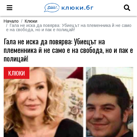
Начало
Клюки
Гала не иска да повярва: Убиецът на племенника й не само
е на свобода, но и пак е полицай!
Гала не иска да повярва: Убиецът на
племенника й не само е на свобода, но и пак е
полицай!
КЛЮКИ