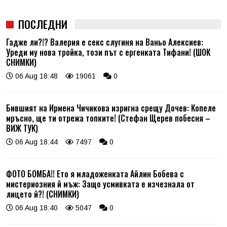
ПОСЛЕДНИ
Гадже ли?!? Валерия е секс слугиня на Ваньо Алексиев:
Уреди му нова тройка, този път с ергенката Тифани! (ШОК
СНИМКИ)
06 Aug 18:48
19061
0
Бившият на Ирмена Чичикова изригна срещу Дочев: Копеле
мръсно, ще ти отрежа топките! (Стефан Щерев побесня –
ВИЖ ТУК)
06 Aug 18:44
7497
0
ФОТО БОМБА!! Ето я младоженката Айлин Бобева с
мистериозния й мъж: Защо усмивката е изчезнала от
лицето й?! (СНИМКИ)
06 Aug 18:40
5047
0