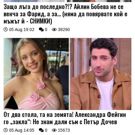
Защо лъга до последно?!? Айлин Бобева не се
венча за Фарид, а за... (няма да повярвате кой е
мъжът й - СНИМКИ)
05 Aug 19:02
0
38290
От два стола, та на земята! Александра Фейгин
го „закла“: Не знам дали съм с Петър Дочев
05 Aug 14:05
0
15673