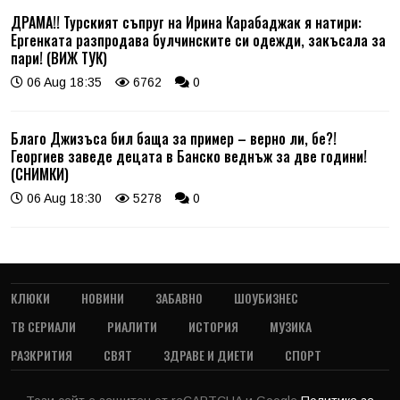
ДРАМА!! Турският съпруг на Ирина Карабаджак я натири:
Ергенката разпродава булчинските си одежди, закъсала за
пари! (ВИЖ ТУК)
06 Aug 18:35
6762
0
Благо Джизъса бил баща за пример – верно ли, бе?!
Георгиев заведе децата в Банско веднъж за две години!
(СНИМКИ)
06 Aug 18:30
5278
0
КЛЮКИ
НОВИНИ
ЗАБАВНО
ШОУБИЗНЕС
ТВ СЕРИАЛИ
РИАЛИТИ
ИСТОРИЯ
МУЗИКА
РАЗКРИТИЯ
СВЯТ
ЗДРАВЕ И ДИЕТИ
СПОРТ