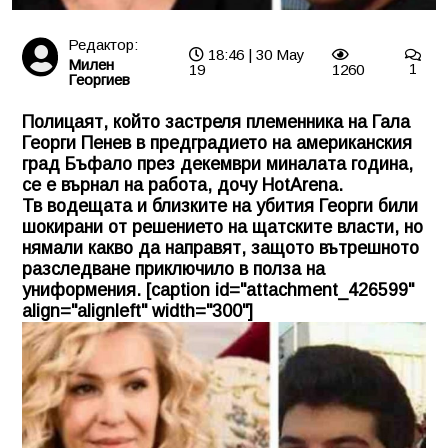
Редактор:
18:46 | 30 May
Милен
19
1260
1
Георгиев
Полицаят, който застреля племенника на Гала
Георги Пенев в предградието на американския
град Бъфало през декември миналата година,
се е върнал на работа, дочу HotArena.
Тв водещата и близките на убития Георги били
шокирани от решението на щатските власти, но
нямали какво да направят, защото вътрешното
разследване приключило в полза на
униформения. [caption id="attachment_426599"
align="alignleft" width="300"]