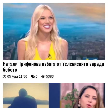
Натали Трифонова избяга от телевизията заради
бебето
05 Aug 11:50
0
5383