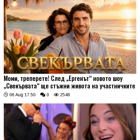
Моми, треперете! След „Ергенът“ новото шоу
„Свекървата“ ще стъжни живота на участничките
06 Aug 17:50
0
2548