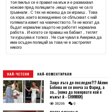
тоя пикльо се е правил на мъж и е размахвал
ножове пред полицаите ,нищо чудно че са го
гръмнали . С тях не можеш да си играеш . Това
са хора ,които всекидневно се сблъскват с най
голямата измет на човечеството.Те не могат да
бъдат нормални защото не работят нормална
работа . И когато се правиш на бабаит , теглят
ти куршума и толкоз . Не съм чувал в Америка да
има осъден полицай за това че е застрелял
някого
Име
*
Email
НАЙ-ЧЕТЕНИ
НАЙ-КОМЕНТИРАНИ
Защо лъга до последно?!? Айлин
Бобева не се венча за Фарид, а
Коментар
*
за... (няма да повярвате кой е
мъжът й - СНИМКИ)
38206
0