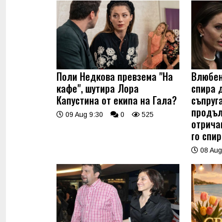
Поли Недкова превзема "На
Влюбен
кафе", шутира Лора
спира 
Капустина от екипа на Гала?
съпруг
продъл
09 Aug 9:30
0
525
отрича
го спир
08 Aug