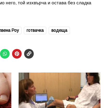
о него, той изхвърча и остава без сладка
лвена Роу
готвачка
водеща