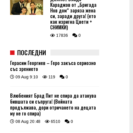
Караджов от „Бригада
Нов дом“ заряза жена
си, заради друга! (ето
как изригна Цвети +
СНИМКИ)
17836
0
ПОСЛЕДНИ
Герасим Георгиев – Геро закъса сериозно
със зрението
09 Aug 9:10
119
0
Влюбеният Брад Пит не спира да атакува
бившата си съпруга! (Войната
продължава, дори отричането на децата
му не го спира)
08 Aug 20:48
6510
0