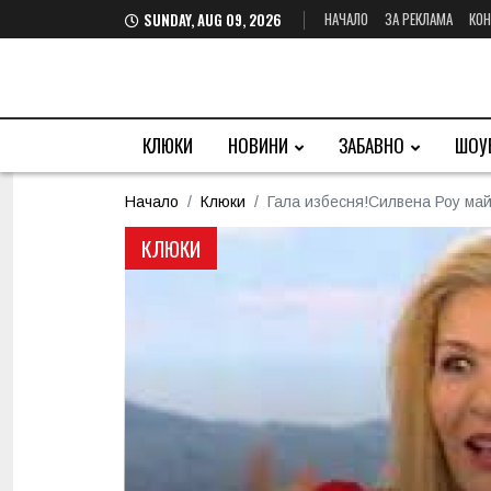
НАЧАЛО
ЗА РЕКЛАМА
КОН
SUNDAY, AUG 09, 2026
КЛЮКИ
НОВИНИ
ЗАБАВНО
ШОУ
Начало
Клюки
Гала избесня!Силвена Роу май
КЛЮКИ