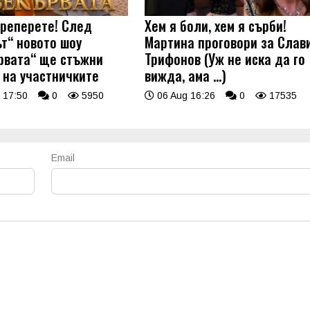
треперете! След
Хем я боли, хем я сърби!
ът“ новото шоу
Мартина проговори за Слав
рвата“ ще стъжни
Трифонов (Уж не иска да го
 на участничките
вижда, ама …)
 17:50
0
5950
06 Aug 16:26
0
17535
Email