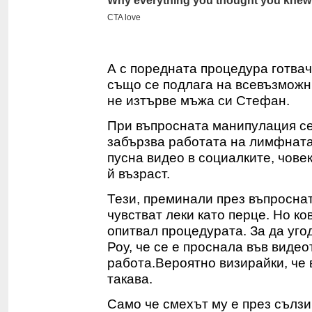
А с поредната процедура готвач
също се подлага на всевъзможни
не изтърве мъжа си Стефан.
При въпросната манипулация се
забързва работата на лимфната 
пусна видео в социалките, човек
й възраст.
Тези, преминали през въпроснат
чувстват леки като перце. Но к
опитвал процедурата. За да уго
Роу, че се е проснала във виде
работа.Вероятно визирайки, че 
такава.
Само че смехът му е през сълз