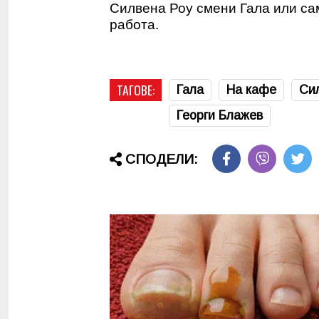
Силвена Роу смени Гала или сам
работа.
ТАГОВЕ:
Гала
На кафе
Си
Георги Блажев
СПОДЕЛИ: