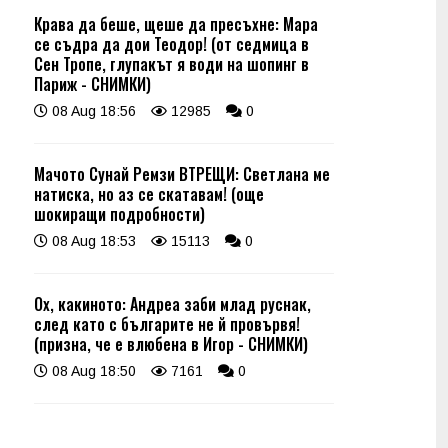
Крава да беше, щеше да пресъхне: Мара
се съдра да дои Теодор! (от седмица в
Сен Тропе, глупакът я води на шопинг в
Париж - СНИМКИ)
08 Aug 18:56
12985
0
Мачото Сунай Ремзи ВТРЕЩИ: Светлана ме
натиска, но аз се скатавам! (още
шокиращи подробности)
08 Aug 18:53
15113
0
Ох, какиното: Андреа заби млад руснак,
след като с българите не й провървя!
(призна, че е влюбена в Игор - СНИМКИ)
08 Aug 18:50
7161
0