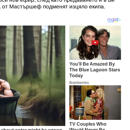
 А от Мастършеф подменят изцяло екипа.