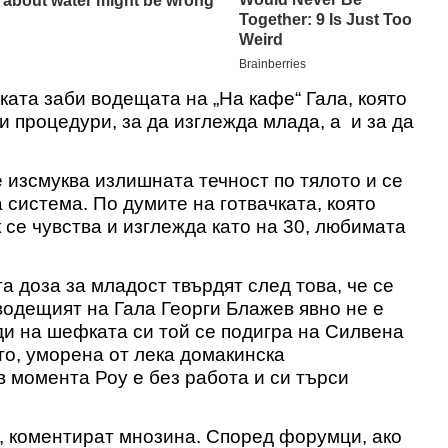
ката заби водещата на „На кафе“ Гала, която
 процедури, за да изглежда млада, а и за да
 изсмуква излишната течност по тялото и се
система. По думите на готвачката, която
 се чувства и изглежда като на 30, любимата
а доза за младост твърдят след това, че се
оводещият на Гала Георги Блажев явно не е
ди на шефката си той се подигра на Силвена
ото, уморена от лека домакинска
в момента Роу е без работа и си търси
и, коментират мнозина. Според форумци, ако