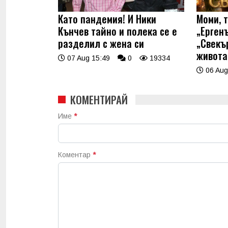
Като пандемия! И Ники
Моми, 
Кънчев тайно и полека се е
„Ерген
разделил с жена си
„Свекъ
живота
07 Aug 15:49
0
19334
06 Aug
КОМЕНТИРАЙ
Име
*
Коментар
*