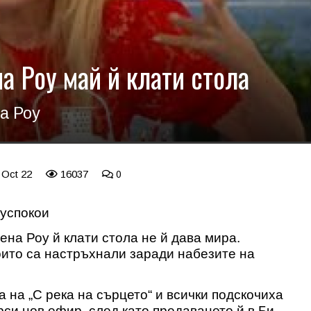
а Роу май й клати стола
а Роу
 Oct 22
16037
0
 успокои
ена Роу й клати стола не й дава мира.
които са настръхнали заради набезите на
 на „С река на сърцето“ и всички подскочиха
ърси нов ефир, след като предаването й в Би