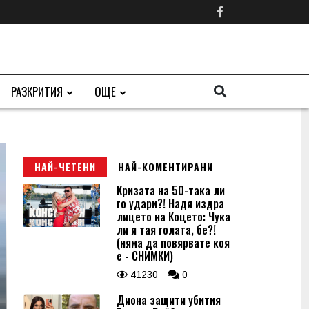
РАЗКРИТИЯ
ОЩЕ
НАЙ-ЧЕТЕНИ
НАЙ-КОМЕНТИРАНИ
Кризата на 50-така ли
го удари?! Надя издра
лицето на Коцето: Чука
ли я тая голата, бе?!
(няма да повярвате коя
е - СНИМКИ)
41230
0
Диона защити убития