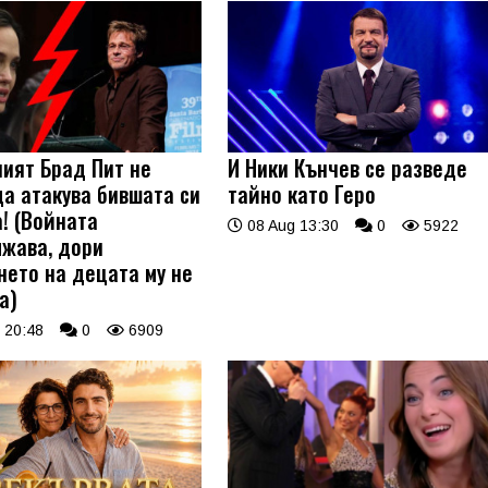
ият Брад Пит не
И Ники Кънчев се разведе
да атакува бившата си
тайно като Геро
а! (Войната
08 Aug 13:30
0
5922
жава, дори
нето на децата му не
а)
 20:48
0
6909