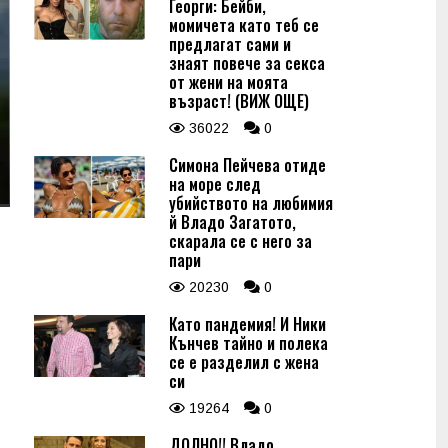
Георги: Бейби,
момичета като теб се
предлагат сами и
знаят повече за секса
от жени на моята
възраст! (ВИЖ ОЩЕ)
36022
0
Симона Пейчева отиде
на море след
убийството на любимия
й Владо Загатото,
скарала се с него за
пари
20230
0
Като пандемия! И Ники
Кънчев тайно и полека
се е разделил с жена
си
19264
0
ДОЛНО!! Владо