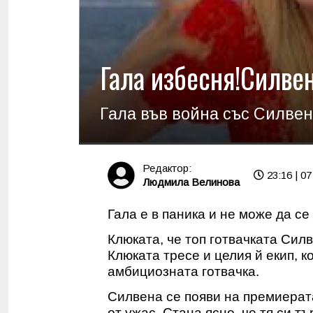
Гала избесня!Силвен
Гала във война със Силвен
Редактор:
23:16 | 07
Людмила Велинова
Гала е в паника и не може да се
Клюката, че топ готвачката Силв
Клюката тресе и целия й екип, 
амбициозната готвачка.
Силвена се появи на премиерата
от ужас. Стана ясно, че тя си т